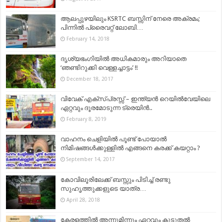
ആലപ്പുഴയിലും KSRTC ബസ്സിന് നേരെ അക്രമം;
പിന്നില്‍ പ്രൈവറ്റ് ലോബി…
February 14, 2018
ദൃശ്യഭംഗിയില്‍ അധികമാരും അറിയാതെ
‘ഞണ്ടിറുക്കി വെള്ളച്ചാട്ടം’ !!
December 18, 2017
വിവേക് എക്സ്പ്രസ്സ് – ഇന്ത്യൻ റെയിൽവേയിലെ
ഏറ്റവും ദൂരമോടുന്ന ട്രെയിൻ..
February 8, 2019
വാഹനം ചെളിയില്‍ പൂണ്ട് പോയാല്‍
നിമിഷങ്ങള്‍ക്കുള്ളില്‍ എങ്ങനെ കരക്ക്‌ കയറ്റാം ?
September 14, 2017
കോവിലൂരിലേക്ക് ബസ്സും പിടിച്ച് രണ്ടു
സുഹൃത്തുക്കളുടെ യാത്ര…
April 28, 2018
കേരളത്തിൽ അന്നുമിന്നും ഏറ്റവും കൂടുതൽ