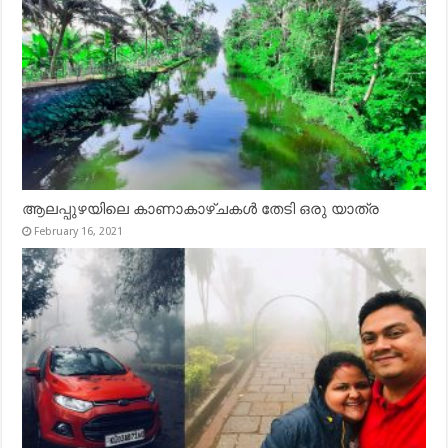
ആലപ്പുഴയിലെ കാണാകാഴ്ചകൾ തേടി ഒരു യാത്ര
February 16, 2021