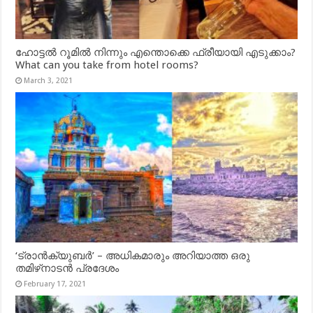
ഹോട്ടൽ റൂമിൽ നിന്നും എന്തൊക്കെ ഫ്രീയായി എടുക്കാം?
What can you take from hotel rooms?
March 3, 2021
‘ട്രാൻക്യുബർ’ – അധികമാരും അറിയാത്ത ഒരു
തമിഴ്‌നാടൻ പ്രദേശം
February 17, 2021