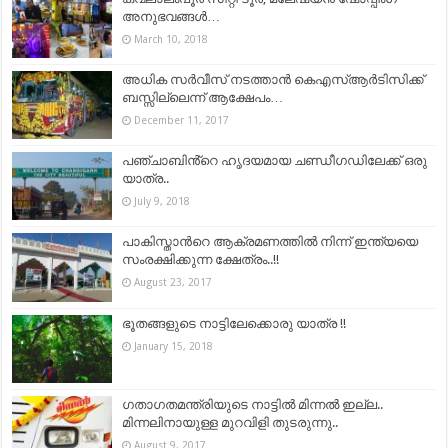
അനുഭവങ്ങള്‍…
March 10, 2018
അധിക സര്‍വീസ് നടത്താന്‍ കെഎസ്ആര്‍ടിസിക്ക്
ബസ്സില്ലെന്ന് ആക്ഷേപം…
December 11, 2017
പഞ്ചാബിൻ്റെ ഹൃദയമായ ചണ്ഡീഗഡിലേക്ക് ഒരു
യാത്ര..
July 9, 2018
പാകിസ്താന്‍റെ ആക്രമണത്തില്‍ നിന്ന് ഇന്ത്യയെ
സംരക്ഷിക്കുന്ന ക്ഷേത്രം..!!
August 23, 2017
ഭൂതങ്ങളുടെ നാട്ടിലേക്കൊരു യാത്ര !!
January 15, 2018
ഗതാഗതമന്ത്രിയുടെ നാട്ടില്‍ മിന്നല്‍ ഇല്ല..
മിന്നലിനായുള്ള മുറവിളി തുടരുന്നു..
August 9, 2017