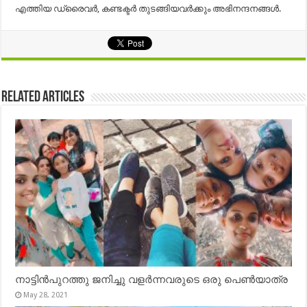
എത്തിയ ഡ്രൈവർ, കണ്ടക്ടർ തുടങ്ങിയവർക്കും
അഭിനന്ദനങ്ങൾ
.
Related Articles
നാട്ടിൻപുറത്തു ജനിച്ചു വളർന്നവരുടെ ഒരു പെൺയാത്ര
May 28, 2021