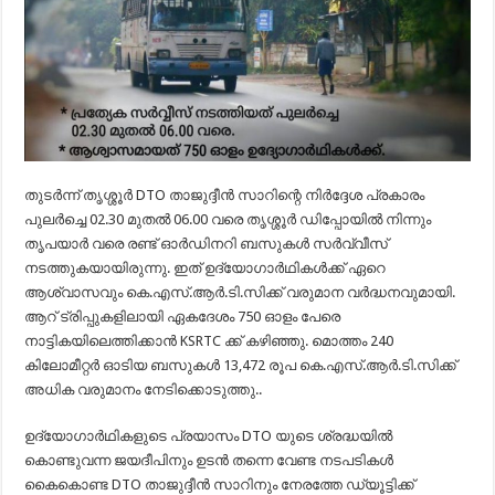
തുടർന്ന് തൃശ്ശൂർ DTO താജുദ്ദീൻ സാറിന്റെ നിർദ്ദേശ പ്രകാരം
പുലർച്ചെ 02.30 മുതൽ 06.00 വരെ തൃശ്ശൂർ ഡിപ്പോയിൽ നിന്നും
തൃപയാർ വരെ രണ്ട് ഓർഡിനറി ബസുകൾ സർവ്വീസ്
നടത്തുകയായിരുന്നു. ഇത് ഉദ്യോഗാർഥികൾക്ക് ഏറെ
ആശ്വാസവും കെ.എസ്.ആർ.ടി.സിക്ക് വരുമാന വർദ്ധനവുമായി.
ആറ് ട്രിപ്പുകളിലായി ഏകദേശം 750 ഓളം പേരെ
നാട്ടികയിലെത്തിക്കാൻ KSRTC ക്ക് കഴിഞ്ഞു. മൊത്തം 240
കിലോമീറ്റർ ഓടിയ ബസുകൾ 13,472 രൂപ കെ.എസ്.ആർ.ടി.സിക്ക്
അധിക വരുമാനം നേടിക്കൊടുത്തു..
ഉദ്യോഗാർഥികളുടെ പ്രയാസം DTO യുടെ ശ്രദ്ധയിൽ
കൊണ്ടുവന്ന ജയദീപിനും ഉടൻ തന്നെ വേണ്ട നടപടികൾ
കൈകൊണ്ട DTO താജുദ്ദീൻ സാറിനും നേരത്തേ ഡ്യൂട്ടിക്ക്