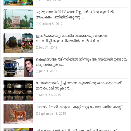
പുതുക്കാട് KSRTC ബസ് സ്റ്റാന്‍ഡിനു മുന്നില്‍
അപകടം പതിയിരിക്കുന്നു…
October 5, 2017
ഇന്ത്യയെയും പാകിസ്ഥാനെയും തമ്മിൽ
ബന്ധിപ്പിക്കുന്ന ട്രെയിൻ സർവ്വീസ്…
July 31, 2018
കെഎസ്ആർടിസിയിൽ നിന്നും ആദ്യമായി ഉണ്ടായ
ഒരു ദുരനുഭവം…
June 3, 2018
ചോരയൊലിപ്പിച്ച് നടന്ന കുഞ്ഞിനു രക്ഷകരായത്
ഈ പോലീസുകാര്‍…
March 31, 2018
കാസ്പിയൻ കടുവ – കുറ്റിയറ്റു പോയ ”ബിഗ് കാറ്റ് ”
September 8, 2018
ക്വലാലംപൂര്‍ സിറ്റി ടൂര്‍; മലേഷ്യന്‍ ഷോപ്പിംഗ്