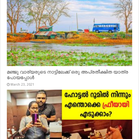
മഞ്ജു വാര്യരുടെ നാട്ടിലേക്ക് ഒരു അപ്രതീക്ഷിത യാത്ര
പോയപ്പോൾ
March 23, 2021