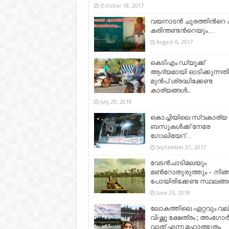
October 18, 2017
വയനാടന്‍ ചുരത്തിന്‍റെ
കരിന്തണ്ടന്‍റെയും…
August 6, 2017
കെടിഎം ഡ്യൂക്ക്
ആദ്യമായി ഓടിക്കുന്നത
മുൻപ് ശ്രദ്ധിക്കേണ്ട
കാര്യങ്ങൾ..
July 29, 2018
കൊച്ചിയിലെ സ്വകാര്യ
ബസുകള്‍ക്ക് നേരേ
ഗോലിയേറ്‌…
September 27, 2017
വേടൻചാടിമലയും
മൺറോതുരുത്തും – നിങ
പോയിരിക്കേണ്ട സ്ഥലങ്ങ
June 26, 2018
ലോകത്തിലെ ഏറ്റവും വ
വിഷ്ണു ക്ഷേത്രം ; അംഗോ
വാത് എന്ന മഹാത്ഭുതം