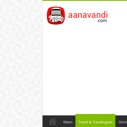
News
Travel & Travelogues
Stor