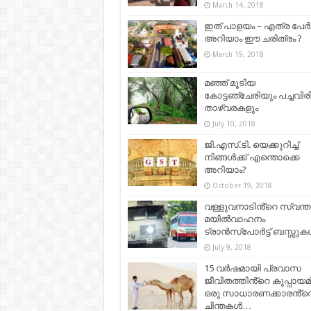
March 14, 2018
ഇത് പാളയം – എത്ര പേര്‍ക
അറിയാം ഈ ചരിത്രം ?
March 19, 2018
മഞ്ഞ് മൂടിയ
കോട്ടഞ്ചേരിയും പച്ചവിരിച
താഴ്വരകളും
July 10, 2018
ജി.എസ്.ടി. യെക്കുറിച്ച്
നിങ്ങൾക്ക് എന്തൊക്കെ
അറിയാം?
October 19, 2018
വള്ളുവനാടിൻ്റെ സ്വന്ത
മയിൽവാഹനം
ട്രാൻസ്‌പോർട്ട് ബസ്സു
July 9, 2018
15 വർഷമായി പ്രവാസ
ജീവിതത്തിൻ്റെ കുപ്പായമിട
ഒരു സാധാരണക്കാരൻ്റ
ചിന്തകൾ…