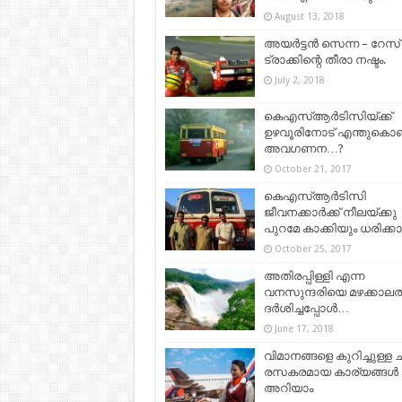
August 13, 2018
അയർട്ടൻ സെന്ന – റേസ്‌
ട്രാക്കിന്റെ തീരാ നഷ്ടം.
July 2, 2018
കെഎസ്ആര്‍ടിസിയ്ക്ക്
ഉഴവൂരിനോട് എന്തുകൊണ്
അവഗണന…?
October 21, 2017
കെഎസ്ആർടിസി
ജീവനക്കാർക്ക് നീലയ്ക്കു
പുറമേ കാക്കിയും ധരിക്കാം
October 25, 2017
അതിരപ്പിള്ളി എന്ന
വനസുന്ദരിയെ മഴക്കാലത്
ദർശിച്ചപ്പോൾ…
June 17, 2018
വിമാനങ്ങളെ കുറിച്ചുള്ള 
രസകരമായ കാര്യങ്ങള്‍
അറിയാം