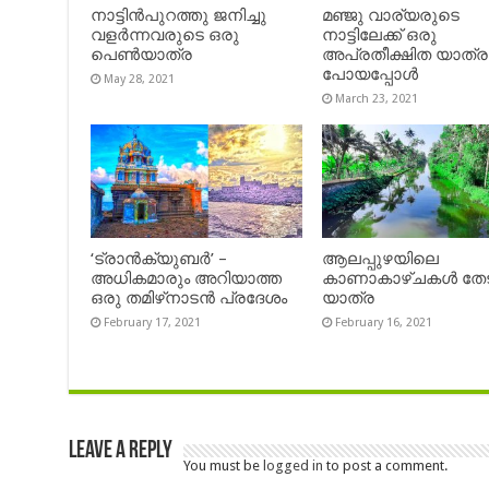
നാട്ടിൻപുറത്തു ജനിച്ചു
മഞ്ജു വാര്യരുടെ
വളർന്നവരുടെ ഒരു
നാട്ടിലേക്ക് ഒരു
പെൺയാത്ര
അപ്രതീക്ഷിത യാത്ര
പോയപ്പോൾ
May 28, 2021
March 23, 2021
‘ട്രാൻക്യുബർ’ –
ആലപ്പുഴയിലെ
അധികമാരും അറിയാത്ത
കാണാകാഴ്ചകൾ തേട
ഒരു തമിഴ്‌നാടൻ പ്രദേശം
യാത്ര
February 17, 2021
February 16, 2021
Leave a Reply
You must be
logged in
to post a comment.