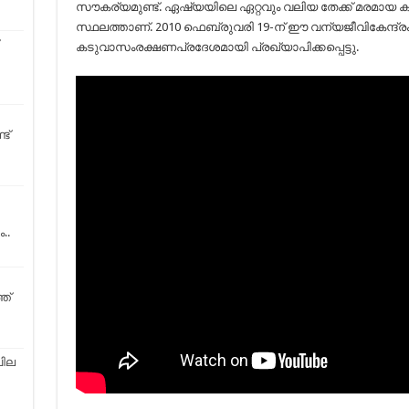
സൗകര്യമുണ്ട്. ഏഷ്യയിലെ ഏറ്റവും വലിയ തേക്ക് മരമായ ക
സ്ഥലത്താണ്. 2010 ഫെബ്രുവരി 19-ന് ഈ വന്യജീവികേന്ദ്രം
കടുവാസം‌രക്ഷണപ്രദേശമായി പ്രഖ്യാപിക്കപ്പെട്ടു.
ട്
..
ത്
ചില