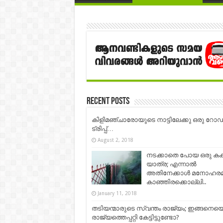
Recent Posts
കിളിമഞ്ചാരോയുടെ നാട്ടിലേക്കു ഒരു റോഡ
ട്രിപ്പ്…
August 2, 2018
നടക്കാതെ പോയ ഒരു കക
യാത്ര; എന്നാൽ
അതിനേക്കാൾ മനോഹര
കാഞ്ഞിരക്കൊല്ലി..
January 11, 2018
തടിയന്മാരുടെ സ്വന്തം രാജ്യം; ഇങ്ങനെ
രാജ്യത്തെപ്പറ്റി കേട്ടിട്ടുണ്ടോ?