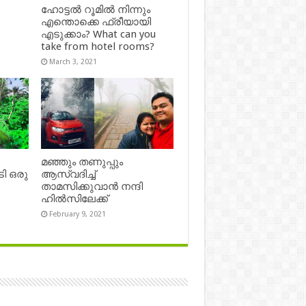
ഹോട്ടൽ റൂമിൽ നിന്നും
എന്തൊക്കെ ഫ്രീയായി
എടുക്കാം? What can you
take from hotel rooms?
March 3, 2021
മഞ്ഞും തണുപ്പും
ി ഒരു
ആസ്വദിച്ച്
താമസിക്കുവാൻ നന്ദി
ഹിൽസിലേക്ക്
February 9, 2021