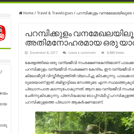
Home
/
Travel & Travelogues
/
പറമ്പിക്കുളം വനമേഖലയിലൂടെ
പറമ്പിക്കുളം വനമേഖലയില
അതിമനോഹരമായ ഒരു യാത്
December 8, 2017
Leave a comment
8,880 Views
കേരളത്തിലെ ഒരു വന്യജീവി സംരക്ഷണകേന്ദ്രമാണ് പാലക്കാ
പറമ്പിക്കുളം വന്യജീവി സംരക്ഷണ കേന്ദ്രം. ഈ വന്യജീവി 
്
കിലോമീറ്റർ വിസ്തീർണ്ണത്തിൽ വ്യാപിച്ചു കിടക്കുന്നു. പാലക്കാട
ദൂരെയാണ് ഇത്. തമിഴ്നാട്ടിലെ സേത്തുമട എന്ന സ്ഥലത്തുകൂടി
പ്രധാനപാത കടന്നുപോകുന്നത്. ആന മല വന്യജീവി സംരക്
്കയം
ചേർന്നുകിടക്കുന്നു. പ്രസിദ്ധമായ ടോപ്പ്സ്ലീപ്പ് പറമ്പികുള
പറമ്പിക്കുളത്തെ പ്രധാന ആകർഷണമാണ്.
മായ
യൊരു