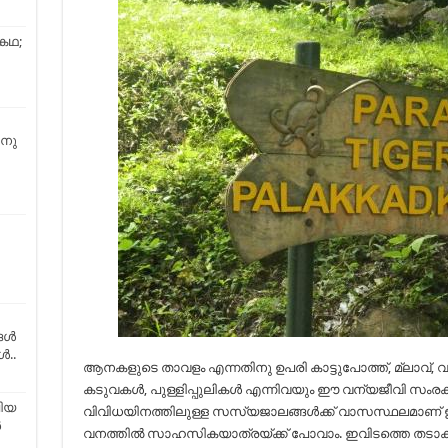
 കഥ;
ിനു
്ങൾ
ൾ..
ആനകളുടെ താവളം എന്നതിനു ഉപരി കാട്ടുപോത്ത്, മ്ലാവ്, വ
കടുവകൾ, പുള്ളിപ്പുലികൾ എന്നിവയും ഈ വന്യജീവി സംരക്ഷ
ലിയ
വിവിധയിനത്തിലുള്ള സസ്യജാലങ്ങൾക്ക് വാസസ്ഥലമാണ് ഇ
ർ
വനത്തിൽ സാഹസികയാത്രയ്ക്ക് പോവാം. ഇവിടത്തെ തടാകത്