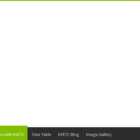
ies with KSRTC
Time Table
KSRTC Blog
Image Gallery