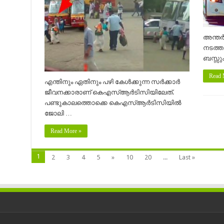
അന്തർ
നടത്തു
ബസ്സു
Read 
എന്തിനും ഏതിനും പഴി കേൾക്കുന്ന സർക്കാർ
ജീവനക്കാരാണ് കെഎസ്ആർടിസിയിലേത്.
പണ്ടുകാലത്തൊക്കെ കെഎസ്ആർടിസിയിൽ
ജോലി …
Read More »
1
2
3
4
5
»
10
20
...
Last »