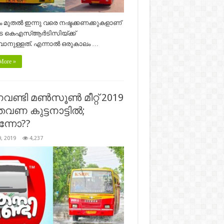
കം മുതൽ ഇന്നു വരെ നഷ്ടക്കണക്കുകളാണ്
ടെ കെഎസ്ആർടിസിയ്ക്ക്
ാനുള്ളത്. എന്നാൽ ഒരുകാലം …
More »
ണ്ടി മൺസൂൺ മീറ്റ് 2019
വണ കുട്ടനാട്ടിൽ;
ന്നോ??
9, 2019
4,237