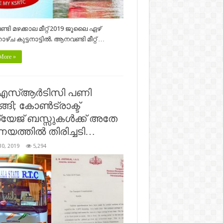
ി മഴക്കാല മീറ്റ് 2019 ജൂലൈ ഏഴ്
്ച കുട്ടനാട്ടിൽ. ആനവണ്ടി മീറ്റ് …
More »
എസ്ആർടിസി പണി
്ങി; കോൺട്രാക്ട്
്യേജ് ബസ്സുകൾക്ക് അതേ
യത്തിൽ തിരിച്ചടി…
30, 2019
5,294