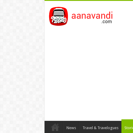
News
Travel & Travelogues
Stor