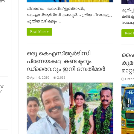
ന്ന
വിവരണം – ഷെഫീഖ് ഇബ്രാഹിം,
കുറിപ
കെഎസ്ആർടിസി കണ്ടക്ടർ. പുതിയ ചിന്തകളും,
കണ്ടക്
പുതിയ വഴികളും …
പോകു
Read More »
Read 
ഒരു കെഎസ്ആർടിസി
ഹൈട
പ്രണയകഥ; കണ്ടക്ടറും
കുമ
ഡ്രൈവറും ഇനി ദമ്പതിമാർ
മാറ്
April 6, 2020
2,629
Octob
സ്
ക്…