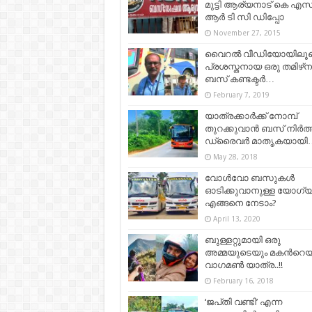
മുട്ടി ആര്യനാട് കെ എസ
ആര്‍ ടി സി ഡിപ്പോ
November 27, 2015
വൈറൽ വീഡിയോയിലൂ
പ്രശസ്തനായ ഒരു തമിഴ്‌ന
ബസ് കണ്ടക്ടർ…
February 7, 2019
യാത്രക്കാർക്ക് നോമ്പ്
തുറക്കുവാൻ ബസ് നിർത്
ഡ്രൈവർ മാതൃകയായി
May 28, 2018
വോൾവോ ബസുകൾ
ഓടിക്കുവാനുള്ള യോഗ്
എങ്ങനെ നേടാം?
April 13, 2020
ബുള്ളറ്റുമായി ഒരു
അമ്മയുടെയും മകന്‍റെയ
വാഗമണ്‍ യാത്ര..!!
February 16, 2018
‘ജപ്‌തി വണ്ടി’ എന്ന