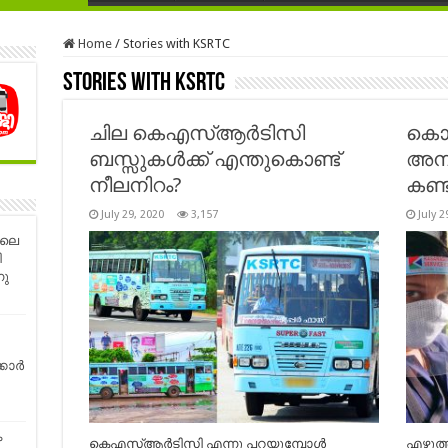
Home
/
Stories with KSRTC
Stories with KSRTC
ചില കെഎസ്ആർടിസി
കൊറ
ബസ്സുകൾക്ക് എന്തുകൊണ്ട്
അനു
നീലനിറം?
കണ്ട
July 29, 2020
3,157
July 2
ിലെ
ി
നു
്കാർ
ം
കെഎസ്ആർടിസി എന്നു പറയുമ്പോൾ
എഴുത്ത