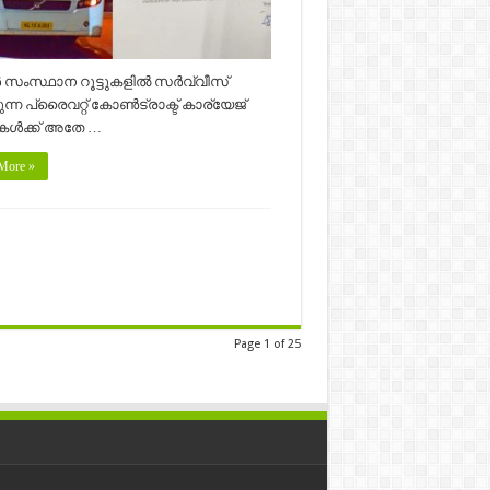
 സംസ്ഥാന റൂട്ടുകളിൽ സർവ്വീസ്
ന്ന പ്രൈവറ്റ് കോൺട്രാക്ട് കാര്യേജ്
കൾക്ക് അതേ …
More »
Page 1 of 25