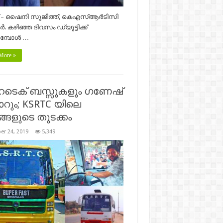
്പ് – ഷൈനി സുജിത്ത്, കെഎസ്ആർടിസി
ടർ. കഴിഞ്ഞ ദിവസം ഡ്യൂട്ടിക്ക്
മ്പോൾ …
More »
െക് ബസ്സുകളും ഗണേഷ്
ാറും; KSRTC യിലെ
റങ്ങളുടെ തുടക്കം
er 24, 2019
5,349