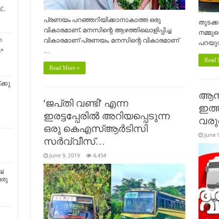
..
പ്രണയം പറഞ്ഞറിയിക്കാനാകാത്ത ഒരു
തുടക്
വികാരമാണ്. മനസിന്റെ ആഴത്തിലൊളിപ്പിച്ച
നമ്മു
െ
വികാരമാണ് പ്രണയം. മനസിന്റെ വികാരമാണ്
പറയുവ
ം
…
Read 
Read More »
ക്കു
ആനവ
‘ജപ്‌തി വണ്ടി’ എന്ന
ഇത്ത
ഇരട്ടപ്പേരിൽ അറിയപ്പെടുന്ന
വരു
ഒരു കെഎസ്ആർടിസി
June 
സർവ്വീസ്…
June 9, 2019
4,454
ച
ഒരു