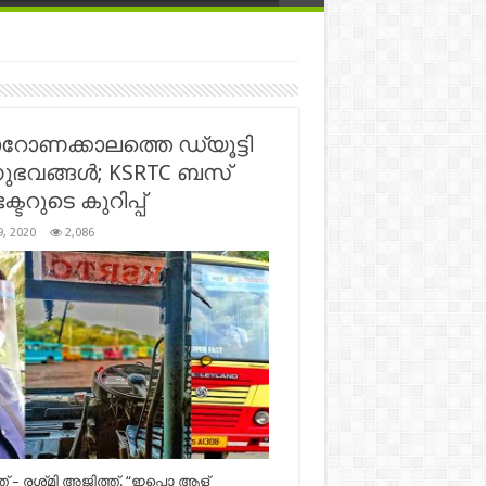
ോണക്കാലത്തെ ഡ്യൂട്ടി
ഭവങ്ങൾ; KSRTC ബസ്
ക്ടറുടെ കുറിപ്പ്
9, 2020
2,086
് – രശ്‌മി അജിത്ത്. “ഇപ്പൊ ആള്