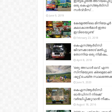
ഇരട്ടപ്പേരിൽ അറിയപ്പെടു
ഒരു കെഎസ്ആർടിസി
സർവ്വീസ്…
June 9, 2019
കേരളത്തിലെ മിനിയേച്ചർ
കലാകാരൻമാർ ഇതാ
ഇവിടെയുണ്ട്
February 23, 2018
കെഎസ്ആര്‍ടിസി
ജിവനക്കാരോട് മതിപ്പു
തോന്നിയ ഒരു നിമിഷം..
April 8, 2018
‘ഒരു അഡാർ ലവ്’ എന്ന
സിനിമയുടെ ക്ളൈമാക്
ഷൂട്ട് ചെയ്ത സ്ഥലത്തേക്
June 9, 2020
കെഎസ്ആര്‍ടിസി
ഓര്‍ഡിനറി നിരക്ക്
വര്‍ദ്ധിപ്പിക്കുവാന്‍ നീക്കം
August 18, 2016