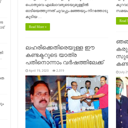
്
പൊതുവെ എല്ലാവരുടെയുമുള്ളിൽ
കുറവാ
ഓടിയെത്തുന്നത് ചുവപ്പും മഞ്ഞയും നിറത്തോടു
സമയം
കൂടിയ …
Read 
ടെ
Read More »
ാട്
ഞങ്
ലഹരിക്കെതിരെയുള്ള ഈ
കരു
തി
കണ്ടക്ടറുടെ യാത്ര
സുര
…
പതിനൊന്നാം വർഷത്തിലേക്ക്
കണ്ട
April 19, 2020
2,019
July 2
യത
ും