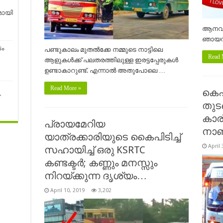
മായി
ആനവണ്ട
ഞായറാഴ
ം
പണ്ടുകാലം മുതൽക്കേ നമ്മുടെ നാട്ടിലെ
Read 
ആളുകൾക്ക് പലതരത്തിലുള്ള ഇരട്ടപ്പേരുകൾ
ഉണ്ടാകാറുണ്ട്. എന്നാൽ അതുപോലെ …
Read More »
കെ
തുടങ
കാര
പ്രായമേറിയ
നാണ
യാത്രക്കാരിയുടെ കൈപിടിച്ച്
April 
സഹായിച്ച് ഒരു KSRTC
കണ്ടക്ടർ; കണ്ണും മനസ്സും
നിറയ്ക്കുന്ന ദൃശ്യം…
April 10, 2019
3,202