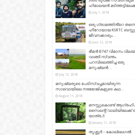
3600 രൂപക്ക് സ്വപനഭൂമി
ഹിമാലയൻ മടിത്തട്ടിലേക്ക്
July 1, 2018
ഒരു ഗ്രാമത്തിൻ്റെ തന്ന
ഹീറോയായ KSRTC ബസ്സു
ജീവനക്കാരും…
June 12, 2018
ഭീമൻ B747 വിമാനം വിലയ്
വാങ്ങി സ്വന്തം
പറമ്പിലെത്തിച്ച ഒരു
മനുഷ്യൻ…
July 12, 2018
മനുഷ്യരുടെ പേടിസ്വപ്നമായിരുന്ന
സാവൊയിലെ നരഭോജികളുടെ കഥ…
August 11, 2018
മനസ്സുകൊണ്ട് ആഗ്രഹിച്
സൈലന്റ് വാലിയിലേക്ക് 
യാത്ര..!!
January 11, 2018
തൃശ്ശൂർ – കോല്ലെഗൽ