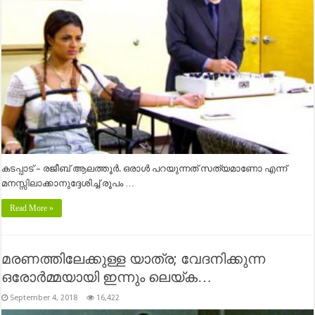
കടപ്പാട് – രജീബ് ആലത്തൂർ. ഒരാൾ പറയുന്നത് സത്യമാണോ എന്ന്
മനസ്സിലാക്കാനുദ്ദേശിച്ച് രൂപം …
Read More »
മരണത്തിലേക്കുള്ള യാത്ര; വേദനിക്കുന്ന
ഒരോർമ്മയായി ഇന്നും ലെയ്‌ക…
September 4, 2018
16,422