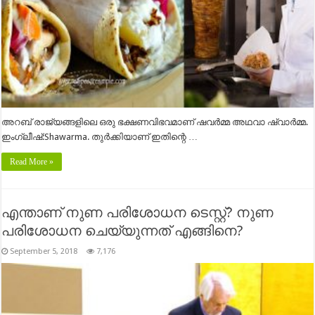
അറബ് രാജ്യങ്ങളിലെ ഒരു ഭക്ഷണവിഭവമാണ് ഷവർമ്മ അഥവാ ഷ്വാർമ്മ.
ഇംഗ്ലീഷ്:Shawarma. തുർക്കിയാണ്‌ ഇതിന്റെ …
Read More »
എന്താണ് നുണ പരിശോധന ടെസ്റ്റ്? നുണ
പരിശോധന ചെയ്യുന്നത് എങ്ങിനെ?
September 5, 2018
7,176