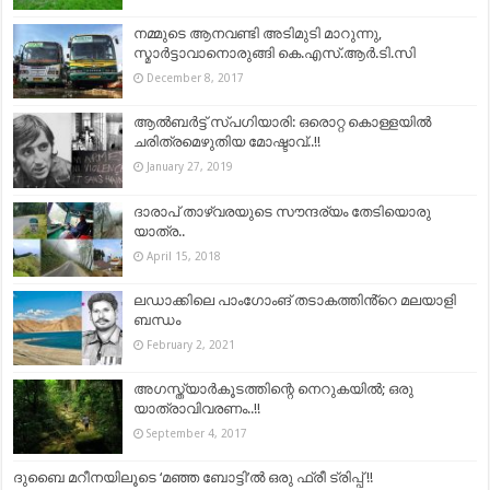
നമ്മുടെ ആനവണ്ടി അടിമുടി മാറുന്നു,
സ്മാര്‍ട്ടാവാനൊരുങ്ങി കെ.എസ്.ആര്‍.ടി.സി
December 8, 2017
ആല്‍ബര്‍ട്ട് സ്പഗിയാരി: ഒരൊറ്റ കൊള്ളയിൽ
ചരിത്രമെഴുതിയ മോഷ്ടാവ്..!!
January 27, 2019
ദാരാപ് താഴ്‌വരയുടെ സൗന്ദര്യം തേടിയൊരു
യാത്ര..
April 15, 2018
ലഡാക്കിലെ പാംഗോംങ് തടാകത്തിൻ്റെ മലയാളി
ബന്ധം
February 2, 2021
അഗസ്ത്യാര്‍കൂടത്തിന്റെ നെറുകയില്‍; ഒരു
യാത്രാവിവരണം..!!
September 4, 2017
ദുബൈ മറീനയിലൂടെ ‘മഞ്ഞ ബോട്ടി’ൽ ഒരു ഫ്രീ ട്രിപ്പ് !!