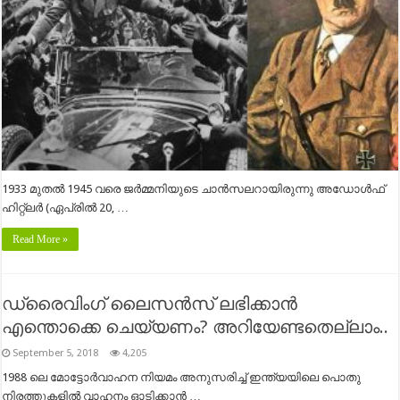
1933 മുതൽ 1945 വരെ ജർമ്മനിയുടെ ചാൻസലറായിരുന്നു അഡോൾഫ്
ഹിറ്റ്‌ലർ (ഏപ്രിൽ 20, …
Read More »
ഡ്രൈവിംഗ് ലൈസന്‍സ് ലഭിക്കാന്‍
എന്തൊക്കെ ചെയ്യണം? അറിയേണ്ടതെല്ലാം..
September 5, 2018
4,205
1988 ലെ മോട്ടോര്‍വാഹന നിയമം അനുസരിച്ച് ഇന്ത്യയിലെ പൊതു
നിരത്തുകളില്‍ വാഹനം ഓടിക്കാന്‍ …