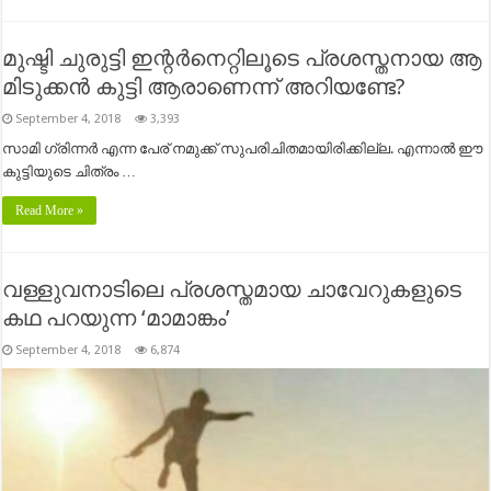
മുഷ്ടി ചുരുട്ടി ഇന്റർനെറ്റിലൂടെ പ്രശസ്തനായ ആ
മിടുക്കൻ കുട്ടി ആരാണെന്ന് അറിയണ്ടേ?
September 4, 2018
3,393
സാമി ഗ്രിന്നർ എന്ന പേര് നമുക്ക് സുപരിചിതമായിരിക്കില്ല. എന്നാൽ ഈ
കുട്ടിയുടെ ചിത്രം …
Read More »
വള്ളുവനാടിലെ പ്രശസ്തമായ ചാവേറുകളുടെ
കഥ പറയുന്ന ‘മാമാങ്കം’
September 4, 2018
6,874