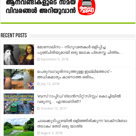
Recent Posts
മോണാലിസ – നിഗൂഢതകൾ ഒളിപ്പിച്ച
പുഞ്ചിരിയുമായി ഒരു ലോക പ്രശസ്ത ചിത്രം…
September 9, 2018
പെരുമ്പാവൂരിനടുത്തുള്ള ഇല്ലിത്തോട് –
അധികമാരും കാണാത്ത ഒരിടം..
July 12, 2018
‘ബസ് റാപ്പിഡ് ട്രാൻസിറ്റ് സിസ്റ്റം’ കൊച്ചിയില്‍
വരുന്നൂ… എന്താണിത്??
October 13, 2017
ചാലക്കുടിപ്പുഴയിൽ ഒളിഞ്ഞിരിക്കുന്ന ‘ഓക്സ്ബോ
തടാകം’ തേടി ഒരു യാത്ര
August 3, 2018