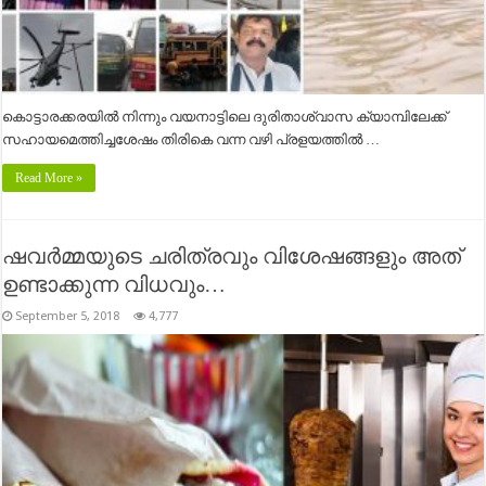
കൊട്ടാരക്കരയിൽ നിന്നും വയനാട്ടിലെ ദുരിതാശ്വാസ ക്യാമ്പിലേക്ക്
സഹായമെത്തിച്ചശേഷം തിരികെ വന്ന വഴി പ്രളയത്തിൽ …
Read More »
ഷവർമ്മയുടെ ചരിത്രവും വിശേഷങ്ങളും അത്
ഉണ്ടാക്കുന്ന വിധവും…
September 5, 2018
4,777