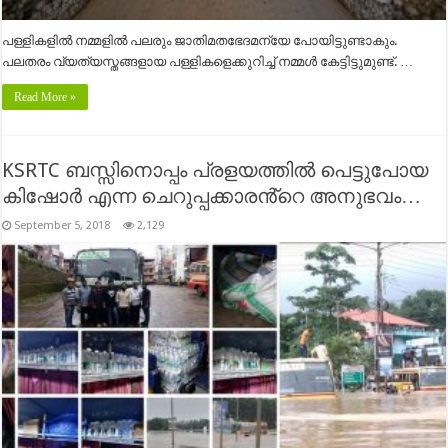
പള്ളികളിൽ നമ്മളിൽ പലരും ജാതിമതഭേദമന്യേ പോയിട്ടുണ്ടാകും.
പലതരം വ്യത്യസ്തങ്ങളായ പള്ളികളെക്കുറിച്ച് നമ്മൾ കേട്ടിട്ടുമുണ്ട്. …
Read More »
KSRTC ബസ്സിനൊപ്പം പ്രളയത്തിൽ പെട്ടുപോയ
കിഷോർ എന്ന ചെറുപ്പക്കാരൻ്റെ അനുഭവം…
September 5, 2018
2,129