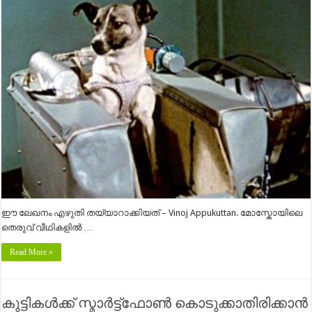
ഈ ലേഖനം എഴുതി തയ്യാറാക്കിയത് – Vinoj Appukuttan. മോസ്കോയിലെ
തെരുവ് വീഥികളിൽ …
Read More »
കുട്ടികള്‍ക്ക് സ്മാര്‍ട്ട്‌ഫോണ്‍ കൊടുക്കാതിരിക്കാന്‍