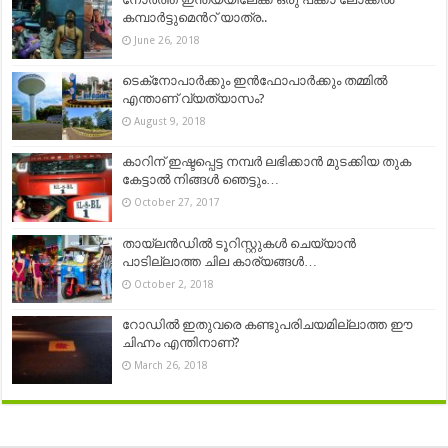
കമ്പാർട്ടുമെൻറ് യാത്ര..
June 26, 2018
ടെക്‌നോപാർക്കും ഇൻഫോപാർക്കും തമ്മിൽ
എന്താണ് വ്യത്യാസം?
August 9, 2018
കാറിന് ഇഷ്ടപ്പെട്ട നമ്പർ ലഭിക്കാൻ മുടക്കിയ തുക
കേട്ടാൽ നിങ്ങൾ ഞെട്ടും…
October 27, 2017
തായ്‌ലൻഡിൽ ടൂറിസ്റ്റുകൾ ചെയ്യാൻ
പാടില്ലാത്ത ചില കാര്യങ്ങൾ…
October 2, 2018
റോഡില്‍ ഇതുവരെ കണ്ടുപരിചയമില്ലാത്ത ഈ
ചിഹ്നം എന്തിനാണ്?
March 26, 2018