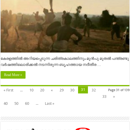
കേരളത്തിൽ അറിയപ്പെടുന്ന ചരിത്രകാലത്തിനും മുൻപു മുതൽ പന്ത്രണ്ടു
വർഷത്തിലൊരിക്കൽ നടന്നിരുന്ന ബൃഹത്തായ നദീതീര …
Read More »
31
« First
...
10
20
«
29
30
32
Page 31 of 139
33
»
40
50
60
...
Last »