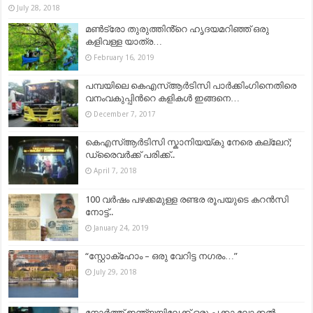
July 28, 2018
മൺട്രോ തുരുത്തിൻ്റെ ഹൃദയമറിഞ്ഞ് ഒരു
കളിവള്ള യാത്ര…
February 16, 2019
പമ്പയിലെ കെഎസ്ആർടിസി പാർക്കിംഗിനെതിരെ
വനംവകുപ്പിന്‍റെ കളികള്‍ ഇങ്ങനെ…
December 7, 2017
കെഎസ്ആര്‍ടിസി സ്കാനിയയ്കു നേരെ കല്ലേറ്;
ഡ്രൈവര്‍ക്ക് പരിക്ക്..
April 7, 2018
100 വർഷം പഴക്കമുള്ള രണ്ടര രൂപയുടെ കറൻസി
നോട്ട്..
January 24, 2019
“സ്റ്റോക്ഹോം – ഒരു വേറിട്ട നഗരം…”
July 29, 2018
നോർത്ത് ഇന്ത്യയിലേക്ക് ഒരു പക്കാ ലോക്കൽ