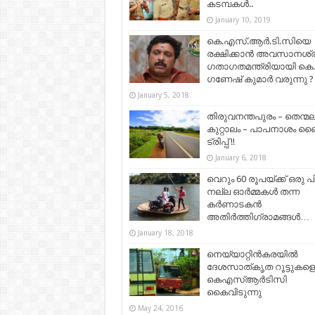
കടമ്പകൾ..
January 10, 2019
കെ.എസ്.ആര്‍.ടി.സിയെ
രക്ഷിക്കാന്‍ അവസാനശ്ര
ഗതാഗതമന്ത്രിയായി കെ
ഗണേഷ് കുമാര്‍ വരുന്നു ?
January 5, 2018
തിരുവനന്തപുരം – തെന്മല
കുറ്റാലം – പാപനാശം ബൈ
ട്രിപ്പ് !!
January 6, 2018
വെറും 60 രൂപയ്ക്ക് ഒരു പ
നല്ല ഓര്‍മ്മകള്‍ തന്ന
കര്‍ണാടകന്‍
അതിര്‍ത്തിഗ്രാമങ്ങള്‍…
January 18, 2018
നെയ്യാറ്റിന്‍കരയില്‍
ദേശസാത്കൃത റൂട്ടുകളെ
കെഎസ്ആര്‍ടിസി
കൈവിടുന്നു
May 24, 2016