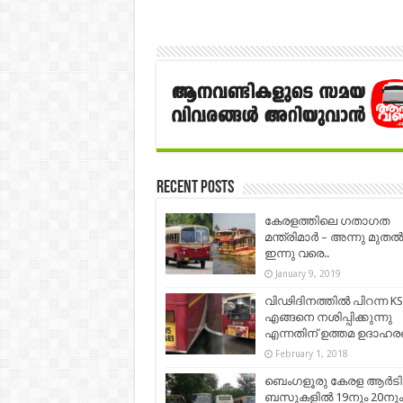
Recent Posts
കേരളത്തിലെ ഗതാഗത
മന്ത്രിമാർ – അന്നു മുതൽ
ഇന്നു വരെ..
January 9, 2019
വിഢിദിനത്തിൽ പിറന്ന K
എങ്ങനെ നശിപ്പിക്കുന്നു
എന്നതിന് ഉത്തമ ഉദാഹര
February 1, 2018
ബെംഗളൂരു കേരള ആർട
ബസുകളിൽ 19നും 20നും