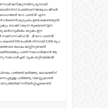
് സാമി ജനിക്കുന്നതിനു മുമ്പായി
ഡയാലിസിസ് ചെയ്താണ് അദ്ദേഹം ജീവന്‍
ുംബാംഗങ്ങൾ ‘ഗോ ഫണ്ട് മി’ എന്ന
രൈനര്‍ കുടുംബം ഉണ്ടാക്കേണ്ടതുണ്ട്.
ക്കും. ബാക്കി വരുന്ന തുകയാണ് ഈ
രു മാര്‍ഗവുമില്ല. ഒടുക്കം ഈ
്‍ സക്‌സസ് കിഡ് മീ…മീ ഗോ ഫണ്ട് മീ
സം കൊണ്ട് 300 പേരില്‍ നിന്നായി 9,000 രൂപ
ബലത്തോടെ ലോകം ജസ്റ്റിനുവേണ്ടി
ക്രിയയ്ക്കും ഫണ്ട് സമാഹരിക്കാൻ ആ
മാഹരിച്ചത്. വൃക്ക മാറ്റിവയ്ക്കൽ
്രായം പന്ത്രണ്ട് കഴിഞ്ഞു. ലോകത്തിന്
നൊപ്പമുള്ള പന്ത്രണ്ടു വയസ്സുകാരൻ
നുഷ്യർക്ക് നന്ദിയർപ്പിച്ചുകൊണ്ട്.