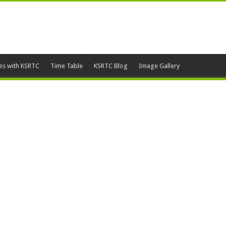
ies with KSRTC
Time Table
KSRTC Blog
Image Gallery