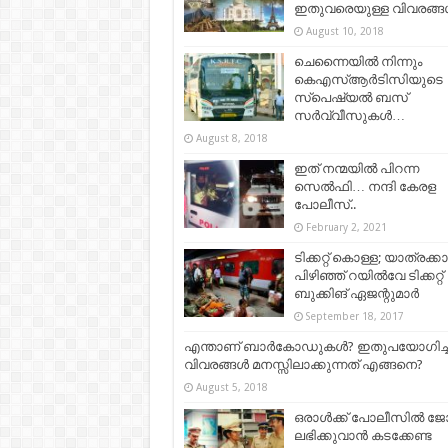
ഇതുവരെയുള്ള വിവരങ്
August 10, 2018
ചെന്നൈയിൽ നിന്നും
കെഎസ്ആർടിസിയുടെ
സ്പെഷ്യൽ ബസ്
സർവ്വീസുകൾ…
August 8, 2018
ഇത് നന്മയിൽ പിറന്ന
സെൽഫി… നന്ദി കേരള
പോലീസ്..
February 2, 2021
ടിക്കറ്റ് കൊള്ള; യാത്രക്ക
പിഴിഞ്ഞ് റയില്‍വേ ടിക്കറ്റ്
ബുക്കിങ് ഏജന്റുമാര്‍
September 18, 2017
എന്താണ് ബാർകോഡുകൾ? ഇതുപയോഗിച്ച
വിവരങ്ങൾ മനസ്സിലാക്കുന്നത് എങ്ങനെ?
August 5, 2018
ഒരാൾക്ക് പോലീസിൽ ജ
ലഭിക്കുവാൻ കടക്കേണ്ട