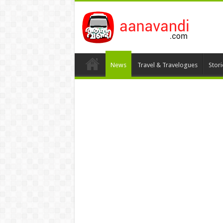
News
Travel & Travelogues
Stor