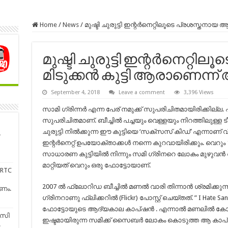
Home
/
News
/
മുഷ്ടി ചുരുട്ടി ഇന്റർനെറ്റിലൂടെ പ്രശസ്തനായ
മുഷ്ടി ചുരുട്ടി ഇന്റർനെറ്റ
മിടുക്കൻ കുട്ടി ആരാണെന്ന്
September 4, 2018
Leave a comment
3,396 Views
സാമി ഗ്രിന്നർ എന്ന പേര് നമുക്ക് സുപരിചിതമായിരിക്കില്ല
സുപരിചിതമാണ്. ബീച്ചിൽ പച്ചയും വെള്ളയും നിറത്തിലുള്ള ടീഷ
ചുരുട്ടി നിൽക്കുന്ന ഈ കുട്ടിയെ ‘സക്‌സസ് കിഡ്’ എന്നാണ്
ഇന്റർനെറ്റ്‌ ഉപയോക്താക്കൾ നന്നെ കുറവായിരിക്കും. വെറും 
സാധാരണ കുട്ടിയിൽ നിന്നും സമി ഗ്രിനറെ ലോകം മുഴുവൻ അറി
മാറ്റിയത് വെറും ഒരു ഫോട്ടോയാണ്.
SRTC
2007 ൽ ഫ്ലോറിഡ ബീച്ചിൽ മണൽ വാരി തിന്നാൻ ശ്രമിക്കുന
ണം.
ഗ്രിനറാണു ഫ്ലിക്കറിൽ (Flickr) പോസ്റ്റ്‌ ചെയ്തത്. ” I Hate S
ഫോട്ടോയുടെ ആദ്യകാല കാപ്ഷൻ . എന്നാൽ മണലിൽ കോട്ടകള
ിസി
ഇഷ്ടമായിരുന്ന സമിക്ക്‌ സൈബർ ലോകം കൊടുത്ത ആ കാപ്ഷൻ 