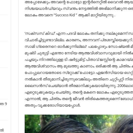
അപ്പോഴേക്കും അവന്റെ ഫോട്ടോ ഇന്റർനെറ്റിൽ വൈറൽ ആയി 
നിശ്ചയധാർഡ്യവും സ്വന്തം നേട്ടത്തിൽ അഭിമാനിക്കുന്ന ഒരു
ലോകം അവനെ “Success Kid ” ആക്കി മാറ്റിയിരുന്നു .
‘സക്സസ് കിഡ്’ എന്ന പദവി ലോകം തനിക്കു നല്കുമെന്ന് സ
വിചാരിച്ചിട്ടുണ്ടാവില്ല. കാരണം, അന്നവന് പ്രശസ്തിയെക്കുറിച
സാമി ഗ്രൈനറെ ഓർക്കുന്നില്ലേ? പലപ്പോഴും സോഷ്യൽ
മുഷ്‌ടി ചുരുട്ടി എന്തോ നേടിയ ആത്മവിശ്വാസവുമായി നിൽക്ക
പച്ചയും നിറത്തിലുള്ള ടി ഷർട്ടുമിട്ട് പിതാവ് ജസ്റ്റിന്റെ കാ
ആത്മവിശ്വാസം ആ മുഖത്തു കാണാം. ഒരിക്കൽ ആ ചിത്രം കണ്ടവ
പോപ്പുലറായതോടെ സ്‌റ്റോക്ക് ഫോട്ടോ ഏജൻസിയായ ഗെറ്
നൽകാൻ തീരുമാനിച്ചിരുന്നുവെങ്കിലും അതിനെ ചുറ്റിപ്പറ്റി 
ലൈസൻസ് ചെയ്യാൻ തീരമാനിക്കുകയായിരുന്നു. 2006ലാണ്
ഏറ്റെടുക്കുകയും ചെയ്തു. തന്റെ മകനെ ലോകം ഏറ്റെടുത്തതു 
എന്നാൽ, ആ ചിത്രം തന്റെ ജീവൻ തിരികെത്തരുമെന്ന് ബോധ്യപ
്ത 9
അതും വൃക്കരോഗിയായപ്പോൾ.
തൽ