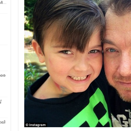
ങൾ…
ാരെ
്
ോലി