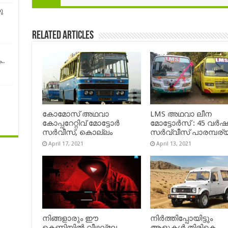
ു
Related Articles
..
കോമോസ് അഥവാ
LMS അഥവാ ലീന
കോപ്പറേറ്റിവ് മോട്ടോര്‍
മോട്ടോർസ് : 45 വർ
സര്‍വീസ്, കൊല്ലം
സർവ്വീസ് പാരമ്പര്
April 17, 2021
April 13, 2021
നിങ്ങളാരും ഈ
നിർത്തിപ്പോയിട്ടും
കെണിയിൽ വീഴല്ലേ,
ആളുകൾ തിരികെ