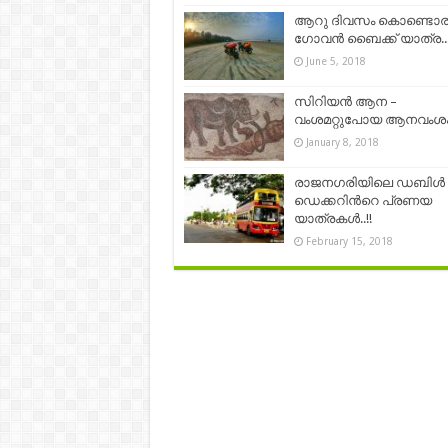
ആറു ദിവസം കൊണ്ടൊര
ഗോവൻ ബൈക്ക് യാത്ര..
June 5, 2018
സിറിയൻ ആന –
വംശമറ്റുപോയ ആനവംശം
January 8, 2018
രാജനഗരിയിലെ ഡബിൾ
ഡെക്കറിന്‍റെ പ്രണയ
യാത്രകള്‍..!!
February 15, 2018