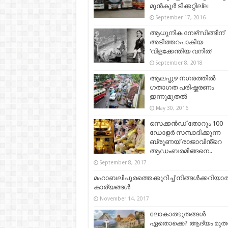
മുൻകൂർ ടിക്കറ്റില്ല
September 17, 2016
ആധുനിക നേഴ്‌സിങ്ങിന്‌
അടിത്തറപാകിയ
‘വിളക്കേന്തിയ വനിത’
September 8, 2018
ആലപ്പുഴ നഗരത്തിൽ
ഗതാഗത പരിഷ്കരണം
ഇന്നുമുതൽ
May 30, 2016
സെക്കൻഡ് തോറും 100
ഡോളര്‍ സമ്പാദിക്കുന്ന
ബ്രൂണയ് രാജാവിൻ്റെ
ആഡംബരമിങ്ങനെ..
September 8, 2017
മഹാബലിപുരത്തെക്കുറിച്ച്‌ നിങ്ങള്‍ക്കറിയാത
കാര്യങ്ങള്‍
November 14, 2017
ലോകാത്ഭുതങ്ങൾ
ഏതൊക്കെ? ആദ്യം മു