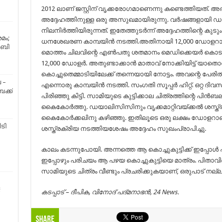
2012 ലാണ് ജസ്റ്റിന് വൃക്കരോഗമാണെന്നു കണ്ടെത്തിയത്. അത
അദ്ദേഹത്തിനുള്ള ഒരു അസുഖമായിരുന്നു. വര്‍ഷങ്ങളായി 
നിലനിര്‍ത്തിയിരുന്നത്. ഇതേത്തുടർന്ന് അദ്ദേഹത്തിന്റെ കുട
മം;
ധനശേഖരണ കാമ്പയിൻ നടത്തി.അതിനായി 12,000 ഡോളറാര്‍ ഗ്
.ബി
മൊത്തം ചിലവിന്റെ എണ്‍പതു ശതമാനം മെഡിക്കെയര്‍ കൊടു
12,000 ഡോളര്‍. അതുണ്ടാക്കാന്‍ മാതാവ് നോക്കിയിട്ട് യാതൊ
കൊച്ചുതെമ്മാടിയിലേക്ക് തന്നെയായി നോട്ടം. അവന്റെ പേരില
 –
എന്നൊരു കാമ്പയിന്‍ നടത്തി. സംഗതി സൂപ്പര്‍ ഹിറ്റ്. ഒറ്റ ദിവ
ക്ക്
പിരിഞ്ഞു കിട്ടി. സാമിയുടെ കുട്ടിക്കാല ചിത്രത്തിന്റെ പിൻ
കൈകോർത്തു. ഡയാലിസിസിനും വൃക്കമാറ്റിവയ്ക്കൽ ശസ്ത്ര
കൈകോർക്കലിനു കഴിഞ്ഞു. ഇതിലൂടെ ഒരു ലക്ഷം ഡോളറാണു സ
ിടി
ശസ്ത്രക്രിയ നടത്തിയശേഷം അദ്ദേഹം സുഖംപ്രാപിച്ചു.
കാലം കടന്നുപോയി. അന്നത്തെ ആ കൊച്ചുകുട്ടിക്ക് ഇപ്പോൾ പ
ഇപ്പോഴും പരിചയം ആ പഴയ കൊച്ചുകുട്ടിയെ മാത്രം. പിതാവി
സാമിയുടെ ചിത്രം വീണ്ടും പ്രചരിക്കുകയാണ്, ഒരുപാട് നല്ല മ
കടപ്പാട് – ദീപിക, വിനോദ് പദ്മനാഭൻ, 24 News.
Share