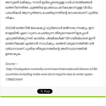
അനുമതി ലഭിക്കും. സൗദി ഉള്‍പ്പെടെയുള്ള ഗള്‍ഫ് രാജ്യങ്ങള്‍
ഖത്തറിനെതിരേ ചുമത്തിയ ഉപരോധം മറികടക്കാനുള്ള വിവിധ
പദ്ധതികള്‍ ആസൂത്രണം ചെയ്യുന്നതിന്റെ ഭാഗമായാണ് പുതിയ
നീക്കം.
2022ല്‍ ഖത്തറില്‍ ലോകകപ്പ് ഫുട്‌ബോള്‍ മല്‍സരം നടക്കും. ഈ
വേളയില്‍ ഏറെ ഗുണം ചെയ്യുന്ന തീരുമാനമാണ് ഇപ്പോള്‍
എടുത്തിരിക്കുന്നത്. കായിക പ്രേമികള്‍ക്ക് വിസയില്ലാതെ ഇനി
ഖത്തറിലേക്ക് എത്താന്‍ സാധിക്കും. ഖത്തര്‍ വരുമാനത്തില്‍ വന്‍
വര്‍ധനവാണ് പുതിയ തീരുമാനത്തിന്റെ അടിസ്ഥാനത്തില്‍
ഉണ്ടാകുക.
Source –
http://malayalam.oneindia.com/news/international/citizens-of-80-
countries-including-india-now-dont-require-visa-to-enter-qatar-
178603.html