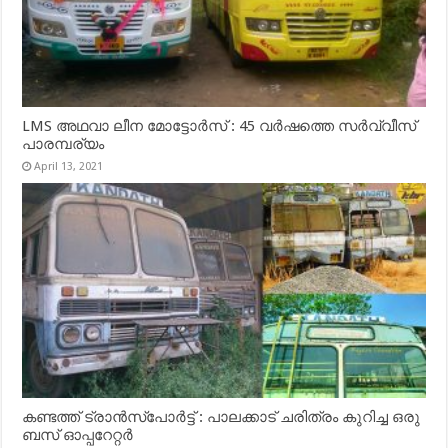
LMS അഥവാ ലീന മോട്ടോർസ് : 45 വർഷത്തെ സർവ്വീസ്
പാരമ്പര്യം
April 13, 2021
കണ്ടത്ത് ട്രാൻസ്‌പോർട്ട് : പാലക്കാട് ചരിത്രം കുറിച്ച ഒരു
ബസ് ഓപ്പറേറ്റർ