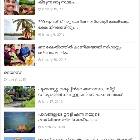
കിട്ടുന്ന ഒരു സ്ഥലം..
January 19, 2019
200 രൂപയ്ക്ക് ഒരു ചെറിയ അടിപൊളി യാത്രയും
കൈ നിറയെ മീനും…
January 8, 2018
ഈ ക്ഷേത്രത്തില്‍ കാണിക്കയായി സിഗരറ്റും
മദ്യവും മാത്രം..
January 30, 2018
വൈറസ്
June 8, 2019
പുരാവസ്തു വകുപ്പിന്‍റെ അനാസ്ഥ ; സിറ്റി
ഡിപ്പോയില്‍ നിന്നുള്ള മലിനജലം പുറത്തേക്ക്
June 17, 2016
പാവങ്ങളുടെ ഊട്ടി എന്ന നമ്മുടെ
നെല്ലിയാമ്പതിയിലേക്ക് പോകാം…
March 26, 2018
മനുഷ്യരുടെ പ്രകൃതവുമായി ഏറെ സാമ്യമുണ്ട്‌