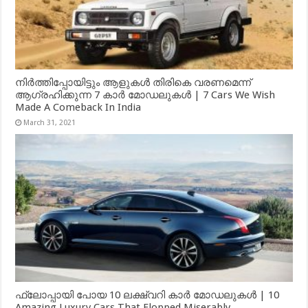
നിർത്തിപ്പോയിട്ടും ആളുകൾ തിരികെ വരണമെന്ന്
ആഗ്രഹിക്കുന്ന 7 കാർ മോഡലുകൾ | 7 Cars We Wish
Made A Comeback In India
March 31, 2021
ഫ്ലോപ്പായി പോയ 10 ലക്ഷ്വറി കാർ മോഡലുകൾ | 10
Amazing Luxury Cars That Flopped Miserably