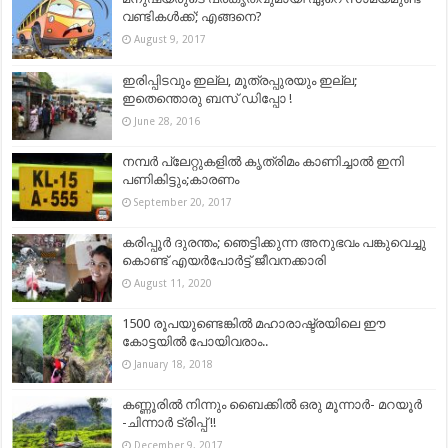
വണ്ടികള്‍ക്ക്; എങ്ങനെ?
August 9, 2017
ഇരിപ്പിടവും ഇല്ല, മൂത്രപ്പുരയും ഇല്ല;
ഇതെന്തൊരു ബസ് ഡിപ്പോ !
June 28, 2016
നമ്പര്‍ പ്ലേറ്റുകളില്‍ കൃത്രിമം കാണിച്ചാല്‍ ഇനി
പണികിട്ടും;കാരണം
September 20, 2017
കരിപ്പൂർ ദുരന്തം; ഞെട്ടിക്കുന്ന അനുഭവം പങ്കുവെച്ചു
കൊണ്ട് എയർപോർട്ട് ജീവനക്കാരി
August 11, 2020
1500 രൂപയുണ്ടെങ്കിൽ മഹാരാഷ്ട്രയിലെ ഈ
കോട്ടയിൽ പോയിവരാം..
January 18, 2018
കണ്ണൂരിൽ നിന്നും ബൈക്കില്‍ ഒരു മൂന്നാർ- മറയൂർ
-ചിന്നാർ ട്രിപ്പ്‌ !!
December 9, 2017