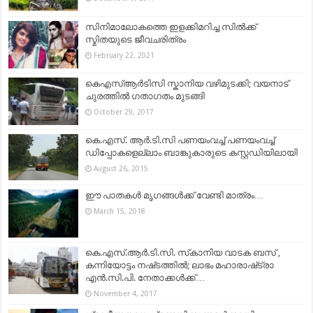
സിനിമാലോകത്തെ ഇളക്കിമറിച്ച സിൽക്ക്
സ്മിതയുടെ ജീവചരിത്രം
February 22, 2021
കെഎസ്ആർടിസി സ്കാനിയ വഴിമുടക്കി; വയനാട്
ചുരത്തില്‍ ഗതാഗതം മുടങ്ങി
October 29, 2017
കെ.എസ്. ആർ.ടി.സി പണയംവച്ച് പണയംവച്ച്
ഡിപ്പോകളെല്ലാം ബാങ്കുകാരുടെ കസ്റ്റഡിയിലായി
August 26, 2015
ഈ പാതകള്‍ മൃഗങ്ങള്‍ക്ക് വേണ്ടി മാത്രം…
March 15, 2018
കെ.എസ്‌.ആര്‍.ടി.സി. സ്‌കാനിയ വാടക ബസ്‌ ,
കന്നിയോട്ടം നഷ്‌ടത്തില്‍; ലാഭം മഹാരാഷ്‌ട്രാ
എന്‍.സി.പി. നേതാക്കള്‍ക്ക്‌…
November 4, 2017