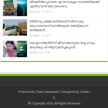
തിരക്കിൽപ്പെടാതെ എറണാകുളം നഗരത്തിലേക്ക്
എത്തുവാൻ ഒരു ഹൈവേ..
January 15, 2019
30000 രൂപയ്ക്ക് ബിരിയാണി തിന്ന ഒരു
ഹൈദരാബാദ് യാത്രയുടെ ഞെട്ടിക്കുന്ന
ഓര്‍മ്മകള്‍…
August 12, 2017
കെഎസ്ആര്‍ടിസി ജീവനക്കാരുടെ സ്നേഹവും
കരുതലും നേരിട്ടനുഭവിച്ചപ്പോള്‍…
March 27, 2018
Powered by
Team Aanavandi
| Designed by
Tielabs
© Copyright 2026, All Rights Reserved