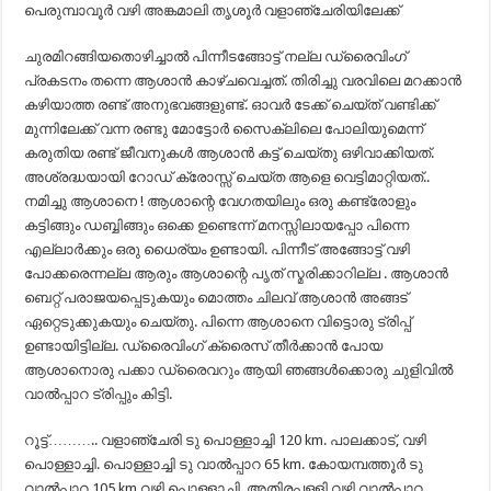
പെരുമ്പാവൂർ വഴി അങ്കമാലി തൃശൂർ വളാഞ്ചേരിയിലേക്ക്
ചുരമിറങ്ങിയതൊഴിച്ചാൽ പിന്നീടങ്ങോട്ട് നല്ല ഡ്രൈവിംഗ്
പ്രകടനം തന്നെ ആശാൻ കാഴ്ചവെച്ചത്. തിരിച്ചു വരവിലെ മറക്കാൻ
കഴിയാത്ത രണ്ട് അനുഭവങ്ങളുണ്ട്. ഓവർ ടേക്ക് ചെയ്ത് വണ്ടിക്ക്
മുന്നിലേക്ക് വന്ന രണ്ടു മോട്ടോർ സൈക്ലിലെ പോലിയുമെന്ന്
കരുതിയ രണ്ട് ജീവനുകൾ ആശാൻ കട്ട്‌ ചെയ്തു ഒഴിവാക്കിയത്.
അശ്രദ്ധയായി റോഡ് ക്രോസ്സ് ചെയ്ത ആളെ വെട്ടിമാറ്റിയത്..
നമിച്ചു ആശാനെ ! ആശാന്റെ വേഗതയിലും ഒരു കണ്ട്രോളും
കട്ടിങ്ങും ഡബ്ബിങ്ങും ഒക്കെ ഉണ്ടെന്ന് മനസ്സിലായപ്പോ പിന്നെ
എല്ലാർക്കും ഒരു ധൈര്യം ഉണ്ടായി. പിന്നീട് അങ്ങോട്ട്‌ വഴി
പോക്കരെന്നല്ല ആരും ആശാന്റെ പൃത് സ്മരിക്കാറില്ല . ആശാൻ
ബെറ്റ് പരാജയപ്പെടുകയും മൊത്തം ചിലവ് ആശാൻ അങ്ങട്
ഏറ്റെടുക്കുകയും ചെയ്തു. പിന്നെ ആശാനെ വിട്ടൊരു ട്രിപ്പ്
ഉണ്ടായിട്ടില്ല. ഡ്രൈവിംഗ് ക്രൈസ് തീർക്കാൻ പോയ
ആശാനൊരു പക്കാ ഡ്രൈവറും ആയി ഞങ്ങൾക്കൊരു ചുളിവിൽ
വാൽപ്പാറ ട്രിപ്പും കിട്ടി.
റൂട്ട്……….. വളാഞ്ചേരി ടു പൊള്ളാച്ചി 120 km. പാലക്കാട്‌, വഴി
പൊള്ളാച്ചി. പൊള്ളാച്ചി ടു വാൽപ്പാറ 65 km. കോയമ്പത്തൂർ ടു
വാൽപ്പാറ 105 km വഴി പൊള്ളാച്ചി. അതിരപ്പള്ളി വഴി വാൽപ്പാറ