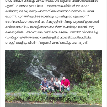
പെട്ട അവൾ ഒരൽപ്പം മഴ വാർഷിക്കാൻ തുടണ്ടി വാല്പാറയിലെ മഴ
എന്ന് പറഞ്ഞാലുണ്ടല്ലോ… ഒന്നൊന്നര കിടിലൻ മഴ, കോട
കഴിഞ്ഞു ദെ മഴ, ഒന്നും പറയാനില്ല തനിയാവർത്തനം പോലെ
തോന്നി. പുറത്ത് എവിടെയെങ്കിലും റൂം കിട്ടുമോ എന്നൊന്ന്
അന്വേഷിക്കാനാണേൽ വണ്ടിക്കുള്ളിൽ നിന്നും പുറത്ത് ഇറങ്ങാൻ
കഴിയാത്ത വിധം അവളിങ്ങനെ തകർത്ത് പെയ്യുകയാണ്.. ഒരു
രക്ഷയുമില്ല ! അവസാനം വണ്ടിയെ ശരണം.. മഴയിൽ വിറങ്ങലിച്ച
വാൽപ്പാറയിൽ ഞങ്ങളാ വണ്ടിക്കുളിൽ മയങ്ങിയതറിഞ്ഞില്ല.
വെള്ളി വെളിച്ചം വിടർന്ന് തുടങ്ങി മഴക്ക് അല്പ്പം ശമനമുണ്ട്.