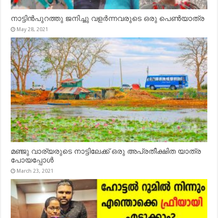
നാട്ടിൻപുറത്തു ജനിച്ചു വളർന്നവരുടെ ഒരു പെൺയാത്ര
May 28, 2021
മഞ്ജു വാര്യരുടെ നാട്ടിലേക്ക് ഒരു അപ്രതീക്ഷിത യാത്ര
പോയപ്പോൾ
March 23, 2021