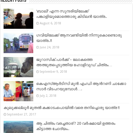
Recent Posts
‘ബാലി’ എന്ന സുന്ദരിയിലേക്ക്
പങ്കാളിയുമൊത്തൊരു കിടിലൻ യാത്ര..
August 6, 2018
ഗവിയിലേക്ക് ആനവണ്ടിയിൽ നിന്നുകൊണ്ടൊരു
യാത്ര..!!
June 24, 2018
ജുറാസിക് പാർക്ക് – ലോകത്തെ
അത്ഭുതപ്പെടുത്തിയ ഹോളിവുഡ് ചിത്രം…
September 9, 2018
കെഎസ്ആർടിസി മുൻ എംഡി ആൻറണി ചാക്കോ
സാർ വിടപറയുമ്പോൾ….
July 2, 2018
കുലുക്കല്ലൂർ മുതൽ കക്കാടംപൊയിൽ വരെ തനിച്ചൊരു യാത്ര !!
September 27, 2017
ആ ചിത്രം വരച്ചതാര് ? 20 വർഷമായി ഉത്തരം
കിട്ടാത്ത ചോദ്യം..