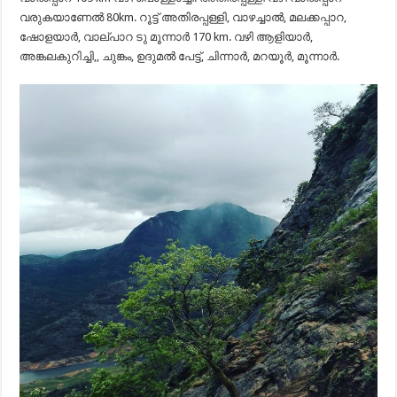
വരുകയാണേൽ 80km. റൂട്ട് അതിരപ്പള്ളി, വാഴച്ചാൽ, മലക്കപ്പാറ,
ഷോളയാർ, വാല്പാറ ടു മൂന്നാർ 170 km. വഴി ആളിയാർ,
അങ്കലകുറിച്ചി,, ചുങ്കം, ഉദുമൽ പേട്ട്, ചിന്നാർ, മറയൂർ, മൂന്നാർ.