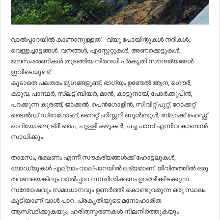
വാൽപ്പാറയിൽ കാണാനുള്ളത് – വ്യൂ പോയിന്റുകൾ നദികൾ,
വെള്ളച്ചാട്ടങ്ങൾ, വനങ്ങൾ, എസ്റ്റേറ്റുകൾ, അണക്കെട്ടുകൾ,
ജലസംഭരണികൾ തുടങ്ങിയ നിരവധി പ്രകൃതി സൗന്ദര്യങ്ങൾ
ഇവിടെയുണ്ട്.
കൂടാതെ പലതരം മൃഗങ്ങളുണ്ട്. ഭാഗ്യം ഉണ്ടേൽ ആന, ഗൌർ,
കടുവ, പാന്ഥർ, സ്ലട്ട് ബിയർ, മാൻ, കാട്ടുനായ്, പോർക്കുപിൻ,
പറക്കുന്ന കുരങ്ങ്, ജാക്കൽ, പെൻഗോളിൻ, സിവിറ്റ് പൂറ്റ്, റോക്കറ്റ്
ടൈൽഡ് ഡ്രാഗോംഗ്, വൈറ്റ് ഹിസ്റ്ററി ബുൾബുൾ, ബ്ലാക്ക് ഹെഡ്ഡ്
ഓറിയോലെ, ട്രീ പൈ, പുള്ളി കഴുകൻ, പച്ച പാമ്പ് എന്നിവ കാണാൻ
സാധിക്കും
താമസം, ഭക്ഷണം എന്നീ സൗകര്യങ്ങൾക്ക്‌ ഹോട്ടലുകൾ,
ലോഡ്ജുകൾ എല്ലാം വാല്പാറയിൽ ലഭ്യമാണ്. ജീവിതത്തിൽ ഒരു
തവണയെങ്കിലും വാൽപ്പാറ സന്ദർശിക്കണം ഉറങ്ങിക്കിടക്കുന്ന
സന്തോഷവും സമാധാനവും ഉണർത്തി കൊണ്ടുവരുന്ന ഒരു സ്ഥലം
കൂടിയാണ് വാൾ പാറ. പ്രകൃതിയുടെ മനോഹാരിത
ആസ്വദിക്കുകയും, ഹരിതസ്മരണകൾ നിലനിർത്തുകയും