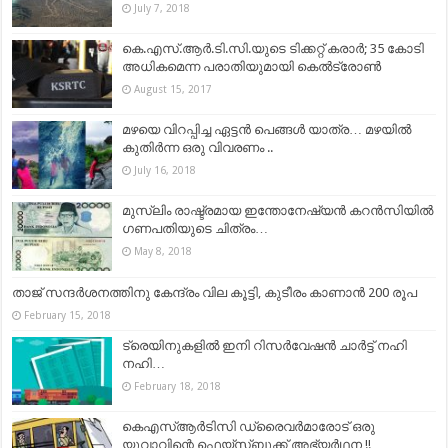
July 7, 2018
കെ.എസ്.ആര്‍.ടി.സി.യുടെ ടിക്കറ്റ് കരാര്‍; 35 കോടി
അധികമെന്ന പരാതിയുമായി കെല്‍ട്രോണ്‍
August 15, 2017
മഴയെ വിറപ്പിച്ച ഏട്ടൻ പെങ്ങൾ യാത്ര… മഴയിൽ
കുതിർന്ന ഒരു വിവരണം ..
July 16, 2018
മുസ്ലിം രാഷ്ട്രമായ ഇന്തോനേഷ്യന്‍ കറന്‍സിയില്‍
ഗണപതിയുടെ ചിത്രം…
May 8, 2018
താജ് സന്ദർശനത്തിനു കേന്ദ്രം വില കൂട്ടി, കുടീരം കാണാൻ 200 രൂപ
February 15, 2018
ട്രെയിനുകളില്‍ ഇനി റിസർവേഷൻ ചാർട്ട് നഹി
നഹി…
February 18, 2018
കെഎസ്ആർടിസി ഡ്രൈവർമാരോട് ഒരു
യുവാവിന്റെ ഫെയ്സ്ബുക്ക് അഭ്യർഥന !!