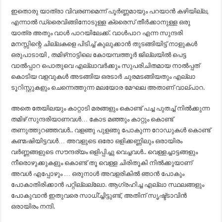
ഇതൊരു യാത്രാ വിവരണമെന്ന് പൂർണ്ണമായും പറയാൻ കഴിയില്ല,
എന്നാൽ ഡ്രൈവിങ്ങിനോടുള്ള ക്രൈസ് തീർക്കാനുള്ള ഒരു
യാത്ര അതും വാൾ പാറയിലേക്ക്. വാൾപാറ എന്ന സുന്ദരി
മനസ്സിന്റെ ചില്ലകളെ പിടിച്ച് കുലുക്കാൻ തുടങ്ങിയിട്ട് നാളുകൾ
ഒരുപാടായി , തമിഴ്‌നാട്ടിലെ കോയമ്പത്തൂർ ജില്ലയിൽ പെട്ട
വാൽപ്പാറ പൊതുവെ എല്ലാവർക്കും സുപരിചിതമായ നാൽപ്പത്
കൊടിയ വളവുകൾ അടങ്ങിയ ഒരടാർ ചുരമടങ്ങിയതും എല്ലാ
ടൂറിസ്റ്റുകളും ചെന്നെത്തുന്ന മലയോര മേഘല അതാണ്‌ വാല്പാറ.
അതെ തേയിലയും കാറ്റാടി മരങ്ങളും കൊണ്ട് പച്ച പുതച്ച് നിൽക്കുന്ന
തമിഴ് സുന്ദരിയാണവൾ… കോട മഞ്ഞും കാറ്റും കൊണ്ട്
തണുത്തുറഞ്ഞവൾ.. വളഞു പുളഞു പോകുന്ന റോഡുകൾ കൊണ്ട്
കണ്മഷിയിട്ടവൾ… അവളുടെ ഒരോ ഒളിക്കണ്ണിലും ഒരായിരം
വർണ്ണങ്ങളുടെ സൗന്ദര്യം ഒളിപ്പിച്ചു വെച്ചവൾ.. വെള്ളച്ചാട്ടങ്ങളും
നീരൊഴുക്കുകളും കൊണ്ട് തൂ വെള്ള ചിരിതൂകി നിൽക്കുയാണ്
അവൾ എപ്പോഴും … ഒരുനാൾ അവളരികിൽ ഞാൻ പോകും
പോകാതിരിക്കാൻ പറ്റില്ലല്ലോ. ആഗ്രഹിച്ച എല്ലാ സ്ഥലങ്ങളും
പോകുവാൻ ഇതുവരെ സാധി്ച്ചിട്ടുണ്ട്, അതിന് സൃഷ്ട്ടാവിൻ
ഒരായിരം നന്ദി.