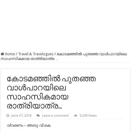
Home
/
Travel & Travelogues
/
കോടമഞ്ഞിൽ പുതഞ്ഞ വാൾപാറയിലെ
സാഹസികമായ രാത്രിയാത്ര…
കോടമഞ്ഞിൽ പുതഞ്ഞ
വാൾപാറയിലെ
സാഹസികമായ
രാത്രിയാത്ര…
June 27, 2018
Leave a comment
5,309 Views
വിവരണം – അബു വി.കെ.