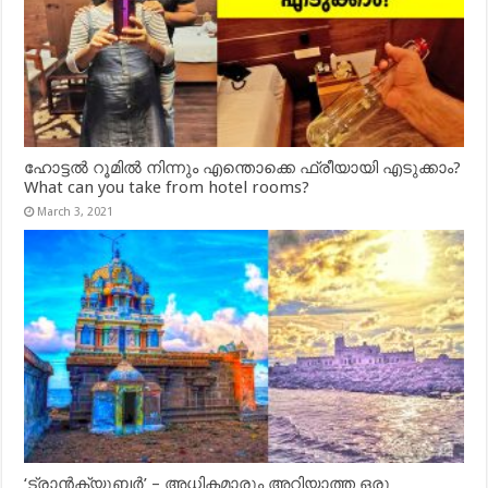
ഹോട്ടൽ റൂമിൽ നിന്നും എന്തൊക്കെ ഫ്രീയായി എടുക്കാം?
What can you take from hotel rooms?
March 3, 2021
‘ട്രാൻക്യുബർ’ – അധികമാരും അറിയാത്ത ഒരു