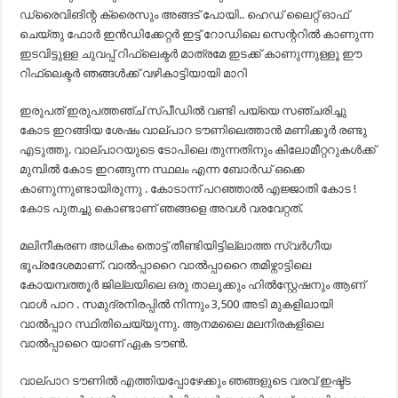
ഡ്രൈവിങിന്റ ക്രൈസും അങ്ങട് പോയി.. ഹെഡ് ലൈറ്റ് ഓഫ്‌
ചെയ്തു ഫോർ ഇൻഡിക്കേറ്റർ ഇട്ട് റോഡിലെ സെന്ററിൽ കാണുന്ന
ഇടവിട്ടുള്ള ചുവപ്പ് റിഫ്ലെക്ടർ മാത്രമേ ഇടക്ക് കാണുന്നുള്ളൂ ഈ
റിഫ്ലെക്ടർ ഞങ്ങൾക്ക് വഴികാട്ടിയായി മാറി
ഇരുപത് ഇരുപത്തഞ്ച് സ്പീഡിൽ വണ്ടി പയ്യെ സഞ്ചരിച്ചു
കോട ഇറങ്ങിയ ശേഷം വാല്പാറ ടൗണിലെത്താൻ മണിക്കൂർ രണ്ടു
എടുത്തു. വാല്പാറയുടെ ടോപിലെ തുന്നതിനും കിലോമീറ്ററുകൾക്ക്
മുമ്പിൽ കോട ഇറങ്ങുന്ന സ്ഥലം എന്ന ബോർഡ് ഒക്കെ
കാണുന്നുണ്ടായിരുന്നു . കോടാന്ന് പറഞ്ഞാൽ എജ്ജാതി കോട !
കോട പുതച്ചു കൊണ്ടാണ് ഞങ്ങളെ അവൾ വരവേറ്റത്.
മലിനീകരണ അധികം തൊട്ട് തീണ്ടിയിട്ടില്ലാത്ത സ്വർഗീയ
ഭൂപ്രദേശമാണ്. വാൽപ്പാറൈ വാൽപ്പാറൈ തമിഴ്നാട്ടിലെ
കോയമ്പത്തൂർ ജില്ലയിലെ ഒരു താലൂക്കും ഹിൽസ്റ്റേഷനും ആണ്
വാൾ പാറ . സമുദ്രനിരപ്പിൽ നിന്നും 3,500 അടി മുകളിലായി
വാൽപ്പാറ സ്ഥിതിചെയ്യുന്നു. ആനമലൈ മലനിരകളിലെ
വാൽപ്പാറൈ യാണ് ഏക ടൗൺ.
വാല്പാറ ടൗണിൽ എത്തിയപ്പോഴേക്കും ഞങ്ങളുടെ വരവ് ഇഷ്ട്ട