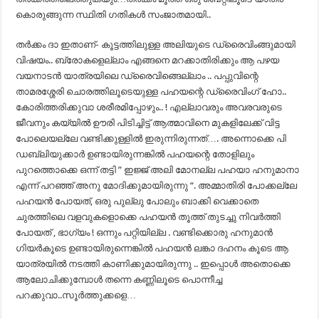
കൊരുങ്ങുന്ന സ്ഥിതി ഗതികൾ സംജാതമായി..
തർക്കം ദാ ഇതാണ്- കൂട്ടത്തിലുള്ള അലിയുടെ ഡ്രൈവിംങ്ങുമായി
വിഷയം.. ബ്രോകളെല്ലാം എങ്ങനെ മറക്കാതിരിക്കും ആ പഴയ
വയനാടൻ യാത്രയിലെ ഡ്രൈവിങ്ങെല്ലാം .. പപ്പുവിന്റെ
താമരശ്ശേരി ചൊരത്തിലൂടെയുള്ള പഹയന്റെ ഡ്രൈവിംഗ് ഹോ..
കോരിത്തരിക്കുവാ ശരീരമിപ്പോഴും.. ! എല്ലാവരും അവരവരുടെ
ജീവനും കയ്യിൽ ഊരി പിടിച്ചിട്ട് ആത്മാവിനെ മുകളിലേക്ക് വിട്ട
പോലെയല്ലേ വണ്ടിക്കുള്ളിൽ ഇരുന്നിരുന്നത്…. അന്നൊക്കെ പി
ഡബ്ലിയുക്കാർ ഉണ്ടായിരുന്നങ്കിൽ പഹയന്റെ തോളിലും
പുറത്തൊക്കെ ഒന്ന് തട്ടി ” ഇജ്ജ് അലി മോനല്ല പഹയാ ഹനുമാനാ
എന്ന് പറഞ്ഞ് അനു മോദിക്കുമായിരുന്നു “. അമ്മാതിരി പോക്കല്ലേ
പഹയൻ പോയത്, ഒരു പുല്ലു പോലും ബാക്കി വെക്കാതെ
ചുരത്തിലെ വളവുകളൊക്കെ പഹയൻ തൂത്ത് തുടച്ചു നിവർത്തി
പോയത് , ഭാഗ്യം ! ഒന്നും പറ്റിയില്ല . വണ്ടിക്കൊരു ഹനുമാൻ
ഗിയർകൂടെ ഉണ്ടായിരുന്നെങ്കിൽ പഹയൻ ലങ്കാ ദഹനം കൂടെ ആ
യാത്രയിൽ നടത്തി കാണിക്കുമായിരുന്നു .. ഇപ്പൊൾ അതൊക്കെ
ആലോചിക്കുമ്പോൾ തന്നെ കണ്ണിലൂടെ പൊന്നീച്ച
പറക്കുവാ..സൂർത്തുക്കളെ…