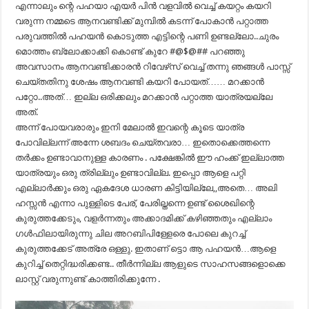
എന്നാലും ന്റെ പഹയാ എയർ പിൻ വളവിൽ വെച്ച് കയറ്റം കയറി
വരുന്ന നമ്മടെ ആനവണ്ടിക്ക് മുമ്പിൽ കടന്ന് പോകാൻ പറ്റാത്ത
പരുവത്തിൽ പഹയൻ കൊടുത്ത എട്ടിന്റെ പണി ഉണ്ടല്ലോ..ചുരം
മൊത്തം ബ്ലോക്കാക്കി കൊണ്ട് കുറേ #@$@## പറഞ്ഞു
അവസാനം ആനവണ്ടിക്കാരൻ റിവേഴ്‌സ് വെച്ച് തന്നു ഞങ്ങൾ പാസ്സ്
ചെയ്തതിനു ശേഷം ആനവണ്ടി കയറി പോയത്…… മറക്കാൻ
പറ്റോ..അത്… ഇല്ല ഒരിക്കലും മറക്കാൻ പറ്റാത്ത യാത്രയല്ലേ
അത്.
അന്ന് പോയവരാരും ഇനി മേലാൽ ഇവന്റെ കൂടെ യാത്ര
പോവില്ലന്ന് അന്നേ ശബദം ചെയ്തവരാ… ഇതൊക്കെത്തന്നെ
തർക്കം ഉണ്ടാവാനുള്ള കാരണം . പക്ഷേങ്കിൽ ഈ ഹംക്ക് ഇല്ലാത്ത
യാത്രയും ഒരു ത്രില്ലും ഉണ്ടാവില്ല. ഇപ്പൊ ആളെ പറ്റി
എല്ലാർക്കും ഒരു ഏകദേശ ധാരണ കിട്ടിയില്ലേ,,അതെ… അലി
ഹസ്സൻ എന്നാ പുള്ളിടെ പേര്, പേരില്തന്നെ ഉണ്ട് ശൈഖിന്റെ
കുരുത്തക്കേടും, വളർന്നതും അക്കാദമിക്ക് കഴിഞ്ഞതും എല്ലാം
ഗൾഫിലായിരുന്നു ചില അറബിപിള്ളേരെ പോലെ കുറച്ച്
കുരുത്തക്കേട് അത്രേ ഒള്ളു. ഇതാണ് ട്ടൊ ആ പഹയൻ…ആളെ
കുറിച്ച് തെറ്റിദ്ധരിക്കണ്ട.. തീർന്നില്ല ആളുടെ സാഹസങ്ങളൊക്കെ
ലാസ്റ്റ് വരുന്നുണ്ട് കാത്തിരിക്കുന്നേ .