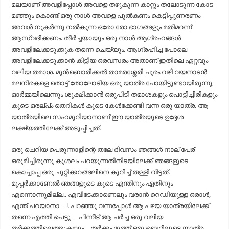
മലയാണ് അവളിപ്പോൾ അവളെ തഴുകുന്ന കാറ്റും തലോടുന്ന കോട-
മഞ്ഞും കൊണ്ട് ഒരു നാൾ അവളെ പുൽകണം കെട്ടിപ്പുണരണം
അവൾ നുകർന്നു നൽകുന്ന ഒരോ രോ ഭാഗങ്ങളും മതിമറന്ന്
ആസ്വദിക്കണം. തീർച്ചയായും ഒരു നാൾ ആഗ്രഹങ്ങൾ
അവളിലേക്കടുക്കുക തന്നെ ചെയ്യും. ആഗ്രഹിച്ച പോലെ
അവളിലേക്കടുക്കാൻ കിട്ടിയ ഒരവസരം അതാണ് ഇതിലെ ഏറ്റവും
വലിയ തമാശ. മുൻബൊരിക്കൽ താമരശ്ശേരി ചുരം വഴി വയനാടൻ
മലനിരകളെ തൊട്ട് തോലോടിയ ഒരു യാത്ര പോയിട്ടുണ്ടായിരുന്നു,
ഓർമ്മയിലെന്നും ശൂക്ഷിക്കാൻ ഒരുപിടി തമാശകളും പൊട്ടിച്ചിരികളും
കൂടെ ഒരല്പ്ം തെറികൾ കൂടെ കേൾക്കേണ്ടി വന്ന ഒരു യാത്ര. ആ
യാത്രയിലെ സഹമുറിയാനാണ് ഈ യാത്രയുടെ ഉദ്ദേശ
ലക്ഷ്യത്തിലേക്ക് അടുപ്പിച്ചത്.
ഒരു ചെറിയ പെരുന്നാളിന്റെ തലേ ദിവസം ഞങ്ങൾ നാല് പേര്
ഒരുമിച്ചിരുന്നു കുശലം പറയുന്നതിനിടയിലേക്ക് ഞങ്ങളുടെ
കൊച്ചാപ്പ ഒരു ചുറ്റിക്കറങ്ങലിനെ കുറിച്ച് തള്ളി വിട്ടത്.
മൂപ്പർക്കാണേൽ ഞങ്ങളുടെ കൂടെ എന്തിനും ഏതിനും
എന്നൊന്നുമില്ല.. എവിടേക്കാണെലും വരാൻ റെഡിയുള്ള ഒരാൾ,
എന്ത് പറയാനാ… ! പറഞ്ഞു വന്നപ്പോൾ ആ പഴയ യാത്രയിലേക്ക്
തന്നെ എത്തി പെട്ടു… പിന്നീട് ആ ചർച്ച ഒരു വലിയ
തർക്കത്തിലെത്തുകയും…തർക്കം മൂത്ത് ഒരു ബെറ്റിലൂടെ യാത്ര