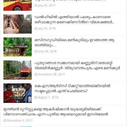
July 29, 2017
ഡൽഹിയിൽ എത്തിയാൽ പലരും കാണാതെ
ഒഴിവാക്കുന്ന മരണക്കിണറിൻ്റെ വിശേഷങ്ങൾ..
July 29, 2018
മസിനഗുഡിയിലെ മൺകുടിലും ഉറങ്ങാത്ത ആ
രാത്രിയും…
June 28, 2018
പുതുവത്സര സമ്മാനമായി കണ്ണൂരിന് ശതാബ്ദി
ട്രെയിൻകണ്ണൂർ- തിരുവനന്തപുരം ഏഴര മണിക്കൂർ
December 28, 2017
കെഎസ്ആര്‍ടിസി ടിക്കറ്റ് യാത്രയ്ക്കിടയിൽ
നഷ്ടപ്പെട്ടാൽ എന്ത് ചെയ്യണം?
August 1, 2016
ഇന്ത്യന്‍ ടൂറിസ്റ്റുകളെ ആകര്‍ഷിക്കാന്‍ യുദ്ധഭൂമിയിലേക്ക്
വിനോദസഞ്ചാരം എന്ന പുതിയ ആശയവുമായി ഇസ്രയേല്‍
November 5, 2017