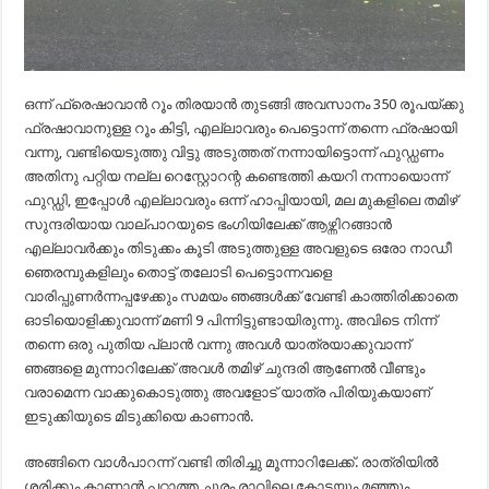
ഒന്ന് ഫ്രെഷാവാൻ റൂം തിരയാൻ തുടങ്ങി അവസാനം 350 രൂപയ്ക്കു
ഫ്രഷാവാനുള്ള റൂം കിട്ടി, എല്ലാവരും പെട്ടൊന്ന് തന്നെ ഫ്രഷായി
വന്നു, വണ്ടിയെടുത്തു വിട്ടു അടുത്തത് നന്നായിട്ടൊന്ന് ഫുഡ്ഡണം
അതിനു പറ്റിയ നല്ല റെസ്റ്റോറന്റ കണ്ടെത്തി കയറി നന്നായൊന്ന്
ഫുഡ്ഡി, ഇപ്പോൾ എല്ലാവരും ഒന്ന് ഹാപ്പിയായി, മല മുകളിലെ തമിഴ്
സുന്ദരിയായ വാല്പാറയുടെ ഭംഗിയിലേക്ക് ആഴ്ന്നിറങ്ങാൻ
എല്ലാവർക്കും തിടുക്കം കൂടി അടുത്തുള്ള അവളുടെ ഒരോ നാഡീ
ഞെരമ്പുകളിലും തൊട്ട് തലോടി പെട്ടൊന്നവളെ
വാരിപ്പുണർന്നപ്പഴേക്കും സമയം ഞങ്ങൾക്ക് വേണ്ടി കാത്തിരിക്കാതെ
ഓടിയൊളിക്കുവാന്ന് മണി 9 പിന്നിട്ടുണ്ടായിരുന്നു. അവിടെ നിന്ന്
തന്നെ ഒരു പുതിയ പ്ലാൻ വന്നു അവൾ യാത്രയാക്കുവാന്ന്
ഞങ്ങളെ മുന്നാറിലേക്ക് അവൾ തമിഴ് ചുന്ദരി ആണേൽ വീണ്ടും
വരാമെന്ന വാക്കുകൊടുത്തു അവളോട്‌ യാത്ര പിരിയുകയാണ്
ഇടുക്കിയുടെ മിടുക്കിയെ കാണാൻ.
അങ്ങിനെ വാൾപാറന്ന് വണ്ടി തിരിച്ചു മൂന്നാറിലേക്ക്. രാത്രിയിൽ
ശരിക്കും കാണാൻ പറ്റാത്ത ചുരം രാവിലെ കോടയും മഞ്ഞും