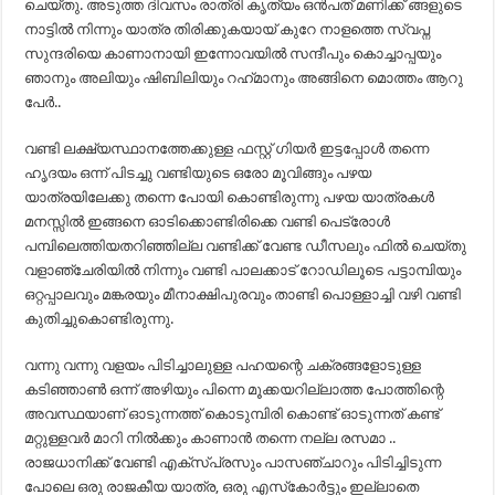
ചെയ്തു. അടുത്ത ദിവസം രാത്രി കൃത്യം ഒൻപത് മണിക്ക് ങ്ങളുടെ
നാട്ടിൽ നിന്നും യാത്ര തിരിക്കുകയായ് കുറേ നാളത്തെ സ്വപ്ന
സുന്ദരിയെ കാണാനായി ഇന്നോവയിൽ സന്ദീപും കൊച്ചാപ്പയും
ഞാനും അലിയും ഷിബിലിയും റഹ്‌മാനും അങ്ങിനെ മൊത്തം ആറു
പേർ..
വണ്ടി ലക്ഷ്യസ്ഥാനത്തേക്കുള്ള ഫസ്റ്റ് ഗിയർ ഇട്ടപ്പോൾ തന്നെ
ഹൃദയം ഒന്ന് പിടച്ചു വണ്ടിയുടെ ഒരോ മൂവിങ്ങും പഴയ
യാത്രയിലേക്കു തന്നെ പോയി കൊണ്ടിരുന്നു പഴയ യാത്രകൾ
മനസ്സിൽ ഇങ്ങനെ ഓടിക്കൊണ്ടിരിക്കെ വണ്ടി പെട്രോൾ
പമ്പിലെത്തിയതറിഞ്ഞില്ല വണ്ടിക്ക് വേണ്ട ഡീസലും ഫിൽ ചെയ്തു
വളാഞ്ചേരിയിൽ നിന്നും വണ്ടി പാലക്കാട്‌ റോഡിലൂടെ പട്ടാമ്പിയും
ഒറ്റപ്പാലവും മങ്കരയും മീനാക്ഷിപുരവും താണ്ടി പൊള്ളാച്ചി വഴി വണ്ടി
കുതിച്ചുകൊണ്ടിരുന്നു.
വന്നു വന്നു വളയം പിടിച്ചാലുള്ള പഹയന്റെ ചക്രങ്ങളോടുള്ള
കടിഞ്ഞാൺ ഒന്ന് അഴിയും പിന്നെ മൂക്കയറില്ലാത്ത പോത്തിന്റെ
അവസ്ഥയാണ് ഓടുന്നത്ത് കൊടുമ്പിരി കൊണ്ട് ഓടുന്നത് കണ്ട്
മറ്റുള്ളവർ മാറി നിൽക്കും കാണാൻ തന്നെ നല്ല രസമാ ..
രാജധാനിക്ക് വേണ്ടി എക്സ്പ്രസും പാസഞ്ചാറും പിടിച്ചിടുന്ന
പോലെ ഒരു രാജകീയ യാത്ര, ഒരു എസ്‌കോർട്ടും ഇല്ലാതെ