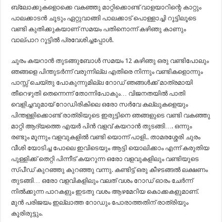
ബ്ലോക്കുകളൊക്കെ വകഞ്ഞു മാറ്റിക്കൊണ്ട് വാളയാറിന്റെ കാറ്റും
പാലക്കാടൻ ചൂടും ഏറ്റുവാങ്ങി പാലക്കാട്‌ പൊള്ളാച്ചി റൂട്ടിലൂടെ
വണ്ടി കുതിക്കുകയാണ് സമയം പതിനൊന്ന് കഴിഞു കാണും
വാല്പാറ റൂട്ടിൽ പ്രവേശിച്ചപ്പോൾ.
ചുരം കയറാൻ തുടങ്ങുബോൾ സമയം 12 കഴിഞു ഒരു വണ്ടിപോലും
ഞങ്ങളെ പിന്തുടർന്ന് വരുന്നില്ല എതിരെ നിന്നും വണ്ടികളൊന്നും
പാസ്സ് ചെയ്തു പോകുന്നുമില്ല റോഡ് ഞങ്ങൾക്ക് മാത്രമായി
തീറെഴുതി തെന്നെന്ന് തോന്നിപോകും… വിജനതയിൽ പാതി
വെളിച്ചവുമായ് റോഡിരികിലെ ഒരോ സർവേ കല്ലുകളെയും
പിന്തള്ളിക്കൊണ്ട് രാത്രിയുടെ ഇരുട്ടിനെ ഞങ്ങളുടെ വണ്ടി വകഞ്ഞു
മാറ്റി ആദ്യത്തെ എയർ പിൻ വളവ് കയറാൻ തുടങ്ങി…. ഒന്നും
രണ്ടും മൂന്നും വളവുകളിൽ വണ്ടി യൊന്ന് പാളി.. താമരശ്ശേരി ചുരം
വീശി യോടിച്ച പോലെ ഇവിടെയും ആട്ടി യൊലിക്കാം എന്ന് കരുതിയ
പുള്ളിക്ക് തെറ്റി പിന്നീട് കയറുന്ന ഒരോ വളവുകളിലും വണ്ടിയുടെ
സ്പീഡ് കുറഞ്ഞു കുറഞ്ഞു വന്നു. കണ്ടിട്ട് ഒരു കീഴടങ്ങൽ ലക്ഷണം
തുടങ്ങി… ഒരോ വളവികളിലും വലത് വശം റോഡ് ഓരം ചേർന്ന്
നിൽക്കുന്ന പാറകളും ഇടതു വശം ആഴമേറിയ കൊക്കകളുമാണ്.
മുൻ പരിജയം ഇല്ലാത്ത റോഡും പോരാത്തതിന് രാത്രിയും
കൂരിരുട്ടും.