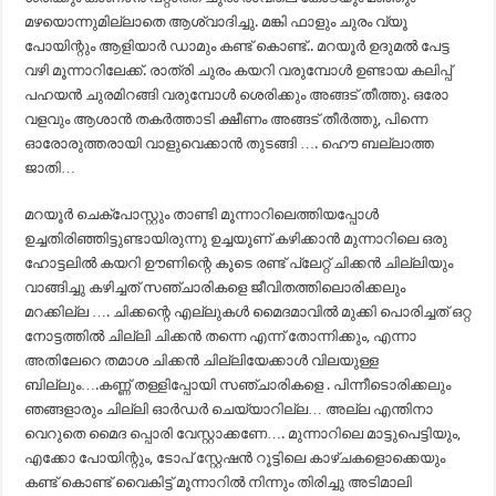
മഴയൊന്നുമില്ലാതെ ആശ്വാദിച്ചു. മങ്കി ഫാളും ചുരം വ്യൂ
പോയിന്റും ആളിയാർ ഡാമും കണ്ട് കൊണ്ട്.. മറയൂർ ഉദുമൽ പേട്ട
വഴി മൂന്നാറിലേക്ക്. രാത്രി ചുരം കയറി വരുമ്പോൾ ഉണ്ടായ കലിപ്പ്
പഹയൻ ചുരമിറങ്ങി വരുമ്പോൾ ശെരിക്കും അങ്ങട് തീത്തു. ഒരോ
വളവും ആശാൻ തകർത്താടി ക്ഷീണം അങ്ങട് തീർത്തു, പിന്നെ
ഓരോരുത്തരായി വാളുവെക്കാൻ തുടങ്ങി …. ഹൌ ബല്ലാത്ത
ജാതി…
മറയൂർ ചെക്പോസ്റ്റും താണ്ടി മൂന്നാറിലെത്തിയപ്പോൾ
ഉച്ചതിരിഞ്ഞിട്ടുണ്ടായിരുന്നു ഉച്ചയൂണ് കഴിക്കാൻ മുന്നാറിലെ ഒരു
ഹോട്ടലിൽ കയറി ഊണിന്റെ കൂടെ രണ്ട് പ്ലേറ്റ് ചിക്കൻ ചില്ലിയും
വാങ്ങിച്ചു കഴിച്ചത് സഞ്ചാരികളെ ജീവിതത്തിലൊരിക്കലും
മറക്കില്ല …. ചിക്കന്റെ എല്ലുകൾ മൈദമാവിൽ മുക്കി പൊരിച്ചത് ഒറ്റ
നോട്ടത്തിൽ ചില്ലി ചിക്കൻ തന്നെ എന്ന് തോന്നിക്കും, എന്നാ
അതിലേറെ തമാശ ചിക്കൻ ചില്ലിയേക്കാൾ വിലയുള്ള
ബില്ലും….കണ്ണ് തള്ളിപ്പോയി സഞ്ചാരികളെ . പിന്നീടൊരിക്കലും
ഞങ്ങളാരും ചില്ലി ഓർഡർ ചെയ്യാറില്ല… അല്ല എന്തിനാ
വെറുതെ മൈദ പ്പൊരി വേസ്റ്റാക്കണേ…. മുന്നാറിലെ മാട്ടുപെട്ടിയും,
എക്കോ പോയിന്റും, ടോപ് സ്റ്റേഷൻ റൂട്ടിലെ കാഴ്ചകളൊക്കെയും
കണ്ട് കൊണ്ട് വൈകിട്ട് മൂന്നാറിൽ നിന്നും തിരിച്ചു അടിമാലി