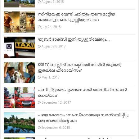
August 9, 2018
സിനിമയ്ക്ക് വേണ്ടി ചരിത്രം തന്നെ മാറ്റിയ
കായംകുളം കൊച്ചുണ്ണിയുടെ കഥ
July 24, 2018
യൂബര്‍ ടാക്‌സി ഇനി തൃശ്ശൂരിലേക്കും…
August 24, 2017
KSRTC ബസ്സില്‍ കണ്ടക്ടറായി ടോമിന്‍ തച്ചങ്കരി;
ഇതല്ലേ ഹീറോയിസം?
May 1, 2018
പണി കിട്ടാതെ എങ്ങനെ കാർ മോഡിഫിക്കേഷൻ
ചെയ്യാം?
December 12, 2017
പഴയ കോട്ടയം : സംസ്‌കാരങ്ങളെ സമന്വയിപ്പിച്ച
ഒരു ദേശത്തിന്റെ കഥ
September 6, 2018