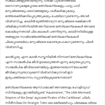
സങ്കല്പങ്ങളുണ്ടായിരുന്നു. ഗ്രീക്ക് പുരാണത്തിലെ
സൈറണുകളേപ്പോലെ മത്സ്യകന്യകളും പാട്ടു പാടി
മനുഷ്യരേയും ദൈവങ്ങളേയും വശീകരിക്കുകയും
മന്ത്രശക്തിക്കടിപ്പെടുത്തുകയും ചെയ്യാറുണ്ടെന്നും അവർ
വിശ്വസിച്ചു. കടലിൽ മുങ്ങിത്താഴുന്ന മനുഷ്യരെ രക്ഷിക്കാൻ
ശ്രമിക്കുന്നതിനിടയിൽ അറിയാതെ മത്സ്യകന്യകകൾ അവരെ
കൊല്ലുന്നതായി ചില കഥകൾ പരന്നിരുന്നു. കടലിനടിയിലുള്ള
തങ്ങളുടെ സാമ്രാജ്യത്തിലേക്ക് മത്സ്യകന്യകകൾ
ചിലപ്പോഴെല്ലാം മനുഷ്യരെ കൊണ്ടുപോകാറുണ്ടെന്നും ചിലർ
വിശ്വസിച്ചു.
കടൽപ്പശു എന്ന കടൽ സസ്തനിയിൽ നിന്നാണ് മത്സ്യകന്യക
എന്ന സാങ്കൽപിക ജീവി ഉടലെടുത്തത് എന്നു കരുതപ്പെടുന്നു.
സാങ്കൽപിക ജീവിയാണെങ്കിലും ഇങ്ങനെയൊന്ന് ലോകത്ത്‌
ജീവിക്കുന്നുണ്ടാവുമെന്ന് വിശ്വസിക്കുന്നവർ ഈ
ഇരുപത്തിയൊന്നാം നൂറ്റാണ്ടിലുമുണ്ടെന്നതാണ്‌
മത്സ്യകന്യകയെ ആസ്പദമാക്കി അമ്പതോളം ഹോളിവുഡ്‌
സിനിമകളും ഇറങ്ങിയിട്ടുണ്ട്‌. ‘Aquamarine’, ‘The Little Mermaid’,
‘Empires of the Deep’ കൂടാതെ ‘Pirates of the Caribbean’ ഫിലിം
സീരീസിലെ On Stranger Tides ലെ മെർമെയ്‌ഡും പ്രേക്ഷക ശ്രദ്ധ