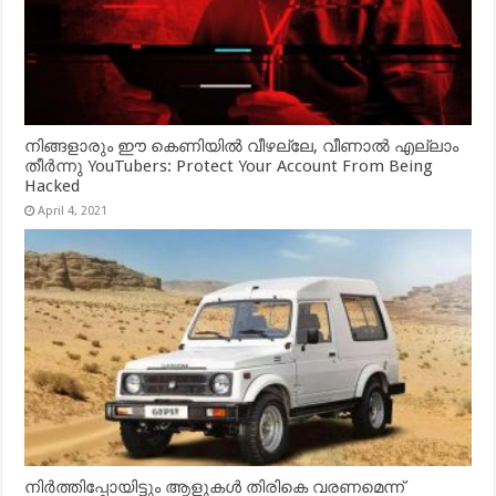
നിങ്ങളാരും ഈ കെണിയിൽ വീഴല്ലേ, വീണാൽ എല്ലാം
തീർന്നു YouTubers: Protect Your Account From Being
Hacked
April 4, 2021
നിർത്തിപ്പോയിട്ടും ആളുകൾ തിരികെ വരണമെന്ന്