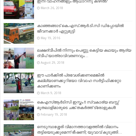
ഇനി വാഹനങ്ങളും ആധാറിനു കീഴില്‍?
March 26, 2018
കാഞ്ഞങ്ങാട് കെ.എസ്.ആർ.ടി.സി ഡിപ്പോയിൽ
ജീവനക്കാർ ഏറ്റുമുട്ടി
May 19, 2016
ലക്ഷദ്വീപിൽ നിന്നും പെണ്ണു കെട്ടിയ കഥയും ആദ്യ
ദ്വീപ് യാത്രാവിവരണവും…
August 29, 2018
ഈ പാര്‍ക്കില്‍ പ്രവേശിക്കണമെങ്കില്‍
കല്ല്യാണക്കുറിയോ വിവാഹ സര്‍ട്ടിഫിക്കറ്റോ
കാണിക്കണം
March 9, 2018
കെഎസ്ആർടിസി ഇസ്തം !! സ്വകാര്യ ബസ്സ്
മുതലാളിമാരുടെ ചങ്ക് തകർത്ത് ട്രോളുകൾ!
February 19, 2018
നെടുമ്പാശ്ശേരി വിമാനത്താവളത്തിൽ വിമാനം
തട്ടിയെടുക്കുമെന്ന് ഭീഷണി; യുവാവ് കുടുങ്ങി…