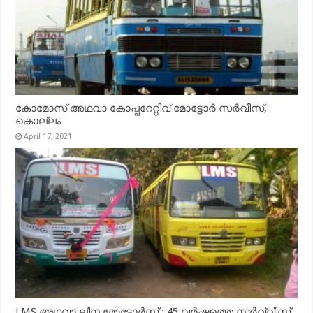
കോമോസ് അഥവാ കോപ്പറേറ്റിവ് മോട്ടോര്‍ സര്‍വീസ്,
കൊല്ലം
April 17, 2021
LMS അഥവാ ലീന മോട്ടോർസ് : 45 വർഷത്തെ സർവ്വീസ്