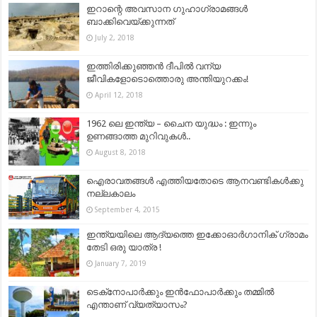
ഇറാന്റെ അവസാന ഗുഹാഗ്രാമങ്ങള്‍
ബാക്കിവെയ്ക്കുന്നത്
July 2, 2018
ഇത്തിരിക്കുഞ്ഞൻ ദീപിൽ വന്യ
ജീവികളോടൊത്തൊരു അന്തിയുറക്കം!
April 12, 2018
1962 ലെ ഇന്ത്യ – ചൈന യുദ്ധം : ഇന്നും
ഉണങ്ങാത്ത മുറിവുകൾ..
August 8, 2018
ഐരാവതങ്ങൾ എത്തിയതോടെ ആനവണ്ടികൾക്കു
നല്ലകാലം
September 4, 2015
ഇന്ത്യയിലെ ആദ്യത്തെ ഇക്കോഓർഗാനിക് ഗ്രാമം
തേടി ഒരു യാത്ര !
January 7, 2019
ടെക്‌നോപാർക്കും ഇൻഫോപാർക്കും തമ്മിൽ
എന്താണ് വ്യത്യാസം?