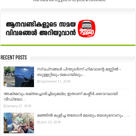
Recent Posts
സ്വപ്‌നങ്ങൾ പിന്തുടർന്ന് ഹിമവാന്റെ മണ്ണിൽ –
ബുള്ളറ്റിലും യമഹയിലും…
September 11, 2018
അക്രമവും രക്തച്ചൊരിച്ചിലുമല്ല, ഇതാണ് കശ്മീര്‍..വൈറലായി
വീഡിയോ…
January 27, 2018
മഞ്ഞിൽ കുളിച്ച തബോർ മലയും യേശുദേവനും……
June 23, 2018