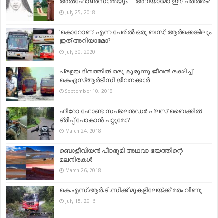
അല്‍ഫോണ്‍സാമ്മയും… അറിയാമോ ഈ ചരിത്രം?
July 25, 2018
‘കൊറോണ’ എന്ന പേരിൽ ഒരു ബസ്; ആർക്കെങ്കിലും
ഇത് അറിയാമോ?
July 30, 2020
പ്രളയ ദിനത്തിൽ ഒരു കുരുന്നു ജീവൻ രക്ഷിച്ച്
കെഎസ്ആർടിസി ജീവനക്കാർ…
September 10, 2018
ഹീറോ ഹോണ്ട സപ്ലെന്‍ഡര്‍ പ്ലസ് ബൈക്കില്‍
ട്രിപ്പ് പോകാന്‍ പറ്റുമോ?
March 24, 2018
ബൊളീവിയൻ പീഠഭൂമി അഥവാ ഭയത്തിന്റെ
മലനിരകള്‍
March 26, 2018
കെ.എസ്.ആർ.ടി.സിക്ക് മുകളിലേയ്ക്ക് മരം വീണു
July 15, 2016