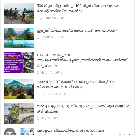
500 മീറ്റർ നീളത്തിലും 100 മീറ്റർ വീതിയിലുമായി
സെന്റ് മേരീസ് ഐലന്‍ഡ്..
January 31, 2018
ഇടുക്കിയിലെ കന്യകയെ തേടി ഒരു യാത്ര..!!
February 18, 2018
വാഹനം മനപ്പൂര്‍വം
അപകടത്തില്‍പ്പെടുത്തുന്നതിനായി തക്കം പാര്‍ത്ത്
ഒരു സംഘം…
March 15, 2018
‘മൈ സോന്‍’ ക്ഷേത്ര സമുച്ചയം : വിയറ്റ്നാം
തീരത്തെ ശൈവ പ്രഭാവം
October 25, 2018
ആറു നൂറ്റാണ്ടു മുമ്പ് വെള്ളപ്പൊക്കത്തിലുണ്ടായ ഒരു
ദ്വീപിലേക്ക്
May 27, 2020
കോട്ടയം ജില്ലയിലെ ഭരണങ്ങാനവും