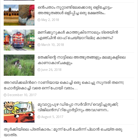
ഒൻപതാം നൂറ്റാണ്ടിലേക്കൊരു ഒളിച്ചോട്ടം-
അത്ഭുതങ്ങൾ ഒളിപ്പിച്ച ഒരു ക്ഷേത്രം..
May 2, 2018
മണിക്കൂറുകള്‍ കാത്തുകിടന്നാലും ട്രെയിന്‍
എഞ്ചിന്‍ ഓഫ് ചെയ്യാറില്ല; കാരണം?
March 10, 2018
തേക്കിന്റെ നാട്ടിലെ അത്ഭുതങ്ങളും മലമുകളിലെ
കാണാകാഴ്ചകളും
June 26, 2018
അറബിക്കലിന്‍റെ റാണിയായ കൊച്ചി ഒരു കൊച്ചു സുന്ദരി തന്നെ;
ഫോര്‍ട്ട്‌കൊച്ചി വരെ ഒന്ന് പോയി വരാം…
December 10, 2017
മൂവാറ്റുപുഴ ഡിപ്പോ സർവീസ് വെട്ടിച്ചുരുക്കി;
വിജിലൻസ് റിപ്പോർട്ടിനും അവഗണന..
August 5, 2017
തുർക്കിയിലെ പ്രതികാരം : മൂന്ന് പേർ ചേർന്ന് പ്ലാൻ ചെയ്ത ഒരു
യാത്ര.