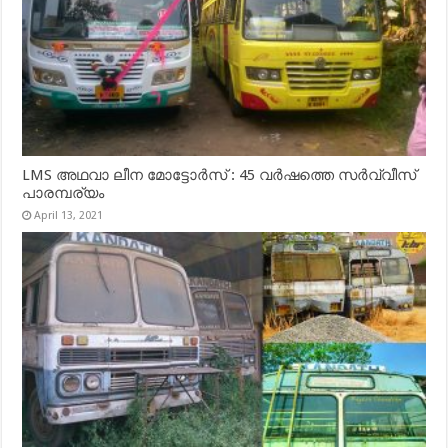
LMS അഥവാ ലീന മോട്ടോർസ് : 45 വർഷത്തെ സർവ്വീസ്
പാരമ്പര്യം
April 13, 2021