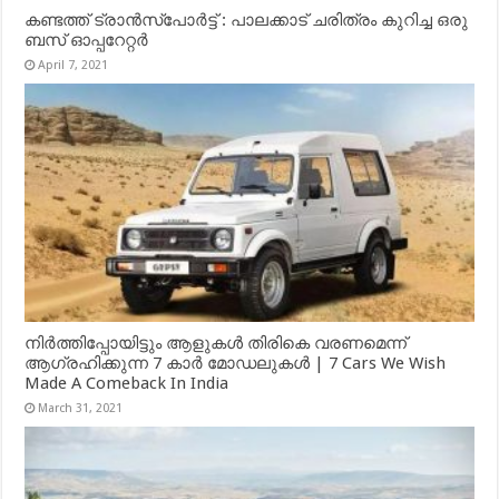
കണ്ടത്ത് ട്രാൻസ്‌പോർട്ട് : പാലക്കാട് ചരിത്രം കുറിച്ച ഒരു
ബസ് ഓപ്പറേറ്റർ
April 7, 2021
നിർത്തിപ്പോയിട്ടും ആളുകൾ തിരികെ വരണമെന്ന്
ആഗ്രഹിക്കുന്ന 7 കാർ മോഡലുകൾ | 7 Cars We Wish
Made A Comeback In India
March 31, 2021