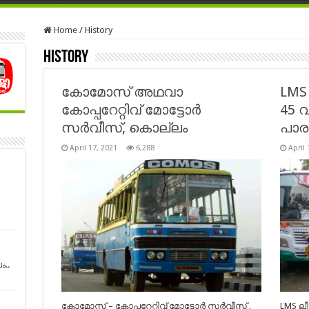
Home
/
History
History
കോമോസ് അഥവാ
LMS
കോപ്പറേറ്റിവ് മോട്ടോര്‍
45 
സര്‍വീസ്, കൊല്ലം
പാരമ
April 17, 2021
6,288
April 
..
കോമോസ് – കോപ്പറേറ്റിവ് മോട്ടോര്‍ സര്‍വീസ് ,
LMS ല