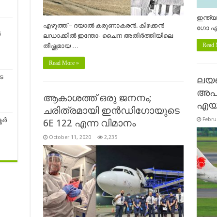
ഇന്ത്
എഴുത്ത് – ദയാൽ കരുണാകരൻ. കിഴക്കൻ
ഗോ എയ
ൽ
ലഡാക്കിൽ ഇന്തോ- ചൈന അതിർത്തിയിലെ
Read 
തീഷ്ണമായ …
Read More »
െ
ലയ
അപ
ആകാശത്ത് ഒരു ജനനം;
എയ
ചരിത്രമായി ഇൻഡിഗോയുടെ
Febru
്‍
6E 122 എന്ന വിമാനം
October 11, 2020
2,235