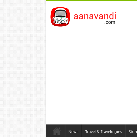
News
Travel & Travelogues
Stor