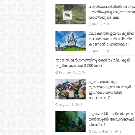
സൂര്യനെല്ലിയിലെ ഒറ്
– തനിച്ചൊരു സൂര്യനെല
യാത്രയുടെ കഥ
June 2, 2018
ലോകത്തെ ഉയരം കൂടിയ
രണ്ടാമത്തെ ശിവപ്രതിമ
കാണാൻ പോയാലോ?
April 10, 2018
താജ് സന്ദർശനത്തിനു കേന്ദ്രം വില കൂട്ടി,
കുടീരം കാണാൻ 200 രൂപ
February 15, 2018
ദുരന്തമുഖത്തും
ദുരന്തമാകുന്ന മലയാളി…
ഇത് മൊത്തത്തിൽ
നാണക്കേട്…
August 13, 2018
കുടജാദ്രി – ഹിഡ്ലുമന
മൺസൂൺ അഡ്വഞ്ചർ
ട്രക്കിംഗ്
September 15, 2018