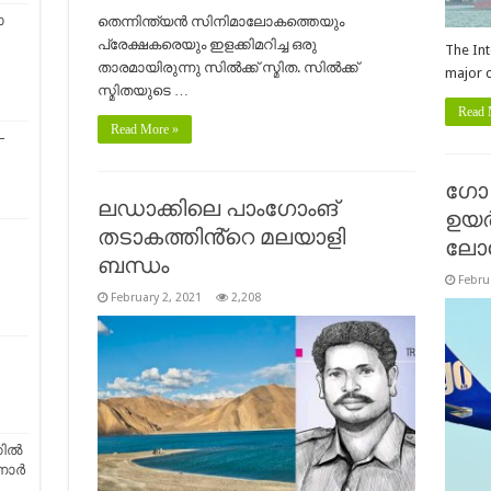
ോ
തെന്നിന്ത്യൻ സിനിമാലോകത്തെയും
പ്രേക്ഷകരെയും ഇളക്കിമറിച്ച ഒരു
The Int
താരമായിരുന്നു സിൽക്ക് സ്മിത. സിൽക്ക്
major 
സ്മിതയുടെ …
Read 
Read More »
–
ഗോ 
ലഡാക്കിലെ പാംഗോംങ്
ഉയർന
തടാകത്തിൻ്റെ മലയാളി
ലോക
ബന്ധം
Febru
February 2, 2021
2,208
ല്‍
്നാർ