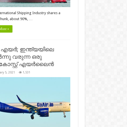
ernational Shipping Industry shares a
chunk, about 90%, …
More »
എയർ; ഇന്ത്യയിലെ
്നു വരുന്ന ഒരു
ോസ്റ്റ് എയർലൈൻ
ary 5, 2021
1,531