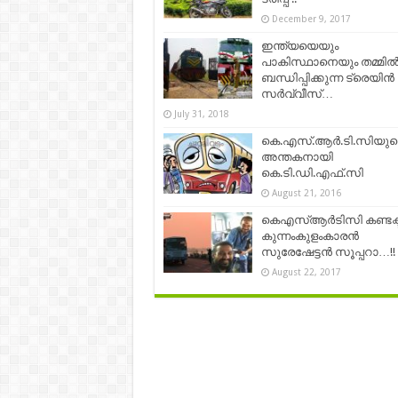
December 9, 2017
ഇന്ത്യയെയും
പാകിസ്ഥാനെയും തമ്മി
ബന്ധിപ്പിക്കുന്ന ട്രെയിൻ
സർവ്വീസ്…
July 31, 2018
കെ.എസ്.ആര്‍.ടി.സിയുട
അന്തകനായി
കെ.ടി.ഡി.എഫ്.സി
August 21, 2016
കെഎസ്ആര്‍ടിസി കണ്ടക്ടര
കുന്നംകുളംകാരൻ
സുരേഷേട്ടന്‍ സൂപ്പറാ…!!
August 22, 2017