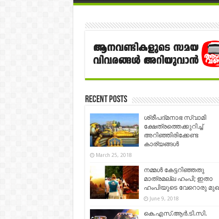
Recent Posts
ശ്രീപദ്മനാഭ സ്വാമി
ക്ഷേത്രത്തെക്കുറിച്ച്
അറിഞ്ഞിരിക്കേണ്ട
കാര്യങ്ങൾ
March 25, 2018
നമ്മൾ കേട്ടറിഞ്ഞതു
മാത്രമല്ല ഹംപി; ഇതാ
ഹംപിയുടെ വേറൊരു മുഖം
June 9, 2018
കെ.എസ്.ആര്‍.ടി.സി.