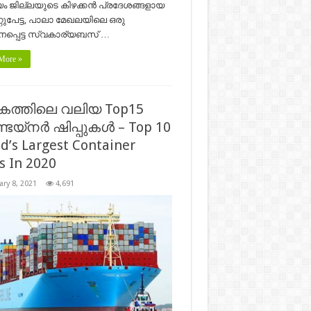
യം ജില്ലയുടെ കിഴക്കൻ പ്രദേശങ്ങളായ
റുപേട്ട, പാലാ മേഖലയിലെ ഒരു
നപ്പെട്ട സ്വകാര്യബസ് …
More »
ത്തിലെ വലിയ Top15
െയ്‌നർ ഷിപ്പുകൾ – Top 10
d’s Largest Container
s In 2020
ary 8, 2021
4,691