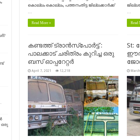
ം
കൊല്ലം കൊല്ലം, പത്തനംതിട്ട ജില്ലക്കാര്‍ക്ക്
ജില്ല
…
…
Read More »
Read 
്‍?
കണ്ടത്ത് ട്രാൻസ്‌പോർട്ട് :
St: 
പാലക്കാട് ചരിത്രം കുറിച്ച ഒരു
ഈരാറ
ബസ് ഓപ്പറേറ്റർ
ജോർ
ട്
April 7, 2021
12,218
March
…
ൽ
 ഒരു