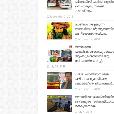
ഫ്ലെക്‌സി ചാര്‍ജ്; ആദ്യ
ബെംഗളൂരു നിരക്ക്
കുറയ്ക്കും
September 7, 2015
നാടിനെ നടുക്കുന്ന
ബവാരിയകള്‍; ആരാണിവര
അറിയേണ്ടതെല്ലാം…
February 14, 2018
വയ്യാത്ത
യാത്രക്കാരനെയും കൊണ്
ആംബുലൻസായി ഒരു
സ്വകാര്യ ബസ്സ്‌..
July 28, 2018
KSRTC പ്രതിസന്ധിക്ക്
പരിഹാരവുമായി ഒരു
കോളേജ് അദ്ധ്യാപകന്‍
February 10, 2018
മണാലി യാത്രയ്ക്കിടയി
ഞങ്ങളുടെ വഴികാട്ടിയായ
തെരുവ് നായ..
July 4, 2018