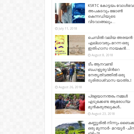
KSRTC കോട്ടയം വോൾവ
അപകടവും ജോൺ
കെന്നഡിയുടെ
വിടവാങ്ങലും…
July 11, 2018
ചെമ്പിൽ വലിയ അരയൻ 
എല്ലാവരും മറന്ന ഒരു
ഇതിഹാസ നായകൻ…
August 8, 2018
ടീം ആനവണ്ടി
ബംഗളൂരുവിന്‍റെ
നേതൃത്വത്തില്‍ ഒരു
ദുരിതാശ്വാസ യാത്ര..!
August 26, 2018
പ്രളയാനന്തരം നമ്മൾ
എടുക്കേണ്ട ആരോഗ്യ
മുൻകരുതലുകൾ..
August 23, 2018
കണ്ണൂരിൽ നിന്നും ബൈക്കി
ഒരു മൂന്നാർ- മറയൂർ -ചിന
ട്രിപ്പ്‌ !!