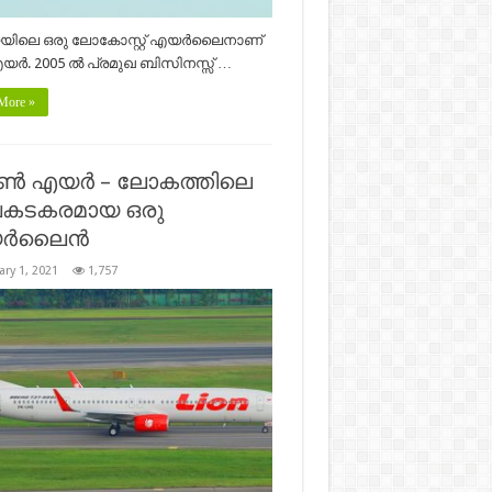
യയിലെ ഒരു ലോകോസ്റ്റ് എയർലൈനാണ്‌
ർ. 2005 ൽ പ്രമുഖ ബിസിനസ്സ് …
More »
ൺ എയർ – ലോകത്തിലെ
കടകരമായ ഒരു
ർലൈൻ
ary 1, 2021
1,757