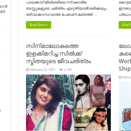
പാലക്കാട് ജില്ലയിലെ സ്വകാര്യ
കോട്ട
റയാൻ
ബസ്സുകളുടെ ചരിത്രം എഴുതിയാൽ ഒരിക്കലും
ഈരാറ്
്ലി
ഒഴിവാക്കാനാവാത്ത പേരാണ് കണ്ടത്ത്. …
പ്രധാ
Read More »
Read 
സിനിമാലോകത്തെ
ലോക
ഇളക്കിമറിച്ച സിൽക്ക്
കണ്ട
സ്മിതയുടെ ജീവചരിത്രം
Worl
Ship
February 22, 2021
2,749
Febru
െ