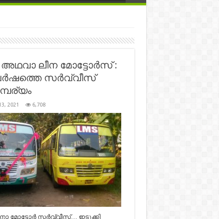
 അഥവാ ലീന മോട്ടോർസ് :
വർഷത്തെ സർവ്വീസ്
്പര്യം
13, 2021
6,708
ീനാ മോട്ടോർ സർവ്വീസ്… ഇടുക്കി