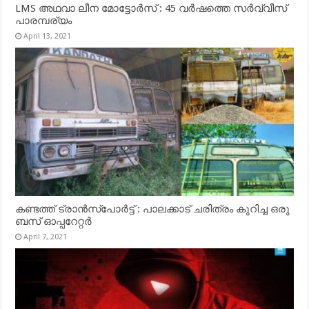
LMS അഥവാ ലീന മോട്ടോർസ് : 45 വർഷത്തെ സർവ്വീസ്
പാരമ്പര്യം
April 13, 2021
കണ്ടത്ത് ട്രാൻസ്‌പോർട്ട് : പാലക്കാട് ചരിത്രം കുറിച്ച ഒരു
ബസ് ഓപ്പറേറ്റർ
April 7, 2021