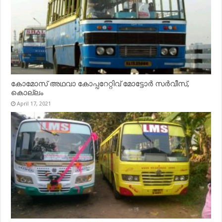
കോമോസ് അഥവാ കോപ്പറേറ്റിവ് മോട്ടോര്‍ സര്‍വീസ്,
കൊല്ലം
April 17, 2021