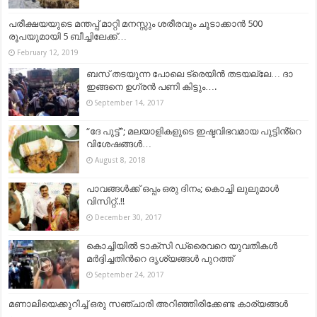
പരീക്ഷയയുടെ മന്തപ്പ് മാറ്റി മനസ്സും ശരീരവും ചൂടാക്കാൻ 500
രൂപയുമായി 5 ബീച്ചിലേക്ക്…
February 12, 2019
ബസ് തടയുന്ന പോലെ ട്രെയിന്‍ തടയല്ലേ… ദാ
ഇങ്ങനെ ഉഗ്രന്‍ പണി കിട്ടും….
September 14, 2017
“ദേ പുട്ട്”; മലയാളികളുടെ ഇഷ്ടവിഭവമായ പുട്ടിൻ്റെ
വിശേഷങ്ങൾ…
August 8, 2018
പാവങ്ങൾക്ക് ഒപ്പം ഒരു ദിനം; കൊച്ചി ലുലുമാൾ
വിസിറ്റ്..!!
December 30, 2017
കൊച്ചിയില്‍ ടാക്സി ഡ്രൈവറെ യുവതികള്‍
മര്‍ദ്ദിച്ചതിന്‍റെ ദൃശ്യങ്ങള്‍ പുറത്ത്
September 24, 2017
മണാലിയെക്കുറിച്ച്‌ ഒരു സഞ്ചാരി അറിഞ്ഞിരിക്കേണ്ട കാര്യങ്ങള്‍