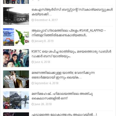
കെഎസ്ആര്‍ടിസി ബസ്സ്റ്റാന്റ് സ്വകാര്യബസ്സുകള്‍
കയ്യടക്കി…
December 4, 2017
ആലപ്പാട് ഗ്രാമത്തിലെ പ്രശ്നം #SAVE_ALAPPAD –
നിങ്ങളറിഞ്ഞിരിക്കേണ്ടകാര്യങ്ങൾ..
January 8, 2019
KSRTC യെ ശപിച്ച രാത്രിയും, മഴയത്തൊരു ഡബിൾ
ഡക്കർ ബസ് യാത്രയും..
June 4, 2018
മരണത്തിലേക്കുള്ള യാത്ര; വേദനിക്കുന്ന
ഒരോർമ്മയായി ഇന്നും ലെയ്‌ക…
September 4, 2018
മണിമഹേഷ്.. ഹിമാലയത്തിലെ അഞ്ചു
കൈലാസങ്ങളിൽ ഒന്ന്
June 28, 2018
എട്ടാമത്തെ ലോകാത്ഭുതം ആലുവയില്‍…!