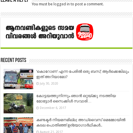
Leave a Reply
You must be
logged in
to post a comment.
Recent Posts
‘കൊറോണ’ എന്ന പേരിൽ ഒരു ബസ്; ആർക്കെങ്കിലും
ഇത് അറിയാമോ?
July 30, 2020
കോട്ടയത്തുനിന്നും ഞാന്‍ ഒറ്റയ്ക്കു നടത്തിയ
മോട്ടോർ സൈക്കിൾ സവാരി…
December 6, 2017
കണ്ടക്ടര്‍ നിയമനമില്ല; അഡ്വൈസ് മെമ്മോയില്‍
കടല പൊതിഞ്ഞ് ഉദ്യോഗാര്‍ഥികള്‍..
August 21, 2017