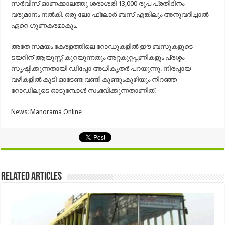
സർവീസ് ഓണക്കാലത്തു ശരാശരി 13,000 രൂപ പ്രതിദിനം
വരുമാനം നൽകി. ഒരു ലോ ഫ്ലോർ ബസ് എങ്കിലും അനുവദിച്ചാൽ
ഏറെ ഗുണകരമാകും.
അതേ സമയം കേരളത്തിലെ റോഡുകളിൽ ഈ ബസുകളുടെ
ടയറിന് ആയുസ്സ് കുറയുന്നതും അറ്റകുറ്റപ്പണികളും പ്രശ്നം
സൃഷ്ടിക്കുന്നതായി ഡിപ്പോ അധികൃതർ പറയുന്നു. നിരപ്പായ
വഴികളിൽ കൂടി ഓടേണ്ട വണ്ടി കുണ്ടുംകുഴിയും നിറഞ്ഞ
റോഡിലൂടെ ഓടുമ്പോൾ സംഭവിക്കുന്നതാണിത്.
News: Manorama Online
Related Articles