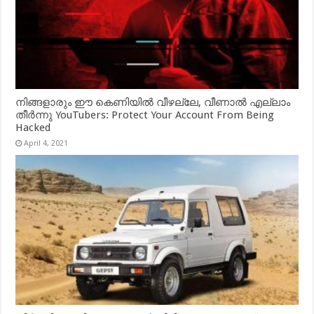
നിങ്ങളാരും ഈ കെണിയിൽ വീഴല്ലേ, വീണാൽ എല്ലാം
തീർന്നു YouTubers: Protect Your Account From Being
Hacked
April 4, 2021