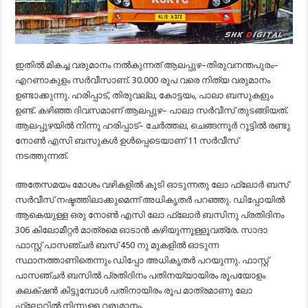
ഇതിൽ മികച്ച വരുമാനം നൽകുന്നത് ആലപ്പുഴ–തിരുവനന്തപുരം–
എറണാകുളം സർവീസാണ്. 30.000 രൂപ വരെ നിത്യ വരുമാനം
ഉണ്ടാക്കുന്നു. ഹരിപ്പാട്, തിരുവല്ല, കോട്ടയം, പാലാ ബസുകളും
ഉണ്ട്. കഴിഞ്ഞ ദിവസമാണ് ആലപ്പുഴ– പാലാ സർവീസ് തുടങ്ങിയത്.
ആലപ്പുഴയിൽ നിന്നു ഹരിപ്പാട്– ചേർത്തല, ചെങ്ങന്നൂർ റൂട്ടിൽ രണ്ടു
നോൺ എസി ബസുകൾ ഉൾപ്പെടെയാണ് 11 സർവീസ്
നടത്തുന്നത്.
അതേസമയം മോശം വഴികളിൽ കൂടി ഓടുന്നതു ലോ ഫ്ലോർ ബസ്
സർവീസ് നഷ്ടത്തിലാക്കുമെന്ന് അധികൃതർ പറഞ്ഞു. ഡിപ്പോയിൽ
ആകെയുള്ള ഒരു നോൺ എസി ലോ ഫ്ലോർ ബസിനു പ്രതിദിനം
306 കിലോമീറ്റർ മാത്രമെ ഓടാൻ കഴിയുന്നൂള്ളൂവത്രേ. സാദാ
ഫാസ്റ്റ് പാസഞ്ചർ ബസ് 450 നു മുകളിൽ ഓടുന്ന
സ്ഥാനത്താണിതെന്നും ഡിപ്പോ അധികൃതർ പറയുന്നു. ഫാസ്റ്റ്
പാസഞ്ചർ ബസിൽ പ്രതിദിനം പതിനയ്യായിരം രൂപയോളം
കലക്‌ഷൻ കിട്ടുമ്പോൾ പതിനായിരം രൂപ മാത്രമാണു ലോ
ഫ്ലോറിൽ നിന്നുള്ള വരുമാനം.