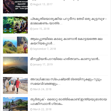
August 13, 2017
പ്രകൃതിയൊരുക്കിയ പറുദീസ തേടി ഒരു കുട്ടമ്പുഴ –
മാമലക്കണ്ടം യാത്ര…
June 15, 2018
ആലപ്പുഴയിലെ കടലു കാണാൻ കോട്ടയത്തെ മല
കയറിയപ്പോൾ…
September 7, 2018
മീനുളിയൻപാറയിലെ ഹരിതവനം കാണുവാൻ..
January 17, 2019
അവധിക്കാല സ്പെഷ്യല്‍ ട്രെയിനുകളും റൂട്ടും
സമയവിവരങ്ങളും…
March 24, 2018
തുർതുക് – ഒരൊറ്റ രാത്രികൊണ്ട് ഇന്ത്യയുടേതായ
പാക്കിസ്ഥാന്‍ ഗ്രാമം..
March 22, 2018