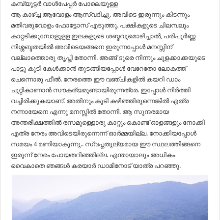
കമ്പ്യൂട്ടർ വാൾപേപ്പർ പോലെയുള്ള
ആ കാഴ്ച്ച ആവോളം ആസ്വദിച്ചു. അവിടെ ഇരുന്നും കിടന്നും
മതിവരുവോളം ഫോട്ടോസ്‌ എടുത്തു. പക്ഷികളുടെ ചിലമ്പലും
കാറ്റടിക്കുമ്പോളുളള ഇലകളുടെ ശബ്ദവുമൊഴിച്ചാൽ, പരിപൂർണ്ണ
നിശ്ശബ്ദതയിൽ അവിടെയങ്ങനെ ഇരുന്നപ്പോൾ മനസ്സിന്
വല്ലാത്തൊരു തൃപ്തി തോന്നി. അങ്ങ് ദൂരെ നിന്നും ചൂളക്കാക്കയുടെ
പാട്ടു കൂടി കേൾക്കാൻ തുടങ്ങിയപ്പോൾ വേറേതോ ലോകത്ത്
ചെന്നൊരു ഫീൽ. നേരത്തെ ഈ വഞ്ചികളിൽ കയറി ഡാം
ചുറ്റികാണാൻ സൗകര്യമുണ്ടായിരുന്നത്രേ. ഇപ്പോൾ നിർത്തി
വച്ചിരിക്കുകയാണ്. അതിനും കൂടി കഴിഞ്ഞിരുന്നെങ്കിൽ എത്ര
നന്നായേനെ എന്നു മനസ്സിൽ തോന്നി. ആ സുന്ദരമായ
അന്തരീക്ഷത്തിൽ രസമുള്ളൊരു കാറ്റും കൊണ്ട് ഓളങ്ങളും നോക്കി
എത്ര നേരം അവിടെയിരുന്നെന്ന് ഓർമ്മയില്ല. നോക്കിയപ്പോൾ
സമയം 4 മണിയാകുന്നു.. സ്വപ്നതുല്യമായ ഈ സ്ഥലത്തിങ്ങനെ
ഇരുന്ന് നേരം പോയതറിഞ്ഞില്ല. എന്തായാലും അധികം
വൈകാതെ ഞങ്ങൾ കരയാർ ഡാമിനോട് യാത്ര പറഞ്ഞു.