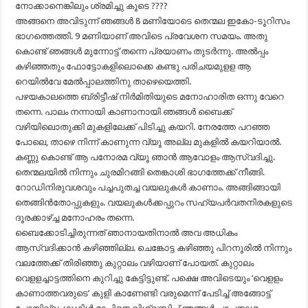
നോക്കാനെങ്കിലും ശ്രമിച്ചു കൂടെ ????
അങ്ങനെ അവിടുന്ന് ഞങ്ങൾ 8 മണിയോടെ തെന്മല ഇകോ-ടൂറിസം
ഭാഗത്തെത്തി. 9 മണിയാണ് അവിടെ പ്രവേശന സമയം. അതു
കൊണ്ട് ഞങ്ങൾ മുന്നോട്ട് തന്നെ പ്രയാണം തുടർന്നു. അൽപ്പം
കഴിഞ്ഞതും ഫോട്ടോകളിലൊക്കെ കണ്ടു പരിചയമുളള ആ
റെയിൽവേ മേൽപ്പാലത്തിനു താഴെയെത്തി.
പഴയകാലത്തെ ബ്രിട്ടീഷ് നിർമിതിയുടെ മനോഹാരിത ഒന്നു വേറെ
തന്നെ. പാലം നന്നായി കാണാനായി ഞങ്ങൾ ബൈക്ക്
വഴിയിലൊതുക്കി മുകളിലേക്ക് പിടിച്ചു കയറി. നേരത്തേ പറഞ്ഞ
പോലെ, താഴെ നിന്ന് കാണുന്ന വ്യൂ അല്ല മുകളിൽ കയറിയാൽ.
കണ്ണു കൊണ്ട് ആ പനോരമ വ്യൂ ഞാൻ ആവോളം ആസ്വദിച്ചു.
തെന്മലയിൽ നിന്നും ചുരമിറങ്ങി തെങ്കാശി ഭാഗത്തേക്ക് നീങ്ങി.
റോഡിനിരുവശവും പച്ചപുതച്ച വയലുകൾ കാണാം. അങ്ങിങ്ങായി
തെങ്ങിൻതോപ്പുകളും. വയലുകൾക്കപ്പുറം സഹ്യപർവതനിരകളുടെ
ദൂരക്കാഴ്ച്ച മനോഹരം തന്നെ.
ബൈക്കോടിച്ചിരുന്നത് ഞാനായതിനാൽ അവ അധികം
ആസ്വദിക്കാൻ കഴിഞ്ഞില്ല. ചെങ്കോട്ട കഴിഞ്ഞു പിറനൂരിൽ നിന്നും
വലത്തേക്ക് തിരിഞ്ഞു കുറ്റാലം വഴിയാണ് പോയത്. കുറ്റാലം
വെളളച്ചാട്ടത്തിനെ കുറിച്ചു കേട്ടിട്ടുണ്ട്. പക്ഷെ അവിടെയും ‘വെളളം
കാണാത്തവരുടെ’ കുളി കാണേണ്ടി വരുമെന്ന് പേടിച്ച് അങ്ങോട്ട്‌