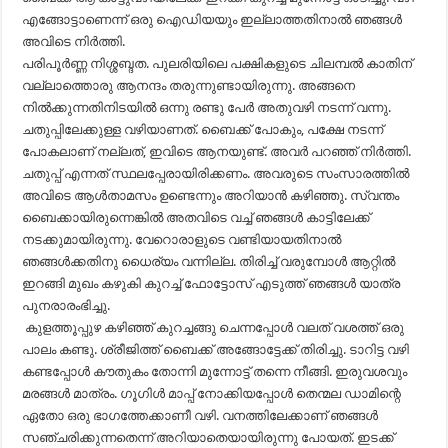
എങ്ങോട്ടാണെന്ന് ഒരു ഐഡിയയും ഇല്ലാത്തതിനാൽ ഞങ്ങൾ
അവിടെ നിർത്തി.
പരിപൂർണ്ണ നിശ്ശബ്ദത. പുലരിയിലെ പക്ഷികളുടെ ചിലമ്പൽ കാതിന്‌
വല്ലാത്തൊരു ആനന്ദം തരുന്നുണ്ടായിരുന്നു. അങ്ങനെ
നിൽക്കുന്നതിനിടയിൽ ഒന്നു രണ്ടു പേർ അതുവഴി നടന്ന് വന്നു.
ചതുപ്പിലേക്കുള്ള വഴിയാണത്‌. ബൈക്ക്‌ പോകും, പക്ഷേ നടന്ന്
പോകലാണ്‌ നല്ലത്‌, ഇവിടെ ആനയുണ്ട്‌. അവർ പറഞ്ഞ്‌ നിർത്തി.
ചതുപ്പ്‌ എന്നത്‌ സ്ഥലപ്പേരായിരിക്കണം. അവരുടെ സംസാരത്തിൽ
അവിടെ ആൾതാമസം ഉണ്ടെന്നും അറിയാൻ കഴിഞ്ഞു. സ്വന്തം
ബൈക്കായിരുന്നെങ്കിൽ അതവിടെ വച്ച്‌ ഞങ്ങൾ കാട്ടിലേക്ക്‌
നടക്കുമായിരുന്നു. വേറൊരാളുടെ വണ്ടിയായതിനാൽ
ഞങ്ങൾക്കതിനു ധൈര്യം വന്നില്ല. തിരിച്ച്‌ വരുമ്പോൾ ആറ്റിൽ
ഇറങ്ങി മുഖം കഴുകി കുറച്ച്‌ ഫോട്ടോസ്‌ എടുത്ത്‌ ഞങ്ങൾ യാത്ര
പുനരാരംഭിച്ചു.
കുളത്തൂപ്പുഴ കഴിഞ്ഞ് കുറച്ചങ്ങു ചെന്നപ്പോൾ വലത് വശത്ത് ഒരു
പാലം കണ്ടു. ശ്രീജിത്ത് ബൈക്ക് അങ്ങോട്ടേക്ക് തിരിച്ചു. ടാറിട്ട വഴി
കണ്ടപ്പോൾ കൗതുകം തോന്നി മുന്നോട്ട് തന്നെ നീങ്ങി. ഇരുവശവും
മരങ്ങൾ മാത്രം. ഗൂഗിൾ മാപ്പ് നോക്കിയപ്പോൾ തെന്മല ഡാമിന്റെ
ഏതോ ഒരു ഭാഗത്തേക്കാണീ വഴി. വനത്തിലേക്കാണ് ഞങ്ങൾ
സഞ്ചരിക്കുന്നതെന്ന് അറിയാതെയായിരുന്നു പോയത്. ഇടക്ക്