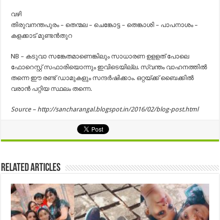
വഴി
തിരുവനന്തപുരം – തെന്മല – ചെങ്കോട്ട – തെങ്കാശി – പാപനാശം –
കളക്കാട്‌ മുണ്ടൻതുറ
NB – കടുവാ സങ്കേതമാണെങ്കിലും സാധാരണ ഉളളത് പോലെ
ഫോറെസ്റ്റ് സഫാരിയൊന്നും ഇവിടെയില്ല. സ്വന്തം വാഹനത്തിൽ
തന്നെ ഈ രണ്ട് ഡാമുകളും സന്ദർഷിക്കാം. ഒറ്റയ്ക്ക് ബൈക്കിൽ
വരാൻ പറ്റിയ സ്ഥലം തന്നെ.
Source – http://sancharangal.blogspot.in/2016/02/blog-post.html
Related Articles