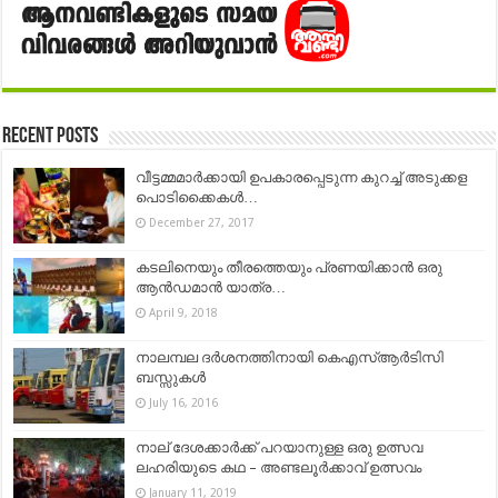
Recent Posts
വീട്ടമ്മമാര്‍ക്കായി ഉപകാരപ്പെടുന്ന കുറച്ച് അടുക്കള
പൊടിക്കൈകൾ…
December 27, 2017
കടലിനെയും തീരത്തെയും പ്രണയിക്കാൻ ഒരു
ആൻഡമാന്‍ യാത്ര…
April 9, 2018
നാലമ്പല ദര്‍ശനത്തിനായി കെഎസ്ആര്‍ടിസി
ബസ്സുകള്‍
July 16, 2016
നാല് ദേശക്കാർക്ക് പറയാനുള്ള ഒരു ഉത്സവ
ലഹരിയുടെ കഥ – അണ്ടലൂർക്കാവ് ഉത്സവം
January 11, 2019