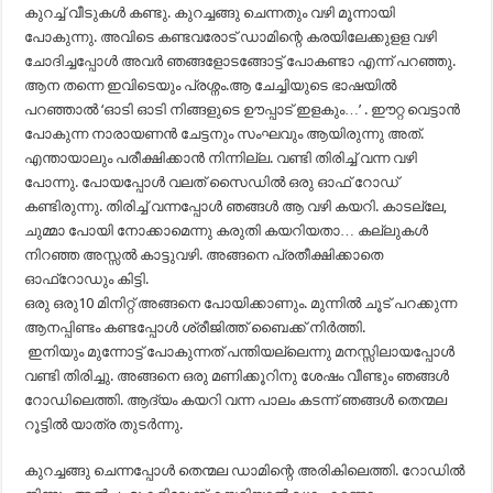
കുറച്ച് വീടുകൾ കണ്ടു. കുറച്ചങ്ങു ചെന്നതും വഴി മൂന്നായി
പോകുന്നു. അവിടെ കണ്ടവരോട് ഡാമിന്റെ കരയിലേക്കുളള വഴി
ചോദിച്ചപ്പോൾ അവർ ഞങ്ങളോടങ്ങോട്ട് പോകണ്ടാ എന്ന് പറഞ്ഞു.
ആന തന്നെ ഇവിടെയും പ്രശ്നം.ആ ചേച്ചിയുടെ ഭാഷയിൽ
പറഞ്ഞാൽ ‘ഓടി ഓടി നിങ്ങളുടെ ഊപ്പാട് ഇളകും…’ . ഈറ്റ വെട്ടാൻ
പോകുന്ന നാരായണൻ ചേട്ടനും സംഘവും ആയിരുന്നു അത്.
എന്തായാലും പരീക്ഷിക്കാൻ നിന്നില്ല. വണ്ടി തിരിച്ച് വന്ന വഴി
പോന്നു. പോയപ്പോൾ വലത് സൈഡിൽ ഒരു ഓഫ്‌ റോഡ്‌
കണ്ടിരുന്നു. തിരിച്ച് വന്നപ്പോൾ ഞങ്ങൾ ആ വഴി കയറി. കാടല്ലേ,
ചുമ്മാ പോയി നോക്കാമെന്നു കരുതി കയറിയതാ… കല്ലുകൾ
നിറഞ്ഞ അസ്സൽ കാട്ടുവഴി. അങ്ങനെ പ്രതീക്ഷിക്കാതെ
ഓഫ്‌റോഡും കിട്ടി.
ഒരു ഒരു10 മിനിറ്റ് അങ്ങനെ പോയിക്കാണും. മുന്നിൽ ചൂട് പറക്കുന്ന
ആനപ്പിണ്ടം കണ്ടപ്പോൾ ശ്രീജിത്ത് ബൈക്ക്‌ നിർത്തി.
ഇനിയും മുന്നോട്ട് പോകുന്നത് പന്തിയല്ലെന്നു മനസ്സിലായപ്പോൾ
വണ്ടി തിരിച്ചു. അങ്ങനെ ഒരു മണിക്കൂറിനു ശേഷം വീണ്ടും ഞങ്ങൾ
റോഡിലെത്തി. ആദ്യം കയറി വന്ന പാലം കടന്ന് ഞങ്ങൾ തെന്മല
റൂട്ടിൽ യാത്ര തുടർന്നു.
കുറച്ചങ്ങു ചെന്നപ്പോൾ തെന്മല ഡാമിന്റെ അരികിലെത്തി. റോഡിൽ