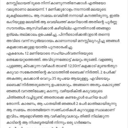
മനസ്സിലായത് ദൂരെ നിന്ന് കാണുന്നതിനേക്കാൾ എത്രയോ
വലുതാണാ മലയെന്ന്. 1 മണിക്കൂറോളം നടന്നാൽ മലയുടെ
മുകളിലെത്താം. ആ സമയം വെയിൽ നന്നായി കനത്തിരുന്നു, ഇത്ര
ഭംഗിയുളള മലയിൽ ആ വെയിലത്ത് കയറിയാൽ അതിന്റെ പൂർണ്ണ
സൗന്ദര്യം ആസ്വദിക്കാൻ കഴിയില്ല എന്നതിനാൽ ഞങ്ങളാ
ഉദ്യമം തല്ക്കാലം ഉപേക്ഷിച്ചു. പിന്നീടൊരിക്കൽ (ഉടൻ തന്നെ)
അവിടെ വന്ന് സൂര്യോദയം കാണാനായി മനസ്സിലുറപ്പിച്ചു ഞങ്ങൾ
കളക്കാടേക്കുളള യാത്ര പുനരാരംഭിച്ചു.
ഏകദേശം 12 മണിയോടെ സഹ്യപർവതനിരയുടെ
തെക്കേയറ്റത്തെത്തി. അവിടുന്നങ്ങോട്ട് കയറ്റം തുടങ്ങി. വളഞ്ഞു
പുളഞ്ഞു കിടക്കുന്ന വഴികൾ താണ്ടി 12:30ന് കളക്കാട്‌-മുണ്ടൻതുറ
കടുവാ സങ്കേതത്തിന്റെ കവാടത്തിൽ ബൈക്ക് നിർത്തി. 2 പേർക്ക്
അകത്തു കടക്കാൻ വെറും 35 രൂപയേ ആയുള്ളൂ. എവിടെയും
ബൈക്ക് നിർത്തരുതെന്നു ഉപദേശവും. അങ്ങനെ അതും കൊടുത്ത്
ഞങ്ങൾ വനത്തിലേക്കു കടന്നു. വഴിയരികിൽ കടുവയുടെ
ചിത്രങ്ങൾ വച്ചിട്ടുണ്ട്. അതൊക്കെ കണ്ടപ്പോൾ ചെറിയ പേടി
തോന്നി. കാരണം, ആ പാതയിൽ ഞങ്ങൾ 2 പേർ മാത്രമായിരുന്നു
ആ സമയം. താരതമ്യേന സഞ്ചാരികൾ കുറവുളള സ്ഥലമാണ്
ഇവിടം. ആളൊഴിഞ്ഞ ആ വഴിക്കിരുവശവും തിങ്ങി നില്ക്കുന്ന
കാടിന്റെ ആ നിശബ്ദതയിൽ നിന്നും ഒരു ഗർജ്ജനം