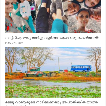
നാട്ടിൻപുറത്തു ജനിച്ചു വളർന്നവരുടെ ഒരു പെൺയാത്ര
May 28, 2021
മഞ്ജു വാര്യരുടെ നാട്ടിലേക്ക് ഒരു അപ്രതീക്ഷിത യാത്ര