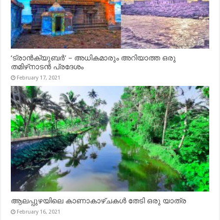
‘ട്രാൻക്യുബർ’ – അധികമാരും അറിയാത്ത ഒരു
തമിഴ്‌നാടൻ പ്രദേശം
February 17, 2021
ആലപ്പുഴയിലെ കാണാകാഴ്ചകൾ തേടി ഒരു യാത്ര
February 16, 2021