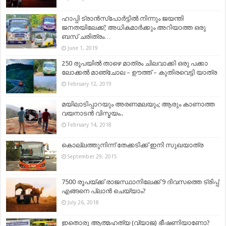
ഹാപ്പി ട്രാൻസ്പോർട്ടിൽ നിന്നും ജയന്തി
ജനതയിലേക്ക്; അധികമാർക്കും അറിയാത്ത ഒരു
ബസ് ചരിത്രം…
June 1, 2019
250 രൂപയിൽ താഴെ മാത്രം ചിലവാക്കി ഒരു പക്കാ
ലോക്കൽ മാഞ്ചോല – ഊത്ത് – കുതിരവെട്ടി യാത്ര
February 12, 2019
മയിലാടിപ്പാറയും അരണമലയും; ആരും കാണാത്ത
വയനാടന്‍ വിസ്മയം..
February 14, 2018
കൊല്ലത്തുനിന്ന് തേക്കടിക്ക് ഇനി സുഖയാത്ര
September 29, 2015
7500 രൂപയ്ക്ക് രാജസ്ഥാനിലേക്ക് 9 ദിവസത്തെ ട്രിപ്പ്
എങ്ങനെ പ്ലാന്‍ ചെയ്യാം?
July 26, 2018
ഇതൊരു ആത്മഹത്യ (വ്യാജ) ഭീഷണിയാണോ?