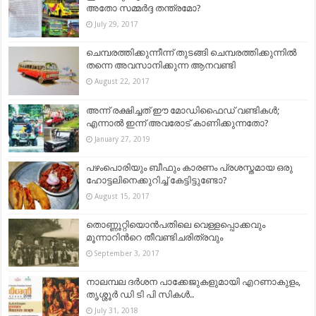
അതോ സമ്മർദ്ദ തന്ത്രമോ?
July 29, 2017
ചെമ്പരത്തിക്കുന്നീന്ന് തുടങ്ങി ചെമ്പരത്തിക്കുന്നില്‍
തന്നെ അവസാനിക്കുന്ന ആനവണ്ടി
August 22, 2017
അന്ന് രക്ഷിച്ചത് ഈ മോഡിഫൈഡ് വണ്ടികൾ;
എന്നാൽ ഇന്ന് അവരോട് കാണിക്കുന്നതോ?
January 27, 2019
പഴംപൊരിയും ബീഫും കാരണം പ്രശസ്തമായ ഒരു
ഹോട്ടലിനെക്കുറിച്ച് കേട്ടിട്ടുണ്ടോ?
August 15, 2017
തൊണ്ണൂറ്റിയൊന്‍പതിലെ വെള്ളപ്പൊക്കവും
മൂന്നാറിന്‍റെ തീവണ്ടിചരിത്രവും
September 3, 2017
നാലമ്പല ദര്‍ശന പാക്കേജുകളുമായി എറണാകുളം,
തൃശ്ശൂർ ഡി ടി പി സികൾ..
July 31, 2018