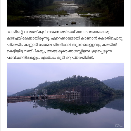
ഡാമിന്റെ വശത്ത്‌ കൂടി നടന്നെത്തിയത്‌ മനോഹരമായൊരു
കാഴ്ച്ചയിലേക്കായിരുന്നു. ഏറെക്കാലമായി കാണാൻ കൊതിച്ചൊരു
ഫ്രെയിം. കണ്ണാടി പോലെ പ്രതിഫലിക്കുന്ന വെളളവും, കരയിൽ
കെട്ടിയിട്ട വഞ്ചികളും, അങ്ങ് ദൂരെ അഗസ്ത്യമല ഉള്പ്പെടുന്ന
പർവ്വതനിരകളും.. എല്ലാം കൂടി ഒറ്റ ഫ്രെയിമിൽ.