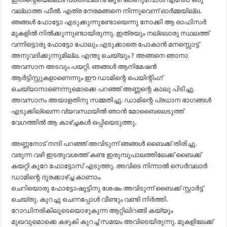
വല്ലാത്ത ഫീൽ. എത്ര നേരമങ്ങനെ നിന്നുവെന്ന് ഓർമ്മയില്ല.
ഞങ്ങൾ ഫോട്ടോ എടുക്കുന്നുണ്ടോയെന്നു നോക്കി ആ ഓഫിസർ
മുകളിൽ നിൽക്കുന്നുണ്ടായിരുന്നു. ഇത്രയും നല്ലൊരു സ്ഥലത്ത്
വന്നിട്ടൊരു ഫോട്ടോ പോലും എടുക്കാതെ പോകാൻ മനസ്സൊട്ട്
അനുവദിക്കുന്നുമില്ല. എന്തു ചെയ്യും ? അങ്ങനെ ഞാനാ
അവസാന അടവും പയറ്റി. ഞങ്ങൾ ആനിമേഷൻ
ആർട്ടിസ്റ്റുകളാണെന്നും ഈ ഡാമിന്റെ പെയിന്റിംഗ്
ചെയ്യാനാണെന്നുമൊക്കെ പറഞ്ഞ് അണ്ണന്റെ കാലു പിടിച്ചു.
അവസാനം അയാളതിനു സമ്മതിച്ചു. ഡാമിന്റെ പ്രധാന ഭാഗങ്ങൾ
എടുക്കില്ലെന്ന വ്യവസ്ഥയിൽ ഞാൻ മോബൈലെടുത്ത്
വേഗത്തിൽ ആ കാഴ്ച്ചകൾ ഒപ്പിയെടുത്തു.
അണ്ണനോട് നന്ദി പറഞ്ഞ് അവിടുന്ന് ഞങ്ങൾ ബൈക്ക് തിരിച്ചു.
വരുന്ന വഴി ഇടതുവശത്ത് കണ്ട ഇരുമ്പുപാലത്തിലേക്ക് ബൈക്ക്
കയറ്റി കുറേ ഫോട്ടോസ് എടുത്തു. അവിടെ നിന്നാൽ സെർവലാർ
ഡാമിന്റെ ദൂരക്കാഴ്ച്ച കാണാം.
ചെറിയൊരു ഫോട്ടോഷൂട്ടിനു ശേഷം അവിടുന്ന് ബൈക്ക് സ്റ്റാർട്ട്‌
ചെയ്തു. കുറച്ചു ചെന്നപ്പോൾ വീണ്ടും വണ്ടി നിർത്തി.
റോഡിനരികിലൂടെയൊഴുകുന്ന ആറ്റിലിറങ്ങി കയ്യും
മുഖവുമൊക്കെ കഴുകി കുറച്ച് സമയം അവിടെയിരുന്നു. മുകളിലേക്ക്