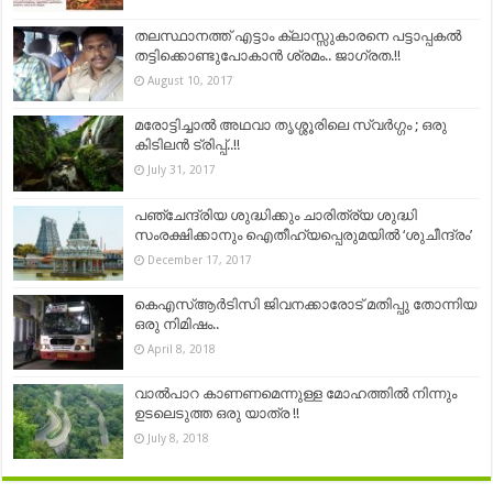
തലസ്ഥാനത്ത് എട്ടാം ക്ലാസ്സുകാരനെ പട്ടാപ്പകല്‍
തട്ടിക്കൊണ്ടുപോകാന്‍ ശ്രമം.. ജാഗ്രത.!!
August 10, 2017
മരോട്ടിച്ചാൽ അഥവാ തൃശ്ശൂരിലെ സ്വർഗ്ഗം ; ഒരു
കിടിലൻ ട്രിപ്പ്..!!
July 31, 2017
പഞ്ചേന്ദ്രിയ ശുദ്ധിക്കും ചാരിത്ര്യ ശുദ്ധി
സംരക്ഷിക്കാനും ഐതീഹ്യപ്പെരുമയിൽ ‘ശുചീന്ദ്രം’
December 17, 2017
കെഎസ്ആര്‍ടിസി ജിവനക്കാരോട് മതിപ്പു തോന്നിയ
ഒരു നിമിഷം..
April 8, 2018
വാൽപാറ കാണണമെന്നുള്ള മോഹത്തിൽ നിന്നും
ഉടലെടുത്ത ഒരു യാത്ര !!
July 8, 2018