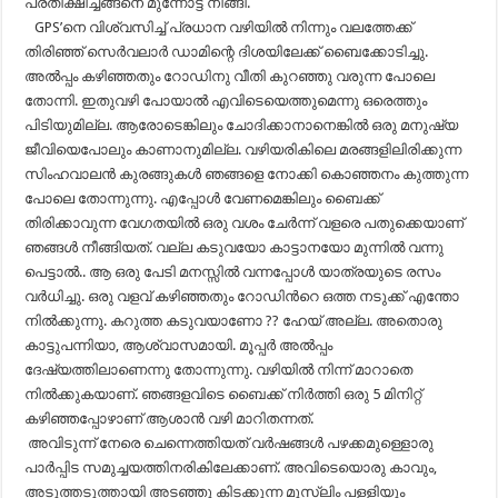
പ്രതീക്ഷിച്ചങ്ങനെ മുന്നോട്ട് നീങ്ങി.
GPS’നെ വിശ്വസിച്ച് പ്രധാന വഴിയിൽ നിന്നും വലത്തേക്ക്
തിരിഞ്ഞ് സെർവലാർ ഡാമിന്റെ ദിശയിലേക്ക് ബൈക്കോടിച്ചു.
അൽപ്പം കഴിഞ്ഞതും റോഡിനു വീതി കുറഞ്ഞു വരുന്ന പോലെ
തോന്നി. ഇതുവഴി പോയാൽ എവിടെയെത്തുമെന്നു ഒരെത്തും
പിടിയുമില്ല. ആരോടെങ്കിലും ചോദിക്കാനാനെങ്കിൽ ഒരു മനുഷ്യ
ജീവിയെപോലും കാണാനുമില്ല. വഴിയരികിലെ മരങ്ങളിലിരിക്കുന്ന
സിംഹവാലൻ കുരങ്ങുകൾ ഞങ്ങളെ നോക്കി കൊഞ്ഞനം കുത്തുന്ന
പോലെ തോന്നുന്നു. എപ്പോൾ വേണമെങ്കിലും ബൈക്ക്
തിരിക്കാവുന്ന വേഗതയിൽ ഒരു വശം ചേർന്ന് വളരെ പതുക്കെയാണ്
ഞങ്ങൾ നീങ്ങിയത്. വല്ല കടുവയോ കാട്ടാനയോ മുന്നിൽ വന്നു
പെട്ടാൽ.. ആ ഒരു പേടി മനസ്സിൽ വന്നപ്പോൾ യാത്രയുടെ രസം
വർധിച്ചു. ഒരു വളവ് കഴിഞ്ഞതും റോഡിൻറെ ഒത്ത നടുക്ക് എന്തോ
നിൽക്കുന്നു. കറുത്ത കടുവയാണോ ?? ഹേയ് അല്ല. അതൊരു
കാട്ടുപന്നിയാ, ആശ്വാസമായി. മൂപ്പർ അൽപ്പം
ദേഷ്യത്തിലാണെന്നു തോന്നുന്നു. വഴിയിൽ നിന്ന് മാറാതെ
നിൽക്കുകയാണ്. ഞങ്ങളവിടെ ബൈക്ക് നിർത്തി ഒരു 5 മിനിറ്റ്
കഴിഞ്ഞപ്പോഴാണ് ആശാൻ വഴി മാറിതന്നത്.
അവിടുന്ന് നേരെ ചെന്നെത്തിയത് വർഷങ്ങൾ പഴക്കമുള്ളൊരു
പാർപ്പിട സമുച്ചയത്തിനരികിലേക്കാണ്. അവിടെയൊരു കാവും,
അടുത്തടുത്തായി അടഞ്ഞു കിടക്കുന്ന മുസ്ലിം പളളിയും