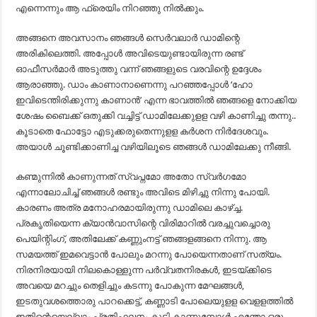
എന്നെന്നും ആ ഫ്രെയിം നിറഞ്ഞു നിൽക്കും.
അങ്ങനെ അവസാനം ഞങ്ങൾ സെർവലാർ ഡാമിന്റെ
അരികിലെത്തി. അപ്പോൾ അവിടെയുണ്ടായിരുന്ന രണ്ട്
ഓഫീസർമാർ അടുത്തു വന്ന് ഞങ്ങളുടെ വരവിന്റെ ഉദ്ദേശം
ആരാഞ്ഞു. ഡാം കാണാനാണെന്നു പറഞ്ഞപ്പോൾ ‘ഹോ
ഇവിടെന്തിരിക്കുന്നു കാണാൻ’ എന്ന ഭാവത്തിൽ ഞങ്ങളെ നോക്കിയ
ശേഷം ബൈക്ക് ഒതുക്കി വച്ചിട്ട് ഡാമിലേക്കുളള വഴി കാണിച്ചു തന്നു..
കൂടാതെ ഫോട്ടോ എടുക്കരുതെന്നുളള കർശന നിർദേശവും.
അയാൾ ചൂണ്ടിക്കാണിച്ച വഴിയിലൂടെ ഞങ്ങൾ ഡാമിലേക്കു നീങ്ങി.
കണ്മുന്നിൽ കാണുന്നത് സ്വപ്നമോ അതോ സ്വർഗമോ
എന്നാലോചിച്ച് ഞങ്ങൾ രണ്ടും അവിടെ മിഴിച്ചു നിന്നു പോയി.
കാരണം അത്ര മനോഹരമായിരുന്നു ഡാമിലെ കാഴ്ച്ച.
പ്രകൃതിയെന്ന ക്യാൻവാസിന്റെ വിരിമാറിൽ വരച്ചുവച്ചൊരു
പെയിന്റിംഗ്, അതിലേക്ക് കണ്ണുംനട്ട് ഞങ്ങളങ്ങനെ നിന്നു. ആ
സമയത്ത് ഇമവെട്ടാൻ പോലും മറന്നു പോയെന്നതാണ് സത്യം.
നിരനിരയായി നിലകൊള്ളുന്ന പർവ്വതനിരകൾ, ഇടയ്ക്കിടെ
അവയെ മറച്ചും തെളിച്ചും കടന്നു പോകുന്ന മേഘങ്ങൾ,
ഇടതുവശത്തൊരു പാറക്കെട്ട്, കണ്ണാടി പോലെയുളള വെളളത്തിൽ
ഇതിന്റെയെല്ലാം പ്രതിഫലനം കൂടി കാണുമ്പോൾ എന്തോ ഒരു