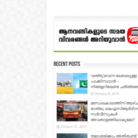
Recent Posts
‘ശത്രു’വെന്ന ലേബലുള്ള
പാക്കിസ്ഥാൻ –
നിങ്ങളറിയേണ്ട ചരിത്രങ്
February 8, 2019
മണ്ഡലകാലത്തിന് ആഴ്ച
മാത്രം; കെഎസ്ആര്‍ടിസ
സര്‍വീസുകള്‍
അവതാളത്തിലാകുമോ?
October 21, 2017
തമാശയ്ക്കും അതിരുണ്ട്;