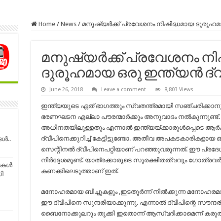
Home
/
News
/
മനുഷ്യര്‍ക്ക് പ്രവേശനം നിഷിദ്ധമായ ദുരൂഹമാ
മനുഷ്യര്‍ക്ക് പ്രവേശനം ന
ദുരൂഹമായ ഒരു ഇന്ത്യൻ ദ്വീ
June 26, 2018
Leave a comment
8,803 Views
ഇന്ത്യയുടെ ഏത് ഭാഗത്തും സ്വതന്ത്രമായി സഞ്ചരിക്ക
ഭരണഘടന എല്ലാ പൗരന്മാര്‍ക്കും അനുവാദം നല്‍കുന്നുണ്ട്.
അധീനതയിലുള്ളതും എന്നാല്‍ ഇന്ത്യയ്ക്കാരുള്‍പ്പെടെ ആര്‍
ദ്വീപിനെക്കുറിച്ച്‌ കേട്ടിട്ടുണ്ടോ. അതീവ അപകടകാരികളായ
ങൾ..
സെന്റിനല്‍ ദ്വീപിനെപറ്റിയാണ് പറഞ്ഞുവരുന്നത്. ഈ പ്രദേ
നിര്‍ദ്ദേശമുണ്ട്. യാത്രക്കാരുടെ സുരക്ഷിതത്വവും ഗോത്രവര്‍
കള്‍
കണക്കിലെടുത്താണ് ഇത്.
ി
മനോഹരമായ ബീച്ചുകളും ,ഇടതൂർന്ന് നിൽക്കുന്ന മനോഹരമാ
ഈ ദ്വീപിനെ സുന്ദരിയാക്കുന്നു. എന്നാൽ ദ്വീപിന്റെ സൗന്
ബൈനോക്കുലറും തൂക്കി ഇതൊന്ന് ആസ്വദിക്കാമെന്ന് കരുത