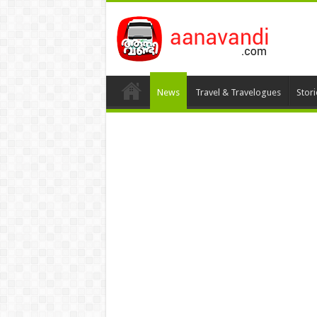
News
Travel & Travelogues
Stor