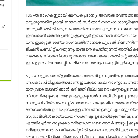
രു
1967ല്‍ ഓംഗകളുമായി ബന്ധപ്പെടാനും അവര്‍ക്ക് വേണ്ട അട
ഒരുക്കുന്നതിനുമായി ഇന്ത്യന്‍ സര്‍ക്കാര്‍ നരവംശ ശാസ്ത്രജ്
ആന’
നേതൃത്വത്തില്‍ ഒരു സംഘത്തിനെ അയച്ചിരുന്നു. സമ്മാനങ്ങള
ഇണക്കാന്‍ ശ്രമിച്ചെങ്കിലും ഇക്കൂട്ടര്‍ ഇണങ്ങാന്‍ തയ്യാറായി
വന്ന ഇക്കൂട്ടര്‍ ദൗത്യ സംഘത്തിന് നേരെ പുറം തിരിഞ്ഞ് നിന്
ടി.എന്‍ പണ്ഡിറ്റ് പറയുന്നു. ഇങ്ങനെ ചെയ്യുന്നത് അതിഥി
വരേണ്ടെന്ന് കാണിക്കാനുമാണെന്നാണ് അദ്ദേഹത്തിന്റെ അഭിപ്
ഇക്കൂട്ടരെ പ്രലോഭിപ്പിക്കില്ലെന്നും അദ്ദേഹം കൂട്ടിച്ചേര്‍ക്കുന്നു
പുറംനാട്ടുകാരോട് ഇത്രയേറെ അകൽച്ച സൂക്ഷിക്കുന്നതുകൊ
അപകടം പിടിച്ച കാര്യമാണ്. ഇവരുടെ ഭാഷ, സംസ്കാരം അങ്
ഇതുവരെ ശേഖരിക്കാന്‍ കഴിഞ്ഞിട്ടില്ല.വളരെ എണ്ണപ്പെട്ട സ
നിവാസികളുടെ ഫോട്ടോ എടുക്കുവാന്‍ സാധിച്ചിട്ടുള്ളൂ. ഇങ്ങനെ 
നിന്നും വിചിത്രവും വസ്ത്രധാരണം പോലുമില്ലാത്തതാണ് 
ജനസാന്ദ്രത ഉൾപ്പെടെയുള്ള വിവരങ്ങളെക്കുറിച്ചും ഒട്ടും വ്യ
സുനാമിയില്‍ കാര്യമായ നാശനഷ്ടം ഉണ്ടായിരുന്നെങ്കിലും, സു
എത്തിച്ചേര്‍ന്ന സുരക്ഷാ ഉദ്യോഗസ്ഥരെ അവര്‍ അടുപ്പിക്കുക
ഉദ്യോഗസ്ഥര്‍ ഹെലികോപ്റ്ററില്‍ ഭക്ഷണ സാമഗ്രികള്‍ വ
ഹെലികോപ്റ്ററിനെതിരെ ഈ ദ്വീപു നിവാസികള്‍ അമ്പ് എയ