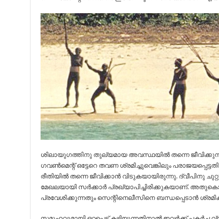
ശിലായുഗത്തിനു തുല്യമായ അവസ്ഥയിൽ തന്നെ ജീവിക്കുന്
ഗവൺമെന്റ് ഒട്ടേറെ തവണ ശ്രമിച്ചുവെങ്കിലും പരാജയപ്പെട
രീതിയിൽ തന്നെ ജീവിക്കാൻ വിടുകയായിരുന്നു. ദ്വീപിനു ചുറ്
മേഖലയായി സർക്കാർ പ്രഖ്യാപിച്ചിരിക്കുകയാണ്. അതുക
പ്രവേശിക്കുന്നതും സെന്റിനെലീസിനെ ബന്ധപ്പെടാൻ ശ്രമിക്
സമൂഹവുമായി ഒറ്റപ്പെട്ട് കഴിയുന്നതിനാല്‍ ഇവര്‍ക്ക് പകര്‍ച്