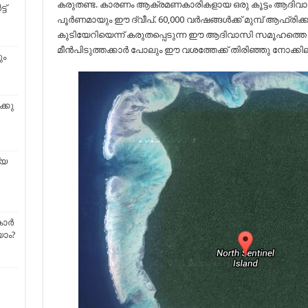
കരുതണ്ട. കാരണം ആക്രമണകാരികളായ ഒരു കൂട്ടം ആദിവാസ
ട്
പൂർണമായും ഈ ദ്വീപ്. 60,000 വർഷങ്ങൾക്ക് മുമ്പ് ആഫ്രിക്കയി
കുടിയേറിയെന്ന് കരുതപ്പെടുന്ന ഈ ആദിവാസി സമൂഹത്തെ ഭയന്
മീൻപിടുത്തക്കാർ പോലും ഈ വശത്തേക്ക് തിരിഞ്ഞു നോക്കി
ും
്കു
്യ
കാർ
ാം?