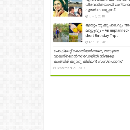
ധീരവനിതയായി മാറിയ ഒ
എയര്‍ഹോസ്റ്റസ്..
July 6, 2018
ഒളമറ്റം തൂക്കുപാലവും ‘
ലഡ്ഡുവും – An unplanned-
short Birthday Trip..
April 11, 2018
ചോ​ക്ലേറ്റ്​ കൊതിയൻമാരെ, അടുത്ത
വാലൻ്റൈൻസ്​ ഡേയിൽ നിങ്ങളെ
കാത്തിരിക്കുന്നു കിടിലൻ സസ്​പെൻസ്
September 20, 2017