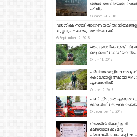
ശ്രദ്ധേയമായൊരു ഷോര്‍ട്
ഫിലിം
March 24, 2018
വധശിക്ഷ സൗദി അറേബ്യയിൽ; നിയമങ്ങള
കുറ്റവും ശിക്ഷയും അറിയാമോ?
September 10, 2018
തൊള്ളായിരം കണ്ടിയിലേക
ഒരു ഓഫ് റോഡ് യാത്ര..
July 11, 2018
പർവ്വതങ്ങളിലെ അദൃശ
കൊലയാളി അഥവാ AMS;
എന്താണിത്?
June 12, 2018
പണി കിട്ടാതെ എങ്ങനെ 
മോഡിഫിക്കേഷൻ ചെയ്യ
December 12, 2017
ട്രെയിന്‍ ടിക്കറ്റ്​ ഇനി
മലയാളമടക്കം മറ്റു
പ്രാദേശിക ഭാഷകളിലും..