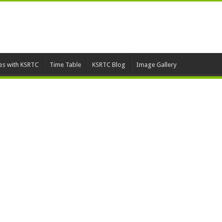
ies with KSRTC
Time Table
KSRTC Blog
Image Gallery