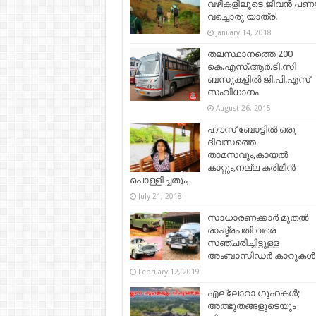
വഴികളിലൂടെ ജീവൻ പണ
വച്ചൊരു യാത്ര!
January 14, 2018
തലസ്ഥാനത്തെ 200
കെ.എസ്.ആര്‍.ടി.സി
ബസുകളില്‍ ജി.പി.എസ്
സംവിധാനം
August 26, 2015
ഹൗസ് ബോട്ടിൽ ഒരു
ദിവസത്തെ
താമസവും,കായൽ
കാറ്റും,നല്ല കരിമീൻ
പൊള്ളിച്ചതും,
July 21, 2018
സാധാരണക്കാര്‍ മുതല്‍
രാഷ്ട്രപതി വരെ
സഞ്ചരിച്ചിട്ടുള്ള
അംബാസിഡർ കാറുകൾ.
February 12, 2019
എല്ലോറാ ഗുഹകൾ;
അത്ഭുതങ്ങളുടെയും