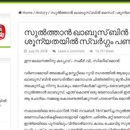
Home
/
History
/
സുൽത്താൻ ഖാബൂസ് ബിൻ സൈദ് : ശൂന്യത
സുൽത്താൻ ഖാബൂസ് ബിൻ 
ശൂന്യതയിൽ സ്വർഗ്ഗം പണ
July 30, 2018
Leave a comment
15,737 Views
ഈ ലേഖനത്തിനു കടപ്പാട് – സമീർ .വി., സിദ്ധീഖ് ഒമാൻ.
വർണാഭമായി അലങ്കരിച്ച മസ്കറ്റിലെ റൂവി നഗരത്തിൽ ആയ
ഖാബൂസ് ബിൻ സൈദിൻ്റെ മനോഹര ചിത്രത്തിനു മുൻപിൽ
തലകുനിച്ചു നിന്നു പോകും. ഒമാനികൾക്ക് എന്നും ദൈവ
സുൽത്താൻ ഖാബൂസ്. എന്ത് കൊണ്ട് ഒരു ഭരണാധികാരി ഇത്
ആ ചോദ്യം നമ്മളെ കൊണ്ടെത്തിക്കുന്നത് പൗരാണിക ഒമാൻ്റ
യിൽ
’
സലാലയിലെ ദോഫാറില്‍ 1940 നവംബര്‍ 18ന് ജനിച്ച സുല്‍ത്
ഭരണാധികാരികളിലൊരാളായി വളര്‍ന്ന ചരിത്രം മറ്റ് ഭരണാധ
ഇന്ത്യയിലെ പൂനയിലും വിദ്യാഭ്യാസ കാലം ചെലവിട്ട സുല്‍ത്
വഹിച്ച പങ്ക് ചെറുതല്ല. പൂനയില്‍ ഖാബൂസെന്ന വിദ്യാര്‍ത്ഥിയുട