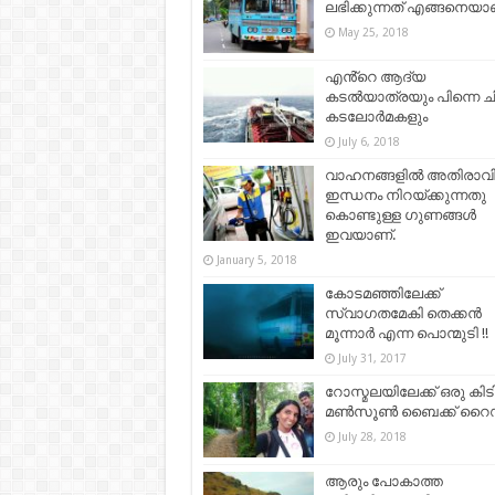
ലഭിക്കുന്നത് എങ്ങനെയാ
May 25, 2018
എൻ്റെ ആദ്യ
കടൽയാത്രയും പിന്നെ ച
കടലോർമകളും
July 6, 2018
വാഹനങ്ങളില്‍ അതിരാവ
ഇന്ധനം നിറയ്ക്കുന്നതു
കൊണ്ടുള്ള ഗുണങ്ങള്‍
ഇവയാണ്.
January 5, 2018
കോടമഞ്ഞിലേക്ക്
സ്വാഗതമേകി തെക്കൻ
മൂന്നാർ എന്ന പൊന്മുടി !!
July 31, 2017
റോസ്മലയിലേക്ക് ഒരു കി
മൺസൂൺ ബൈക്ക് റൈഡ്
July 28, 2018
ആരും പോകാത്ത