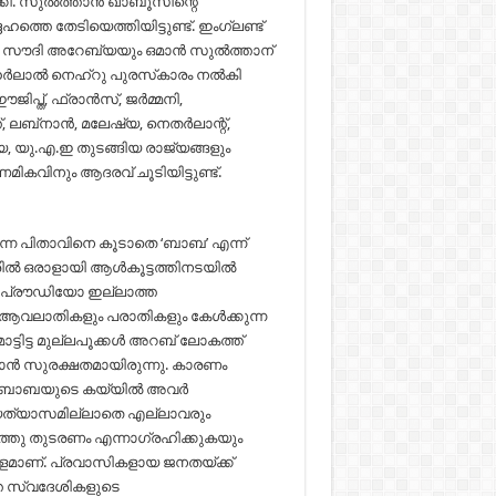
ി. സുല്‍ത്താന്‍ ഖാബൂസിന്റെ
ത്തെ തേടിയെത്തിയിട്ടുണ്ട്. ഇംഗ്ലണ്ട്
. സൗദി അറേബ്യയും ഒമാന്‍ സുല്‍ത്താന്
ര്‍ലാല്‍ നെഹ്‌റു പുരസ്‌കാരം നല്‍കി
ത്, ഫ്രാന്‍സ്, ജര്‍മ്മനി,
, ലബ്‌നാന്‍, മലേഷ്യ, നെതര്‍ലാന്റ്,
ഷ്യ, യു.എ.ഇ തുടങ്ങിയ രാജ്യങ്ങളും
ികവിനും ആദരവ് ചൂടിയിട്ടുണ്ട്.
 തന്ന പിതാവിനെ കൂടാതെ ‘ബാബ’ എന്ന്
രിൽ ഒരാളായി ആൾകൂട്ടത്തിനടയിൽ
യ പ്രൗഡിയോ ഇല്ലാത്ത
െ ആവലാതികളും പരാതികളും കേൾക്കുന്ന
്ടിട്ട മുല്ലപൂക്കൾ അറബ് ലോകത്ത്
 ഒമാൻ സുരക്ഷതമായിരുന്നു. കാരണം
രുടെ ബാബയുടെ കയ്യിൽ അവർ
്യത്യാസമില്ലാതെ എല്ലാവരും
്തു തുടരണം എന്നാഗ്രഹിക്കുകയും
ളമാണ്. പ്രവാസികളായ ജനതയ്ക്ക്
തെ സ്വദേശികളുടെ