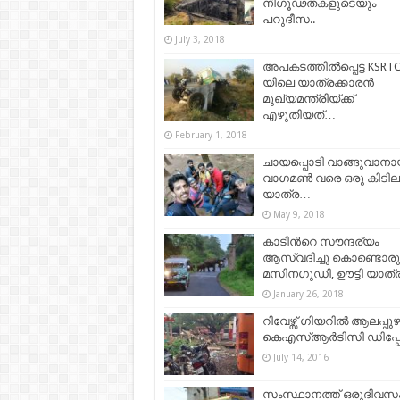
നിഗൂഢതകളുടെയും
പറുദീസ..
July 3, 2018
അപകടത്തില്‍പ്പെട്ട KSRT
യിലെ യാത്രക്കാരന്‍
മുഖ്യമന്ത്രിയ്ക്ക്
എഴുതിയത്…
February 1, 2018
ചായപ്പൊടി വാങ്ങുവാനാ
വാഗമണ്‍ വരെ ഒരു കിടിലന
യാത്ര…
May 9, 2018
കാടിന്‍റെ സൗന്ദര്യം
ആസ്വദിച്ചു കൊണ്ടൊരു
മസിനഗുഡി, ഊട്ടി യാത്ര
January 26, 2018
റിവേഴ്സ് ഗിയറില്‍ ആലപ്പുഴ
കെഎസ്ആര്‍ടിസി ഡിപ്പ
July 14, 2016
സംസ്ഥാനത്ത് ഒരുദിവസ