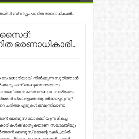
യിൽ സ്വർഗ്ഗം പണിത ഭരണാധികാരി..
സൈദ് :
ിത ഭരണാധികാരി..
ുധ വേഷധാരിയായി നിൽക്കുന്ന സുൽത്താൻ
 ആരും ഒന്ന് ബഹുമാനത്തോടെ
തുല്യനാണ് അവിടത്തെ ഭരണാധികാരിയായ
രമേൽ പ്രജകളാൽ ആദരിക്കപ്പെടുന്നു?
െ ചരിത്ര ഏടുകൾക്ക് മുന്നിലാണ്.
താന്‍ ഖാബൂസ് ലോകമറിയുന്ന മികച്ച
ികാരികള്‍ക്ക് മാതൃകയാണ്. സലാലയിലും
താന്‍ ഖാബൂസ് ഒമാന്റെ വളര്‍ച്ചയില്‍
െ പ്രിയപ്പെട്ട ഗുരു അന്തരിച്ച, മുന്‍