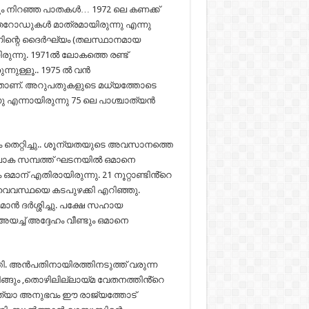
യും നിറഞ്ഞ പാതകൾ… 1972 ലെ കണക്ക്
െയ്തറോഡുകൾ മാത്രമായിരുന്നു എന്നു
നിന്റെ ദൈർഘ്യം (തലസ്ഥാനമായ
യിരുന്നു. 1971ൽ ലോകത്തെ രണ്ട്
്നുള്ളൂ.. 1975 ൽ വൻ
യതാണ്. അറുപതുകളുടെ മധ്യത്തോടെ
ു എന്നായിരുന്നു 75 ലെ പാശ്ചാത്യൻ
തെറ്റിച്ചു.. ശൂന്യതയുടെ അവസാനത്തെ
… ലോക സമ്പത്ത് ഘടനയിൽ ഒമാനെ
മാന് എതിരായിരുന്നു. 21 നൂറ്റാണ്ടിൻ്റെ
് വെവസ്ഥയെ കടപുഴക്കി എറിഞ്ഞു.
മാൻ ദർശ്ശിച്ചു. പക്ഷേ സഹായ
യച്ച് അദ്ദേഹം വീണ്ടും ഒമാനെ
ി. അൻപതിനായിരത്തിനടുത്ത് വരുന്ന
ങ്ങും ,തൊഴിലില്ലായ്മ വേതനത്തിൻ്റെ
്ത്യാ അനുഭവം ഈ രാജ്യത്തോട്