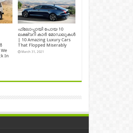
ഫ്ലോപ്പായി പോയ 10
ലക്ഷ്വറി കാർ മോഡലുകൾ
| 10 Amazing Luxury Cars
ർ
That Flopped Miserably
 We
March 31, 2021
k In