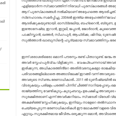
സുല്‍ത്താന്‍ ഖാബൂസിന് ഏറെ സ്‌നേഹം ജനിക്കാന്‍ ഇടയാക്ക
ശരി
എളിമയാര്‍ന്ന സ്വഭാവത്തിന് നിരവധി പുരസ്‌കാരങ്ങള്‍ അദ്ദേഹ
ആറ് പുരസ്‌കാരങ്ങള്‍ നല്‍കിയാണ് അദ്ദേഹത്തെ ആദരിച്ചത്
സ്‌നേഹാദരം സമര്‍പ്പിച്ചു. 2004ല്‍ ഇന്ത്യ അദ്ദേഹത്തിന് ജവഹ
ോലി
ആദരിക്കുകയുണ്ടായി. ഓസ്‌ട്രേലിയ, ബഹ്‌റൈന്‍, ബ്രൂണ, ഈജിപ്
ഇന്തോനേഷ്യ, ഇറാന്‍, ഇറ്റലി, ജപ്പാന്‍, ജോര്‍ദാന്‍, കുവൈത്ത്
പാക്കിസ്താന്‍, ഖത്തര്‍, സിംഗപൂര്‍, ആഫ്രിക്ക, ഷിറിയ, ടുനേ
സുല്‍ത്താന്‍ ഖാബൂസിന്റെ ഹൃദ്യമായ സ്വഭാവത്തിനും ഭരണമ
്
ഇന്ന് ശരാശരിഒരോ ഒമാനി പൗരനും രണ്ട് പിതാവുണ്ട്. ജന്മം
അവർ സ്നേഹപൂർവ്വം വിളിക്കുന്ന… വേഷപ്രചന്നനായ് അവ
ഇരിക്കുന്ന, അധികാരത്തിൻ്റെ അതിർവരമ്പുകളോ രാജകീ
പരിവാരങ്ങളില്ലാതെ അങ്ങാടിലേക്ക് ഇറങ്ങി വന്ന് അവരുട
അവരുടെ സ്വന്തം ഭരണാധികാരി.. 2011 ൽ ടുണീഷ്യയിൽ മൊട
വിടരുകയും പരിമളം പരത്തി പിന്നിട് ചീഞ്ഞ് നാറിയപ്പോഴും
രാജ്യത്തിനു വേണ്ടികൂടും കുടുംബവും ഉപേക്ഷിച്ച അവ
സുരക്ഷിതരാണ് എന്ന് അവർക്കറിയാം. സ്വദേശി വിദേശി വ
അകമഴിഞ്ഞ് സ്നേഹിക്കുകയും, ഇനിയും നാളേറെ തൽസ്ഥാനത
ചെയ്യപ്പെടുന്ന ഭരണാധികാരികൾ ഈ ലോകത്ത് വളരെ വിര
ഏറ്റവും സുരക്ഷിതമായ ജീവിതം ഒരുക്കുന്ന ഒമാൻ, അവിടത്