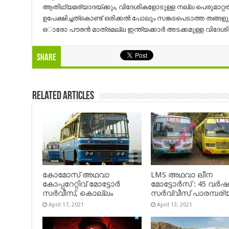
ആതിഥ്യമര്യാദയ്ക്കും, വിദേശികളോടുള്ള നല്ല പെരുമാറ്റത
ഉപേക്ഷിച്ചത്കൊണ്ട് ഒരിക്കൽ പോലും സങ്കടപെടാത്ത തങ്ങള
ഒാരോ പൗരൻ മാത്രമല്ല ഇന്ത്യക്കാർ അടക്കമുള്ള വിദേശി
Share
Related Articles
കോമോസ് അഥവാ
LMS അഥവാ ലീന
കോപ്പറേറ്റിവ് മോട്ടോര്‍
മോട്ടോർസ് : 45 വർ
സര്‍വീസ്, കൊല്ലം
സർവ്വീസ് പാരമ്പര്
April 17, 2021
April 13, 2021