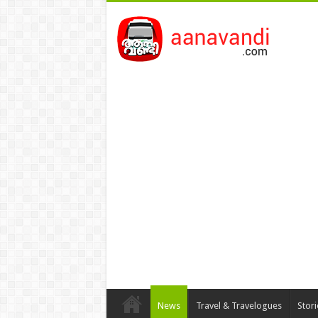
News
Travel & Travelogues
Stor