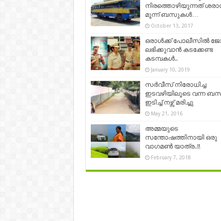
നിരത്തൊഴിയുന്നത് ശരാ
മൂന്ന് ബസുകള്‍…
October 13, 2017
ഒരാൾക്ക് പോലീസിൽ ജ
ലഭിക്കുവാൻ കടക്കേണ്ട
കടമ്പകൾ..
January 10, 2019
സർവീസ് നിരോധിച്ച
ഇടവഴിയിലൂടെ വന്ന ബസ
ഇടിച്ച് നഴ്സ് മരിച്ചു
May 21, 2016
അമ്മയുടെ
സന്തോഷത്തിനായി ഒരു
വാഗമണ്‍ യാത്ര..!!
February 7, 2018