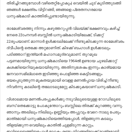
തിരിച്ചിറങ്ങുമ്പോള്‍ വഴിതെറ്റിപ്പോകും) വെയിൽ ചൂട് കൂടിത്തുടങ്ങി
ഞങ്ങൾ ക്ഷേത്രം വിട്ടിറങ്ങി, ഞങ്ങളെ പ്രേതനഗരമായ
ധനുഷ്‌കോടി കാത്തിരിപ്പുണ്ടായിരുന്നു.
രാമേശ്വരത്തു നിന്നും കഴുത്തറുപ്പന്‍ വിലയ്ക്ക് ഭക്ഷണവും കഴിച്ച്
നേരെ 23ാംനമ്പര്‍ ബസ്സില്‍ ധനുഷ്‌കോടിയിലേക്ക്, ടിക്കറ്റ്
22രൂപയാണ്. മാന്നാര്‍ ഉള്‍ക്കടലിലേക്ക് നീണ്ടുകിടക്കുന്ന രാമേശ്വരം
ദ്വീപിന്റെ തെക്കേ അറ്റമാണിത്. കിഴക്ക് ബംഗാള്‍ ഉള്‍ക്കടലും
പടിഞ്ഞാറ് ഇന്ത്യന്‍ മഹാസമുദ്രവുമാണ്. തുറമുഖ
പട്ടണമായിരുന്നു ധനുഷ്‌കോടിയെ 1964ല്‍ ഉണ്ടായ ചുഴലിക്കാറ്റ്
കശക്കിയെറിയുകയായിരുന്നു. അതിനുശേഷം ഇന്നും കാര്യമായ
ജനവാസമില്ലാതെ ഇടിഞ്ഞു പൊളിഞ്ഞ കെട്ടിടങ്ങളും
ഭയപ്പെടുത്തുന്ന മൂകതയുമായി വെള്ള മണല്‍പ്പായ വിരിച്ച് നീണ്ടു
നിവര്‍ന്നു കടലിന്റെ തലോടലുമേറ്റു കിടക്കുകയാണ് ധനുഷ്‌കോടി.
വിശാലമായ മണല്‍പരപ്പുകള്‍ക്കു നടൂവിലൂടെയുള്ള റോഡിലൂടെ
ബസ് തെക്കോട്ടു പോകുന്തോറും ബസ്സിലെ തിരക്ക് കുറഞ്ഞു വന്നു.
ഞാനും അഖിലും നിഖിലും ഉണ്ണിയും അപ്പുവും വേറെ നാലു പേരും
മാത്രമായി ധനുഷ്‌കോടിയെത്തിയപ്പോള്‍. തിളങ്ങുന്ന കടലും
തിളയ്ക്കുന്ന വെയിലും കാതില്‍ ചൂളമിടുന്ന കാറ്റും.
ഇവിടെയെത്തിയപ്പോള്‍ ലോകം രണ്ടു നിറങ്ങളിലേക്ക് മാത്രമായി