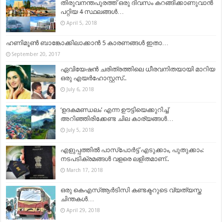
തിരുവനന്തപുരത്ത് ഒരു ദിവസം കറങ്ങിക്കാണുവാന്‍
പറ്റിയ 4 സ്ഥലങ്ങള്‍…
April 5, 2018
ഹണിമൂണ്‍ ബാങ്കോക്കിലാക്കാന്‍ 5 കാരണങ്ങള്‍ ഇതാ…
September 20, 2017
ഏവിയേഷന്‍ ചരിത്രത്തിലെ ധീരവനിതയായി മാറിയ
ഒരു എയര്‍ഹോസ്റ്റസ്..
July 6, 2018
‘ഉദകമണ്ഡലം’ എന്ന ഊട്ടിയെക്കുറിച്ച്
അറിഞ്ഞിരിക്കേണ്ട ചില കാര്യങ്ങൾ…
July 5, 2018
എളുപ്പത്തിൽ പാസ്പോർട്ട്‌ എടുക്കാം, പുതുക്കാം:
നടപടിക്രമങ്ങൾ വളരെ ലളിതമാണ്‌..
March 17, 2018
ഒരു കെഎസ്ആര്‍ടിസി കണ്ടക്ടറുടെ വ്യത്യസ്ത
ചിന്തകള്‍…
April 29, 2018