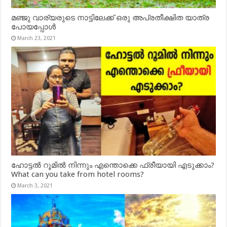
മഞ്ജു വാര്യരുടെ നാട്ടിലേക്ക് ഒരു അപ്രതീക്ഷിത യാത്ര
പോയപ്പോൾ
March 23, 2021
ഹോട്ടൽ റൂമിൽ നിന്നും എന്തൊക്കെ ഫ്രീയായി എടുക്കാം?
What can you take from hotel rooms?
March 3, 2021