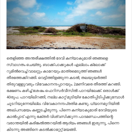
തെളിഞ്ഞ അന്തരീക്ഷത്തില്‍ ദേവി കന്യാകുമാരി ഞങ്ങളെ
സ്വാഗതം ചെയ്തു. ബാക്ക്പാക്കുകള്‍ എല്ലാം ക്ലോക്ക്
റൂമില്‍വെച്ച് വാലറ്റും കാമറയും മാത്രമെടുത്ത് ഞങ്ങള്‍
തീരത്തേക്കിറങ്ങി. വെട്ടിത്തിളങ്ങുന്ന കടല്‍, തലയുയര്‍ത്തി
തിരുവള്ളുവരും വിവേകാനന്ദപ്പാറയും. 2മണിവരെ തീരത്ത് കറങ്ങി.
ഭക്ഷണം കഴിച്ച് ശേഷം ഫെറിസര്‍വീസില്‍ പാറയിലേക്ക്. ഒരാള്‍ക്ക്
40രൂപ. പാറയിലിറങ്ങി, നല്ല കാറ്റ് മുടിയിഴ കോതിപ്പിടിപ്പിക്കുമ്പോള്‍
ചൂടറിയുന്നേയില്ല. വിവേകാനന്ദപ്രതിമ കണ്ടു. ധ്യാനമുറിയില്‍
അല്പസമയം കണ്ണടച്ചിരുന്നു. പിന്നെ കന്യാകുമാരി ദേവിയുടെ
കാല്‍പ്പാട് എന്നു ഭക്തര്‍ വിശ്വസിക്കുന്ന പാദമണ്ഡപത്തിന്റെ
വരാന്തയില്‍ കരിങ്കല്‍ത്തറയില്‍ ആദ്യം ഞങ്ങള്‍ ഇരുന്നു, പിന്നെ
കിടന്നു അങ്ങിനെ കടല്‍ക്കാറ്റേറ്റ് മയങ്ങി.