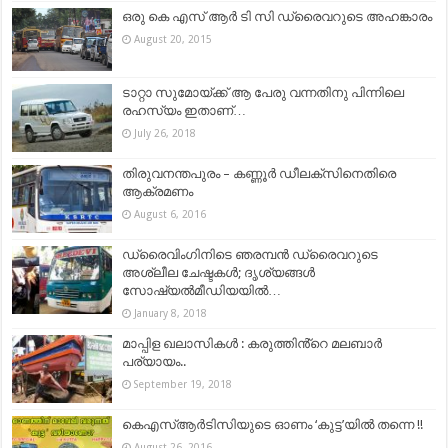
ഒരു കെ എസ് ആര്‍ ടി സി ഡ്രൈവറുടെ അഹങ്കാരം
August 20, 2015
ടാറ്റാ സുമോയ്ക്ക് ആ പേരു വന്നതിനു പിന്നിലെ
രഹസ്യം ഇതാണ്…
July 26, 2018
തിരുവനന്തപുരം – കണ്ണൂര്‍ ഡീലക്സിനെതിരെ
ആക്രമണം
August 6, 2016
ഡ്രൈവിംഗിനിടെ ഞരമ്പന്‍ ഡ്രൈവറുടെ
അശ്ലീല ചേഷ്ടകള്‍; ദൃശ്യങ്ങള്‍
സോഷ്യല്‍മീഡിയയില്‍…
January 8, 2018
മാപ്പിള ഖലാസികൾ : കരുത്തിൻ്റെ മലബാർ
പര്യായം..
September 19, 2018
കെഎസ്ആര്‍ടിസിയുടെ ഓണം ‘കുട്ട’യിൽ തന്നെ !!
August 26, 2016