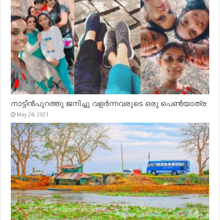
നാട്ടിൻപുറത്തു ജനിച്ചു വളർന്നവരുടെ ഒരു പെൺയാത്ര
May 28, 2021