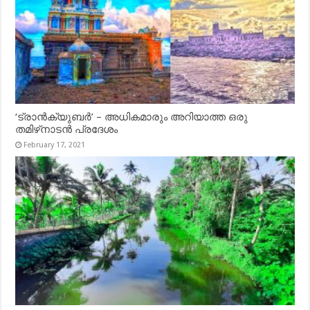
‘ട്രാൻക്യുബർ’ – അധികമാരും അറിയാത്ത ഒരു
തമിഴ്‌നാടൻ പ്രദേശം
February 17, 2021