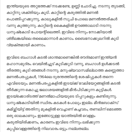
ഇന്ത്യയുടെ അറ്റത്തേക്ക് നടക്കണ്ടേ, ഉണ്ണി ചോദിച്ചു. നടന്നു തുടങ്ങി,
കാറ്റിനു ശക്തിയും കൂടി. കാറ്റിന്റെ കരുത്തില്‍ മണല്‍
പൊങ്ങിപ്പറക്കുന്നു, കാലുകളില്‍ സൂചി പോലെ മണല്‍ത്തരികൾ
വന്നു കുത്തുന്നു. കാറ്റിന്റെ കൈകളില്‍ ഊഞ്ഞാലാടി നടന്നു
ധനുഷ്‌കോടി പോയന്റിലെത്തി. ഇവിടെ നിന്നും നോക്കിയാല്‍
ശ്രീലങ്കയിലെ തലൈമാന്നാര്‍ കാണാം. ബൈനോക്കുലറില്‍ കൂടി
വ്യക്തമായി കാണാം.
ഇവിടെ ബംഗാള്‍ കടല്‍ ശാന്തമാണെങ്കില്‍ രൗദ്രമാണ് ഇന്ത്യന്‍
മഹാസമുദ്രം. വെയില്‍ച്ചൂട് കൂടിക്കൂടി വന്നു, ബംഗാള്‍ ഉള്‍ക്കടല്‍
തീരത്തു കൂടി ഞങ്ങള്‍ നടന്നു. മനുഷ്യവാസമില്ലാത്ത കണ്ണെത്താ
മണല്‍പരപ്പുകള്‍, 1964ലെ ദുരന്തത്തിന്റെ ശേഷിപ്പുകള്‍ തന്നെ
എവിടെയും. മണല്‍പരപ്പുകളില്‍ ഇടയ്ക്ക് വേലിയേറ്റങ്ങളില്‍ കടല്‍
തീര്‍ക്കുന്ന കൊച്ചു ജലാശയങ്ങളില്‍ മീന്‍പിടിക്കുന്ന കുട്ടികള്‍.
ഇടയ്‌ക്കൊരിടത്ത് മണല്‍മാഫിയയുടെ ടിപ്പറുകളും കണ്ടിരുന്നു.
ധനുഷ്‌കോടിയില്‍ സ്ഥിരം കടകള്‍ പോലും ഇല്ല. മീന്‍ബോക്‌സ്
കമിഴ്ത്തിയിട്ട് അതിനു മുകളില്‍ വെച്ചാണ് കച്ചവടം, തണലിന് മെടഞ്ഞ
ഒരു ഓലകാണും. ഇങ്ങോട്ടുള്ള യാത്രയില്‍ വെള്ളം
കരുതിയിരിക്കണം, കാരണം ഇവിടെ നിന്നും ലഭിക്കുന്ന
കുപ്പിവെള്ളത്തിന്റെ നിലവാരം ഒട്ടും നല്ലതല്ല.