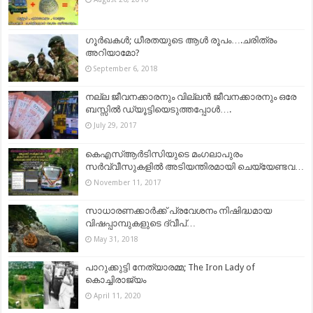
ഗൂര്‍ഖകൾ; ധീരതയുടെ ആള്‍ രൂപം….ചരിത്രം
അറിയാമോ?
September 6, 2018
നല്ല ജീവനക്കാരനും വില്ലന്‍ ജീവനക്കാരനും ഒരേ
ബസ്സില്‍ ഡ്യൂട്ടിയെടുത്തപ്പോള്‍….
July 29, 2017
കെഎസ്ആര്‍ടിസിയുടെ മംഗലാപുരം
സര്‍വ്വീസുകളില്‍ അടിയന്തിരമായി ചെയ്യേണ്ടവ…
November 11, 2017
സാധാരണക്കാർക്ക് പ്രവേശനം നിഷിദ്ധമായ
വിഷപ്പാമ്പുകളുടെ ദ്വീപ്…
May 31, 2018
പാറുക്കുട്ടി നേത്യാരമ്മ; The Iron Lady of
കൊച്ചിരാജ്യം
April 11, 2020