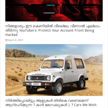
നിങ്ങളാരും ഈ കെണിയിൽ വീഴല്ലേ, വീണാൽ എല്ലാം
തീർന്നു YouTubers: Protect Your Account From Being
Hacked
April 4, 2021
നിർത്തിപ്പോയിട്ടും ആളുകൾ തിരികെ വരണമെന്ന്
ആഗ്രഹിക്കുന്ന 7 കാർ മോഡലുകൾ | 7 Cars We Wish