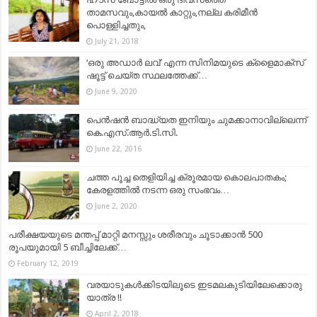
താമസവും,കായൽ കാറ്റും,നല്ല കരിമീൻ
പൊള്ളിച്ചതും,
July 21, 2018
‘ഒരു അഡാർ ലവ്’ എന്ന സിനിമയുടെ ക്ളൈമാക്സ്
ഷൂട്ട് ചെയ്ത സ്ഥലത്തേക്ക്…
June 9, 2020
പെൻഷൻ ബാദ്ധ്യത ഇനിയും ചുമക്കാനാവില്ലെന്ന്
കെ.എസ്.ആർ.ടി.സി.
June 22, 2016
ചത്ത പൂച്ച തെളിയിച്ച ക്രൂരമായ കൊലപാതകം;
കേരളത്തിൽ നടന്ന ഒരു സംഭവം…
June 2, 2020
പരീക്ഷയയുടെ മന്തപ്പ് മാറ്റി മനസ്സും ശരീരവും ചൂടാക്കാൻ 500
രൂപയുമായി 5 ബീച്ചിലേക്ക്…
February 12, 2019
വരയാടുകൾക്കിടയിലൂടെ ഇടമലകുടിയിലേക്കൊരു
യാത്ര !!
April 2, 2018