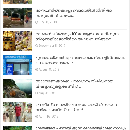
ആനവണ്ടിയ്ക്കൊപ്പം വെള്ളത്തില്‍ നീന്തി ആ
രണ്ടുപേര്‍; വീഡിയോ..
July 18, 2018
സെക്കൻഡ് തോറും 100 ഡോളര്‍ സമ്പാദിക്കുന്ന
ബ്രൂണയ് രാജാവിൻ്റെ ആഡംബരമിങ്ങനെ..
September 8, 2017
എന്താവശ്യത്തിനും അക്ഷയ കേന്ദ്രങ്ങളിൽത്തന്നെ
പോകണമെന്നുണ്ടോ?
August 8, 2018
സാധാരണക്കാർക്ക് പ്രവേശനം നിഷിദ്ധമായ
വിഷപ്പാമ്പുകളുടെ ദ്വീപ്…
May 31, 2018
പോലീസ് സേനയിലെ മാലാഖയായി റീനയെന്ന
വനിതാപോലീസ് ഓഫീസര്‍..
April 16, 2018
മേഘങ്ങളെ പ്രണയിക്കുന്ന മേഘമലയിലേക്ക് സ്വപ്നം