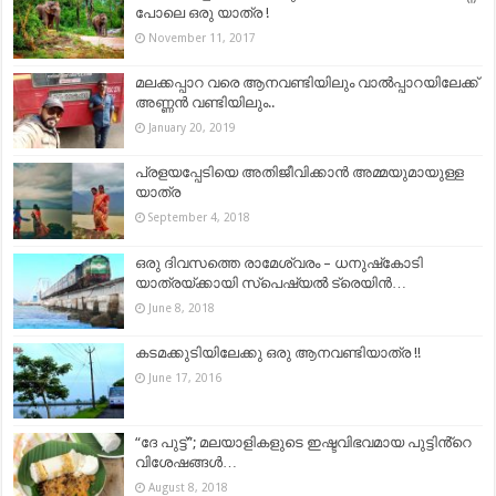
പോലെ ഒരു യാത്ര !
November 11, 2017
മലക്കപ്പാറ വരെ ആനവണ്ടിയിലും വാൽപ്പാറയിലേക്ക്
അണ്ണൻ വണ്ടിയിലും..
January 20, 2019
പ്രളയപ്പേടിയെ അതിജീവിക്കാൻ അമ്മയുമായുള്ള
യാത്ര
September 4, 2018
ഒരു ദിവസത്തെ രാമേശ്വരം – ധനുഷ്‌കോടി
യാത്രയ്ക്കായി സ്പെഷ്യൽ ട്രെയിൻ…
June 8, 2018
കടമക്കുടിയിലേക്കു ഒരു ആനവണ്ടിയാത്ര !!
June 17, 2016
“ദേ പുട്ട്”; മലയാളികളുടെ ഇഷ്ടവിഭവമായ പുട്ടിൻ്റെ
വിശേഷങ്ങൾ…
August 8, 2018