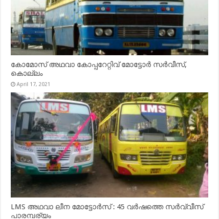
കോമോസ് അഥവാ കോപ്പറേറ്റിവ് മോട്ടോര്‍ സര്‍വീസ്,
കൊല്ലം
April 17, 2021
LMS അഥവാ ലീന മോട്ടോർസ് : 45 വർഷത്തെ സർവ്വീസ്
പാരമ്പര്യം