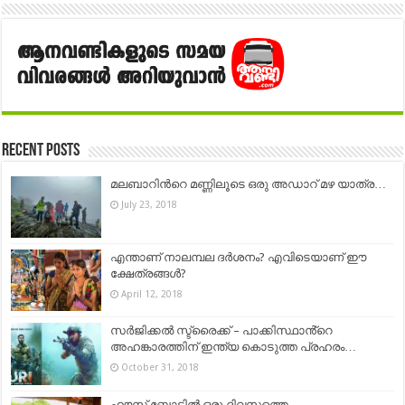
Recent Posts
മലബാറിന്‍റെ മണ്ണിലൂടെ ഒരു അഡാറ് മഴ യാത്ര…
July 23, 2018
എന്താണ് നാലമ്പല ദര്‍ശനം? എവിടെയാണ് ഈ
ക്ഷേത്രങ്ങള്‍?
April 12, 2018
സർജിക്കൽ സ്ട്രൈക്ക് – പാക്കിസ്ഥാൻ്റെ
അഹങ്കാരത്തിന് ഇന്ത്യ കൊടുത്ത പ്രഹരം…
October 31, 2018
ഹൗസ് ബോട്ടിൽ ഒരു ദിവസത്തെ