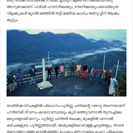
ഒരു ദീപക്കാഴ്ച ലഭിക്കാറില്ല. ഇതും വളരെ രസകരമായ ഒരു
അനുഭവമാണ്. പവ്വർ ഹൗസിലേയും, ടൗണിലേയും വൈദ്യുത
വിളക്കുകൾ മൂടൽ മഞ്ഞിൽ തട്ടി മങ്ങിയ കാഴ്ച തണുപ്പിന് ആക്കം
കൂട്ടും.
രാത്രിക്കാഴ്ചകളിൽ പ്രധാനം പൂർണ്ണ ചന്ദ്രന്റെ വരവു തന്നെയാണ്.
പൗർണമി ദിവസം കാലാവസ്ഥയും കൂടി ഒത്തുവന്നാൽ തുമ്പച്ചിമല
മറ്റൊരളായി മാറും. പൂർണ്ണ ചന്ദ്രൻ തലക്കു മുകളിൽ വന്നാൽ
കഴ്ചകളുടെ പൂർണ്ണതയായി, മലമുകളിലെ വെള്ളച്ചാട്ടങ്ങളും, താഴെ
തണുത്തുറഞ്ഞ മൂടൽ മഞ്ഞു പോലും ഈ സമയം ചെറു പ്രകാശം