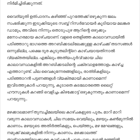
നിർമിച്ചിരിക്കുന്നത്.
വൈദ്യുതി ഉത്പാദനം കഴിഞ്ഞ് പുറത്തേക്ക് ഒഴുകുന്ന ജലം
സംഭരിക്കുന്ന ഇടുക്കിയുടെ സബ്ബ് റിസർവോയർ കൂടിയായ മലങ്കര
ഡാമും, അവിടെ നിന്നും തൊടുപുഴ ആറിന്റെ ഒഴുക്കും
മനോഹരമായ കാഴ്ചയാണ്. വളരെ തെളിഞ്ഞ കാലാവസ്ഥയിൽ
പടിഞ്ഞാറു ഭാഗത്തെ അറബിക്കടലിലേക്കുള്ള കാഴ്ചക്ക് തടസങ്ങൾ
ഒന്നുമില്ല, പക്ഷെ ദൂര കൂടുതലിന്റ്റെ കാഴ്ചയായതിനാൽ
വ്യക്തതയില്ല. എങ്കിലും അത്യപൂർവ്വമായ ചില
കാലാവസ്ഥകളിൽ അറബിക്കടലിന്റെ ചക്രവാളത്തോളം കാഴ്ച്ച
എത്താറുണ്ട്. ചില വൈകുന്നേരങ്ങളിലും, രാത്രികളിലും
പടിഞ്ഞാറൻ പട്ടണങ്ങളൾ വ്യക്തമായി കാണാമെന്ന്
ഇവിടത്തുകാർ പറയുന്നു, കൂടാതെ കടലോരത്തെ ലൈറ്റ്
ഹൗസുകൾ കറങ്ങി വെളിച്ചം കിഴക്കോട്ട് ഒഴുകുന്നതും കാണാമെന്ന്
പറയുന്നു..
മഴക്കാലമാണ് തുമ്പച്ചിമലയിലെ കാഴ്ചകളുടെ പൂരം. മാറി മാറി
വരുന്ന കാലാവസ്ഥകൾ, ചില സമയം വെയിലും, മഴയും കൺമുന്നിൽ
കാണാം. മഴയുടെ അതിർത്തികളും, പെയ്ത്തും, മഴ മേഘങ്ങളും,
നമുക്ക് മലമുകളിൽ നിന്നും കാണാം. മഴക്കാലത്ത്
താഴ്വാരത്തിലേക്കുള്ള കാഴ്ചകൾ പലപ്പോഴും മൂടൽ മഞ്ഞിൽ