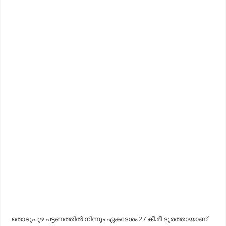
തൊടുപുഴ പട്ടണത്തിൽ നിന്നും ഏകദേശം 27 കീ.മീ ദൂരത്തായാണ്