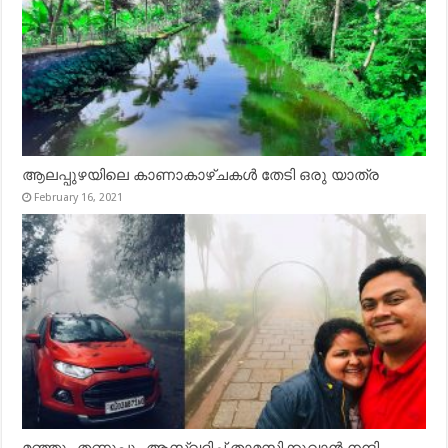
ആലപ്പുഴയിലെ കാണാകാഴ്ചകൾ തേടി ഒരു യാത്ര
February 16, 2021
മഞ്ഞും തണുപ്പും ആസ്വദിച്ച് താമസിക്കുവാൻ നന്ദി