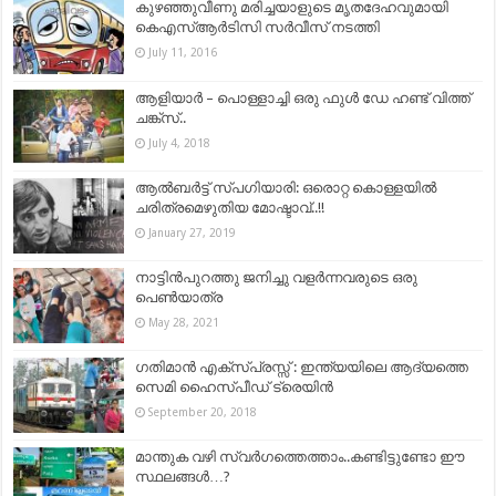
കുഴഞ്ഞുവീണു മരിച്ചയാളുടെ മൃതദേഹവുമായി
കെഎസ്ആർടിസി സർവീസ് നടത്തി
July 11, 2016
ആളിയാർ – പൊള്ളാച്ചി ഒരു ഫുൾ ഡേ ഹണ്ട് വിത്ത്
ചങ്ക്‌സ്..
July 4, 2018
ആല്‍ബര്‍ട്ട് സ്പഗിയാരി: ഒരൊറ്റ കൊള്ളയിൽ
ചരിത്രമെഴുതിയ മോഷ്ടാവ്..!!
January 27, 2019
നാട്ടിൻപുറത്തു ജനിച്ചു വളർന്നവരുടെ ഒരു
പെൺയാത്ര
May 28, 2021
ഗതിമാൻ എക്സ്പ്രസ്സ് : ഇന്ത്യയിലെ ആദ്യത്തെ
സെമി ഹൈസ്പീഡ് ട്രെയിൻ
September 20, 2018
മാന്തുക വഴി സ്വര്‍ഗത്തെത്താം..കണ്ടിട്ടുണ്ടോ ഈ
സ്ഥലങ്ങള്‍…?