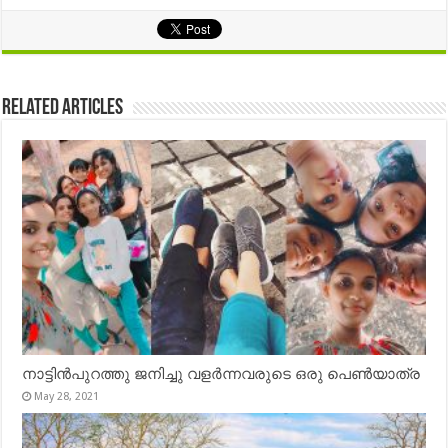
Related Articles
നാട്ടിൻപുറത്തു ജനിച്ചു വളർന്നവരുടെ ഒരു പെൺയാത്ര
May 28, 2021