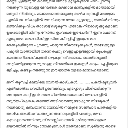
കാറ്റടിച്ച് ഉയരുന്ന കാർമുഖിലിനോട് കൂട്ടുകൂടാൻ പാറിപ്പറന്നു
നടക്കുന്ന തൂവെള്ള മേഘങൾ, മഴക്കാല കാഴ്ച്ചകളിൽ മാത്രമായി
ഒതുങി നിൽക്കും. മഴക്കാലത്തെ മറ്റോരു കാഴ്ച തുമ്പച്ചി മലയുടെ
എതിർ മല നിരകളിൽ തമ്പടിക്കുന്ന മേഘ കൂട്ടങളും, അതിൽ നിന്നും
ഉത്ഭവിക്കും വിധം താഴോട്ട് ഒഴുകുന്ന ഏഴോളം നീരൊഴുക്കുകളാണ്.
ഉയരങ്ങളിൽ നിന്നും നേർത്ത ഉറവകൾ ഇഴ ചേർന്ന്, ഇണ ചേർന്ന്,
എപ്പോഴോ മരങ്ങൾക്ക് ഇടയിലേക്ക് ഒളിച്ച്, ഇരുണ്ട മല
മടക്കുകളിലൂടെ പുറത്തു ചാടുന്ന നീരൊഴുക്കുകൾ, താഴേക്കുള്ള
പകുതി യാത്രയിൽ തന്നെ ചെറു വെള്ളച്ചാട്ടങ്ങളായി രൂപപ്പെട്ട്
കാഞ്ഞാറിലേക്ക് കുത്തി ഒഴുകുന്നത് കാണാം. വെയിലേറ്റാൽ
വെട്ടിത്തിളങ്ങുന്ന തൂവെള്ള നിറത്തിലെ ഇക്കൂട്ടർ കടും പച്ചപ്പിലൂടെ
ഒളിച്ചും, കണ്ടും നടത്തുന്ന ഈ യാത്ര വളരെ മനോഹരമാണ്.
ഇനി തുമ്പച്ചി മലയിലെ വേനൽ കാഴ്ചകൾ……….. പകൽ മുഴുവൻ
എത്രമാത്രം വെയിൽ ഉണ്ടെങ്കിലും, എപ്പോഴും വീശിയടിക്കുന്ന
തണുത്ത കാറ്റ് ഇവിടത്തെ പ്രത്യേകതയാണ്. മേഘങ്ങളിൽ
സൂര്യപ്രകാശം തടഞ്ഞ് അടിവാരത്തുണ്ടാകുന്ന നിഴലുകൾ
നല്ലൊരു കഴ്ചയാണ്. വേനലിൽ നമ്മുടെ സഞ്ചാര പാതകളിൽ
അല്പം അശ്വാസം തരുന്ന തണലുകളിൽ പലതും, മേഘ
കുടകളാണെന്ന് നമുക്ക് മനസ്സിലാക്കാൻ കഴിയുന്നത് വളരെ
ഉയരത്തിൽ നിന്നും നോക്കുമ്പോൾ മാത്രമാണ്. സൂര്യനു താഴെ