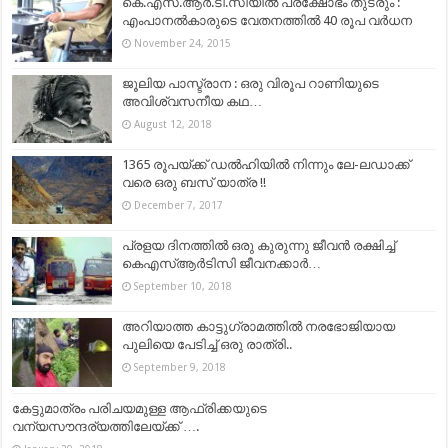
കെ.എസ്‌.ആര്‍.ടി.സിയില്‍ പ്രക്ഷോഭം തുടരും :
എംപാനല്‍കാരുടെ വേതനത്തില്‍ 40 രൂപ വര്‍ധന
November 24, 2015
ജൂലിയ പാസ്ട്രാന : ഒരു വിരൂപ റാണിയുടെ
അവിശ്വസനീയ കഥ…
August 12, 2018
1365 രൂപയ്ക്ക് ഡൽഹിയിൽ നിന്നും ലേ-ലഡാക്ക്
വരെ ഒരു ബസ് യാത്ര !!
December 7, 2017
പ്രളയ ദിനത്തിൽ ഒരു കുരുന്നു ജീവൻ രക്ഷിച്ച്
കെഎസ്ആർടിസി ജീവനക്കാർ…
September 10, 2018
അറിയാത്ത കാട്ടുഗ്രാമത്തിൽ നരഭോജിയായ
പുലിയെ പേടിച്ച് ഒരു രാത്രി..
September 9, 2018
കേട്ടുമാത്രം പരിചയമുള്ള ആഫ്രിക്കയുടെ
വന്യസൗന്ദര്യത്തിലേയ്ക്ക് ….