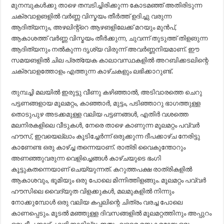
മുനമ്പുകൾക്കു താഴെ തമ്പടിച്ചിരിക്കുന്ന കോടമഞ്ഞ് അതിരിടുന്ന
ചക്രവാളങളിൽ വർണ്ണ വിസ്മയം തീർത്ത് ഉദിച്ചു വരുന്ന
ആദിത്യനും, അഴലിന്റ്റെ ആഴങളിലേക്ക് മറയും മുൻപ്,
ആകാശത്ത് വർണ്ണ വിസ്മയം തീർക്കുന്ന, ചുവന്ന് തുടുത്ത് തിളങുന്ന
ആദിത്യനും നൽകുന്ന ദൃശ്യ വിരുന്ന് അവർണ്ണനിയമാണ്. ഈ
സമയങളിൽ ചില പ്രത്യേക കാലാവസ്ഥകളിൽ അറബിക്കടലിന്റെ
ചക്രവാളത്തോളം എത്തുന്ന കാഴ്ചകളും ലഭിക്കാറുണ്ട്.
തുമ്പച്ചി മലയിൽ ഇരുട്ടു വീണു കഴിഞ്ഞാൽ, അടിവാരത്തെ ചെറു
പട്ടണങ്ങളായ മൂലമറ്റം, കാഞ്ഞാർ, മുട്ടം, പടിഞ്ഞാറു ഭാഗത്തുള്ള
തൊടുപുഴ അടക്കമുള്ള വലിയ പട്ടണങ്ങൾ, എതിർ വശത്തെ
മലനിരകളിലെ വീടുകൾ, നേരെ താഴെ കാണുന്ന മൂലമറ്റം പവ്വർ
ഹൗസ്, ഇവയെല്ലാം കൂടിച്ചേർന്ന് ഒരുക്കുന്ന ദീപക്കാഴ്ച നേരിട്ടു
കാണേണ്ട ഒരു കാഴ്ച്ച തന്നെയാണ്. രാത്രി വൈകുന്തോറും
അണഞ്ഞുവരുന്ന വെളിച്ചെങ്ങൾ കാഴ്ചയുടെ ഭംഗി
കൂട്ടുകതന്നെയാണ് ചെയ്യുന്നത്. കറുത്തപക്ഷ രാത്രികളിൽ
ആകാശവും, ഭൂമിയും ഒരു പോലെ മിന്നിത്തിളങ്ങും. മൂലമറ്റം പവ്വർ
ഹൗസിലെ വൈദ്യുത വിളക്കുകൾ, മലമുകളിൽ നിന്നും
നോക്കുമ്പോൾ ഒരു വലിയ കപ്പലിന്റെ ചിത്രം വരച്ച പോലെ
കാണപ്പെടും. മൂടൽ മഞ്ഞുള്ള ദിവസങ്ങളിൽ മൂലമറ്റത്തിനും അപ്പുറം