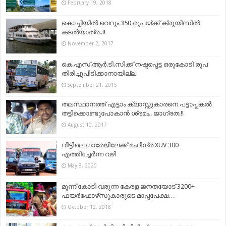
February 19, 2018
കൊച്ചിയില്‍ വെറും 350 രൂപയ്ക്ക് ക്രൂയിസില്‍
കടല്‍യാത്ര..!!
November 2, 2017
കെ.എസ്.ആര്‍.ടി.സിക്ക് നഷ്ടപ്പെട്ട ഒരുകോടി രൂപ
തിരിച്ചുപിടിക്കാനായില്ല
September 21, 2015
തലസ്ഥാനത്ത് എട്ടാം ക്ലാസ്സുകാരനെ പട്ടാപ്പകല്‍
തട്ടിക്കൊണ്ടുപോകാന്‍ ശ്രമം.. ജാഗ്രത.!!
August 10, 2017
വീട്ടിലെ ഗാരേജിലേക്ക് മഹീന്ദ്ര XUV 300
എത്തിച്ചേർന്ന വഴി
May 8, 2020
മൂന്ന് കോടി വരുന്ന കേരള ജനതയോട് 3200+
ഫയർഫോഴ്‌സുകാരുടെ മാപ്പപേക്ഷ…
October 12, 2018