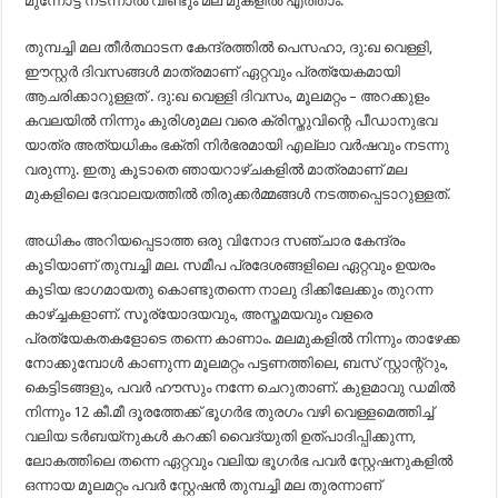
മുന്നോട്ട് നടന്നാൽ വീണ്ടും മല മുകളിൽ എത്താം.
തുമ്പച്ചി മല തീർത്ഥാടന കേന്ദ്രത്തിൽ പെസഹാ, ദു:ഖ വെള്ളി,
ഈസ്റ്റർ ദിവസങ്ങൾ മാത്രമാണ് ഏറ്റവും പ്രത്യേകമായി
ആചരിക്കാറുള്ളത് . ദു:ഖ വെള്ളി ദിവസം, മൂലമറ്റം – അറക്കുളം
കവലയിൽ നിന്നും കുരിശുമല വരെ ക്രിസ്തുവിന്റെ പീഡാനുഭവ
യാത്ര അത്യധികം ഭക്തി നിർഭരമായി എല്ലാ വർഷവും നടന്നു
വരുന്നു. ഇതു കൂടാതെ ഞായറാഴ്ചകളിൽ മാത്രമാണ് മല
മുകളിലെ ദേവാലയത്തിൽ തിരുക്കർമ്മങ്ങൾ നടത്തപ്പെടാറുള്ളത്.
അധികം അറിയപ്പെടാത്ത ഒരു വിനോദ സഞ്ചാര കേന്ദ്രം
കൂടിയാണ് തുമ്പച്ചി മല. സമീപ പ്രദേശങ്ങളിലെ ഏറ്റവും ഉയരം
കൂടിയ ഭാഗമായതു കൊണ്ടുതന്നെ നാലു ദിക്കിലേക്കും തുറന്ന
കാഴ്ച്ചകളാണ്. സൂര്യോദയവും, അസ്തമയവും വളരെ
പ്രത്യേകതകളോടെ തന്നെ കാണാം. മലമുകളിൽ നിന്നും താഴേക്ക
നോക്കുമ്പോൾ കാണുന്ന മൂലമറ്റം പട്ടണത്തിലെ, ബസ് സ്റ്റാന്റ്റും,
കെട്ടിടങ്ങളും, പവർ ഹൗസും നന്നേ ചെറുതാണ്. കുളമാവു ഡമിൽ
നിന്നും 12 കീ.മീ ദൂരത്തേക്ക് ഭൂഗർഭ തുരഗം വഴി വെള്ളമെത്തിച്ച്
വലിയ ടർബയ്നുകൾ കറക്കി വൈദ്യുതി ഉത്പാദിപ്പിക്കുന്ന,
ലോകത്തിലെ തന്നെ ഏറ്റവും വലിയ ഭൂഗർഭ പവർ സ്റ്റേഷനുകളിൽ
ഒന്നായ മൂലമറ്റം പവർ സ്റ്റേഷൻ തുമ്പച്ചി മല തുരന്നാണ്