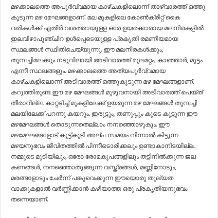
മഴക്കാലത്തെ അപൂർവ്വമായ കാഴ്ചകളിലൊന്ന് താഴ്വാരത്ത് ഒത്തു
കൂടുന്ന മഴ മേഘങ്ങളാണ്. മല മുകളിലെ കോൺക്രീറ്റ് കൈ
വരികൾക്ക് എതിർ വശത്തായുള്ള ഒരേ ഉയരക്കാരായ മലനിരകളിൽ
ഇലവീഴാപൂഞ്ചിറ ഉൾപ്പെടെയുള്ള പ്രകൃതി രമണീയമായ
സ്ഥലങ്ങൾ സ്ഥിതിചെയ്യുന്നു. ഈ മലനിരകൾക്കും,
തുമ്പച്ചിമലക്കും നടുവിലായി അടിവാരത്ത് മൂലമറ്റം, കാഞ്ഞാർ, മുട്ടം
എന്നീ സ്ഥലങ്ങളും. മഴക്കാലത്തെ അത്യപൂർവ്വമായ
കാഴ്ചകളിലൊന്ന് അടിവാരത്ത് ഒത്തുകൂടുന്ന മഴ മേഘങ്ങളാണ്.
കറുത്തിരുണ്ട ഈ മഴ മേഘങ്ങൾ മുഴുവനായി അടിവാരത്ത് പെയ്ത്
തീരാറില്ല. കാറ്റടിച്ച് മുകളിലേക്ക് ഉയരുന്ന മഴ മേഘങ്ങൾ തുമ്പച്ചി
മലയിലേക്ക് പറന്നു കയറും. ഇരുട്ടും, തണുപ്പും കൂടെ കൂട്ടുന്ന ഈ
മഴമേഘങ്ങൾ തൊടുന്നതെല്ലാം നനഞ്ഞൊഴുകും. ഈ
മഴമേഘങ്ങളോട് കൂട്ട്കൂടി അല്പ സമയം നിന്നാൽ കിട്ടുന്ന
മഴയനുഭവം ജീവിതത്തിൽ പിന്നീടൊരിക്കലും ഉണ്ടാകാനിടയില്ല.
നമ്മുടെ മുടിയിലും, ഒരോ രോമകൂപങ്ങളിലും തട്ടിനിൽക്കുന്ന ജല
കണങ്ങൾ, നനഞ്ഞൊതുങ്ങുന്ന വസ്ത്രങ്ങൾ, മണ്ണിനോടും,
മരങ്ങളോടും ചേർന്ന് പങ്കുവെക്കുന്ന ഈയൊരു തുല്യത
വാക്കുകളാൽ വർണ്ണിക്കാൻ കഴിയാത്ത ഒരു പ്രകൃതിയനുഭവം
തന്നെയാണ്.