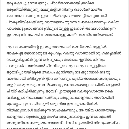
ഒരു കൊച്ചു ദേവലയവും, പ്രാർത്ഥനക്കായി ഇവിടെ
ഒരുക്കിയിരിക്കുന്നു. മലമുകളിൽ നിന്നും ഒരാൾക്ക് മാത്രം
കടന്നുപോകാവുന്ന ഇടനാഴിയിലൂടെ താഴോട്ടിറങ്ങുമ്പോൾ
പ്രകൃതിയിലേക്ക് ഒരു വാതായനം തുറന്ന പോലെ തോന്നും. വലിയ
പാറക്കെട്ടുകൾക്ക് നടുവിലൂടെയുള്ള ഇടനാഴി അവസാനിക്കുന്ന
ഇടത്തു നിന്നും തഴ്വാരത്തേക്കുള്ള കാഴ്ച അവർണനീയമാണ്.
ഗുഹാ മുഖത്തിന്റെ ഇടതു വശത്തായി മത്സ്യത്തിനുള്ളിൽ
അകപ്പെട്ട യോനായുടെ രൂപവും, വലതു വശത്തായി ഗുഹക്കുള്ളിൽ
സംസ്ക്കരിച്ച ക്രിസ്തുവിന്റെ രൂപവും കാണാം. ഇവിടെ നിന്നും
പടവുകൾ കയറിയാൽ പിറവിയുടെ ഗുഹ. ഗുഹക്കുള്ളിലെ
ഒറ്റയടിപ്പാതയിലൂടെ അല്പം കുനിഞ്ഞു നടക്കുമ്പോൾ ഇടതു
വശത്തായി ക്രിസ്തുവിന്റ്റെ ജനനവും, പൂജ്യ രാജാക്കന്മാരുടെയും,
ആട്ടിടയരുടെയും സന്ദർശനവും, മനോഹരങ്ങളായ ശില്പങ്ങളാൽ
ചിത്രീകരിച്ചിരിക്കുന്നു. ഒറ്റയടിപ്പാതയുടെ വലതുവശത്തെ കൈ
വരികളുടെ സംരക്ഷണത്തിനും അപ്പുറം കണ്ണെത്താ താഴ്ചയിൽ
മൂലമറ്റം പട്ടണം. പ്രകൃതി ഒരുക്കിയ ഈ കുടക്കടിയിൽ
നിൽക്കുമ്പോൾ ലഭിക്കുന്ന സംരക്ഷണവും, ആത്മീയ ശാന്തതയും,
കണ്ണെത്താ ദൂരേക്കുള്ള കാഴ്ച അനുഭവങ്ങളും ഇവിടെ എത്തി
അനുഭവിക്കേണ്ടതു തന്നെയാണ്. പിറവി ഗുഹയിൽ നിന്നും അല്പം