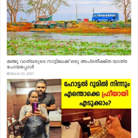
മഞ്ജു വാര്യരുടെ നാട്ടിലേക്ക് ഒരു അപ്രതീക്ഷിത യാത്ര
പോയപ്പോൾ
March 23, 2021