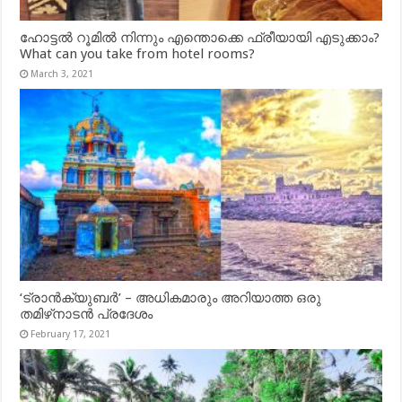
ഹോട്ടൽ റൂമിൽ നിന്നും എന്തൊക്കെ ഫ്രീയായി എടുക്കാം?
What can you take from hotel rooms?
March 3, 2021
‘ട്രാൻക്യുബർ’ – അധികമാരും അറിയാത്ത ഒരു
തമിഴ്‌നാടൻ പ്രദേശം
February 17, 2021