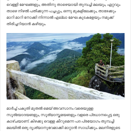
വെള്ളി മേഘങ്ങളും, അതിനു താഴെയായി തുമ്പച്ചി മലയും, ഏറ്റവും
താഴെ നിഴൽ പതിക്കുന്ന പച്ചപ്പും, ഒന്നു മുകളിലേക്കും, താഴേക്കും
മാറി മാറി നോക്കി നിന്നാൽ എല്ലാ മേഘ കുടകളേയും നമുക്ക്
തിരിച്ചറിയാൻ കഴിയും.
മാർച്ച് പകുതി മുതൽ മെയ് അവസാനം വരെയുള്ള
സൂര്യോദയങളും, സൂര്യാസ്തമയങളും വളരെ പ്രധാനപ്പെട്ട ഒരു
കാഴ്ചയാണ്. കിഴക്കു വെള്ള കീറുമെന്ന പദ പ്രയോഗം തുമ്പച്ചി
മലയിൽ ഒരു ദൃശ്യാനുഭവമാക്കി മാറ്റാൻ സാധിക്കും. മലനിരളുടെ