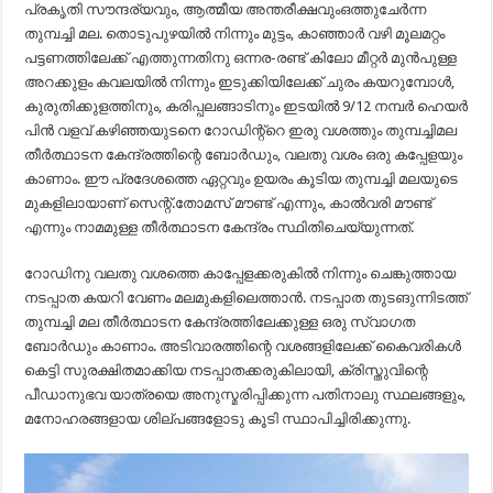
പ്രകൃതി സൗന്ദര്യവും, ആത്മീയ അന്തരീക്ഷവുംഒത്തുചേർന്ന
തുമ്പച്ചി മല. തൊടുപുഴയിൽ നിന്നും മുട്ടം, കാഞ്ഞാർ വഴി മൂലമറ്റം
പട്ടണത്തിലേക്ക് എത്തുന്നതിനു ഒന്നര-രണ്ട് കിലോ മീറ്റർ മുൻപുള്ള
അറക്കുളം കവലയിൽ നിന്നും ഇടുക്കിയിലേക്ക് ചുരം കയറുമ്പോൾ,
കുരുതിക്കുളത്തിനും, കരിപ്പലങ്ങാടിനും ഇടയിൽ 9/12 നമ്പർ ഹെയർ
പിൻ വളവ് കഴിഞ്ഞയുടനെ റോഡിന്റ്റെ ഇരു വശത്തും തുമ്പച്ചിമല
തീർത്ഥാടന കേന്ദ്രത്തിന്റെ ബോർഡും, വലതു വശം ഒരു കപ്പേളയും
കാണാം. ഈ പ്രദേശത്തെ ഏറ്റവും ഉയരം കൂടിയ തുമ്പച്ചി മലയുടെ
മുകളിലായാണ് സെന്റ്.തോമസ് മൗണ്ട് എന്നും, കാൽവരി മൗണ്ട്
എന്നും നാമമുള്ള തീർത്ഥാടന കേന്ദ്രം സ്ഥിതിചെയ്യുന്നത്.
റോഡിനു വലതു വശത്തെ കാപ്പേളക്കരുകിൽ നിന്നും ചെങ്കുത്തായ
നടപ്പാത കയറി വേണം മലമുകളിലെത്താൻ. നടപ്പാത തുടങുന്നിടത്ത്
തുമ്പച്ചി മല തീർത്ഥാടന കേന്ദ്രത്തിലേക്കുള്ള ഒരു സ്വാഗത
ബോർഡും കാണാം. അടിവാരത്തിന്റെ വശങ്ങളിലേക്ക് കൈവരികൾ
കെട്ടി സുരക്ഷിതമാക്കിയ നടപ്പാതക്കരുകിലായി, ക്രിസ്തുവിന്റെ
പീഡാനുഭവ യാത്രയെ അനുസ്മരിപ്പിക്കുന്ന പതിനാലു സ്ഥലങ്ങളും,
മനോഹരങ്ങളായ ശില്പങ്ങളോടു കൂടി സ്ഥാപിച്ചിരിക്കുന്നു.