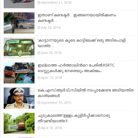
September 21, 2018
ഇതാണ് കണ്ടക്ടര്‍…ഇങ്ങനെയായിരിക്കണം
കണ്ടക്ടര്‍…
July 26, 2016
‘കാട്ടാന’യുടെ കൂടെ കാട്ടിലേക്ക് ഒരു അടിപൊളി
യാത്ര…
June 26, 2018
ഇല്ലാത്ത ഹര്‍ത്താലിന്‍റെ പേരില്‍ KSRTC
ബസ്സുകള്‍ക്കു നേരെയും അക്രമം..
April 16, 2018
കെ.എസ്.ആർ.ടി.സിയിൽ നടപ്പാക്കേണ്ട അടിയന്തിര
കാര്യങ്ങൾ
September 10, 2015
ചൂടുകാലത്ത് ഉള്ളം കുളിര്‍പ്പിക്കാനൊരു
തീവണ്ടിയാത്ര !!
April 10, 2018