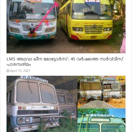
LMS അഥവാ ലീന മോട്ടോർസ് : 45 വർഷത്തെ സർവ്വീസ്
പാരമ്പര്യം
April 13, 2021