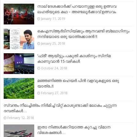
നാല് ദേശക്കാർക്ക് പറയാനുള്ള ഒരു ഉത്സവ
ലഹരിയുടെ കഥ – അണ്ടലൂർക്കാവ് ഉത്സവം
January 11, 2019
കെഎസ്ആര്‍ടിസിയ്ക്കും ആനവണ്ടി ബ്ലോഗിനും
നന്ദിയോടെ ഒരു യാത്രക്കാരന്‍ !!
January 25, 2018
‘ഫ്രീ’ ആയിട്ടും പകുതി കാശിനും സിനിമ
കാണുവാൻ 15 വഴികൾ
October 24, 2018
മഞ്ഞണിഞ്ഞ ഹെയർ പിൻ വളവുകളൂടെ ഒരു
യാത്ര..!!
February 27, 2018
സ്വന്തം നീലച്ചിത്രം നിര്‍മിച്ച് വിറ്റ് കാശുണ്ടാക്കി ലോകം ചുറ്റുന്ന
ദമ്പതികള്‍…
February 12, 2018
ഇതാ നിങ്ങൾക്കറിയാത്ത കുറച്ചു വിമാന
വിശേഷങ്ങൾ…