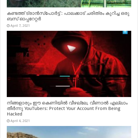
കണ്ടത്ത് ട്രാൻസ്‌പോർട്ട് : പാലക്കാട് ചരിത്രം കുറിച്ച ഒരു
ബസ് ഓപ്പറേറ്റർ
April 7, 2021
നിങ്ങളാരും ഈ കെണിയിൽ വീഴല്ലേ, വീണാൽ എല്ലാം
തീർന്നു YouTubers: Protect Your Account From Being
Hacked
April 4, 2021