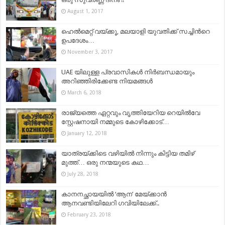
August 1, 2017
ഹെൽമെറ്റ് വയ്ക്കൂ, മലയാളി യുവതിക്ക് സച്ചിന്‍റെ
ഉപദേശം…
November 3, 2017
UAE യിലുള്ള പ്രവാസികൾ നിർബന്ധമായും
അറിഞ്ഞിരിക്കേണ്ട നിയമങ്ങള്‍
March 6, 2018
രാജ്യത്തെ ഏറ്റവും വൃത്തിയേറിയ റെയില്‍വേ
സ്റ്റേഷനായി നമ്മുടെ കോഴിക്കോട്…
January 12, 2018
യാത്രയ്ക്കിടെ വഴിയിൽ നിന്നും കിട്ടിയ തമിഴ്
മുത്ത്… ഒരു നന്മയുടെ കഥ…
July 28, 2018
കാനനച്ഛായയിൽ ‘ആന’ മേയ്ക്കാൻ
ആനവണ്ടിയിലേറി ഗവിയിലേക്ക്..
February 23, 2018