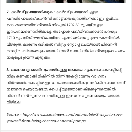
7. കാര്‍ഡ് ഉപയോഗിക്കുക :
കാര്‍ഡ് ഉപയോഗിച്ചുള്ള
പണമിടപാടാണ് കറന്‍സി നോട്ട് നല്‍കുന്നതിനെക്കാളും ഉചിതം.
ഉദാഹരണത്തിന് നിങ്ങള്‍ നിറച്ചത് 1702.83 രൂപയ്‍ക്കുള്ള
ഇന്ധനമാണെന്നിരിക്കട്ടെ. അപ്പോള്‍ പമ്പ് ജീവനക്കാരന്‍ പറയും
1710 രൂപയ്ക്ക് റൗണ്ട് ചെയ്യാം എന്ന്. ഒരിക്കലും ഈ കെണിയില്‍
വീഴരുത്. കാരണം ഒരിക്കല്‍ സിസ്റ്റം സ്റ്റോപ്പ് ചെയ്താല്‍ പിന്നെ റീ
സെറ്റ് ചെയ്യാതെ ഉപയോഗിക്കാന്‍ സാധിക്കില്ല. നിങ്ങളുടെ പണം
നഷ്ടപ്പെടുമെന്ന് ചുരുക്കം.
8. വാഹനവും മെഷീനും തമ്മിലുള്ള അകലം :
ഏകദേശം പൈപ്പിന്റെ
നീളം കണക്കാക്കി മിഷീനില്‍ നിന്ന് അകറ്റി വേണം വാഹനം
നിര്‍ത്താന്‍. പൈപ്പില്‍ ഇന്ധനം അവശേഷിക്കുന്നത് ഒഴിവാക്കാനാണ്
ഇങ്ങനെ ചെയ്യേണ്ടത്. പൈപ്പ് വളഞ്ഞാണ് കിടക്കുന്നതെങ്കില്‍
നിങ്ങള്‍ നല്‍കുന്ന പണത്തിനുള്ള ഇന്ധനം പൂര്‍ണമായും ടാങ്കില്‍
വീഴില്ല.
Source – http://www.asianetnews.com/automobile/8-ways-to-save-
yourself-from-being-cheated-at-petrol-pumps