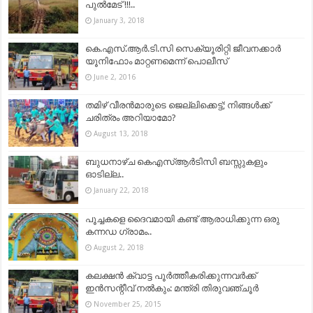
പുൽമേട് !!!..
January 3, 2018
കെ.എസ്.ആര്‍.ടി.സി സെക്യൂരിറ്റി ജീവനക്കാര്‍
യൂനിഫോം മാറ്റണമെന്ന് പൊലീസ്
June 2, 2016
തമിഴ് വീരന്‍മാരുടെ ജെല്ലിക്കെട്ട്; നിങ്ങൾക്ക്
ചരിത്രം അറിയാമോ?
August 13, 2018
ബുധനാഴ്ച കെഎസ്ആര്‍ടിസി ബസ്സുകളും
ഓടില്ല..
January 22, 2018
പൂച്ചകളെ ദൈവമായി കണ്ട് ആരാധിക്കുന്ന ഒരു
കന്നഡ ഗ്രാമം..
August 2, 2018
കലക്ഷന്‍ ക്വാട്ട പൂര്‍ത്തീകരിക്കുന്നവര്‍ക്ക്
ഇന്‍സന്റീവ് നല്‍കും: മന്ത്രി തിരുവഞ്ചൂര്‍
November 25, 2015