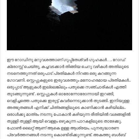
ഈ റോഡിനു മറുവശത്താണ് ഗുപ്പ്‌തേശ്വർ ഗുഹകൾ…. റോഡ്
ക്രോസ്സ് ചെയ്തു, കച്ചവടക്കാർ തിങ്ങിയ ചെറു വഴികൾ അതിലൂടെ
നടനെത്തുന്നത് ഒരുപാട് പ്രതിമകൾ നിറങ്ങ ഒരു കറങ്ങുന്ന
ഗോവണി. സ്റ്റെപ്പുകളുടെ ഇരുവശത്തും മനോഹരമായ പ്രതിമകൾ..
ഒരുപ്പാട്‌ ആളുകൾ ഇല്ലെങ്കിലും പതുക്കെ സഞ്ചാരികൾ എത്തി
തുടങ്ങുന്നുണ്ട് . സ്റ്റെപ്പുകൾ ഓരോന്നോരോന്നായി ഇറങ്ങി,
വെളിച്ചത്തെ പതുക്കെ ഇരുട്ട് കവർന്നെടുക്കാൻ തുടങ്ങി. ഇനിയുള്ള
അത്ഭുതങ്ങൾ എനിക്ക് ചിത്രങ്ങളിലൂടെ കാണിക്കാൻ കഴിയില്ല..
ഒരാൾക്കു മാത്രം നടന്നു പോകാൻ കഴിയുന്ന രീതിയിൽ വശങ്ങളിൽ
തുള്ളി തുള്ളി ആയി വെള്ളം ഒഴുകുന്ന പാറകളിലൂടെ താഴേക്കു.
ഫോൺ ലൈറ്റ് ആണ് ആകെ ഉള്ള ആശ്രയം. പുനരുദ്ധാരണ
പ്രവർത്തനങ്ങൾ നടന്നു കൊണ്ടിരിക്കുന്നുണ്ട്. അകത്തു ബൾബ്