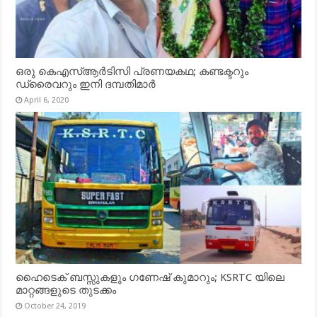
ഒരു കെഎസ്ആർടിസി പ്രണയകഥ; കണ്ടക്ടറും
ഡ്രൈവറും ഇനി ദമ്പതിമാർ
April 6, 2020
ഹൈടെക് ബസ്സുകളും ഗണേഷ് കുമാറും; KSRTC യിലെ
മാറ്റങ്ങളുടെ തുടക്കം
October 24, 2019