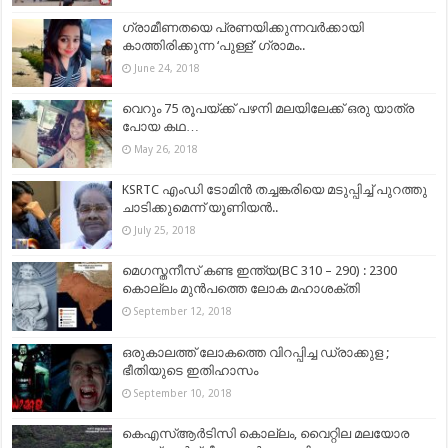
ഗ്രാമീണതയെ പ്രണയിക്കുന്നവർക്കായി
കാത്തിരിക്കുന്ന ‘പുള്ള്’ ഗ്രാമം..
June 24, 2018
വെറും 75 രൂപയ്ക്ക് പഴനി മലയിലേക്ക് ഒരു യാത്ര
പോയ കഥ…
May 26, 2018
KSRTC എംഡി ടോമിന്‍ തച്ചങ്കരിയെ മടുപ്പിച്ച് പുറത്തു
ചാടിക്കുമെന്ന് യൂണിയന്‍..
July 25, 2018
മെഗസ്തനീസ് കണ്ട ഇന്ത്യ(BC 310 – 290) : 2300
കൊല്ലം മുൻപത്തെ ലോക മഹാശക്തി
September 12, 2018
ഒരുകാലത്ത് ലോകത്തെ വിറപ്പിച്ച ഡ്രാക്കുള ;
ഭീതിയുടെ ഇതിഹാസം
September 10, 2018
കെഎസ്ആര്‍ടിസി കൊല്ലം, വൈറ്റില മലയോര