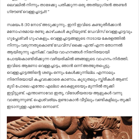
ലെവലിൽ നിന്നും താഴേക്കു പതിക്കുന്ന ഒരു അത്യുഗ്രൻ അണ്ടർ
ഗ്രൗണ്ട് വെള്ളച്ചാട്ടം!!! ”
സമയം 8 :30 നോട് അടുക്കുന്നു.. ഇനി ഇവിടെ കണ്ടുതീർക്കാൻ
മനോഹരമായ രണ്ടു കാഴ്ചകൾ കൂടിയുണ്ട്. ഡേവിസ് വെള്ളച്ചാട്ടവും
ഗുപ്തേശ്വർ ഗുഹകളും. വെള്ളച്ചാട്ടങ്ങളുടെ നാടായ കേരളത്തിൽ
നിന്നും വരുന്നതുകൊണ്ട് ഡേവിസ് ഒക്കെ എന്ത് എന്ന തോന്നൽ
ആയിരുന്നു എനിക്ക്. വലിയ വാഹനങ്ങൾ നിരനിരയായി
പോയ്കൊണ്ടിരിക്കുന്ന വഴിയരികിൽ ഞങ്ങളുടെ വാഹനം നിർത്തി.
ഇവിടെ ആണോ വെള്ളച്ചാട്ടം, ഞാൻ ഒന്ന് അത്ഭുതപ്പെട്ടു.
വെള്ളച്ചാട്ടത്തിന്റെ ശബ്ദം ഒന്നും കേൾക്കുന്നില്ല. എന്നാലും
നിരനിരയായി കച്ചവടക്കാരെ കാണാം. കൂടുതലും സ്ത്രീകൾ ആണ്.
മുടി പോലെ എന്തോ എല്ലാ കടകളുടെയും മുന്നിൽ തൂക്കി
ഇട്ടിട്ടുണ്ട്. എന്താണാവോ ഇതു, വിദേശീയരായ ആളുകൾ വന്നു
വാങ്ങുന്നുണ്ട്. ഐശ്വര്യം ഉണ്ടാകാൻ വീട്ടിലും വണ്ടികളിലും തൂക്കി
ഇടാനുള്ള എന്തോ ഒന്നാണ്.