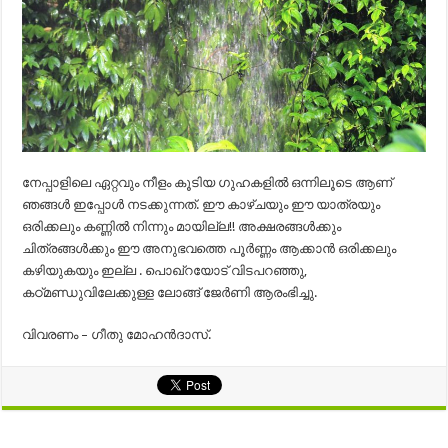
നേപ്പാളിലെ ഏറ്റവും നീളം കൂടിയ ഗുഹകളിൽ ഒന്നിലൂടെ ആണ്
ഞങ്ങൾ ഇപ്പോൾ നടക്കുന്നത്. ഈ കാഴ്ചയും ഈ യാത്രയും
ഒരിക്കലും കണ്ണിൽ നിന്നും മായില്ല!! അക്ഷരങ്ങൾക്കും
ചിത്രങ്ങൾക്കും ഈ അനുഭവത്തെ പൂർണ്ണം ആക്കാൻ ഒരിക്കലും
കഴിയുകയും ഇല്ല . പൊഖ്‌റയോട് വിടപറഞ്ഞു,
കഠ്മണ്ഡുവിലേക്കുള്ള ലോങ്ങ് ജേർണി ആരംഭിച്ചു.
വിവരണം – ഗീതു മോഹന്‍ദാസ്‌.