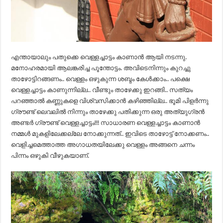
എന്തായാലും പതുക്കെ വെള്ളച്ചാട്ടം കാണാൻ ആയി നടന്നു.
മനോഹരമായി ആലങ്കരിച്ച പൂന്തോട്ടം. അവിടെനിന്നും കുറച്ചു
താഴോട്ടിറങ്ങണം.. വെള്ളം ഒഴുകുന്ന ശബ്ദം കേൾക്കാം.. പക്ഷെ
വെള്ളച്ചാട്ടം കാണുന്നില്ല.. വീണ്ടും താഴേക്കു ഇറങ്ങി.. സത്യം
പറഞ്ഞാൽ കണ്ണുകളെ വിശ്വസിക്കാൻ കഴിഞ്ഞില്ല.. ഭൂമി പിളർന്നു
ഗ്രൗണ്ട് ലെവലിൽ നിന്നും താഴേക്കു പതിക്കുന്ന ഒരു അത്യുഗ്രൻ
അണ്ടർ ഗ്രൗണ്ട് വെള്ളച്ചാട്ടം!!! സാധാരണ വെള്ളച്ചാട്ടം കാണാൻ
നമ്മൾ മുകളിലേക്കല്ലേ നോക്കുന്നത്.. ഇവിടെ താഴോട്ട് നോക്കണം..
വെളിച്ചമെത്താത്ത അഗാധതയിലേക്കു വെള്ളം അങ്ങനെ ചന്നം
പിന്നം ഒഴുകി വീഴുകയാണ്.