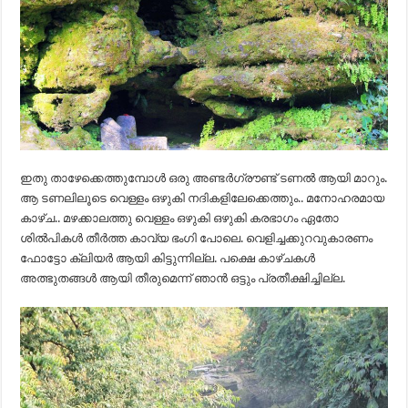
ഇതു താഴേക്കെത്തുമ്പോൾ ഒരു അണ്ടർഗ്രൗണ്ട് ടണൽ ആയി മാറും.
ആ ടണലിലൂടെ വെള്ളം ഒഴുകി നദികളിലേക്കെത്തും.. മനോഹരമായ
കാഴ്ച.. മഴക്കാലത്തു വെള്ളം ഒഴുകി ഒഴുകി കരഭാഗം ഏതോ
ശിൽപികൾ തീർത്ത കാവ്യ ഭംഗി പോലെ. വെളിച്ചക്കുറവുകാരണം
ഫോട്ടോ ക്ലിയർ ആയി കിട്ടുന്നില്ല. പക്ഷെ കാഴ്ചകൾ
അത്ഭുതങ്ങൾ ആയി തീരുമെന്ന് ഞാൻ ഒട്ടും പ്രതീക്ഷിച്ചില്ല.