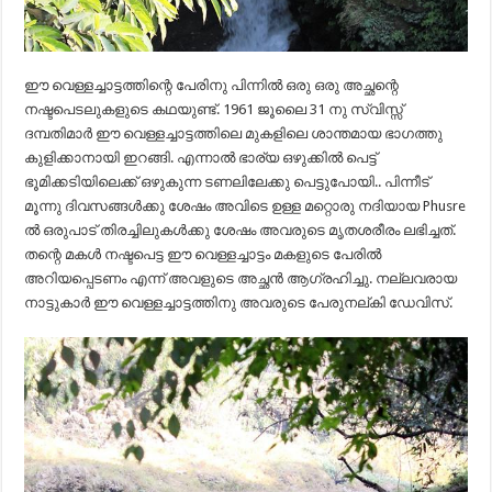
ഈ വെള്ളച്ചാട്ടത്തിന്റെ പേരിനു പിന്നിൽ ഒരു ഒരു അച്ഛന്റെ
നഷ്ടപെടലുകളുടെ കഥയുണ്ട്. 1961 ജൂലൈ 31 നു സ്വിസ്സ്
ദമ്പതിമാർ ഈ വെള്ളച്ചാട്ടത്തിലെ മുകളിലെ ശാന്തമായ ഭാഗത്തു
കുളിക്കാനായി ഇറങ്ങി. എന്നാൽ ഭാര്യ ഒഴുക്കിൽ പെട്ട്
ഭൂമിക്കടിയിലെക്ക് ഒഴുകുന്ന ടണലിലേക്കു പെട്ടുപോയി.. പിന്നീട്
മൂന്നു ദിവസങ്ങൾക്കു ശേഷം അവിടെ ഉള്ള മറ്റൊരു നദിയായ Phusre
ൽ ഒരുപാട് തിരച്ചിലുകൾക്കു ശേഷം അവരുടെ മൃതശരീരം ലഭിച്ചത്.
തന്റെ മകൾ നഷ്ടപെട്ട ഈ വെള്ളച്ചാട്ടം മകളുടെ പേരിൽ
അറിയപ്പെടണം എന്ന് അവളുടെ അച്ഛൻ ആഗ്രഹിച്ചു. നല്ലവരായ
നാട്ടുകാർ ഈ വെള്ളച്ചാട്ടത്തിനു അവരുടെ പേരുനല്കി ഡേവിസ്.