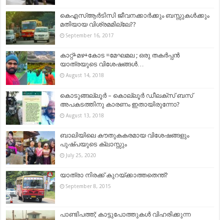
കെഎസ്ആര്‍ടിസി ജീവനക്കാര്‍ക്കും ബസ്സുകള്‍ക്കും
മതിയായ വിശ്രമമില്ലേ??
September 16, 2017
കാറ്റ്+മഴ+കോട =മേഘമല ; ഒരു തകർപ്പൻ
യാത്രയുടെ വിശേഷങ്ങൾ…
August 14, 2018
കൊടുങ്ങല്ലൂർ – കൊല്ലൂർ ഡീലക്സ് ബസ്
അപകടത്തിനു കാരണം ഇതായിരുന്നോ?
August 13, 2018
ബാലിയിലെ കൗതുകകരമായ വിശേഷങ്ങളും
പുഷ്‌പയുടെ ക്ലാസ്സും
July 25, 2020
യാത്രാ നിരക്ക്‌ കുറയ്‌ക്കാത്തതെന്ത്‌?
September 8, 2015
പാണ്ടിപത്ത്; കാട്ടുപോത്തുകൾ വിഹരിക്കുന്ന