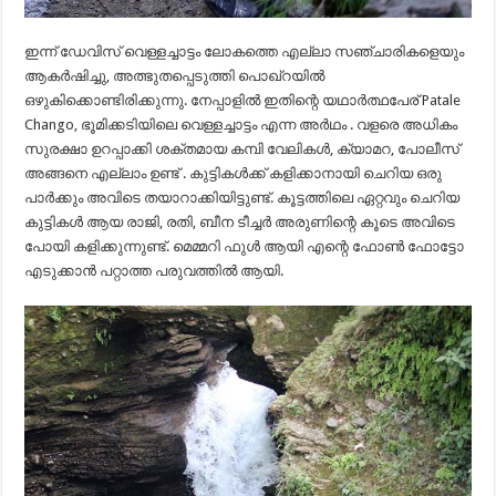
ഇന്ന് ഡേവിസ് വെള്ളച്ചാട്ടം ലോകത്തെ എല്ലാ സഞ്ചാരികളെയും
ആകർഷിച്ചു, അത്ഭുതപ്പെടുത്തി പൊഖ്‌റയിൽ
ഒഴുകിക്കൊണ്ടിരിക്കുന്നു. നേപ്പാളിൽ ഇതിന്റെ യഥാർത്ഥപേര് Patale
Chango, ഭൂമിക്കടിയിലെ വെള്ളച്ചാട്ടം എന്ന അർഥം . വളരെ അധികം
സുരക്ഷാ ഉറപ്പാക്കി ശക്തമായ കമ്പി വേലികൾ, ക്യാമറ, പോലീസ്
അങ്ങനെ എല്ലാം ഉണ്ട് . കുട്ടികൾക്ക്‌ കളിക്കാനായി ചെറിയ ഒരു
പാർക്കും അവിടെ തയാറാക്കിയിട്ടുണ്ട്. കൂട്ടത്തിലെ ഏറ്റവും ചെറിയ
കുട്ടികൾ ആയ രാജി, രതി, ബീന ടീച്ചർ അരുണിന്റെ കൂടെ അവിടെ
പോയി കളിക്കുന്നുണ്ട്. മെമ്മറി ഫുൾ ആയി എന്റെ ഫോൺ ഫോട്ടോ
എടുക്കാൻ പറ്റാത്ത പരുവത്തിൽ ആയി.