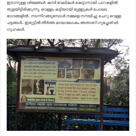
ഇടാനുള്ള ശ്രമങ്ങൾ. കമ്പി വേലികൾ കെട്ടാനായി പാറകളിൽ
തുളയിട്ടിരിക്കുന്നു. വെള്ളം കട്ടിയായി മുള്ളുകൾ പോലെ
ഭാഗങ്ങളിൽ . നടന്നിറങ്ങുമ്പോൾ നമ്മളെ നനയിച്ചു ചെറു വെള്ള
ചട്ടങ്ങൾ.. ഇരുട്ടിൽ തീർത്ത മായാലോകം അതാണ് ഗുപ്തേശ്വർ
ഗുഹകൾ.