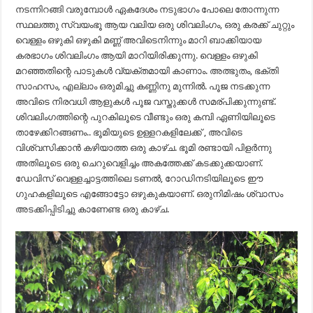
നടന്നിറങ്ങി വരുമ്പോൾ ഏകദേശം നടുഭാഗം പോലെ തോന്നുന്ന
സ്ഥലത്തു സ്വയംഭൂ ആയ വലിയ ഒരു ശിവലിംഗം, ഒരു കരക്ക്‌ ചുറ്റും
വെള്ളം ഒഴുകി ഒഴുകി മണ്ണ് അവിടെനിന്നും മാറി ബാക്കിയായ
കരഭാഗം ശിവലിംഗം ആയി മാറിയിരിക്കുന്നു. വെള്ളം ഒഴുകി
മറഞ്ഞതിന്റെ പാടുകൾ വ്യക്തമായി കാണാം. അത്ഭുതം, ഭക്തി
സാഹസം, എല്ലാം ഒരുമിച്ചു കണ്ണിനു മുന്നിൽ. പൂജ നടക്കുന്ന
അവിടെ നിരവധി ആളുകൾ പൂജ വസ്തുക്കൾ സമര്പിക്കുന്നുണ്ട്.
ശിവലിംഗത്തിന്റെ പുറകിലൂടെ വീണ്ടും ഒരു കമ്പി ഏണിയിലൂടെ
താഴേക്കിറങ്ങണം.. ഭൂമിയുടെ ഉള്ളറകളിലേക്ക് , അവിടെ
വിശ്വസിക്കാൻ കഴിയാത്ത ഒരു കാഴ്ച. ഭൂമി രണ്ടായി പിളർന്നു
അതിലൂടെ ഒരു ചെറുവെളിച്ചം അകത്തേക്ക് കടക്കുക്കയാണ്.
ഡേവിസ് വെള്ളച്ചാട്ടത്തിലെ ടണൽ, റോഡിനടിയിലൂടെ ഈ
ഗുഹകളിലൂടെ എങ്ങോട്ടോ ഒഴുകുകയാണ്. ഒരുനിമിഷം ശ്വാസം
അടക്കിപ്പിടിച്ചു കാണേണ്ട ഒരു കാഴ്ച.