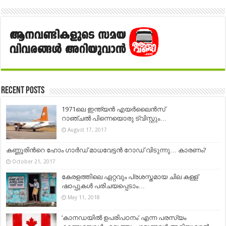
Recent Posts
1971ലെ ഇന്ത്യന്‍ എയര്‍ലൈന്‍സ്‌
റാഞ്ചല്‍ പിന്നെയൊരു ട്വിസ്റ്റും…
August 17, 2017
കണ്ണൂരിന്‍റെ ഹോം ഗാര്‍ഡ് മാധവേട്ടൻ റോഡ് വിടുന്നു… കാരണം?
October 21, 2017
കേര‌ളത്തിലെ ഏറ്റവും പ്രശസ്തമായ ചില കള്ള്
ഷാ‌‌‌പ്പുകള്‍ പരിചയപ്പെടാം…
May 11, 2018
‘കാനഡയിൽ ഉപരിപഠനം’ എന്ന പരസ്യം