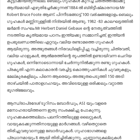
കൂട്ടാക്കിയിരുന്നില്ല. ബെലും ഗുഹകൾ കുറിച്ച് ചരിതത്തിലേക്കു
ആദ്യമായി എഴുതിച്ചേർക്കുന്നത് 1884 ൽ ബ്രിട്ടീഷ്‌കാരനായ Mr
Robert Bruce Foote ആണ്. പിന്നീടങ്ങോട്ട് 100 വര്ഷങ്ങളോളം ബെലും
ഗുഹകൾ മണ്ണിനുള്ളിൽ നിദ്രയിൽ ആണ്ടു. 1982 -83 കാലഘട്ടത്തിൽ
ജർമൻ സംഘം Mr Herbert Daniel Gebaue ന്റെ നേതൃത്വത്തിൽ
നടത്തിയ കൃത്യമായ പഠനം ഇന്ത്യക്കു സമ്മാനിച്ചത്, ഇന്ത്യൻ
ഉപഭൂഖണ്ഡത്തിലെ ഏറ്റവും വലിയ രണ്ടാമത്തെ ഗുഹകൾ
ആയിരുന്നു. അത്ഭുതങ്ങൾ നിരവധിഒളിപ്പിച്ചു വച്ചിരുന്നു ചിത്രവതി,
വലിയ ഹാളുകൾ, ആൽമരത്തിന്റെ രൂപത്തിൽ ഉണ്ടായിവന്ന ചെറിയ
ഗുഹകൾ, ഒന്നിനോടൊന്നായി ചേർന്നുനിൽക്കുന്ന രണ്ടു ഗുഹകൾ.
പ്രകൃതി എന്ന കലാകാരൻ വരച്ചിട്ട കൊത്തുപണികൾ ചുവരുകളും,
മേല്കൂരകളിലും. പിന്നെ ആരെയും അത്ഭുതപെടുത്തി 150 അടി
താഴ്ചയിൽ പാതാളഗംഗയും. അവിടെയുള്ള ഒരിക്കലും വറ്റാത്ത
ഭൂഗര്ഭജലവും.
ആന്ധ്രാപ്രദേശ് ടൂറിസം ബോർഡും, ASI യും വളരെ
മനോഹരായിത്തന്നെ ഇതു സംരക്ഷിച്ചു പോകുന്നു.
ഗുഹക്കകത്തെല്ലാം പലനിറത്തിലുള്ള ലൈറ്റുകൾ,
വായുകടക്കുന്നതിനായുള്ള മാർഗങ്ങൾ. വഴിതെറ്റാതെ
തിരിച്ചുവരുവാനുള്ള ബോർഡുകൾ. ഗുഹാഭാഗങ്ങളെ
പ്രധാനമായും 8 ആയി തിരിച്ചിരിക്കുന്നു. ചുണ്ണാമ്പുകല്ലുകൾ