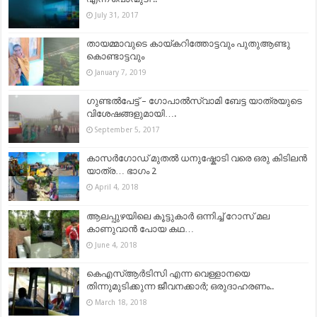
July 31, 2017
തായമ്മാവുടെ കായ്‌കറിത്തോട്ടവും പുതുആണ്ടു
കൊണ്ടാട്ടവും
January 7, 2019
ഗുണ്ടല്‍പേട്ട് – ഗോപാല്‍സ്വാമി ബേട്ട യാത്രയുടെ
വിശേഷങ്ങളുമായി….
September 5, 2017
കാസര്‍ഗോഡ്‌ മുതല്‍ ധനുഷ്കോടി വരെ ഒരു കിടിലന്‍
യാത്ര… ഭാഗം 2
April 4, 2018
ആലപ്പുഴയിലെ കൂട്ടുകാർ ഒന്നിച്ച്‌ റോസ് മല
കാണുവാൻ പോയ കഥ…
June 4, 2018
കെഎസ്ആര്‍ടിസി എന്ന വെള്ളാനയെ
തിന്നുമുടിക്കുന്ന ജീവനക്കാര്‍; ഒരുദാഹരണം..
March 18, 2018