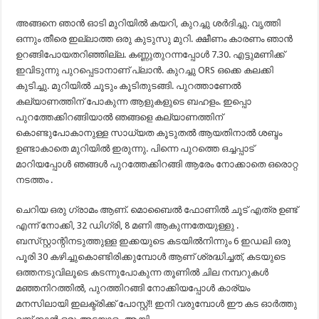
അങ്ങനെ ഞാൻ ഓടി മുറിയിൽ കയറി, കുറച്ചു ശർദിച്ചു. വൃത്തി
ഒന്നും തീരെ ഇല്ലാത്ത ഒരു കുടുസു മുറി. ക്ഷീണം കാരണം ഞാൻ
ഉറങ്ങിപോയതറിഞ്ഞില്ല. കണ്ണുതുറന്നപ്പോൾ 7.30. എട്ടുമണിക്ക്
ഇവിടുന്നു പുറപ്പെടാനാണ് പ്ലാൻ. കുറച്ചു ORS ഒക്കെ കലക്കി
കുടിച്ചു. മുറിയിൽ ചൂടും കൂടിതുടങ്ങി. പുറത്താണേൽ
കല്യാണത്തിന് പോകുന്ന ആളുകളുടെ ബഹളം. ഇപ്പൊ
പുറത്തേക്കിറങ്ങിയാൽ ഞങ്ങളെ കല്യാണത്തിന്
കൊണ്ടുപോകാനുള്ള സാധ്യത കൂടുതൽ ആയതിനാൽ ശബ്ദം
ഉണ്ടാകാതെ മുറിയിൽ ഇരുന്നു. പിന്നെ പുറത്തെ ഒച്ചപ്പാട്
മാറിയപ്പോൾ ഞങ്ങൾ പുറത്തേക്കിറങ്ങി ആരേം നോക്കാതെ ഒരൊറ്റ
നടത്തം .
ചെറിയ ഒരു ഗ്രാമം ആണ്. മൊബൈൽ ഫോണിൽ ചൂട് എത്ര ഉണ്ട്
എന്ന് നോക്കി, 32 ഡിഗ്രി, 8 മണി ആകുന്നതേയുള്ളു .
ബസ്‌സ്റ്റാന്റിനടുത്തുള്ള ഇക്കയുടെ കടയിൽനിന്നും 6 ഇഡലി ഒരു
പൂരി 30 കഴിച്ചുകൊണ്ടിരിക്കുമ്പോൾ ആണ് ശ്രദ്ധിച്ചത്, കടയുടെ
ഒത്തനടുവിലൂടെ കടന്നുപോകുന്ന തൂണിൽ ചില നമ്പറുകൾ
മഞ്ഞനിറത്തിൽ, പുറത്തിറങ്ങി നോക്കിയപ്പോൾ കാര്യം
മനസിലായി ഇലക്ട്രിക്ക് പോസ്റ്റ്!! ഇനി വരുമ്പോൾ ഈ കട ഓർത്തു