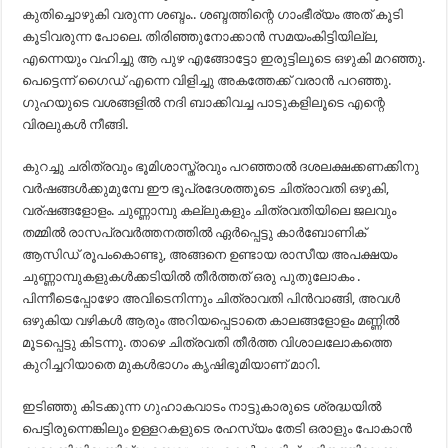
കുതിച്ചൊഴുകി വരുന്ന ശബ്ദം.. ശബ്ദത്തിന്റെ ഗാംഭീര്യം അത് കൂടി
കൂടിവരുന്ന പോലെ. തിരിഞ്ഞുനോക്കാൻ സമയംകിട്ടിയില്ല,
എന്നെയും വഹിച്ചു ആ പുഴ എങ്ങോട്ടോ ഇരുട്ടിലൂടെ ഒഴുകി മറഞ്ഞു.
പെട്ടെന്ന് ഗൈഡ് എന്നെ വിളിച്ചു അകത്തേക്ക് വരാൻ പറഞ്ഞു.
ഗുഹയുടെ വശങ്ങളിൽ നദി ബാക്കിവച്ച പാടുകളിലൂടെ എന്റെ
വിരലുകൾ നീങ്ങി.
കുറച്ചു ചരിത്രവും ഭൂമിശാസ്ത്രവും പറഞ്ഞാൽ ദശലക്ഷക്കണക്കിനു
വർഷങ്ങൾക്കുമുമ്പേ ഈ ഭൂപ്രദേശത്തൂടെ ചിത്രാവതി ഒഴുകി,
വര്ഷങ്ങളോളം. ചുണ്ണാമ്പു കല്ലുകളും ചിത്രവതിയിലെ ജലവും
തമ്മിൽ രാസപ്രവർത്തനത്തിൽ ഏർപ്പെട്ടു കാർബോണിക്
ആസിഡ് രൂപംകൊണ്ടു, അങ്ങനെ ഉണ്ടായ രാസീയ അപക്ഷയം
ചുണ്ണാമ്പുകളുകൾക്കടിയിൽ തീർത്തത് ഒരു പുതുലോകം .
പിന്നീടെപ്പോഴോ അവിടെനിന്നും ചിത്രാവതി പിൻവാങ്ങി, അവൾ
ഒഴുകിയ വഴികൾ ആരും അറിയപ്പെടാതെ കാലങ്ങളോളം മണ്ണിൽ
മൂടപ്പെട്ടു കിടന്നു. താഴെ ചിത്രവതി തീർത്ത വിശാലലോകത്തെ
കുറിച്ചറിയാതെ മുകൾഭാഗം കൃഷിഭൂമിയാണ് മാറി.
ഇടിഞ്ഞു കിടക്കുന്ന ഗുഹാകവാടം നാട്ടുകാരുടെ ശ്രദ്ധയിൽ
പെട്ടിരുന്നെങ്കിലും ഉള്ളറകളുടെ രഹസ്യം തേടി ഒരാളും പോകാൻ