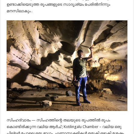
ഉണ്ടാക്കിയെടുത്ത രൂപങ്ങളുടെ സാദൃശ്യം പേരിൽനിന്നും
മനസിലാകും .
സിംഹദ്വാരം — സിംഹത്തിന്റെ തലയുടെ രൂപത്തിൽ രൂപം
കൊണ്ടിരിക്കുന്ന വലിയ ആർച് ; Kotilingalu Chamber – വലിയ ഒരു
പില്ലർ പോലെ ഒരു ഭാഗം. ചുണ്ണാമ്പുകളികൾ ഉരുകി ഒഴുകി ശേഷം