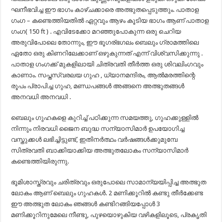
ഘനീഭവിച്ച ഈ ഭാഗം കാഴ്ചക്കാരെ അത്ഭുതപ്പെടുത്തും. പാതാള
ഗംഗ – കണ്ടെത്തിയതിൽ ഏറ്റവും ആഴം കൂടിയ ഭാഗം ആണ് പാതാള
ഗംഗ( 150 ft ) . എവിടേക്കോ മറഞ്ഞുപോകുന്ന ഒരു ചെറിയ
അരുവിപോലെ തോന്നും, ഈ ഭൂഗര്ഭഗലം ബെലും ഗ്രാമത്തിലെ
ഏതോ ഒരു കിണറിലേക്കാണ് ഒഴുകുന്നത് എന്ന് വിശ്വസിക്കുന്നു .
പാതാള ഗംഗക്ക് മുകളിലായി ചിത്രവതി തീർത്ത ഒരു ശിവലിംഗവും
കാണാം. സപ്തസ്വരലയ ഗുഹ , ധ്യാനമന്ദിരം, ആൽമരത്തിന്റെ
രൂപം പ്രാപിച്ച ഗുഹ, മണ്ഡപങ്ങൾ അങ്ങനെ അത്ഭുതങ്ങൾ
അനവധി അനവധി .
ബെലും ഗുഹകളെ കുറിച്ച് പഠിക്കുന്ന സമയത്തു, ഗുഹക്കുള്ളിൽ
നിന്നും നിരവധി ജൈന ബുദ്ധ സന്യാസിമാർ ഉപയോഗിച്ച
വസ്തുക്കൾ ലഭിച്ചിട്ടുണ്ട്, ഇതിനർത്ഥം വർഷങ്ങൾക്കുമുമ്പേ
സിത്രവതി ബാക്കിയാക്കിയ അത്ഭുതലോകം സന്യാസിമാർ
കണ്ടെത്തിയിരുന്നു.
ഭൂമിശാസ്ത്രവും ചരിത്രവും ഒരുപോലെ സാമാന്യയിപ്പിച്ച അത്ഭുത
ലോകം ആണ് ബെലും ഗുഹകൾ. 2 മണിക്കൂറിൽ കണ്ടു തീർക്കേണ്ട
ഈ അത്ഭുത ലോകം ഞങ്ങൾ കണ്ടിറങ്ങിയപ്പോൾ 3
മണിക്കൂറിനുമേലെ നീണ്ടു, പുഴയൊഴുകിയ വഴികളിലൂടെ, പ്രകൃതി