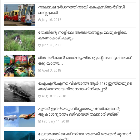
നാലമ്പല ദര്‍ശനത്തിനായി കെഎസ്ആര്‍ടിസി
ബസ്സുകള്‍
July 16, 2016
തേക്കിന്റെ നാട്ടിലെ അത്ഭുതങ്ങളും മലമുകളിലെ
കാണാകാഴ്ചകളും
June 26, 2018
മീൻ കഴിക്കാൻ ബാലകൃഷ്‌ണേട്ടന്റെ ഹോട്ടലിലേക്ക്
ഒരു യാത്ര…
April 3, 2018
ഐ.എൻ.എസ്. വിക്രാന്ത് (ആർ.11) : ഇന്ത്യയുടെ
അഭിമാനമായ വിമാനവാഹിനിക്കപ്പൽ…
August 11, 2018
എയർ ഇന്ത്യയും വിസ്താരയും നേര്‍ക്കുനേര്‍;
ആകാശദുരന്തം ഒഴിവായത് തലനാരിഴയ്ക്ക്
February 11, 2018
കോടമഞ്ഞിലേക്ക് സ്വാഗതമേകി തെക്കൻ മൂന്നാർ
എന്ന പൊന്മുടി !!