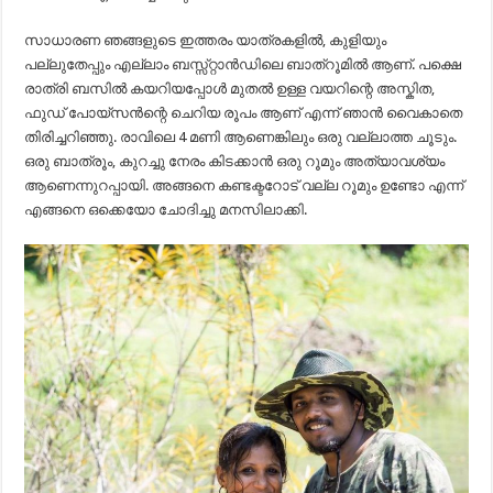
സാധാരണ ഞങ്ങളുടെ ഇത്തരം യാത്രകളിൽ, കുളിയും
പല്ലുതേപ്പും എല്ലാം ബസ്സ്റ്റാൻഡിലെ ബാത്‌റൂമിൽ ആണ്. പക്ഷെ
രാത്രി ബസിൽ കയറിയപ്പോൾ മുതൽ ഉള്ള വയറിന്റെ അസ്കിത,
ഫുഡ് പോയ്സൻന്റെ ചെറിയ രൂപം ആണ് എന്ന് ഞാൻ വൈകാതെ
തിരിച്ചറിഞ്ഞു. രാവിലെ 4 മണി ആണെങ്കിലും ഒരു വല്ലാത്ത ചൂടും.
ഒരു ബാത്രൂം, കുറച്ചു നേരം കിടക്കാൻ ഒരു റൂമും അത്യാവശ്യം
ആണെന്നുറപ്പായി. അങ്ങനെ കണ്ടക്ടറോട് വല്ല റൂമും ഉണ്ടോ എന്ന്
എങ്ങനെ ഒക്കെയോ ചോദിച്ചു മനസിലാക്കി.