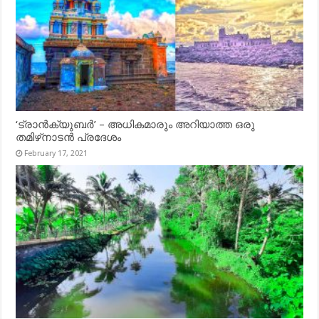
‘ട്രാൻക്യുബർ’ – അധികമാരും അറിയാത്ത ഒരു
തമിഴ്‌നാടൻ പ്രദേശം
February 17, 2021