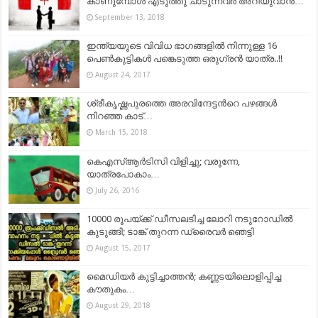
കാണുമ്പോൾ എടുത്തു ചാടുന്നവർ അറിയുവാൻ…
September 13, 2018
ഇന്ത്യയുടെ വിവിധ ഭാഗങ്ങളിൽ നിന്നുള്ള 16
പെൺകുട്ടികൾ പങ്കെടുത്ത ഒരുഗ്രന്‍ യാത്ര..!!
August 24, 2017
ശ്രീകൃഷ്ണപുരത്തെ അരവിന്ദേട്ടന്‍റെ പഴങ്ങൾ
നിറഞ്ഞ കാട്…
March 15, 2018
കെഎസ്ആർടിസി വിളിച്ചു; വരൂന്നേ,
യാത്രപോകാം…
July 26, 2016
10000 രൂപയ്ക്ക് ഡീസലടിച്ച ലോറി നടുറോഡിൽ
കുടുങ്ങി; ടാങ്ക് തുറന്ന ഡ്രൈവർ ഞെട്ടി
August 15, 2017
മൈഡിയര്‍ കുട്ടിച്ചാത്തന്‍; കണ്ണടയിലൊളിപ്പിച്ച
കൗതുകം…
August 29, 2018