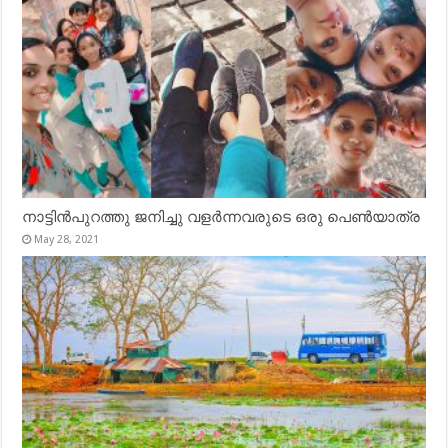
നാട്ടിൻപുറത്തു ജനിച്ചു വളർന്നവരുടെ ഒരു പെൺയാത്ര
May 28, 2021