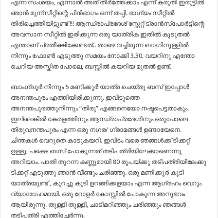
എന്ന സംശയം, എന്നാൽ അത് തീർത്തേക്കാം എന്ന് കരുതി ഇരുട്ടിൽ
ഞാൻ മുന്സീറ്റിന്റെ പിൻഭാഗം ഒന്ന് തപ്പി. ഭാഗ്യം സീറ്റിൽ
തിരിച്ചെത്തിയിട്ടുണ്ട് !!! ആന്ധ്രാപ്രദേശ് സ്റ്റേറ്റ് ട്രാൻസ്പോർട്ടിന്റെ
അവസാന സീറ്റിൽ ഇരിക്കുന്ന ഒരു യാത്രിക ഇതിൽ കൂടുതൽ
എന്താണ് പ്രതീക്ഷിക്കേണ്ടത്.. താഴെ വച്ചിരുന്ന ബാഗിനുള്ളിൽ
നിന്നും ഫോൺ എടുത്തു സമയം നോക്കി 3.30. വയറിനു എന്തോ
ചെറിയ അസ്കിത പോലെ, ബസ്സിൽ കയറിയ മുതൽ ഉണ്ട്.
ബാംഗ്ലൂർ നിന്നും 5 മണിക്കൂർ യാത്ര ചെയ്തു ബസ് ഇപ്പോൾ
അനന്തപുരം എത്തിയിരിക്കുന്നു. ഇവിടുത്തെ
അനന്തപുരത്തുനിന്നും “തിരു” എങ്ങനെയോ നഷ്ടപെട്ടതാകും.
ഇല്ലെങ്കിൽ കേരളത്തിനും ആന്ധ്രാപ്രദേശിനും ഒരുപോലെ
തിരുവനന്തപുരം എന്ന ഒരു നഗര/ ഗ്രാമങ്ങൾ ഉണ്ടായേനെ.
ചിന്തകൾ വെറുതെ കാടുകയറി. ഇവിടം വരെ ഞങ്ങൾക്ക് ടിക്കറ്റ്
ഉള്ളു, പക്ഷെ ബസ് പോകുന്നത് തടിപത്രിയിലേക്കാണെന്നു
അറിയാം. പാതി തുറന്ന കണ്ണുമായി 80 രൂപയ്ക്കു തടിപത്രിയിലേക്കു
ടിക്കറ്റ് എടുത്തു ഞാൻ വീണ്ടും ചരിഞ്ഞു. ഒരു മണിക്കൂർ കൂടി
യാത്രയുണ്ട് , കുറച്ചു കൂടി ഉറങ്ങിക്കളയാം എന്ന ആഗ്രഹം വെറും
വ്യാമോഹമായി. ഒരു റോളർ കോസ്റ്റിൽ പോകുന്ന അനുഭവം
ആയിരുന്നു. തുള്ളി തുള്ളി, ചാടിമറിഞ്ഞും ചരിഞ്ഞും ഞങ്ങൾ
തടിപത്രി എത്തിച്ചേർന്നു.