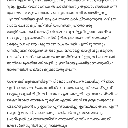
ഹൈ” എന്ന മറുപടി കേട്ടപ്പോൾ പൂർത്തിയായി. ഓട്ടോയും പോയി,
റൂമും ഇല്ല. വയറാണെകിൽ പണിതരാനും തുടങ്ങി. ഞങ്ങൾ ഒന്ന്
മുഖത്തോടു മുഖം നോക്കി . ഓട്ടോകാരനെ വിടണ്ടായിരുന്നു.
പുറത്തിറങ്ങിയപ്പോൾ ഒരു കല്യാണ കാർ കിടക്കുന്നുണ്ട്. വഴിയേ
പോയ ചേട്ടൻ മുറി ഹിന്ദിയിൽ പറഞ്ഞു ഏതോ ഒരു
രാഷ്ട്രീയകാരന്റെ മകന്റെ വിവാഹം ആണ് ഇവിടുത്തെ എല്ലാ
ഹോട്ടലുകളും ബുക്ക് ചെയ്‌തിട്ടിരിക്കുകയാണെന്ന്. അത് കുടി
കേട്ടപ്പോൾ എന്റെ പകുതി ബോധം പോയി. എന്നിരുന്നാലും
പിന്നീടുവന്ന ഓട്ടോയിൽ അദ്ദേഹം ഞങ്ങളെ കയറ്റി വിട്ടു മറ്റൊരു
ലോഡ്ജിലേക്ക് . ഒരു ചെറിയ ലോഡ്ജ് ആണ്. ഇടുങ്ങിയ വഴികൾ .
അതിലെ മുകളിലേക്ക് വച്ചടിച്ചു. ഇവിടെയും കല്യാണ ബുക്കിംഗ്
ആണെങ്കിൽ എല്ലാം കുളമായതു തന്നെ .
താഴെ കളിച്ചുകൊണ്ടിരുന്ന പിള്ളേരോട് ഞാൻ ചോദിച്ചു, നിങ്ങൾ
എല്ലാവരും കല്യാണത്തിന് വന്നതാണോ എന്ന്, യെസ് എന്ന്
കേട്ടപ്പോളെ തിരിച്ചിറങ്ങിയാലോ എന്ന് കരുതി. എന്നാലും പ്രതീക്ഷ
കൈവിടാതെ ഞങ്ങൾ മുകളിൽ എത്തി. അവിടെ ഉള്ള ചേട്ടനോട്
ഫ്രഷ് ആകാൻ റൂം ഉണ്ടോ എന്ന് ചോദിച്ചു. ഉണ്ടല്ലോ തരാം എന്ന്
ചേട്ടന്റെ മറുപടി. പക്ഷെ ഒരു കണ്ടിഷൻ വച്ചു. ആരെങ്കിലും
ചോദിച്ചാൽ കല്യാണത്തിന് വന്നതാണ് എന്ന് പറയണം. അത്
ഞങ്ങൾക്ക് നൂറിൽ നൂറു സമ്മതവും.