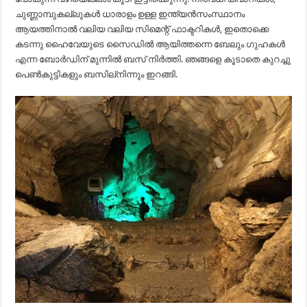
ചുണ്ണാമ്പുകല്ലുകൾ ധാരാളം ഉള്ള ഇന്ത്യൻസംസ്ഥാനം
ആയത്തിനാൽ വലിയ വലിയ സിമെന്റ് ഫാക്ടറികൾ, ഇതൊക്കെ
കടന്നു ഹൈവേയുടെ സൈഡിൽ ആയിത്തന്നെ ബേലും ഗുഹകൾ
എന്ന ബോർഡിന് മുന്നിൽ ബസ് നിർത്തി. ഞങ്ങളെ കൂടാതെ കുറച്ചു
പെൺകുട്ടികളും ബസില്നിന്നും ഇറങ്ങി.