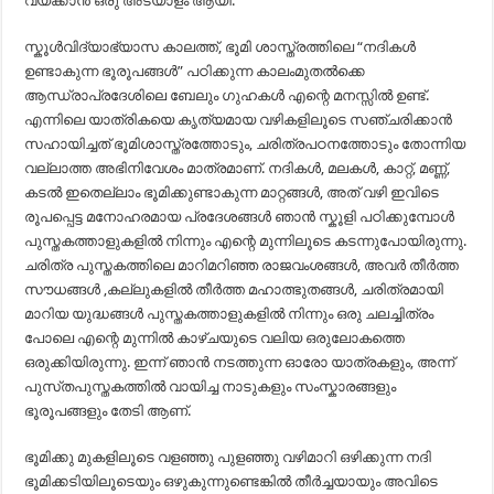
വയ്ക്കാൻ ഒരു അടയാളം ആയി.
സ്കൂൾവിദ്യാഭ്യാസ കാലത്ത്, ഭൂമി ശാസ്ത്രത്തിലെ “നദികൾ
ഉണ്ടാകുന്ന ഭൂരൂപങ്ങൾ” പഠിക്കുന്ന കാലംമുതൽക്കെ
ആന്ധ്രാപ്രദേശിലെ ബേലും ഗുഹകൾ എന്റെ മനസ്സിൽ ഉണ്ട്.
എന്നിലെ യാത്രികയെ കൃത്യമായ വഴികളിലൂടെ സഞ്ചരിക്കാൻ
സഹായിച്ചത് ഭൂമിശാസ്ത്രത്തോടും, ചരിത്രപഠനത്തോടും തോന്നിയ
വല്ലാത്ത അഭിനിവേശം മാത്രമാണ്. നദികൾ, മലകൾ, കാറ്റ്, മണ്ണ്,
കടൽ ഇതെല്ലാം ഭൂമിക്കുണ്ടാകുന്ന മാറ്റങ്ങൾ, അത് വഴി ഇവിടെ
രൂപപ്പെട്ട മനോഹരമായ പ്രദേശങ്ങൾ ഞാൻ സ്കൂളി പഠിക്കുമ്പോൾ
പുസ്തകത്താളുകളിൽ നിന്നും എന്റെ മുന്നിലൂടെ കടന്നുപോയിരുന്നു.
ചരിത്ര പുസ്തകത്തിലെ മാറിമറിഞ്ഞ രാജവംശങ്ങൾ, അവർ തീർത്ത
സൗധങ്ങൾ ,കല്ലുകളിൽ തീർത്ത മഹാത്ഭുതങ്ങൾ, ചരിത്രമായി
മാറിയ യുദ്ധങ്ങൾ പുസ്തകത്താളുകളിൽ നിന്നും ഒരു ചലച്ചിത്രം
പോലെ എന്റെ മുന്നിൽ കാഴ്ചയുടെ വലിയ ഒരുലോകത്തെ
ഒരുക്കിയിരുന്നു. ഇന്ന് ഞാൻ നടത്തുന്ന ഓരോ യാത്രകളും, അന്ന്
പുസ്‌തപുസ്തകത്തിൽ വായിച്ച നാടുകളും സംസ്കാരങ്ങളും
ഭൂരൂപങ്ങളും തേടി ആണ്.
ഭൂമിക്കു മുകളിലൂടെ വളഞ്ഞു പുളഞ്ഞു വഴിമാറി ഒഴിക്കുന്ന നദി
ഭൂമിക്കടിയിലൂടെയും ഒഴുകുന്നുണ്ടെങ്കിൽ തീർച്ചയായും അവിടെ