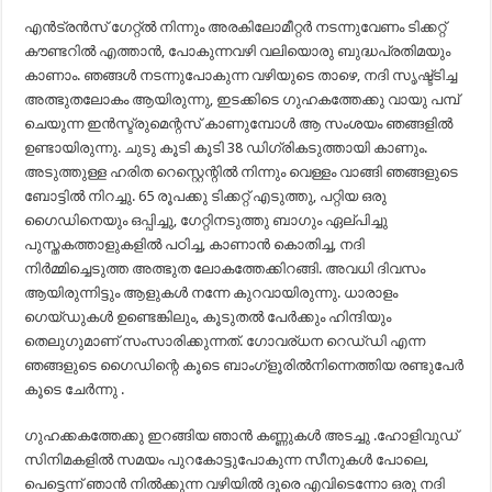
എൻട്രൻസ് ഗേറ്റ്ൽ നിന്നും അരകിലോമീറ്റർ നടന്നുവേണം ടിക്കറ്റ്
കൗണ്ടറിൽ എത്താൻ, പോകുന്നവഴി വലിയൊരു ബുദ്ധപ്രതിമയും
കാണാം. ഞങ്ങൾ നടന്നുപോകുന്ന വഴിയുടെ താഴെ, നദി സൃഷ്ട്ടിച്ച
അത്ഭുതലോകം ആയിരുന്നു, ഇടക്കിടെ ഗുഹകത്തേക്കു വായു പമ്പ്
ചെയുന്ന ഇൻസ്ട്രുമെന്റസ് കാണുമ്പോൾ ആ സംശയം ഞങ്ങളിൽ
ഉണ്ടായിരുന്നു. ചുടു കൂടി കൂടി 38 ഡിഗ്രികടുത്തായി കാണും.
അടുത്തുള്ള ഹരിത റെസ്റ്റെന്റിൽ നിന്നും വെള്ളം വാങ്ങി ഞങ്ങളുടെ
ബോട്ടിൽ നിറച്ചു. 65 രൂപക്കു ടിക്കറ്റ് എടുത്തു, പറ്റിയ ഒരു
ഗൈഡിനെയും ഒപ്പിച്ചു, ഗേറ്റിനടുത്തു ബാഗും ഏല്പിച്ചു
പുസ്തകത്താളുകളിൽ പഠിച്ച, കാണാൻ കൊതിച്ച, നദി
നിർമ്മിച്ചെടുത്ത അത്ഭുത ലോകത്തേക്കിറങ്ങി. അവധി ദിവസം
ആയിരുന്നിട്ടും ആളുകൾ നന്നേ കുറവായിരുന്നു. ധാരാളം
ഗെയ്‌ഡുകൾ ഉണ്ടെങ്കിലും, കൂടുതൽ പേർക്കും ഹിന്ദിയും
തെലുഗുമാണ് സംസാരിക്കുന്നത്. ഗോവര്ധന റെഡ്‌ഡി എന്ന
ഞങ്ങളുടെ ഗൈഡിന്റെ കൂടെ ബാംഗ്ളൂരിൽനിന്നെത്തിയ രണ്ടുപേർ
കൂടെ ചേർന്നു .
ഗുഹക്കകത്തേക്കു ഇറങ്ങിയ ഞാൻ കണ്ണുകൾ അടച്ചു .ഹോളിവുഡ്
സിനിമകളിൽ സമയം പുറകോട്ടുപോകുന്ന സീനുകൾ പോലെ,
പെട്ടെന്ന് ഞാൻ നിൽക്കുന്ന വഴിയിൽ ദൂരെ എവിടെന്നോ ഒരു നദി