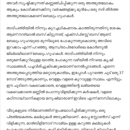
അവർ സൃഷ്ഠിക്കുന്നത് കണ്ണഞ്ചിപ്പിക്കുന്ന ഒരു അത്ഭുതലോകം
ആകും. കോടിക്കണക്കിനു വര്ഷങ്ങള്ക്കു മുൻപേ ഒരു നദി തീർത്ത
അത്ഭുതലോകമാണ് ബെലും ഗുഹകൾ.
താടിപത്രിയിൽ നിന്നും കുറച്ചധികംനേരം കാത്തിരുന്നതിനു ശേഷം
ആണ് നന്ദ്യാൽ ബസ് കിട്ടുന്നത്, എക്സ്പ്രസ്സ് ബസ് ആണ്.
ബേലും ഗുഹയുടെ മുന്നിലൂടെ പോകുന്നതുകൊണ്ടു അവിടെ
ഇറക്കാം എന്ന് പറഞ്ഞു. ആന്ധ്രാപ്രദേശിലെ കോർണൂൽ
ജില്ലയിലാണ് ബേലും ഗുഹകൾ. താടിപത്രിയിൽ നിന്നും
ഒരുമണിക്കൂറിലുള്ള യാത്ര, പോകുന്ന വഴിയിൽ നിറയെ കൃഷി
സ്ഥലങ്ങൾ, പച്ചവിരിച്ചുകിടക്കുകയാണ് നെൽപ്പാടങ്ങൾ. എന്നെ
അത്ഭുതപ്പെടുത്തിയ മറ്റൊരുകാര്യം, ഇപ്പോൾ പുറത്തെ ചൂട് ഒരു 37
നോട് അടുത്തുകാണും, വെള്ളം വളരെ കുറവുള്ള സ്ഥലം. എന്നിട്ടും
ഈ ചൂടിനെ വകവെക്കാതെ, വെള്ളത്തിന്റെ ലഭ്യതയെ
വകവെക്കാതെ മണ്ണിൽ പൊന്നുവിളയിക്കുന്ന കർഷകർ, വളരെ
കഠിനാദ്ധ്വാനികളായ മനുഷ്യാരാണ് ഇവിടെ എന്ന് മനസിലാകും.
വീടുകളുടെ നിർമാണത്തിന് ഉപയോഗിച്ചിരിക്കുന്നതും ഒരു
പ്രത്യേകതരം കല്ലുകൾ അടുക്കിയാണ് . കടപ്പ സ്റ്റോൺസ് എന്ന്
വിളിക്കുന്ന, മാര്ബിളിനോട് സാമ്യം ഉള്ള കറുത്ത കല്ലുകൾ
പോകുന്ന വഴിയെല്ലാം കൂടി ഇട്ടിരിക്കുന്നു. നിരവധി ക്വാറികൾ,