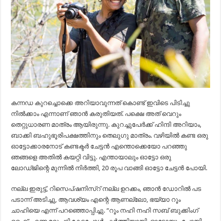
കന്നഡ കുറച്ചൊക്കെ അറിയാവുന്നത് കൊണ്ട് ഇവിടെ പിടിച്ചു
നിൽക്കാം എന്നാണ് ഞാൻ കരുതിയത്. പക്ഷെ അത് വെറും
തെറ്റുധാരണ മാത്രം ആയിരുന്നു. കുറച്ചുപേർക്ക് ഹിന്ദി അറിയാം,
ബാക്കി ബഹുഭൂരിപക്ഷത്തിനും തെലുഗു മാത്രം. വഴിയിൽ കണ്ട ഒരു
ഓട്ടോക്കാരനോട് കണ്ടക്ടർ ചേട്ടൻ എന്തൊക്കെയോ പറഞ്ഞു
ഞങ്ങളെ അതിൽ കയറ്റി വിട്ടു. എന്തായാലും ഓട്ടോ ഒരു
ലോഡ്‌ജിന്റെ മുന്നിൽ നിർത്തി, 20 രൂപ വാങ്ങി ഓട്ടോ ചേട്ടൻ പോയി.
നല്ല ഇരുട്ട്, റിസെപ്ഷനിസ്റ് നല്ല ഉറക്കം, ഞാൻ ഡോറിൽ പട
പടാന്ന് അടിച്ചു, ആവശ്യം എന്റെ ആണല്ലോ, ഭയ്യാ റൂം
ചാഹിയെ എന്ന് പറഞ്ഞൊപ്പിച്ചു. “റൂം നഹി നഹി സബ് ബുക്കിംഗ്