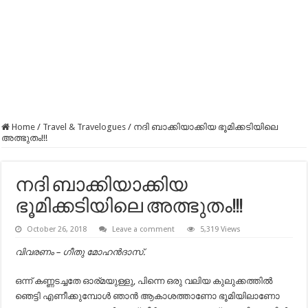
Home
/
Travel & Travelogues
/
നദി ബാക്കിയാക്കിയ ഭൂമിക്കടിയിലെ
അത്ഭുതം!!!
നദി ബാക്കിയാക്കിയ
ഭൂമിക്കടിയിലെ അത്ഭുതം!!!
October 26, 2018
Leave a comment
5,319 Views
വിവരണം – ഗീതു മോഹൻദാസ്.
ഒന്ന് കണ്ണടച്ചതേ ഓര്മയുള്ളു, പിന്നെ ഒരു വലിയ കുലുക്കത്തിൽ
ഞെട്ടി എണീക്കുമ്പോൾ ഞാൻ ആകാശത്താണോ ഭൂമിയിലാണോ