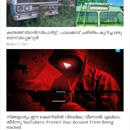
കണ്ടത്ത് ട്രാൻസ്‌പോർട്ട് : പാലക്കാട് ചരിത്രം കുറിച്ച ഒരു
ബസ് ഓപ്പറേറ്റർ
April 7, 2021
നിങ്ങളാരും ഈ കെണിയിൽ വീഴല്ലേ, വീണാൽ എല്ലാം
തീർന്നു YouTubers: Protect Your Account From Being
Hacked