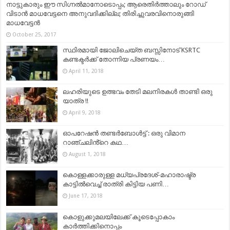
നാട്ടുകാരും ഈ സിഗ്നൽമാനോടൊപ്പം; ആരെതിർത്താലും റോഡ്
വിടാൻ മാധവേട്ടനെ അനുവദിക്കില്ല; തിരിച്ചുവരവിനൊരുങ്ങി
മാധവേട്ടൻ
October 25, 2017
സ്ഥിരമായി ജോലിചെയ്ത ബസ്സിനോട്‌ KSRTC
കണ്ടക്ടര്‍ക്ക് തോന്നിയ പ്രണയം…
April 11, 2018
ലഹരിയുടെ ഉത്ഭവം തേടി മലനിരകള്‍ താണ്ടി ഒരു
യാത്ര !!
April 9, 2018
ഓപറേഷൻ തണ്ടർബോൾട്ട് : ഒരു വിമാന
റാഞ്ചലിൻ്റെ കഥ…
August 1, 2018
കൊള്ളക്കാരുള്ള മധ്യപ്രദേശ്-മഹാരാഷ്ട്ര
കാട്ടിൽവെച്ച് രാത്രി കിട്ടിയ പണി…
June 17, 2018
കൊളുക്കുമലയിലേക്ക് കൂടെപ്പോകാം
കാര്‍ത്തിക്കിനൊപ്പം