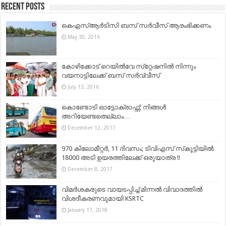
Recent Posts
കെഎസ്ആര്‍ടിസി ബസ് സര്‍വീസ് ആരംഭിക്കണം
May 30, 2016
കോഴിക്കോട് റെയിൽവേ സ്‌റ്റേഷനിൽ നിന്നും
വയനാട്ടിലേക്ക് ബസ് സര്‍വ്വീസ്
July 13, 2016
കൊണ്ടോടി ഓട്ടോക്രാഫ്റ്റ്; നിങ്ങള്‍
അറിയേണ്ടതെല്ലാം…
December 12, 2017
970 കിലോമീറ്റര്‍, 11 ദിവസം; ടിവിഎസ് സ്‌കൂട്ടിയില്‍
18000 അടി ഉയരത്തിലേക്ക് ഒരുയാത്ര !!
December 8, 2017
വിമര്‍ശകരുടെ വായടപ്പിച്ച് മിന്നല്‍ വിവാദത്തില്‍
വിശദീകരണവുമായി KSRTC
January 17, 2018