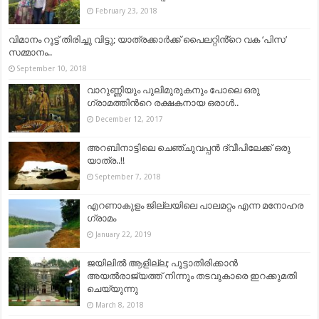
February 23, 2018
വിമാനം റൂട്ട് തിരിച്ചു വിട്ടു; യാത്രക്കാർക്ക് പൈലറ്റിൻ്റെ വക ‘പിസ’
സമ്മാനം..
September 10, 2018
വാറുണ്ണിയും പുലിമുരുകനും പോലെ ഒരു
ഗ്രാമത്തിന്‍റെ രക്ഷകനായ ഒരാള്‍..
December 12, 2017
അറബിനാട്ടിലെ ചെഞ്ചുവപ്പൻ ദ്വീപിലേക്ക് ഒരു
യാത്ര..!!
September 7, 2018
എറണാകുളം ജില്ലയിലെ പാലമറ്റം എന്ന മനോഹര
ഗ്രാമം
January 22, 2019
ജയിലില്‍ ആളില്ല; പൂട്ടാതിരിക്കാന്‍
അയല്‍രാജ്യത്ത് നിന്നും തടവുകാരെ ഇറക്കുമതി
ചെയ്യുന്നു
March 8, 2018