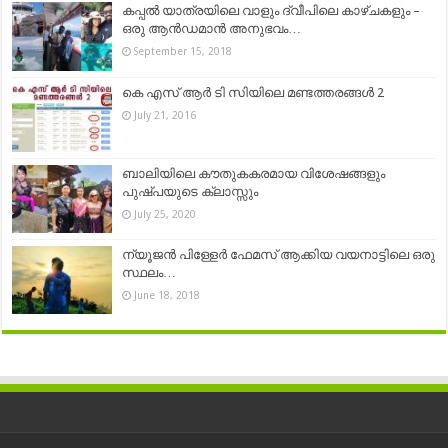
കപ്പൽ യാത്രയിലെ വാളും ദ്വീപിലെ കാഴ്ചകളും –
ഒരു ആൻഡമാൻ അനുഭവം…
September 15, 2018
കെ എസ് ആർ ടി സിയിലെ മണ്ടത്തരങ്ങൾ 2
July 21, 2016
ബാലിയിലെ കൗതുകകരമായ വിശേഷങ്ങളും
പുഷ്‌പയുടെ ക്ലാസ്സും
July 25, 2020
ന്യൂജൻ പിള്ളേർ ഫേമസ് ആക്കിയ വയനാട്ടിലെ ഒരു
സ്ഥലം…
June 18, 2018