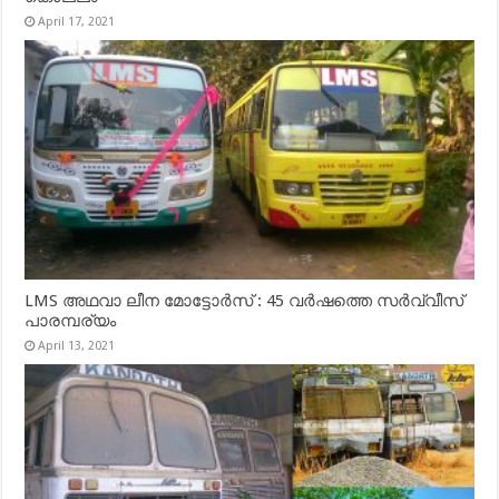
April 17, 2021
LMS അഥവാ ലീന മോട്ടോർസ് : 45 വർഷത്തെ സർവ്വീസ്
പാരമ്പര്യം
April 13, 2021