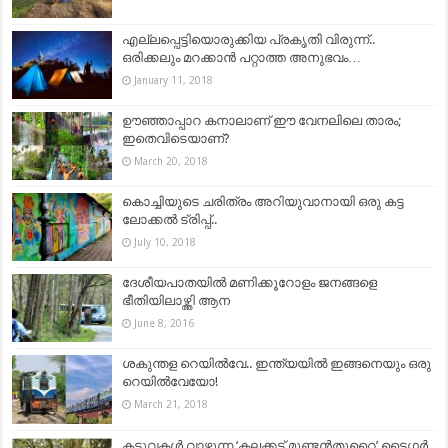
എല്ലപ്പെട്ടിയൊരുക്കിയ പ്രകൃതി വിരുന്ന്..
ഒരിക്കലും മറക്കാന്‍ പറ്റാത്ത അനുഭവം…
January 11, 2018
ഊഞ്ഞാപ്പാറ കനാലാണ് ഈ വേനലിലെ താരം;
ഇതെവിടെയാണ്?
March 20, 2018
കൊച്ചിയുടെ ചരിത്രം അറിയുവാനായി ഒരു കട്ട
ലോക്കല്‍ ട്രിപ്പ്..
July 10, 2018
ദേശീയപാതയില്‍ മണിക്കൂറോളം ജനങ്ങളെ
ഭീതിയിലാഴ്ത്തി ആന
June 8, 2016
ശകുന്തള റെയില്‍വേ.. ഇന്ത്യയില്‍ ഇങ്ങനെയും ഒരു
റെയില്‍വേയോ!
March 21, 2018
കടുവകൾ വാഴുന്ന ‘കലക്കട്ട് മുണ്ടൻതുറൈ’ ടൈഗർ