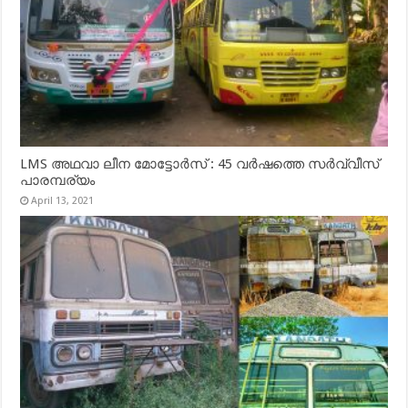
LMS അഥവാ ലീന മോട്ടോർസ് : 45 വർഷത്തെ സർവ്വീസ്
പാരമ്പര്യം
April 13, 2021