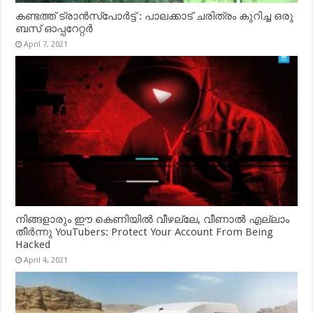
കണ്ടത്ത് ട്രാൻസ്‌പോർട്ട് : പാലക്കാട് ചരിത്രം കുറിച്ച ഒരു
ബസ് ഓപ്പറേറ്റർ
April 7, 2021
നിങ്ങളാരും ഈ കെണിയിൽ വീഴല്ലേ, വീണാൽ എല്ലാം
തീർന്നു YouTubers: Protect Your Account From Being
Hacked
April 4, 2021