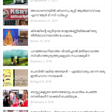
September 17, 2017
അവഗണനയില്‍ ശ്വാസം മുട്ടി ആര്യനാട് കെ
എസ് ആര്‍ ടി സി ഡിപ്പോ
November 27, 2015
കിഴക്കിന്റെ ലൂർദ്ദായ വേളാങ്കണ്ണിയിലേക്ക് ഒരു
തീർത്ഥാടനയാത്ര പോകാം..
June 10, 2018
പറഞ്ഞാലറിയാത്ത വിവരിച്ചാല്‍ മതിയാവാത്ത
സ്വര്‍ഗത്തുരുത്തുകളുടെ സംഗമഭൂമി !!
January 2, 2018
ചെമ്പിൽ വലിയ അരയൻ – എല്ലാവരും മറന്ന ഒരു
ഇതിഹാസ നായകൻ…
August 8, 2018
ബസ്സുകളുടെ മത്സരയോട്ടം ചോദ്യം ചെയ്ത
ദമ്പതികള്‍ !! ഷെയര്‍ ചെയ്യുക…
February 4, 2018