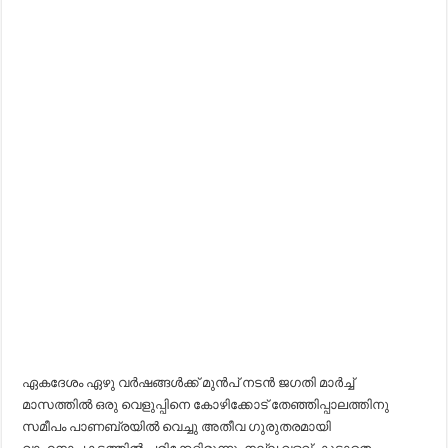
ഏകദേശം ഏഴു വർഷങ്ങൾക്ക് മുൻപ് നടൻ ജഗതി മാർച്ച്
മാസത്തിൽ ഒരു വെളുപ്പിനെ കോഴിക്കോട് തേഞ്ഞിപ്പാലത്തിനു
സമീപം പാണബ്രയിൽ വെച്ചു അതീവ ഗുരുതരമായി