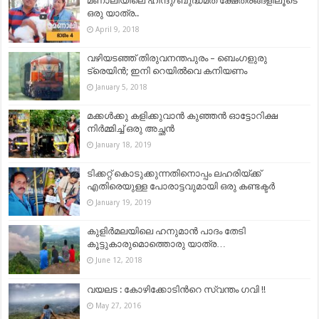
മണാലിയിലെ ഹിന്ദു/ബുദ്ധമത ക്ഷേത്രങ്ങളിലൂടെ
ഒരു യാത്ര..
April 9, 2018
വഴിയടഞ്ഞ് തിരുവനന്തപുരം – ബെംഗളുരു
ട്രെയിൻ; ഇനി റെയിൽവെ കനിയണം
January 5, 2018
മക്കൾക്കു കളിക്കുവാൻ കുഞ്ഞൻ ഓട്ടോറിക്ഷ
നിർമ്മിച്ച് ഒരു അച്ഛൻ
January 18, 2019
ടിക്കറ്റ് കൊടുക്കുന്നതിനൊപ്പം ലഹരിയ്ക്ക്
എതിരെയുള്ള പോരാട്ടവുമായി ഒരു കണ്ടക്ടർ
January 19, 2019
കുളിർമലയിലെ ഹനുമാൻ പാദം തേടി
കൂട്ടുകാരുമൊത്തൊരു യാത്ര…
June 12, 2018
വയലട : കോഴിക്കോടിന്‍റെ സ്വന്തം ഗവി !!
May 27, 2016