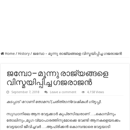
Home
/
History
/
ജമ്പോ – മൂന്നു രാജ്യങ്ങളെ വിസ്മയിപ്പിച്ച ഗജരാജന്‍
ജമ്പോ – മൂന്നു രാജ്യങ്ങളെ
വിസ്മയിപ്പിച്ച ഗജരാജന്‍
September 7, 2018
Leave a comment
4,158 Views
കടപ്പാട് -റോണി തോമസ് (ചരിത്രാന്വേഷികൾ ഗ്രൂപ്പ്).
സുഡാനിലെ ആന വേട്ടക്കാര്‍ കുപ്രസിദ്ധരാണ് …..കൊമ്പിനും
തോലിനും ,മൃഗ വ്യാപാരത്തിനുമോക്കെ വേണ്ടി ആനകളെയടക്കം
വേട്ടയാടി ജീവിച്ചവര്‍ ….ആഫ്രിക്കന്‍ കൊമ്പന്മാരെ വേട്ടയാടി