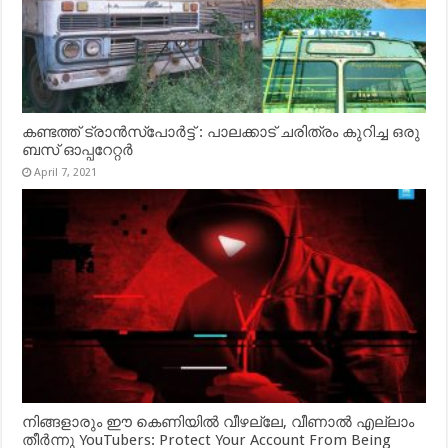
കണ്ടത്ത് ട്രാൻസ്‌പോർട്ട് : പാലക്കാട് ചരിത്രം കുറിച്ച ഒരു
ബസ് ഓപ്പറേറ്റർ
April 7, 2021
നിങ്ങളാരും ഈ കെണിയിൽ വീഴല്ലേ, വീണാൽ എല്ലാം
തീർന്നു YouTubers: Protect Your Account From Being