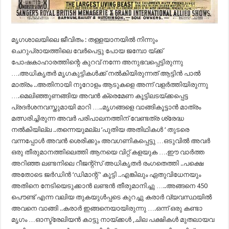
മൃഗശാലയിലെ ജീവിതം : തള്ളയാനയില്‍ നിന്നും
ചെറുപ്രായത്തിലെ വേര്‍പെട്ടു പോയ ജമ്പോ യ്ക്ക്
പോഷകാഹാരത്തിന്റെ കുറവ് നന്നേ അനുഭവപ്പെട്ടിരുന്നു
….അധികൃതര്‍ മൃഗകുട്ടികള്‍ക്ക് നല്‍കിയിരുന്നത് ആട്ടിന്‍ പാല്‍
മാത്രം ..അതിനായി നൂറോളം ആടുകളെ അന്ന് വളര്‍ത്തിയിരുന്നു
….മെലിഞ്ഞുണങ്ങിയ അവന്‍ ക്രെമേണ കൂട്ടിലടയ്ക്കപ്പെട്ട
പ്രദര്‍ശനവസ്തുമായി മാറി …..മൃഗങ്ങളെ വാങ്ങികൂട്ടാന്‍ മാത്രം
മത്സരിച്ചിരുന്ന അവര്‍ പരിപാലനത്തിന് വേണ്ടത്ര ശ്രേദ്ധ
നല്‍കിയില്ല ..തന്നെയുമല്ല ‘പുതിയ അതിഥികള്‍ ‘ തുടരെ
വന്നപ്പോള്‍ അവന്‍ ശെരിക്കും അവഗണികപ്പെട്ടു …ഒടുവില്‍ അവര്‍
ഒരു തീരുമാനത്തിലെത്തി ആനയെ വിറ്റ് കളയുക ….ഈ വാര്‍ത്ത‍
അറിഞ്ഞ ലണ്ടനിലെ റീജന്റ്സ് അധികൃതര്‍ രംഗതെത്തി ..പക്ഷെ
അതോടെ ജര്‍ഡിന്‍ ‘ഡിമാന്റ് ‘ കൂട്ടി ..എങ്കിലും ഏതുവിധേനയും
അതിനെ നേടിയെടുക്കാന്‍ ലണ്ടന്‍ തീരുമാനിച്ചു …..അങ്ങനെ 450
പൌണ്ട് എന്ന വലിയ തുകയുള്‍പ്പടെ കുറച്ചു കരാര്‍ വ്യവസ്ഥയില്‍
അവനെ വാങ്ങി ..കരാര്‍ ഇങ്ങനെയായിരുന്നു ….ഒന്ന് ഒരു കണ്ടാ
മൃഗം …ഓസ്ട്രേലിയന്‍ കാട്ടു നായ്ക്കള്‍ ,ചില പക്ഷികള്‍ മുതലായവ