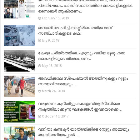
പ്രതിഷേധം.. പാക്കിസ്ഥാനെതിരെ മലയാളികളുടെ
സൈബർ ആക്രമണം..
February 15, 2019
മണാലി മോഹിച്ച് കാശ്മീരിലെത്തിയ രണ്ട്
സഞ്ചാരികളുടെ കഥ!
July 9, 2018
കേരള ചരിത്രത്തിലെ ഏറ്റവും വലിയ ദുരൂഹത;
കൈരളിയുടെ തിരോധാനം..
May 18, 2018
അവധിക്കാല സ്പെഷ്യല്‍ ട്രെയിനുകളും റൂട്ടും
സമയവിവരങ്ങളും…
March 24, 2018
വരുമാനം കൂടിയിട്ടും കെഎസ്ആര്‍ടിസിയെ
നഷ്ടത്തിലാക്കുന്ന ഘടകങ്ങള്‍ ഇവയൊക്കെ…
October 16, 2017
വനിതാ കണ്ടക്ടര്‍ യാത്രയ്ക്കിടെ നേഴ്സും അമ്മയും
ആയി മാറിയപ്പോള്‍…