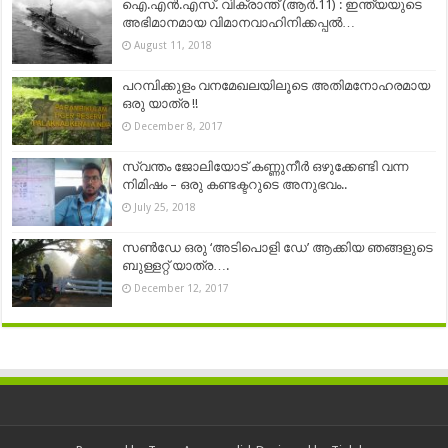
ഐ.എൻ.എസ്. വിക്രാന്ത് (ആർ.11) : ഇന്ത്യയുടെ
അഭിമാനമായ വിമാനവാഹിനിക്കപ്പൽ…
August 11, 2018
പറമ്പിക്കുളം വനമേഖലയിലൂടെ അതിമനോഹരമായ
ഒരു യാത്ര !!
December 8, 2017
സ്വന്തം ജോലിയോട് കണ്ണുനീർ ഒഴുക്കേണ്ടി വന്ന
നിമിഷം – ഒരു കണ്ടക്ടറുടെ അനുഭവം..
July 25, 2018
സൺ‌ഡേ ഒരു ‘അടിപൊളി ഡേ’ ആക്കിയ ഞങ്ങളുടെ
ബുള്ളറ്റ് യാത്ര….
December 12, 2017