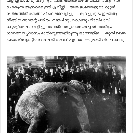
വിളിച്ചു പാഞ്ഞു വരുന്നു …..നിമിഷങ്ങള്‍ കഴിഞ്ഞില്ല …..മുന്നില്‍
പോകുന്ന ആനകളെ ഇടിച്ചു വീഴ്ത്തി …അത് ജംബോയുടെ കൂറ്റന്‍
ശരീരത്തില്‍ കനത്ത പ്രഹരമേല്പ്പിച്ചു …..കുറച്ചു ദൂരം ഇഴഞ്ഞു
നീങ്ങിയ അവന്റെ ശരീരം എഞ്ചിനും വാഗണും മിടയിലായി ……
സ്കോട്ട് അലറി വിളിച്ചു അവന്റെ അടുതെതിയപ്പോള്‍ അല്‍പ്പം
ശ്വാസോച്ഛ്വാസം മാത്രമുണ്ടായിരുന്നു ജമ്പോയ്ക്ക് ….തുമ്പിക്കൈ
കൊണ്ട് സ്കോട്ടിനെ തലോടി അവന്‍ എന്നന്നേക്കുമായി വിട പറഞ്ഞു
……