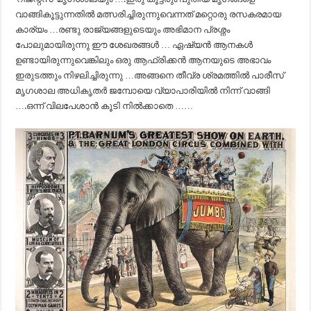
വാങ്ങികൂട്ടുന്നതില്‍ മത്സരിച്ചിരുന്നുവെന്നത് മറ്റൊരു രസകരമായ
കാര്യം …രണ്ടു രാജ്യങ്ങളുടെയും അഭിമാന പ്രശ്നം
പോലുമായിരുന്നു ഈ ശേഖരങ്ങള്‍ … ഏഷ്യന്‍ ആനകള്‍
ഉണ്ടായിരുന്നുവെങ്കിലും ഒരു ആഫ്രിക്കന്‍ ആനയുടെ അഭാവം
ഇരുടത്തും നിഴലിച്ചിരുന്നു …അങ്ങനെ തീവ്ര ശ്രമത്തില്‍ പാരീസ്
മൃഗശാല അധികൃതര്‍ ജമ്പോയെ വ്യാപാരിയില്‍ നിന്ന് വാങ്ങി
….ഒന്ന് വിലപേശാന്‍ കൂടി നില്‍ക്കാതെ ……