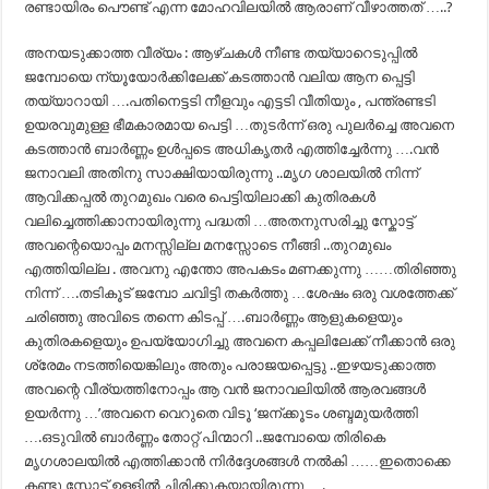
രണ്ടായിരം പൌണ്ട് എന്ന മോഹവിലയില്‍ ആരാണ് വീഴാത്തത് …..?
അനയടുക്കാത്ത വീര്യം : ആഴ്ചകള്‍ നീണ്ട തയ്യാറെടുപ്പില്‍
ജമ്പോയെ ന്യൂയോര്‍ക്കിലേക്ക് കടത്താന്‍ വലിയ ആന പ്പെട്ടി
തയ്യാറായി ….പതിനെട്ടടി നീളവും എട്ടടി വീതിയും , പന്ത്രണ്ടടി
ഉയരവുമുള്ള ഭീമകാരമായ പെട്ടി …തുടര്‍ന്ന് ഒരു പുലര്‍ച്ചെ അവനെ
കടത്താന്‍ ബാര്‍ണ്ണം ഉള്‍പ്പടെ അധികൃതര്‍ എത്തിച്ചേര്‍ന്നു ….വന്‍
ജനാവലി അതിനു സാക്ഷിയായിരുന്നു ..മൃഗ ശാലയില്‍ നിന്ന്
ആവിക്കപ്പല്‍ തുറമുഖം വരെ പെട്ടിയിലാക്കി കുതിരകള്‍
വലിച്ചെത്തിക്കാനായിരുന്നു പദ്ധതി …അതനുസരിച്ചു സ്കോട്ട്
അവന്റെയൊപ്പം മനസ്സില്ല മനസ്സോടെ നീങ്ങി ..തുറമുഖം
എത്തിയില്ല . അവനു എന്തോ അപകടം മണക്കുന്നു ……തിരിഞ്ഞു
നിന്ന് ….തടികൂട് ജമ്പോ ചവിട്ടി തകര്‍ത്തു …ശേഷം ഒരു വശത്തേക്ക്
ചരിഞ്ഞു അവിടെ തന്നെ കിടപ്പ് ….ബാര്‍ണ്ണം ആളുകളെയും
കുതിരകളെയും ഉപയ്യോഗിച്ചു അവനെ കപ്പലിലേക്ക് നീക്കാന്‍ ഒരു
ശ്രേമം നടത്തിയെങ്കിലും അതും പരാജയപ്പെട്ടു ..ഇഴയടുക്കാത്ത
അവന്റെ വീര്യത്തിനോപ്പം ആ വന്‍ ജനാവലിയില്‍ ആരവങ്ങള്‍
ഉയര്‍ന്നു …’അവനെ വെറുതെ വിടൂ ‘ജന്ക്കൂടം ശബ്ദമുയര്‍ത്തി
….ഒടുവില്‍ ബാര്‍ണ്ണം തോറ്റ് പിന്മാറി ..ജമ്പോയെ തിരികെ
മൃഗശാലയില്‍ എത്തിക്കാന്‍ നിര്‍ദ്ദേശങ്ങള്‍ നല്‍കി ……ഇതൊക്കെ
കണ്ടു സ്കോട്ട് ഉള്ളില്‍ ചിരിക്കുകയായിരുന്നു ….