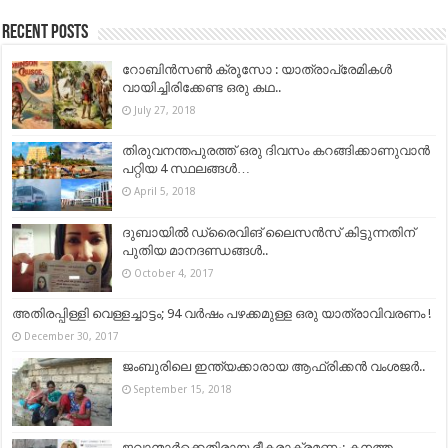
Recent Posts
റോബിന്‍സണ്‍ ക്രൂസോ : യാത്രാപ്രേമികള്‍
വായിച്ചിരിക്കേണ്ട ഒരു കഥ..
July 27, 2018
തിരുവനന്തപുരത്ത് ഒരു ദിവസം കറങ്ങിക്കാണുവാന്‍
പറ്റിയ 4 സ്ഥലങ്ങള്‍…
April 5, 2018
ദുബായില്‍ ഡ്രൈവിങ് ലൈസന്‍സ് കിട്ടുന്നതിന്
പുതിയ മാനദണ്ഡങ്ങള്‍..
October 4, 2017
അതിരപ്പിള്ളി വെള്ളച്ചാട്ടം; 94 വര്‍ഷം പഴക്കമുള്ള ഒരു യാത്രാവിവരണം !
December 30, 2017
ജംബുരിലെ ഇന്ത്യക്കാരായ ആഫ്രിക്കൻ വംശജർ..
September 15, 2018
ജവാന്മാർക്കെതിരായ ഭീകരാക്രമണം; കനത്ത