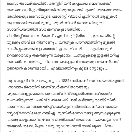
ജമ്പോ അമേരിക്കയില്‍ ; അസ്സീറിയന്‍ കപ്പലായ മൊണാര്‍ക്ക്
അവനെ വഹിച്ചു ന്യൂയോര്‍ക്ക് തുറമുഖത്ത് എത്തി ..അതേസമയം
അവിടെയും ജമ്പോയുടെ പ്രശസ്തി വ്യാപിച്ചതിനാല്‍ ആളുകള്‍
ആവേശഭരിതരായിരുന്നു ..തുടര്‍ന്ന്‍ വന്‍ ജനാവലിയുടെ
സാന്നിധ്യത്തില്‍ സര്‍ക്കസ് കൂടാരത്തില്‍ …
‘ദി ഗ്രേറ്റ് ജമ്പോ സര്‍ക്കസ് ‘ എന്ന് കേട്ടിട്ടില്ലേ …. ഈ പേരിന്റെ
തുടക്കം അവിടെ നിന്നാണു …വന്‍തുക പരസ്യത്തിനു മുടക്കി
ബാര്‍ണ്ണം അവനെ ഉപയോഗിച്ചു കാശ് വാരി ……എല്ലാ മുന്‍
റെക്കോര്‍ഡും തകര്‍ക്കുന്ന വരുമാനം …..ആളുകളെ ഇളക്കി മറിച്ച
അവന്റെ സവാരിയും ചില നമ്പരുകളും വിദേശത്തു വരെ സ്റെജ്
ഉണരാൻ‍ കാരണമായി …എല്ലാത്തിനും കൂടെ സ്കോട്ടും ….
ആന കൂറ്റന്‍ വിട പറയുന്നു … : 1885 സര്‍ക്കസ് കാനഡയില്‍ എത്തി
..സ്വന്തം ട്രെയിനിലാണ് സര്‍ക്കസ് താരങ്ങളും
,മൃഗങ്ങങ്ങളുമൊക്കെ ഒരിടത്ത് നിന്ന് മറ്റൊരിടത്തേക്ക് യാത്ര
ചെയ്തിരുന്നത് ..പതിവ് പോലെ പരിപാടി കഴിഞ്ഞു രാത്രിയില്‍
തന്നെ സാധനങ്ങള്‍ ഷിഫ്റ്റ്‌ ചെയ്യുന്ന തിരക്കിലാണ് ..ജമ്പോയെ
സ്കോട്ട് ട്രെയിലേക്ക് നയിച്ചു ..മുന്നില്‍ വേറെ രണ്ടു ആനകളുമുണ്ട്
….ഒരു പാളം കടന്നു വേണം അതിലേക്ക് കയറാന്‍ …..പെട്ടെന്നാണ്
അയാള്‍ ശ്രേദ്ധിച്ചത് ..! ഒരു ഗുഡ്സ് വണ്ടി അതിലൂടെ ചിന്നം