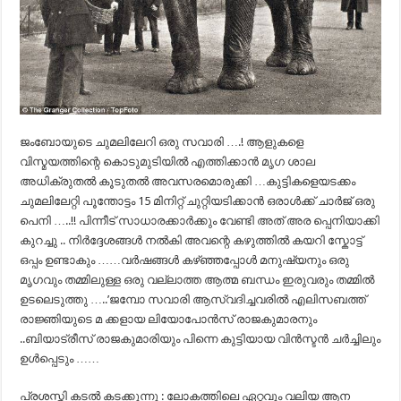
ജംബോയുടെ ചുമലിലേറി ഒരു സവാരി ….! ആളുകളെ
വിസ്മയത്തിന്റെ കൊടുമുടിയില്‍ എത്തിക്കാന്‍ മൃഗ ശാല
അധിക്രുതല്‍ കൂടുതല്‍ അവസരമൊരുക്കി …കുട്ടികളെയടക്കം
ചുമലിലേറ്റി പൂന്തോട്ടം 15 മിനിറ്റ് ചുറ്റിയടിക്കാന്‍ ഒരാള്‍ക്ക് ചാര്‍ജ് ഒരു
പെനി …..!! പിന്നീട് സാധാരക്കാര്‍ക്കും വേണ്ടി അത് അര പ്പെനിയാക്കി
കുറച്ചു .. നിര്‍ദ്ദേശങ്ങള്‍ നല്‍കി അവന്റെ കഴുത്തില്‍ കയറി സ്കോട്ട്
ഒപ്പം ഉണ്ടാകും ……വര്‍ഷങ്ങള്‍ കഴ്ഞ്ഞപ്പോള്‍ മനുഷ്യനും ഒരു
മൃഗവും തമ്മിലുള്ള ഒരു വല്ലാത്ത ആത്മ ബന്ധം ഇരുവരും തമ്മില്‍
ഉടലെടുത്തു …..’ജമ്പോ സവാരി ആസ്വദിച്ചവരില്‍ എലിസബത്ത്
രാജ്ഞിയുടെ മ ക്കളായ ലിയോപോന്‍സ് രാജകുമാരനും
..ബിയാട്രീസ് രാജകുമാരിയും പിന്നെ കുട്ടിയായ വിന്‍സ്ടന്‍ ചര്‍ച്ചിലും
ഉള്‍പ്പെടും ……
പ്രശസ്തി കടല്‍ കടക്കുന്നു : ലോകത്തിലെ ഏറ്റവും വലിയ ആന