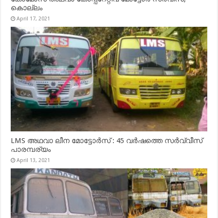
കൊല്ലം
April 17, 2021
LMS അഥവാ ലീന മോട്ടോർസ് : 45 വർഷത്തെ സർവ്വീസ്
പാരമ്പര്യം
April 13, 2021