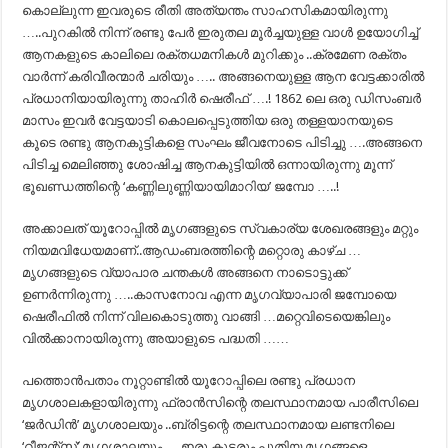
കൊല്ലുന്ന ഇവരുടെ രീതി അത്യന്തം സാഹസികമായിരുന്നു
…..പുറകില്‍ നിന്ന് രണ്ടു പേര്‍ ഇരുതല മൂര്‍ച്ചയുള്ള വാള്‍ ഉയോഗിച്ച്
ആനകളുടെ കാലിലെ രക്തധമനികള്‍ മുറിക്കും ..ക്രമേണ രക്തം
വാര്‍ന്ന്‍ കരിവീരന്മാര്‍ ചരിയും ….. അങ്ങനെയുള്ള ആന വേട്ടക്കാരില്‍
പ്രധാനിയായിരുന്നു താഹിര്‍ ഷെരീഫ് ….! 1862 ലെ ഒരു ഡിസംബര്‍
മാസം ഇവര്‍ വേട്ടയാടി കൊലപ്പെടുത്തിയ ഒരു തള്ളയാനയുടെ
കൂടെ രണ്ടു ആനകുട്ടികളെ സംഘം ജീവനോടെ പിടിച്ചു ….അങ്ങനെ
പിടിച്ച മെലിഞ്ഞു ശോഷിച്ച ആനകുട്ടിയില്‍ ഒന്നായിരുന്നു മൂന്ന്
ഭൂഖണ്ഡത്തിന്റെ ‘കണ്ണിലുണ്ണിയായിമാറിയ’ ജമ്പോ …..!
അക്കാലത് യൂറോപ്പില്‍ മൃഗങ്ങളുടെ സ്വകാര്യ ശേഖരങ്ങളും മറ്റും
നിയമവിധേയമാണ്..ആഡംബരത്തിന്റെ മറ്റൊരു കാഴ്ച …
മൃഗങ്ങളുടെ വ്യാപാര ചന്തകള്‍ അങ്ങനെ നാടൊട്ടുക്ക്
ഉണര്‍ന്നിരുന്നു …..കാസനോവ എന്ന മൃഗവ്യാപാരി ജമ്പോയെ
ഷെരീഫില്‍ നിന്ന് വിലകൊടുത്തു വാങ്ങി …മറ്റെവിടെയെങ്കിലും
വില്‍ക്കാനായിരുന്നു അയാളുടെ പദ്ധതി ……
പത്തൊന്‍പതാം നൂറ്റാണ്ടില്‍ യൂറോപ്പിലെ രണ്ടു പ്രധാന
മൃഗശാലകളായിരുന്നു ഫ്രാന്‍സിന്റെ തലസ്ഥാനമായ പാരീസിലെ
‘ജര്‍ഡിന്‍’ മൃഗശാലയും ..ബ്രിട്ടന്റെ തലസ്ഥാനമായ ലണ്ടനിലെ
‘റീജന്റ്സ്’ മൃഗശാലയും ….ഇരു കൂട്ടരും പുതിയ മൃഗങ്ങളെ