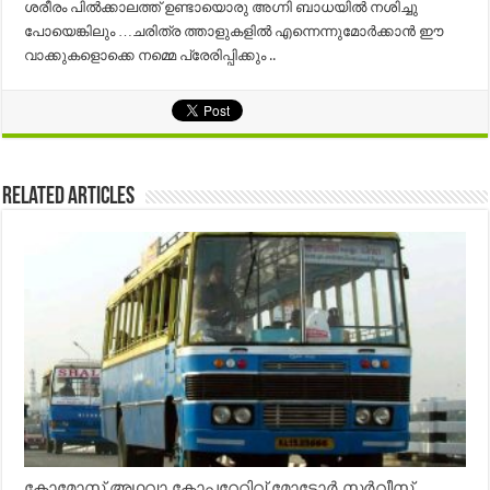
ശരീരം പില്‍ക്കാലത്ത് ഉണ്ടായൊരു അഗ്നി ബാധയില്‍ നശിച്ചു
പോയെങ്കിലും …ചരിത്ര ത്താളുകളില്‍ എന്നെന്നുമോര്‍ക്കാന്‍ ഈ
വാക്കുകളൊക്കെ നമ്മെ പ്രേരിപ്പിക്കും ..
Related Articles
കോമോസ് അഥവാ കോപ്പറേറ്റിവ് മോട്ടോര്‍ സര്‍വീസ്,