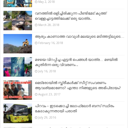
May 2, 2018
വനത്തിൽ ഒളിച്ചിരിക്കുന്ന പീണ്ടിമേട്‌ കുത്ത്
വെള്ളച്ചാട്ടത്തിലേക്ക് ഒരു യാത്ര..
March 28, 2018
ആരും കാണാത്ത വാവുൾ മലയുടെ മടിത്തട്ടിലൂടെ…
February 16, 2018
മഴയെ വിറപ്പിച്ച ഏട്ടൻ പെങ്ങൾ യാത്ര… മഴയിൽ
കുതിർന്ന ഒരു വിവരണം ..
July 16, 2018
മെട്രോയില്‍ സ്ത്രീകള്‍ക്ക് സീറ്റ് സംവരണം
ആവശ്യമാണോ? എന്താ നിങ്ങളുടെ അഭിപ്രായം?
August 23, 2017
പിറവം – ഇടക്കൊച്ചി ലോഫ്ലോര്‍ ബസ് സ്ഥിരം
കേടാകുന്നതായി പരാതി
July 29, 2016