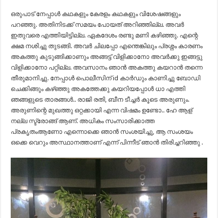
ഒരുപാട് നേപ്പാൾ കഥകളും കേരളം കഥകളും വിശേഷങ്ങളും
പറഞ്ഞു. അതിനിടക്ക് സമയം പോയത് അറിഞ്ഞില്ല. അവർ
ഇതുവരെ എത്തിയിട്ടില്ല. ഏകദേശം രണ്ടു മണി കഴിഞ്ഞു. എന്റെ
ക്ഷമ നശിച്ചു തുടങ്ങി. അവർ ചിലപ്പോ എന്തെങ്കിലും പ്രശ്നം കാരണം
അകത്തു കുടുങ്ങിക്കാണും അങ്ങട്ട് വിളിക്കാനോ അവർക്കു ഇങ്ങട്ടു
വിളിക്കാനോ പറ്റില്ല. അവസാനം ഞാൻ അകത്തു കയറാൻ തന്നെ
തീരുമാനിച്ചു. നേപ്പാൾ പൊലീസിന് id കാർഡും കാണിച്ചു ബോഡി
ചെക്കിങ്ങും കഴ്ഞ്ഞു അകത്തേക്കു കയറിയപ്പോൾ ധാ എത്തി
ഞങ്ങളുടെ താരങ്ങൾ.. രാജി രതി, ബീന ടീച്ചർ കൂടെ അരുണും.
അരുണിന്റെ മുഖത്തു ഒറ്റക്കായി എന്ന വിഷമം ഉണ്ടോ.. ഹേ ആള്
നല്ല സ്ട്രോങ്ങ് ആണ്. അധികം സംസാരിക്കാത്ത
പ്രകൃതംആണോ എന്നൊക്കെ ഞാൻ സംശയിച്ചു, ആ സംശയം
ഒക്കെ വെറും അസ്ഥാനത്താണ് എന്ന് പിന്നീട് ഞാൻ തിരിച്ചറിഞ്ഞു .