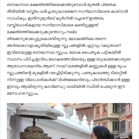
ബൗദ്ധനാഥ ക്ഷേത്രത്തിലേക്കെത്തുമ്പോൾ മുതൽ പ്രതേക
രീതിയിൽ വസ്ത്രം ധരിച്ച ബുദ്ധ/ജൈന സന്യാസിമാരെ കാണാൻ
സാധികും. ഇതിനുമുൻബ് കൂർഗിൽ വച്ചാണ് ഇത്തരം
വസ്ത്രധാരികളായ സന്യാസിമാരെ കണ്ടിട്ടുള്ളത്.
ക്ഷേത്രത്തിലേക്കടുക്കുന്തോറും നല്ല
തിരക്കനുഭവപ്പെട്ടുകൊണ്ടിരുന്നു. ലോകത്തിലെ തന്നെ
അർത്ഥഗോളാകൃതിയിലുള്ള സ്തൂപങ്ങളിൽ ഏറ്റവും വലുതാണ്
ഇവിടെയുള്ള ബൗദ്ധനാഥ സ്തൂപം. ലോക പൈതൃക പട്ടികയിൽ
സ്ഥാനം പിടിച്ച ഇവിടം ലോകത്തെവിടെയും ഉള്ള ബുദ്ധമതക്കാരുടെ
ആരാധനാകേന്ദ്രം ആണ്. നാല് വശങ്ങളിൽ കണ്ണുകൾ ഉള്ള രൂപം
സ്തൂപത്തിന്റെ മുകളിൽ വരച്ചിട്ടിരിക്കുന്നു. പണ്ടുകാലത്തു ടിബറ്റിൽ
നിന്നുള്ള വ്യാപാരികൾക്ക് വിശ്രമകേന്ദ്രവും പ്രാർത്ഥിക്കാൻ ഉള്ള
ഇടവും ആയിരുന്നു കാഠ്മണ്ഡു വാലിയിൽ സ്ഥിതി ചെയുന്ന ഈ
മനോഹര സ്തൂപം.