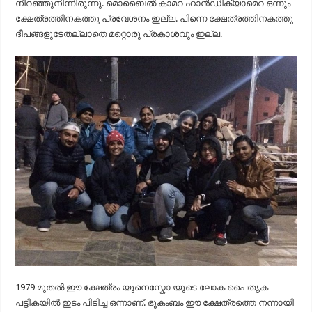
നിറഞ്ഞുനിന്നിരുന്നു. മൊബൈൽ കാമറ ഹാൻഡിക്യാമെറ ഒന്നും
ക്ഷേത്രത്തിനകത്തു പ്രവേശനം ഇല്ല. പിന്നെ ക്ഷേത്രത്തിനകത്തു
ദീപങ്ങളുടേതല്ലാതെ മറ്റൊരു പ്രകാശവും ഇല്ല.
1979 മുതൽ ഈ ക്ഷേത്രം യുനെസ്കോ യുടെ ലോക പൈതൃക
പട്ടികയിൽ ഇടം പിടിച്ച ഒന്നാണ്. ഭൂകംബം ഈ ക്ഷേത്രത്തെ നന്നായി