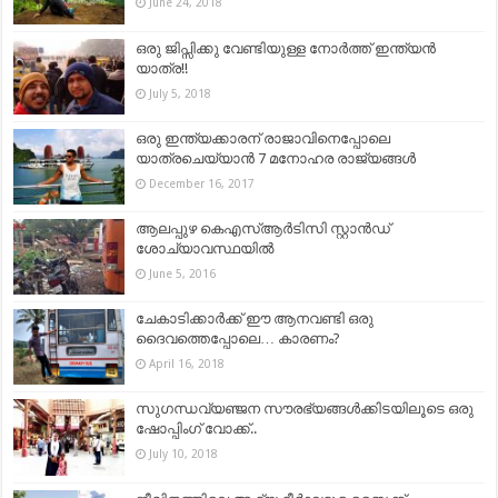
June 24, 2018
ഒരു ജിപ്സിക്കു വേണ്ടിയുള്ള നോര്‍ത്ത് ഇന്ത്യന്‍
യാത്ര!!
July 5, 2018
ഒരു ഇന്ത്യക്കാരന് രാജാവിനെപ്പോലെ
യാത്രചെയ്യാൻ 7 മനോഹര രാജ്യങ്ങൾ
December 16, 2017
ആലപ്പുഴ കെഎസ്ആര്‍ടിസി സ്റ്റാന്‍ഡ്
ശോച്യാവസ്ഥയില്‍
June 5, 2016
ചേകാടിക്കാര്‍ക്ക് ഈ ആനവണ്ടി ഒരു
ദൈവത്തെപ്പോലെ… കാരണം?
April 16, 2018
സുഗന്ധവ്യഞ്ജന സൗരഭ്യങ്ങൾക്കിടയിലൂടെ ഒരു
ഷോപ്പിംഗ് വോക്ക്..
July 10, 2018