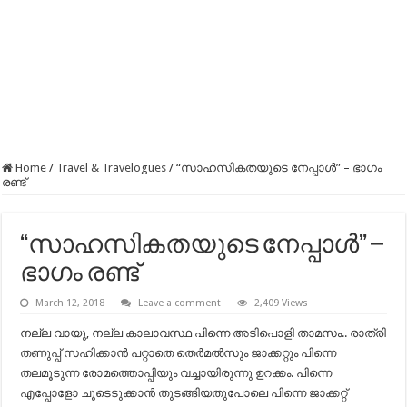
Home
/
Travel & Travelogues
/
“സാഹസികതയുടെ നേപ്പാൾ” – ഭാഗം
രണ്ട്
“സാഹസികതയുടെ നേപ്പാൾ” –
ഭാഗം രണ്ട്
March 12, 2018
Leave a comment
2,409 Views
നല്ല വായു, നല്ല കാലാവസ്ഥ പിന്നെ അടിപൊളി താമസം.. രാത്രി
തണുപ്പ് സഹിക്കാൻ പറ്റാതെ തെർമൽസും ജാക്കറ്റും പിന്നെ
തലമൂടുന്ന രോമത്തൊപ്പിയും വച്ചായിരുന്നു ഉറക്കം. പിന്നെ
എപ്പോളോ ചൂടെടുക്കാൻ തുടങ്ങിയതുപോലെ പിന്നെ ജാക്കറ്റ്