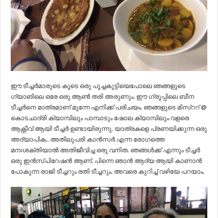
ഈ ടീച്ചർമാരുടെ കൂടെ ഒരു പൂച്ചകുട്ടിയെപോലെ ഞങ്ങളുടെ
ഗ്യാങിലെ ഒരേ ഒരു ആൺ തരി അരുണും. ഈ ഗ്രൂപ്പിലെ ബീന
ടീച്ചർനെ മാത്രമാണ് മുന്നേ എനിക്ക് പരിചയം. ഞങ്ങളുടെ മിസ്ററ് @
കൊടചാദ്രി ക്യാമ്പിലും പാമ്പാടും ഷോല ക്യാമ്പിലും വളരെ
ആക്റ്റീവ് ആയി ടീച്ചർ ഉണ്ടായിരുന്നു. യാത്രകളെ പ്രണയിക്കുന്ന ഒരു
അദ്യാപിക.. അതിലുപരി കാൻസർ എന്ന രോഗത്തെ
മനഃശക്തിയാൽ അതിജീവിച്ച ഒരു വനിത. ഞങ്ങൾക്ക് എന്നും ടീച്ചർ
ഒരു ഇൻസ്പിറേഷൻ ആണ്. പിന്നെ ഞാൻ ആദ്യ ആയി കാണാൻ
പോകുന്ന രാജി ടീച്ചറും രതി ടീച്ചറും. അവരെ കുറിച്ച് വഴിയേ പറയാം.