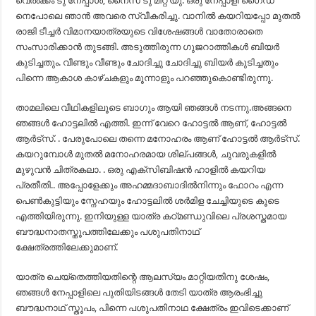
വെൽക്കം ടു നേപ്പാൾ, നൈസ് ടു മീറ്റ് യു. ഒരു നേപ്പാളി ഗൈഡ്
നെപോലെ ഞാൻ അവരെ സ്വീകരിച്ചു. വാനിൽ കയറിയപ്പോ മുതൽ
രാജി ടീച്ചർ വിമാനയാത്രയുടെ വിശേഷങ്ങൾ വാതോരാതെ
സംസാരിക്കാൻ തുടങ്ങി. അടുത്തിരുന്ന ഗുജറാത്തികൾ ബിയർ
കുടിച്ചതും. വീണ്ടും വീണ്ടും ചോദിച്ചു ചോദിച്ചു ബിയർ കുടിച്ചതും
പിന്നെ ആകാശ കാഴ്ചകളും മൂന്നാളും പറഞ്ഞുകൊണ്ടിരുന്നു.
താമലിലെ വീഥികളിലൂടെ ബാഗും ആയി ഞങ്ങൾ നടന്നു.അങ്ങനെ
ഞങ്ങൾ ഹോട്ടലിൽ എത്തി. ഇന്ന് വേറെ ഹോട്ടൽ ആണ്, ഹോട്ടൽ
ആർട്സ്. . പേരുപോലെ തന്നെ മനോഹരം ആണ് ഹോട്ടൽ ആർട്സ്.
കയറുമ്പോൾ മുതൽ മനോഹരമായ ശില്പങ്ങൾ, ചുവരുകളിൽ
മുഴുവൻ ചിത്രകലാ. . ഒരു എക്സിബിഷൻ ഹാളിൽ കയറിയ
പ്രതീതി.. അപ്പോളേക്കും അഹമ്മദാബാദിൽനിന്നും ഫോറം എന്ന
പെൺകുട്ടിയും സ്നേഹയും ഹോട്ടലിൽ ശർമിള ചേച്ചിയുടെ കൂടെ
എത്തിയിരുന്നു. ഇനിയുള്ള യാത്ര കഠ്മണ്ഡുവിലെ പ്രശസ്തമായ
ബൗദ്ധനാതസ്തൂപത്തിലേക്കും പശുപതിനാഥ്
ക്ഷേത്രത്തിലേക്കുമാണ്.
യാത്ര ചെയ്തെത്തിയതിന്റെ ആലസ്യം മാറ്റിയതിനു ശേഷം,
ഞങ്ങൾ നേപ്പാളിലെ പുതിയിടങ്ങൾ തേടി യാത്ര ആരംഭിച്ചു
ബൗദ്ധനാഥ് സ്തൂപം, പിന്നെ പശുപതിനാഥ ക്ഷേത്രം ഇവിടെക്കാണ്