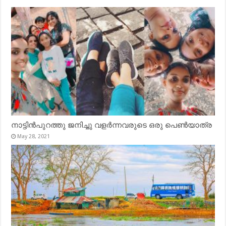
നാട്ടിൻപുറത്തു ജനിച്ചു വളർന്നവരുടെ ഒരു പെൺയാത്ര
May 28, 2021