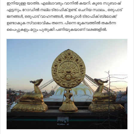
ഇനിയുള്ള യാത്ര. എല്ലാവരും വാനിൽ കയറി. കൂടെ സുബാഷ്
ഏട്ടനും. റോഡിൽ നല്ല ട്രാഫിക് ഉണ്ട്. ചെറിയ സ്ഥലം , ഒരുപാട്
ജനങ്ങൾ, ഒരുപാട് വാഹനങ്ങൾ, അപ്പോൾ ട്രാഫിക് ബ്ലോക്ക്
ഉണ്ടാകുക സ്വാഭാവികം തന്നെ. പിന്നെ ഭൂകമ്പത്തിൽ തകർന്ന
പൈപ്പുകളും മറ്റും പുതുക്കി പണിയുകയാണ് വശങ്ങളിൽ.