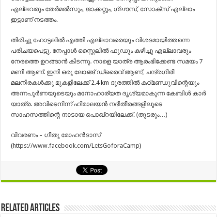
എല്ലവരും തേർമൽസും, ജാക്കറ്റും, ഗ്ലൗസ്, സോക്സ്‌ എല്ലാം
ഇട്ടാണ് നടത്തം.
തിരിച്ചു ഹോട്ടലിൽ എത്തി എല്ലാവരെയും വിശദമായിത്തന്നെ
പരിചയപെട്ടു. നേപ്പാൾ സ്റ്റൈലിൽ ഫുഡും കഴിച്ചു എല്ലാവരും
നേരത്തെ ഉറങ്ങാൻ കിടന്നു. നാളെ യാത്ര ആരംഭിക്കേണ്ട സമയം 7
മണി ആണ്. ഇനി ഒരു ലോങ്ങ് ഡ്രൈവ് ആണ്, ചന്ദ്രഗിരി
മലനിരകൾക്കു മുകളിലേക്ക് 2.4 km ദൂരത്തിൽ കഠ്മണ്ഡുവിന്റെയും
അന്നപൂർണയുടെയും മനോഹാര്യത ദൃശ്യമാകുന്ന കേബിൾ കാർ
യാത്ര. അവിടെനിന്ന് ഹിമാലയൻ നദീതീരങ്ങളിലൂടെ
സാഹസത്തിന്റെ നാടായ പൊഖ്‌റയിലേക്ക്. (തുടരും…)
വിവരണം – ഗീതു മോഹന്‍ദാസ്‌
(
https://www.facebook.com/LetsGoforaCamp
)
Related Articles