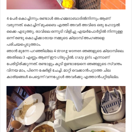
4 പേർ കൊച്ചിന്നും രണ്ടാൾ അഹമ്മദാബാദിൽനിന്നും ആണ്
വരുന്നത്. കൊച്ചിന് മുംബൈ എത്തി അവർ അവിടെ ഒരു ഹോട്ടൽ
ഒക്കെ എടുത്തു. രാവിലെ ഒന്നൂടി വിളിച്ചു എയർപോർട്ടിൽ നിന്നുള്ള
ഒന്ന് രണ്ടു കൊച്ചിക്കാരായ നമ്മുടെ ക്യാമ്പ് അംഗങ്ങളെ
പരിചയപ്പെടുത്താം.
ഞാൻ മുന്നേ പറഞ്ഞില്ലേ 4 strong women ഞങ്ങളുടെ ക്യാമ്പിലെ.
അതിലെ 3 എണ്ണം ആണ് ഈ ഗ്രൂപ്പിൽ. crazy girls എന്നാണ്
പേരിട്ടിരിക്കുന്നത്. രണ്ടാളും കൂടി ഉണ്ടായേനെ ഞങ്ങളുടെ സ്വന്തം
വിനയ മാം, പിന്നെ ഷേർളി ചേച്ചി. മാറ്റി വെക്കാൻപറ്റാത്ത ചില
കാര്യങ്ങൾ പെട്ടെന്ന് വന്നപ്പോൾ അവർക്കു എത്താൻപറ്റിയില്ല.