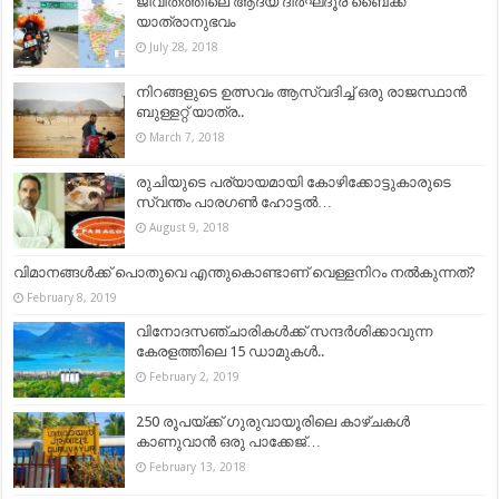
ജീവിതത്തിലെ ആദ്യ ദീർഘദൂര ബൈക്ക്
യാത്രാനുഭവം
July 28, 2018
നിറങ്ങളുടെ ഉത്സവം ആസ്വദിച്ച് ഒരു രാജസ്ഥാന്‍
ബുള്ളറ്റ് യാത്ര..
March 7, 2018
രുചിയുടെ പര്യായമായി കോഴിക്കോട്ടുകാരുടെ
സ്വന്തം പാരഗൺ ഹോട്ടൽ…
August 9, 2018
വിമാനങ്ങൾക്ക് പൊതുവെ എന്തുകൊണ്ടാണ് വെള്ളനിറം നൽകുന്നത്?
February 8, 2019
വിനോദസഞ്ചാരികൾക്ക് സന്ദർശിക്കാവുന്ന
കേരളത്തിലെ 15 ഡാമുകൾ..
February 2, 2019
250 രൂപയ്ക്ക് ഗുരുവായൂരിലെ കാഴ്ചകള്‍
കാണുവാന്‍ ഒരു പാക്കേജ്…
February 13, 2018