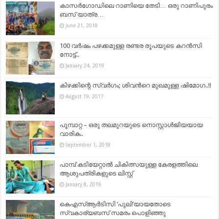
കാസർഗോഡിലെ റാണിയെ തേടി… ഒരു റാണിപുരം
ബസ് യാത്ര…
June 21, 2018
100 വർഷം പഴക്കമുള്ള രണ്ടര രൂപയുടെ കറൻസി
നോട്ട്..
January 24, 2019
കിഴക്കിന്റെ സ്വര്‍ഗം; ശിവന്‍റെ മുഖമുള്ള ഷിമോഗ..!!
August 19, 2017
പൂമ്പാറ്റ – ഒരു തലമുറയുടെ നൊസ്റ്റാള്‍ജിയയായ
വാരിക..
September 1, 2018
പാമ്പ് കടിയേറ്റാൽ ചികിത്സയുള്ള കേരളത്തിലെ
ആശുപത്രികളുടെ ലിസ്റ്റ്
January 8, 2019
കെഎസ്ആര്‍ടിസി ‘പുലി’യായതോടെ
സ്വകാര്യബസ് സമരം പൊളിഞ്ഞു