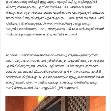
ഊരിക്കളഞ്ഞു സ്വറ്റർ ഇട്ടു ചുരുണ്ടുകൂടി കട്ടിപ്പുതപ്പിനുള്ളിൽ
കിടന്നു നല്ല ഉറക്കം. എനിക്ക് രാവിലെ ചില പണികൾ ഉണ്ട്
അതുകൊണ്ടു നേരത്തെ തന്നെ എണീക്കണം എന്നുകരുതി അലാറം
ഒക്കെ റെഡി ആക്കി ആണ് എന്റെ ഉറക്കം. പാവം ഉർമിക്കു നല്ല പനി
പിടിച്ചിട്ടുണ്ട്. കിടക്കുമ്പോൾ തന്നെ അവൾക്കു ശബ്ദം ഒന്നും
വരുന്നില്ലായിരുന്നു. പാവം, അതുകണ്ടു പ്രികോഷൻ ആയി ഞാൻ
നല്ല ചൂടുവെള്ളം ഒക്കെ കുടിച്ചാണ് കിടക്കുന്നത്.
രാവിലെ പറഞ്ഞസമയത് അലാറം അടിച്ചു ആദ്യം ഉണരുന്നത്
ഞാനാകും എന്നൊക്കെ കരുതിയിരിക്കുമ്പോളാണ് രണ്ടും നേരത്തെ
എണീട്ടിരിക്കുന്നുണ്ട് . അടിപൊളി ഞാൻ പ്ലിങ് ആയി. ഇന്നാണ്
ഞങ്ങളുടെ ബാക്കി ക്യാമ്പ് അംഗങ്ങൾ എത്തുന്ന ദിവസം. രാത്രി
വൈഫൈ കിട്ടിയപ്പോൾ എല്ലാവരെയും വിളിച്ചു കാര്യങ്ങൾ ഒക്കെ
സെറ്റ് ആക്കി, പിന്നെ നാട്ടിൽ എന്തുണ്ടായാലും ആദിഷ് ഏട്ടനും
സങ്കീര്ത്തും ഹെല്പ് ഡെസ്കും പിടിച്ചിരിക്കുന്നുണ്ട് .