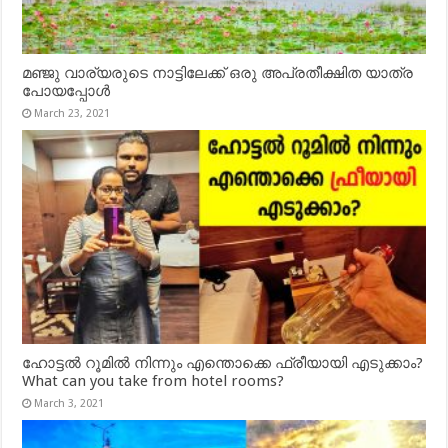
മഞ്ജു വാര്യരുടെ നാട്ടിലേക്ക് ഒരു അപ്രതീക്ഷിത യാത്ര
പോയപ്പോൾ
March 23, 2021
ഹോട്ടൽ റൂമിൽ നിന്നും എന്തൊക്കെ ഫ്രീയായി എടുക്കാം?
What can you take from hotel rooms?
March 3, 2021