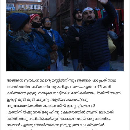
അങ്ങനെ ബൗദ്ധനാഥന്റെ മണ്ണിൽനിന്നും ഞങ്ങൾ പശുപതിനാഥ
ക്ഷേത്രത്തിലേക്ക് യാത്ര ആരംഭിച്ചു. സമയം ഏതാണ്ട് 5 മണി
കഴിഞ്ഞതേ ഉള്ളു. നമ്മുടെ നാട്ടിലെ 6 മണികഴിഞ്ഞ പ്രതീതി ആണ്.
ഇരുട്ട് കൂടി കൂടി വരുന്നു . ആദ്യം പോയത് ഒരു
ബുദ്ധക്ഷേത്രത്തിലേക്കാണെങ്കിൽ ഇപ്പോള് ഞങ്ങൾ
എത്തിനിൽക്കുന്നത് ഒരു ഹിന്ദു ക്ഷേത്രത്തിൽ ആണ്. ബാഗ്മതി
നദിതീരത്തു സ്ഥിതിചെയ്യുന്ന മനോഹരമായ ഒരു ക്ഷേത്രം.
ഞങ്ങൾ എത്തുമ്പോൾത്തന്നെ ഇരുട്ടു ഈ ക്ഷേത്രത്തിൽ