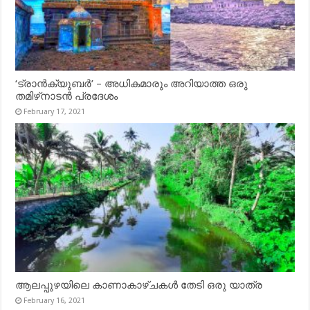
‘ട്രാൻക്യുബർ’ – അധികമാരും അറിയാത്ത ഒരു
തമിഴ്‌നാടൻ പ്രദേശം
February 17, 2021
ആലപ്പുഴയിലെ കാണാകാഴ്ചകൾ തേടി ഒരു യാത്ര
February 16, 2021