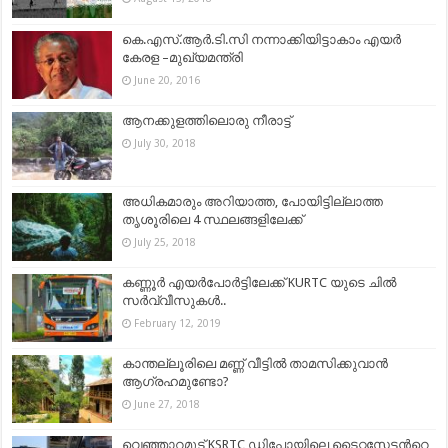
കെ.എസ്.ആര്‍.ടി.സി നന്നാക്കിയിട്ടാകാം എയര്‍
കേരള –മുഖ്യമന്ത്രി
June 20, 2016
ആനക്കുളത്തിലൊരു നീരാട്ട്
July 30, 2018
അധികമാരും അറിയാത്ത, പോയിട്ടില്ലാത്ത
തൃശൂരിലെ 4 സ്ഥലങ്ങളിലേക്ക്
July 25, 2018
കണ്ണൂർ എയർപോർട്ടിലേക്ക് KURTC യുടെ ചിൽ
സർവ്വീസുകൾ..
February 12, 2019
കാന്തല്ലൂരിലെ മണ്ണ് വീട്ടിൽ താമസിക്കുവാൻ
ആഗ്രഹമുണ്ടോ?
June 27, 2018
വെഞ്ഞാറമൂട് KSRTC ഡിപ്പോയിലെ ടൈറ്റസേട്ടന്‍റെ