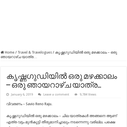
Home
/
Travel & Travelogues
/
കൃഷ്ണഗുഡിയിൽ ഒരു മഴക്കാലം – ഒരു
ഞായറാഴ്ച യാത്ര…
കൃഷ്ണഗുഡിയിൽ ഒരു മഴക്കാലം
– ഒരു ഞായറാഴ്ച യാത്ര…
January 6, 2019
Leave a comment
9,784 Views
വിവരണം – Savio Reno Raju.
കൃഷ്ണഗുഡിയിൽ ഒരു മഴക്കാലം – ചില യാത്രകൾ അങ്ങനെ ആണ്
എത്ര വട്ടം മുൻകൂട്ടി തീരുമാനിച്ചാലും നടന്നെന്നു വരില്ല. പക്ഷെ