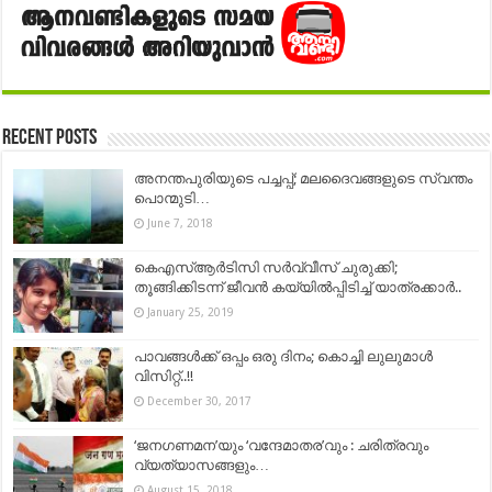
Recent Posts
അനന്തപുരിയുടെ പച്ചപ്പ്; മലദൈവങ്ങളുടെ സ്വന്തം
പൊന്മുടി…
June 7, 2018
കെഎസ്ആർടിസി സർവ്വീസ് ചുരുക്കി;
തൂങ്ങിക്കിടന്ന് ജീവൻ കയ്യിൽപ്പിടിച്ച് യാത്രക്കാർ..
January 25, 2019
പാവങ്ങൾക്ക് ഒപ്പം ഒരു ദിനം; കൊച്ചി ലുലുമാൾ
വിസിറ്റ്..!!
December 30, 2017
‘ജനഗണമന’യും ‘വന്ദേമാതര’വും : ചരിത്രവും
വ്യത്യാസങ്ങളും…
August 15, 2018