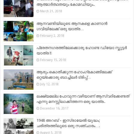
ആത്മാര്‍ത്ഥതയും കോമഡിയും..
March 21, 2018
ആനവണ്ടിയിലൂടെ ആനകളെ കാണാൻ
ഗവിയിലേക്ക്​ ഒരു യാത്ര…
February 2, 2018
പ്രേതനഗരത്തിലേക്കൊരു ഹോണ്ട ഡിയോ സ്കൂട്ടര്‍
യാത്ര !!
February 15, 2018
ആരും കൊതിക്കുന്ന ഹോംഗ്‌കോങ്ങിലേക്ക്
ഒറ്റയ്ക്കൊരു ബാച്ചിലർ ട്രിപ്പ്…
July 12, 2018
ലക്ഷ്യമല്ല പോവുന്ന വഴിയാണ് ആസ്വദിക്കേണ്ടത്
എന്നു മനസ്സിലാക്കിത്തന്ന ഒരു യാത്ര..
December 16, 2017
1948 അറബ് – ഇസ്രായേൽ യുദ്ധം;
ചരിത്രത്തിലൂടെ ഒരു സഞ്ചാരം….
August 5, 2018