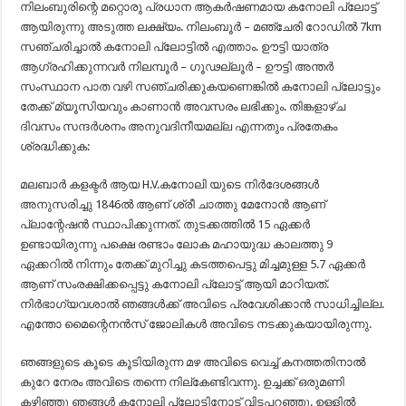
നിലംബുരിന്റെ മറ്റൊരു പ്രധാന ആകർഷണമായ കനോലി പ്ലോട്ട്
ആയിരുന്നു അടുത്ത ലക്ഷ്യം. നിലംബൂർ – മഞ്ചേരി റോഡിൽ 7km
സഞ്ചരിച്ചാൽ കനോലി പ്ലോട്ടിൽ എത്താം. ഊട്ടി യാത്ര
ആഗ്രഹിക്കുന്നവർ നിലമ്പൂർ – ഗൂഢല്ലൂർ – ഊട്ടി അന്തർ
സംസ്ഥാന പാത വഴി സഞ്ചരിക്കുകയണെങ്കിൽ കനോലി പ്ലോട്ടും
തേക്ക് മ്യൂസിയവും കാണാൻ അവസരം ലഭിക്കും. തിങ്കളാഴ്ച
ദിവസം സന്ദർശനം അനുവദിനീയമല്ല എന്നതും പ്രതേകം
ശ്രദ്ധിക്കുക:
മലബാർ കളക്ടർ ആയ H.V.കനോലി യുടെ നിർദേശങ്ങൾ
അനുസരിച്ചു 1846ൽ ആണ് ശ്രീ ചാത്തു മേനോൻ ആണ്
പ്ലാന്റേഷൻ സ്ഥാപിക്കുന്നത്. തുടക്കത്തിൽ 15 ഏക്കർ
ഉണ്ടായിരുന്നു പക്ഷെ രണ്ടാം ലോക മഹായുദ്ധ കാലത്തു 9
ഏക്കറിൽ നിന്നും തേക്ക് മുറിച്ചു കടത്തപെട്ടു മിച്ചമുള്ള 5.7 ഏക്കർ
ആണ് സംരക്ഷിക്കപ്പെട്ടു കനോലി പ്ലോട്ട് ആയി മാറിയത്.
നിർഭാഗ്യവശാൽ ഞങ്ങൾക്ക് അവിടെ പ്രവേശിക്കാൻ സാധിച്ചില്ല.
എന്തോ മൈന്റെനൻസ് ജോലികൾ അവിടെ നടക്കുകയായിരുന്നു.
ഞങ്ങളുടെ കൂടെ കൂടിയിരുന്ന മഴ അവിടെ വെച്ച് കനത്തതിനാൽ
കുറേ നേരം അവിടെ തന്നെ നില്കേണ്ടിവന്നു. ഉച്ചക്ക് ഒരുമണി
കഴിഞ്ഞു ഞങ്ങൾ കനോലി പ്ലോട്ടിനോട് വിടപറഞ്ഞു. ഉള്ളിൽ