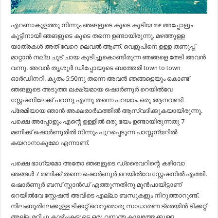
എറണാകുളത്തു നിന്നും ഞങളുടെ കൂടെ കൂടിയ മഴ അപ്പോളും
കൂട്ടിനായി ഞങളുടെ കൂടെ തന്നെ ഉണ്ടായിരുന്നു. മഴത്തുള്ള
യാത്രകൾ അത് വേറെ ലെവൽ ആണ്. വെളുപിനെ ഉള്ള തണുപ്പ്
മാറ്റാൻ നല്ല ചൂട് ചായ കുടിച്ചുകൊണ്ടിരുന്ന ഞങ്ങളെ തേടി അവൻ
വന്നു. അവൻ തൃശൂർ ഡിപ്പോയുടെ ബത്തേരി town to town
ഓർഡിനറി. കൃതം 5:50നു തന്നെ അവൻ ഞങ്ങളെയും കൊണ്ട്
ഞങളുടെ അടുത്ത ലക്ഷ്യമായ ഷൊർണുർ റെയിൽവേ
സ്റ്റേഷനിലേക്ക് പറന്നു എന്നു തന്നെ പറയാം. ഒരു ആനവണ്ടി
പ്രേമിയായ ഞാൻ അക്ഷരാർഥത്തിൽ ആസ്വദിക്കുകയായിരുന്നു.
പക്ഷെ അപ്പോളും എന്റെ ഉള്ളിൽ ഒരു ഭയം ഉണ്ടായിരുന്നതു 7
മണിക്ക് ഷൊർണുരിൽ നിന്നും പുറപ്പെടുന്ന പാസ്സന്ജറിൽ
കയറാനാകുമോ എന്നാണ്.
പക്ഷെ ഭാഗ്യമോ അതോ ഞങളുടെ ഡ്രൈവറിന്റെ കഴിവോ
ഞങ്ങൾ 7 മണിക്ക് തന്നെ ഷൊർണുർ റെയിൽവേ സ്റ്റേഷനിൽ എത്തി.
ഷൊർണുർ ബസ് സ്റ്റാൻഡ് എത്തുന്നതിനു മുൻപായിട്ടാണ്
റെയിൽവേ സ്റ്റേഷൻ അവിടെ എല്ലാ ബസുകളും നിറുത്താറുണ്ട്.
നിലംബുരിലേക്കുള്ള ടിക്കറ്റ് വെറുമൊരു സാധാരണ ട്രെയിൻ ടിക്കറ്റ്
അല്ല മറിച്ചു കാഴ്ചകളുടെ ഒരു വസന്ത കാലത്തേക്കുള്ള