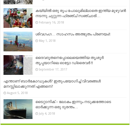
കയ്യില്‍ ഒരു രൂപ പോലുമില്ലാതെ ഇന്ത്യ മുഴുവന്‍
നടന്നു ചുറ്റുന്ന ഫ്രഞ്ച് സഞ്ചാരി…
February 16, 2018
ശിവഗംഗ… സാഹസം അത്ഭുതം പ്രണയം!!
May 1, 2018
ദൈവദൂതനെപ്പോലെയെത്തിയ തൃശൂർ
തൃപ്പയാറിലെ ഓട്ടോ ഡ്രൈവർ !!
September 17, 2017
എന്താണ് ബാർകോഡുകൾ? ഇതുപയോഗിച്ച് വിവരങ്ങൾ
മനസ്സിലാക്കുന്നത് എങ്ങനെ?
August 5, 2018
ടൈറ്റാനിക് – ലോകം ഇന്നും നടുക്കത്തോടെ
ഓർക്കുന്ന ഒരു ദുരന്തം…
July 4, 2018