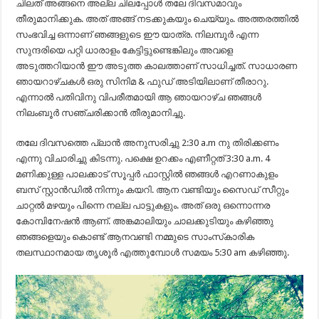
ചിലത് അങ്ങനെ അല്ല ചിലപ്പോൾ തലേ ദിവസമാവും
തീരുമാനിക്കുക. അത് അങ്ങ് നടക്കുകയും ചെയ്യും. അത്തരത്തിൽ
സംഭവിച്ച ഒന്നാണ് ഞങ്ങളുടെ ഈ യാത്ര. നിലമ്പൂർ എന്ന
സുന്ദരിയെ പറ്റി ധാരാളം കേട്ടിട്ടുണ്ടെങ്കിലും അവളെ
അടുത്തറിയാൻ ഈ അടുത്ത കാലത്താണ് സാധിച്ചത്. സാധാരണ
ഞായറാഴ്ചകൾ ഒരു സിനിമ & ഫുഡ് അടിയിലാണ് തീരാറു.
എന്നാൽ പതിവിനു വിപരീതമായി ആ ഞായറാഴ്ച ഞങ്ങൾ
നിലംബൂർ സഞ്ചരിക്കാൻ തീരുമാനിച്ചു.
തലേ ദിവസത്തെ പ്ലാൻ അനുസരിച്ചു 2:30 a.m നു തിരിക്കണം
എന്നു വിചാരിച്ചു കിടന്നു. പക്ഷെ ഉറക്കം എണീറ്റത് 3:30 a.m. 4
മണിക്കുള്ള പാലക്കാട്‌ സൂപ്പർ ഫാസ്റ്റിൽ ഞങ്ങൾ എറണാകുളം
ബസ് സ്റ്റാൻഡിൽ നിന്നും കയറി. ആന വണ്ടിയും സൈഡ് സീറ്റും
ചാറ്റൽ മഴയും പിന്നെ നല്ല പാട്ടുകളും. അത് ഒരു ഒന്നൊന്നര
കോമ്പിനേഷൻ ആണ്. അങ്കമാലിയും ചാലക്കുടിയും കഴിഞ്ഞു
ഞങ്ങളെയും കൊണ്ട് ആനവണ്ടി നമ്മുടെ സാംസ്‌കാരിക
തലസ്ഥാനമായ തൃശൂർ എത്തുമ്പോൾ സമയം 5:30 am കഴിഞ്ഞു.