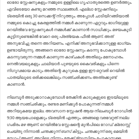
ഓരോ സ്റ്റേഷനുകളും നമ്മുടെ ഉള്ളിലെ ഗൃഹാതുരത്തെ ഉണർത്തും.
എവിടെയോ കണ്ടു മറഞ്ഞ സ്ഥലങ്ങൾ. എല്ലാ സ്റ്റേഷനിലും
ട്രെയിൻ ഒരു 30 സെക്കന്റ്‌ നിറുത്തും. അപ്പോൾ ചാടിയിറങ്ങിയാൽ
നമ്മുടെ കൊച്ചു കേരളത്തിൽ നമ്മൾ കാണുന്ന ഏറ്റവും ഭാഗിയുള്ള
റെയിൽവേ സ്റ്റേഷനുകൾ നമ്മൾക്ക് കാണാൻ സാധിക്കും. മഴയംകൂടി
കൂട്ടിനുണ്ടെങ്കിൽ വേറെ ഒരു പ്രത്യേക ഫീൽ ആണ്. അത്
അനുഭവിച്ചു തന്നെ അറിയണം. എനിക്ക് അനുഭവിക്കാനുള്ള ഭാഗ്യം
ഉണ്ടായിരുന്നു. അങ്ങനെ ഓരോ സ്റ്റേഷനും കടന്നു പോകുമ്പോൾ
കടന്നുവരുന്ന നമ്മൾ കാണുന്ന കാഴ്ചകൾ അതിലും മനോഹരം.
നെൽവയലുകളും ചാലിയാർ പുഴയുടെ കൈവരികളും പിന്നെ
നിഗൂഢമായ കാടും അതിന്റെ കുറുകെ ഉള്ള ഈ ഒറ്റവരി റെയിൽ
പാതയിലൂടെ ഒരിക്കലെങ്കിലും സഞ്ചരിക്കണം അത്രക്കുണ്ട്
കാണാൻ.
നിലമ്പൂർ അടുക്കാറാകുമ്പോൾ തേക്കിൻ കാടുകളുടെ ഇടയിലൂടെ
നമ്മൾ സഞ്ചരിക്കും. രണ്ടര മണിക്കൂർ പോകുന്നത് നമ്മൾ
അറിയുകയേ ഇല്ല. അവസാന സ്റ്റേഷൻ ആയ നിലംബൂർ റോഡിൽ
9:30 ആയപോളെക്കും ട്രെയിൻ എത്തും. ഞങ്ങളെ വരവേറ്റത് നല്ല
ഗംഭിരം മഴ ആണ്. റെയിൽവേ സ്റ്റേഷന്റെ മുൻപിലെ റോഡ് ക്രോസ്സ്
ചെയ്തു നിന്നാൽ ചന്തക്കുന്ന് ബസ് കിട്ടും. ചന്തക്കുന്ന് ഒരു മെയിൻ
സ്റ്റോപ്പ്‌ ആണ്. അവിടെ നിന്നും തേക്ക് മ്യൂസിയം പോകാനുള്ള