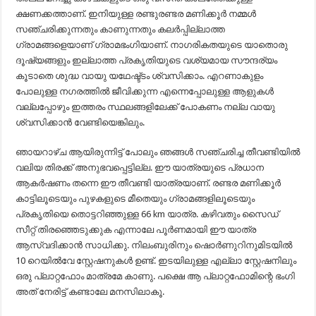
ക്ഷണക്കത്താണ്. ഇനിയുള്ള രണ്ടുരണ്ടര മണിക്കൂർ നമ്മൾ
സഞ്ചരിക്കുന്നതും കാണുന്നതും കലർപ്പില്ലാത്ത
ഗ്രാമങ്ങളെയാണ് ഗ്രാമഭംഗിയാണ്. നാഗരികതയുടെ യാതൊരു
ദൂഷ്യങ്ങളും ഇല്ലാത്ത പ്രകൃതിയുടെ വശ്യമായ സൗന്ദര്യം
കൂടാതെ ശുദ്ധ വായു യഥേഷ്ട്ടം ശ്വസിക്കാം. എറണാകുളം
പോലുള്ള നഗരത്തിൽ ജീവിക്കുന്ന എന്നെപ്പോലുള്ള ആളുകൾ
വല്ലപ്പോഴും ഇത്തരം സ്ഥലങ്ങളിലേക്ക് പോകണം നല്ല വായു
ശ്വസിക്കാൻ വേണ്ടിയെങ്കിലും.
ഞായറാഴ്ച ആയിരുന്നിട്ട് പോലും ഞങ്ങൾ സഞ്ചരിച്ച തീവണ്ടിയിൽ
വലിയ തിരക്ക് അനുഭവപ്പെട്ടില്ല. ഈ യാത്രയുടെ പ്രധാന
ആകർഷണം തന്നെ ഈ തീവണ്ടി യാത്രയാണ്. രണ്ടര മണിക്കൂർ
കാട്ടിലൂടെയും പുഴകളുടെ മീതെയും ഗ്രാമങ്ങളിലൂടെയും
പ്രകൃതിയെ തൊട്ടറിഞ്ഞുള്ള 66 km യാത്ര. കഴിവതും സൈഡ്
സീറ്റ്‌ തിരഞ്ഞെടുക്കുക എന്നാലേ പൂർണമായി ഈ യാത്ര
ആസ്വദിക്കാൻ സാധിക്കു. നിലംബുരിനും ഷൊർണുറിനുമിടയിൽ
10 റെയിൽവേ സ്റ്റേഷനുകൾ ഉണ്ട്. ഇടയിലുള്ള എല്ലാ സ്റ്റേഷനിലും
ഒരു പ്ലാറ്റഫോം മാത്രമേ കാണു. പക്ഷെ ആ പ്ലാറ്റഫോമിന്റെ ഭംഗി
അത് നേരിട്ട് കണ്ടാലേ മനസിലാകൂ.