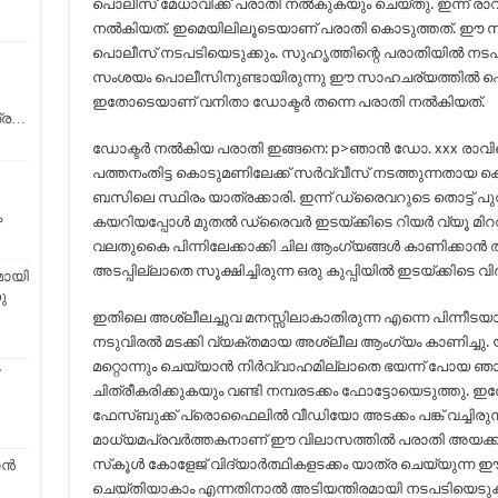
പൊലീസ് മേധാവിക്ക് പരാതി നൽകുകയും ചെയ്തു. ഇന്ന് 
നൽകിയത്. ഇമെയിലിലൂടെയാണ് പരാതി കൊടുത്തത്. ഈ
പൊലീസ് നടപടിയെടുക്കും. സുഹൃത്തിന്റെ പരാതിയിൽ നടപ
സംശയം പൊലീസിനുണ്ടായിരുന്നു ഈ സാഹചര്യത്തിൽ പൊലീ
ഇതോടെയാണ് വനിതാ ഡോക്ടർ തന്നെ പരാതി നൽകിയത്.
ത്ര…
ഡോക്ടർ നൽകിയ പരാതി ഇങ്ങനെ: p>ഞാൻ ഡോ. xxx രാവിലെ
പത്തനംതിട്ട കൊടുമണിലേക്ക് സർവ്വീസ് നടത്തുന്നതായ കെ
ബസിലെ സ്ഥിരം യാത്രക്കാരി. ഇന്ന് ഡ്രൈവറുടെ തൊട്ട് പുറ
ം
കയറിയപ്പോൾ മുതൽ ഡ്രൈവർ ഇടയ്ക്കിടെ റിയർ വ്യൂ മിററിലൂ
വലതുകൈ പിന്നിലേക്കാക്കി ചില ആംഗ്യങ്ങൾ കാണിക്കാൻ ത
അടപ്പില്ലാതെ സൂക്ഷിച്ചിരുന്ന ഒരു കുപ്പിയിൽ ഇടയ്ക്കിടെ വിരല
ായി
ു
ഇതിലെ അശ്ലീലച്ചുവ മനസ്സിലാകാതിരുന്ന എന്നെ പിന്നീടയാ
നടുവിരൽ മടക്കി വ്യക്തമായ അശ്ലീല ആംഗ്യം കാണിച്ചു. 
മറ്റൊന്നും ചെയ്യാൻ നിർവ്വാഹമില്ലാതെ ഭയന്ന് പോ
ചിത്രീകരിക്കുകയും വണ്ടി നമ്പരടക്കം ഫോട്ടോയെടുത്തു. ഇ
ഫേസ്‌ബുക്ക് പ്രൊഫൈലിൽ വീഡിയോ അടക്കം പങ്ക് വച്ചിരുന്നു
മാധ്യമപ്രവർത്തകനാണ് ഈ വിലാസത്തിൽ പരാതി അയക്കാൻ
സ്‌കൂൾ കോളേജ് വിദ്യാർത്ഥികളടക്കം യാത്ര ചെയ്യുന്ന 
്‍
ചെയ്തിയാകാം എന്നതിനാൽ അടിയന്തിരമായി നടപടിയെടുക്ക