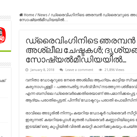
Home
/
News
/
ഡ്രൈവിംഗിനിടെ ഞരമ്പന്‍ ഡ്രൈവറുടെ അശ്ലീ
സോഷ്യല്‍മീഡിയയില്‍…
ഡ്രൈവിംഗിനിടെ ഞരമ്പന്
അശ്ലീല ചേഷ്ടകള്‍; ദൃശ്യങ്
സോഷ്യല്‍മീഡിയയില്‍…
January 8, 2018
Leave a comment
21,896 Views
വനിതാ ഡോക്ടറുടെ നേരെ അശ്ലീല ആംഗ്യം കാട്ടിയ സ്വ
്ക്
കരുനാഗപ്പള്ളി – പത്തനംതിട്ട സർവ്വീസ് നടത്തുന്ന ശ്രീദ
എന്ന ബസിലെ ഡ്രൈവർക്കെതിരെയാണ് അപമാനിക്കപ്പെട്ട വന
ആദ്യം പരാതിപ്പെട്ടത്. പിന്നീട് ഡോക്ടറും പരാതി പൊലീസിന
രാവിലെ അടൂരിൽ നിന്നും കയറിയ ഡോക്ടർ ഡ്രൈവർ സീറ്റിന്
ഇരുന്നത്. കയറിയപ്പോൾ മുതൽ ഡ്രൈവർ കണ്ണാടിയിലുടെ നോക്ക
ഇടയ്ക്ക് ഒരു കുപ്പിയിൽ വിരൽ കയറ്റി കാണിക്കുകയും ചെയ്ത