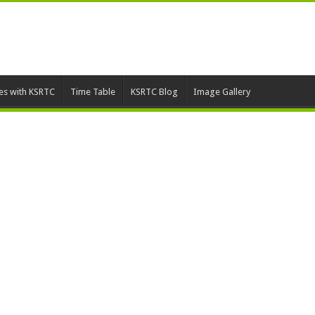
ies with KSRTC
Time Table
KSRTC Blog
Image Gallery