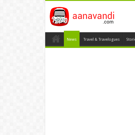
News
Travel & Travelogues
Stor