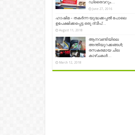
ഡ്രൈവറും…
June 27, 2016
ഹാഷിമ – തകർന്ന യുദ്ധക്കപ്പൽ പോലെ
ഉപേക്ഷിക്കപ്പെട്ട ഒരു ദ്വീപ്…
August 11, 2018
ആനവണ്ടിയിലെ
അന്തിയുറക്കങ്ങൾ;
രസകരമായ ചില
കാഴ്ചകള്‍…
March 12, 2018