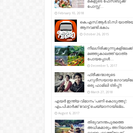
മകളുടെ ഫേസ്ബുക്ക്
പോസ്റ്റ്…
February 10, 2018
കെ.എസ്.ആര്‍.ടി.സി യാത്രയ്ക
ആനവണ്ടി.കോം
October 26, 2015
നീലഗിരിക്കുന്നുകളിലേക്ക്
മഞ്ഞുകാലത്ത് യാത്ര
പോയപ്പോള്‍…
December 5, 2017
ഫ്രീക്കന്മാരുടെ
പറുദീസയായ ഗോവയിലേക
ഒരു ഫാമിലി ട്രിപ്പ്‌ !!
March 27, 2018
എയർ ഇന്ത്യ വിമാനം ‘പണി കൊടുത്തു’:
എം.പി.മാര്‍ക്ക് വോട്ട് ചെയ്യാനായില്ല..
August 6, 2017
തിരുവനന്തപുരത്തെ
അധികമാരും അറിയാത്ത
വെള്ളച്ചാട്ടത്തിലേക്ക്..