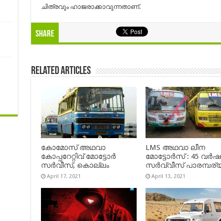
ചിത്രവും ഹാജരാക്കാവുന്നതാണ്.
Share
Related Articles
കോമോസ് അഥവാ
LMS അഥവാ ലീന
കോപ്പറേറ്റിവ് മോട്ടോര്‍
മോട്ടോർസ് : 45 വർ
സര്‍വീസ്, കൊല്ലം
സർവ്വീസ് പാരമ്പര്
April 17, 2021
April 13, 2021