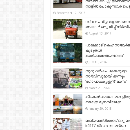
നിര്‍ത്തിവെച്ചു; ഓണത്തിന
നാട്ടില്‍ പോകുന്നവര്‍ പെട്
September 12, 2016
സ്വന്തം വീട്ടു മുറ്റത്തിരുന്ന
അയാള്‍ ഒരു ജീപ്പ് നിര്‍മ്മിച്
August 13, 2017
പാലക്കാട് കെഎസ്ആര്‍ട
കൂടുതല്‍
കാര്യക്ഷമതയിലേക്ക്
July 16, 2016
നൂറു വർഷം പഴക്കമുള്ള
സർവീസുമായി ഇന്നും
‘ഗോപാലകൃഷ്ണൻ’ ബസ്
March 28, 2020
കിഴക്കൻ കടലോരങ്ങളില
തെക്കേ മുനമ്പിലേക്ക്…..
January 29, 2018
മുഖ്യമന്ത്രിയോട് ഒരു മുന
KSRTC ജീവനക്കാരന്‍റെ