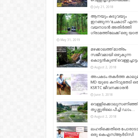
July 21, 2018
ആനയും കടുവയും
ഇറങ്ങുന്ന ‘ചേകാടി’ എന്ന
വയനാടൻ അതിർത്തി
ഗ്രാമത്തിലേക്ക് ഒരു യാ
May 31, 2019
മഴക്കാലത്ത് മാത്രം
സജീവമായി ഒഴുകുന്ന
കൊട്ടൻകുണ്ട് വെള്ളച്ചാട്ട
August 2, 2018
അപകടം തകർത്ത കാലുമ
MD യുടെ കനിവുതേടി ഒര
KSRTC ജീവനക്കാരൻ
June 3, 2018
വെള്ളിക്കൊലുസണിഞ്ഞ്
തൃശ്ശൂരിലെ പീച്ചി ഡാം…
August 2, 2018
ലഹരിക്കെതിരെ പോരാടാന
ഒരു കെഎസ്ആര്‍ടിസി