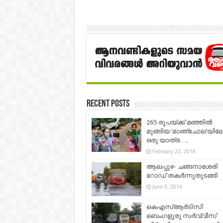
Recent Posts
265 രൂപയ്ക്ക് മഞ്ഞിൽ
മുങ്ങിയ ‘മാഞ്ചോല’യിലേക
ഒരു യാത്ര….
February 23, 2018
ആലപ്പുഴ- ചങ്ങനാശേരി
റോഡ് തകര്‍ന്നുതുടങ്ങി
June 9, 2016
കെഎസ്ആര്‍ടിസി
ബെംഗളൂരു സര്‍വ്വീസ്