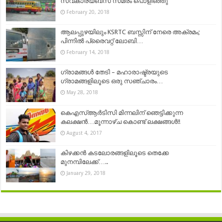
സ്വകാര്യബസ് സമരം പൊളിഞ്ഞു
February 20, 2018
ആലപ്പുഴയിലും KSRTC ബസ്സിന് നേരെ അക്രമം;
പിന്നില്‍ പ്രൈവറ്റ് ലോബി…
February 14, 2018
ഗ്രാമങ്ങൾ തേടി – മഹാരാഷ്ട്രയുടെ
ഗ്രാമങ്ങളിലൂടെ ഒരു സഞ്ചാരം…
May 28, 2018
കെഎസ്ആര്‍ടിസി മിന്നലിന് ഞെട്ടിക്കുന്ന
കലക്ഷന്‍…മൂന്നാഴ്ച കൊണ്ട് ലക്ഷങ്ങള്‍!!
August 4, 2017
കിഴക്കൻ കടലോരങ്ങളിലൂടെ തെക്കേ
മുനമ്പിലേക്ക്…..
January 29, 2018