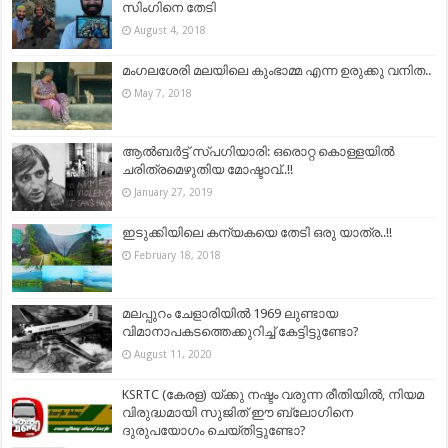
സിംഗിനെ തേടി
August 4, 2018
മംഗലശേരി മലയിലെ കുംഭാമ്മ എന്ന ഉരുക്കു വനിത..
May 7, 2018
ആല്‍ബര്‍ട്ട് സ്പഗിയാരി: ഒരൊറ്റ കൊള്ളയിൽ
ചരിത്രമെഴുതിയ മോഷ്ടാവ്..!!
January 27, 2019
ഇടുക്കിയിലെ കന്യകയെ തേടി ഒരു യാത്ര..!!
February 18, 2018
മലപ്പുറം ചേളാരിയിൽ 1969 ലുണ്ടായ
വിമാനാപകടത്തെക്കുറിച്ച് കേട്ടിട്ടുണ്ടോ?
August 11, 2020
KSRTC (കേരള) യ്ക്കു നഷ്ടം വരുന്ന രീതിയിൽ, നിയമ
വിരുദ്ധമായി സുജിത് ഈ ബ്ലോഗിനെ
ദുരുപയോഗം ചെയ്തിട്ടുണ്ടോ?