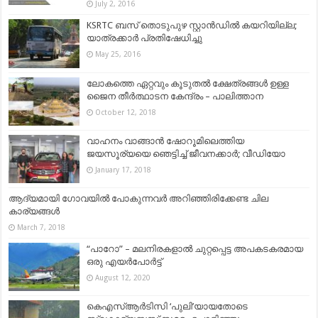
July 2, 2016
KSRTC ബസ് തൊടുപുഴ സ്റ്റാന്‍ഡില്‍ കയറിയില്ല;
യാത്രക്കാര്‍ പ്രതിഷേധിച്ചു
May 25, 2016
ലോകത്തെ ഏറ്റവും കൂടുതൽ ക്ഷേത്രങ്ങൾ ഉള്ള
ജൈന തീർത്ഥാടന കേന്ദ്രം – പാലിത്താന
October 12, 2018
വാഹനം വാങ്ങാന്‍ ഷോറൂമിലെത്തിയ
ജയസൂര്യയെ ഞെട്ടിച്ച് ജീവനക്കാര്‍; വീഡിയോ
January 17, 2018
ആദ്യമായി ഗോവയില്‍ പോകുന്നവർ അറിഞ്ഞിരിക്കേണ്ട ചില
കാര്യങ്ങള്‍
March 7, 2018
“പാറോ” – മലനിരകളാൽ ചുറ്റപ്പെട്ട അപകടകരമായ
ഒരു എയർപോർട്ട്
August 12, 2020
കെഎസ്ആര്‍ടിസി ‘പുലി’യായതോടെ