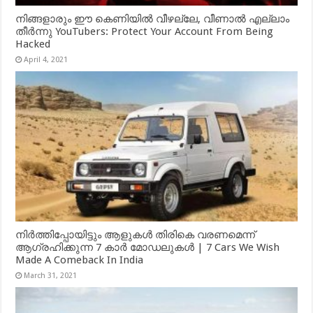
നിങ്ങളാരും ഈ കെണിയിൽ വീഴല്ലേ, വീണാൽ എല്ലാം
തീർന്നു YouTubers: Protect Your Account From Being
Hacked
April 4, 2021
നിർത്തിപ്പോയിട്ടും ആളുകൾ തിരികെ വരണമെന്ന്
ആഗ്രഹിക്കുന്ന 7 കാർ മോഡലുകൾ | 7 Cars We Wish
Made A Comeback In India
March 31, 2021