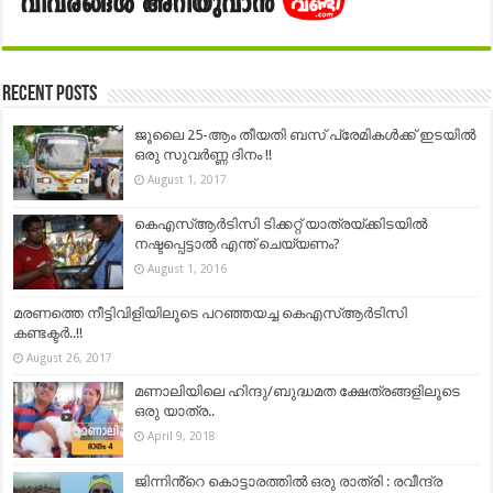
Recent Posts
ജൂലൈ 25-ആം തീയതി ബസ് പ്രേമികൾക്ക് ഇടയിൽ
ഒരു സുവർണ്ണ ദിനം !!
August 1, 2017
കെഎസ്ആര്‍ടിസി ടിക്കറ്റ് യാത്രയ്ക്കിടയിൽ
നഷ്ടപ്പെട്ടാൽ എന്ത് ചെയ്യണം?
August 1, 2016
മരണത്തെ നീട്ടിവിളിയിലൂടെ പറഞ്ഞയച്ച കെഎസ്ആര്‍ടിസി
കണ്ടക്ടര്‍..!!
August 26, 2017
മണാലിയിലെ ഹിന്ദു/ബുദ്ധമത ക്ഷേത്രങ്ങളിലൂടെ
ഒരു യാത്ര..
April 9, 2018
ജിന്നിൻ്റെ കൊട്ടാരത്തിൽ ഒരു രാത്രി : രവീന്ദ്ര