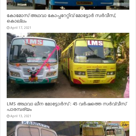
കോമോസ് അഥവാ കോപ്പറേറ്റിവ് മോട്ടോര്‍ സര്‍വീസ്,
കൊല്ലം
April 17, 2021
LMS അഥവാ ലീന മോട്ടോർസ് : 45 വർഷത്തെ സർവ്വീസ്
പാരമ്പര്യം
April 13, 2021