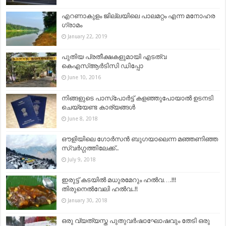
എറണാകുളം ജില്ലയിലെ പാലമറ്റം എന്ന മനോഹര
ഗ്രാമം
January 22, 2019
പുതിയ പ്രതീക്ഷകളുമായി എടത്വ
കെഎസ്ആര്‍ടിസി ഡിപ്പോ
June 10, 2016
നിങ്ങളുടെ പാസ്‌പോർട്ട് കളഞ്ഞുപോയാൽ ഉടനടി
ചെയ്യേണ്ട കാര്യങ്ങൾ
June 8, 2018
ഔളിയിലെ ഗോർസൻ ബുഗയാലെന്ന മഞ്ഞണിഞ്ഞ
സ്വർഗ്ഗത്തിലേക്ക്..
July 9, 2018
ഇരുട്ട് കടയില്‍ മധുരമേറും ഹല്‍വ….!!!
തിരുനെല്‍വേലി ഹല്‍വ..!!
January 30, 2018
ഒരു വ്യത്യസ്ത പുതുവർഷാഘോഷവും തേടി ഒരു