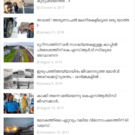
കുടുംബയാത്ര…!!
October 6, 2017
തവാങ് : അരുണാചൽ മലനിരകളിലൂടെ ഒരു യാത്ര
!!
January 31, 2018
ടൂറിസത്തിന് വൻ സാദ്ധ്യതകളുള്ള കാപ്പിൽ
പ്രദേശത്തിന് കെ.എസ്.ആർ.ടി.സിയുടെ
അവഗണന
August 4, 2016
ഇരുപത്തിഅയ്യായിരം ജീവനെടുത്ത മോര്‍വി
അണക്കെട്ട് ദുരന്തം – ഓർമ്മകളിൽ…
January 9, 2019
കാക്കി തന്നെ മതിയെന്നു കെഎസ്ആർടിസി
ജീവനക്കാർ..
August 13, 2017
ലോകത്തിലെ ഏറ്റവും വലിയ വിമാനാപകടത്തിന് 43
വയസ്…
December 15, 2017