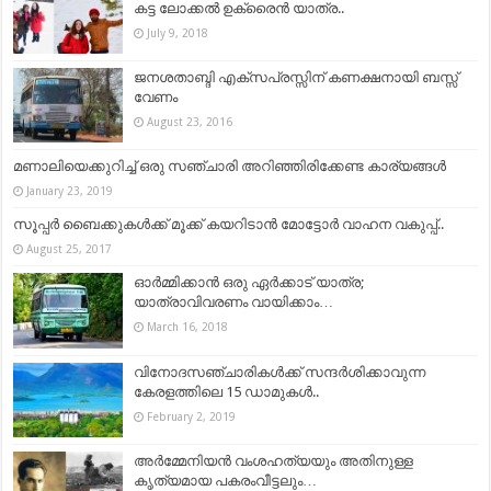
കട്ട ലോക്കൽ ഉക്രൈൻ യാത്ര..
July 9, 2018
ജനശതാബ്ദി എക്‌സപ്രസ്സിന് കണക്ഷനായി ബസ്സ്
വേണം
August 23, 2016
മണാലിയെക്കുറിച്ച്‌ ഒരു സഞ്ചാരി അറിഞ്ഞിരിക്കേണ്ട കാര്യങ്ങള്‍
January 23, 2019
സൂപ്പര്‍ ബൈക്കുകള്‍ക്ക് മൂക്ക് കയറിടാന്‍ മോട്ടോര്‍ വാഹന വകുപ്പ്..
August 25, 2017
ഓര്‍മ്മിക്കാന്‍ ഒരു ഏര്‍ക്കാട് യാത്ര;
യാത്രാവിവരണം വായിക്കാം…
March 16, 2018
വിനോദസഞ്ചാരികൾക്ക് സന്ദർശിക്കാവുന്ന
കേരളത്തിലെ 15 ഡാമുകൾ..
February 2, 2019
അർമ്മേനിയൻ വംശഹത്യയും അതിനുള്ള
കൃത്യമായ പകരംവീട്ടലും…