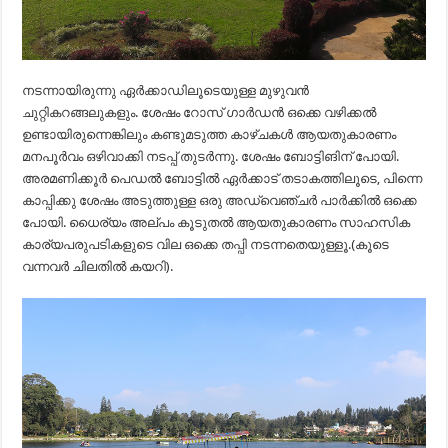
നടന്നായിരുന്നു ഏർക്കാഡിലൂടെയുള്ള മുഴുവൻ
ചുറ്റികറങ്ങലുകളും. ശേഷം റോസ് ഗാർഡൻ ഒക്കെ വഴിക്കൽ
ഉണ്ടായിരുന്നെങ്കിലും കണ്ടുമടുത്ത കാഴ്ചകൾ ആയതുകാരണം
മനപൂർവം ഒഴിവാക്കി നടപ്പ് തുടർന്നു. ശേഷം ബോട്ടിങിന് പോയി.
അരമണിക്കൂർ പെഡൽ ബോട്ടിൽ ഏർക്കാട് തടാകത്തിലൂടെ, പിന്നെ
കാപ്പിക്കു ശേഷം അടുത്തുള്ള ഒരു അഡ്വെഞ്ചർ പാർക്കിൽ ഒക്കെ
പോയി. ധൈര്യം അല്പം കൂടുതൽ ആയതുകാരണം സാഹസിക
കാര്യപരുപടികളുടെ വില ഒക്കെ തപ്പി നടന്നതെയുള്ളൂ.(കൂടെ
വന്നവർ ചിലതിൽ കയറി).