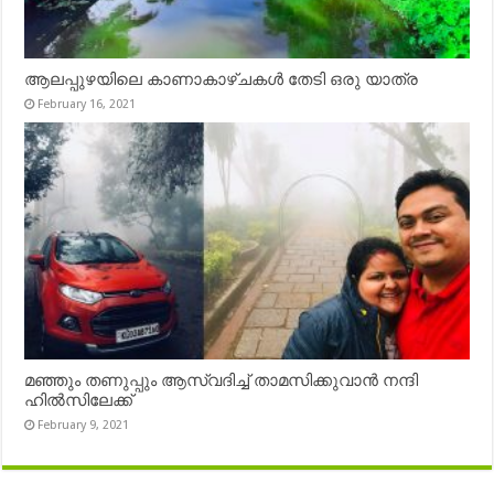
ആലപ്പുഴയിലെ കാണാകാഴ്ചകൾ തേടി ഒരു യാത്ര
February 16, 2021
മഞ്ഞും തണുപ്പും ആസ്വദിച്ച് താമസിക്കുവാൻ നന്ദി
ഹിൽസിലേക്ക്
February 9, 2021