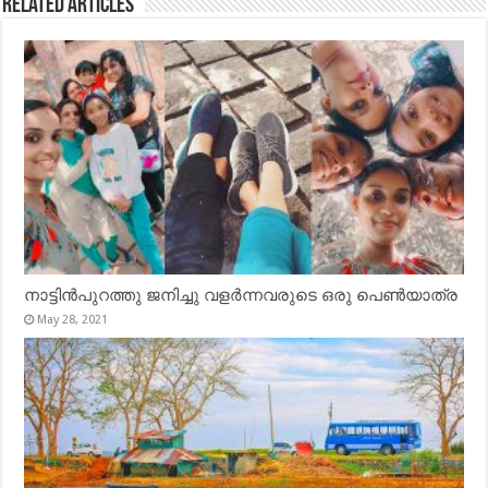
Related Articles
നാട്ടിൻപുറത്തു ജനിച്ചു വളർന്നവരുടെ ഒരു പെൺയാത്ര
May 28, 2021