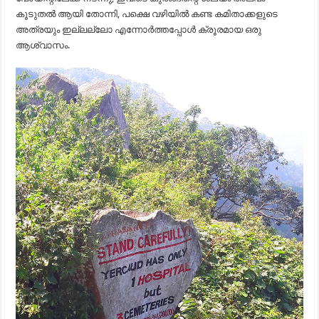
കൂടുതൽ ആയി തോന്നി, പക്ഷെ വഴിയിൽ കണ്ട കമിതാക്കളുടെ
അത്രയും ഇല്ലല്ലോ എന്നോർത്തപ്പോൾ ക്രൂരമായ ഒരു
ആശ്വാസം.