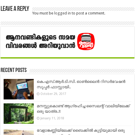
Leave a Reply
You must be
logged in
to post a comment.
Recent Posts
കെ.എസ്.ആർ.ടി.സി. ഓൺലൈൻ റിസർവേഷൻ
സൂപ്പർ ഫാസ്റ്റായി..
October 29, 2017
മനസ്സുകൊണ്ട് ആഗ്രഹിച്ച സൈലന്റ് വാലിയിലേക്ക്
ഒരു യാത്ര..!!
January 11, 2018
വേളാങ്കണ്ണിയിലേക്ക് ബൈക്കില്‍ കുട്ടിയുമായി ഒരു