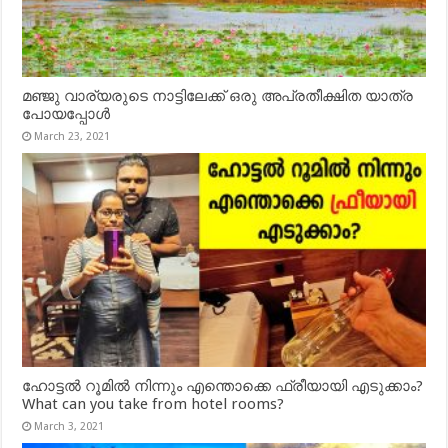
മഞ്ജു വാര്യരുടെ നാട്ടിലേക്ക് ഒരു അപ്രതീക്ഷിത യാത്ര
പോയപ്പോൾ
March 23, 2021
ഹോട്ടൽ റൂമിൽ നിന്നും എന്തൊക്കെ ഫ്രീയായി എടുക്കാം?
What can you take from hotel rooms?
March 3, 2021