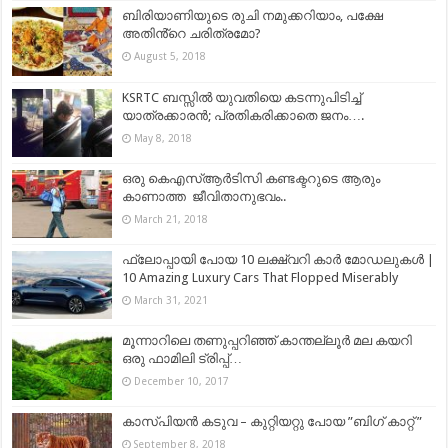
ബിരിയാണിയുടെ രുചി നമുക്കറിയാം, പക്ഷേ
അതിൻ്റെ ചരിത്രമോ?
August 5, 2018
KSRTC ബസ്സില്‍ യുവതിയെ കടന്നുപിടിച്ച്
യാത്രക്കാരന്‍; പ്രതികരിക്കാതെ ജനം….
May 8, 2018
ഒരു കെഎസ്ആര്‍ടിസി കണ്ടക്ടറുടെ ആരും
കാണാത്ത ജീവിതാനുഭവം..
March 21, 2018
ഫ്ലോപ്പായി പോയ 10 ലക്ഷ്വറി കാർ മോഡലുകൾ |
10 Amazing Luxury Cars That Flopped Miserably
March 31, 2021
മൂന്നാറിലെ തണുപ്പറിഞ്ഞ് കാന്തല്ലൂർ മല കയറി
ഒരു ഫാമിലി ട്രിപ്പ്…
December 10, 2017
കാസ്പിയൻ കടുവ – കുറ്റിയറ്റു പോയ ”ബിഗ് കാറ്റ് ”
September 8, 2018