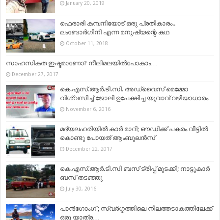
January 20, 2019
ഫെരാരി കമ്പനിയോട് ഒരു പ്രതികാരം..
ലംബോർഗിനി എന്ന മനുഷ്യന്റെ കഥ
October 11, 2018
സാഹസികത ഇഷ്ടമാണോ? നീലിമലയില്‍പോകാം…
December 27, 2017
കെ.എസ്‌.ആര്‍.ടി.സി. അഡ്വൈസ് മെമ്മോ
വിശ്വസിച്ച്‌ ജോലി ഉപേക്ഷിച്ച യുവാവ്‌ വഴിയാധാരം
November 6, 2016
മദ്യലഹരിയില്‍ കാര്‍ മാറി; ഔഡിക്ക് പകരം വീട്ടില്‍
കൊണ്ടു പോയത് ആംബുലന്‍സ്
December 22, 2017
കെ.എസ്.ആർ.ടി.സി ബസ് ട്രിപ്പ് മുടക്കി; നാട്ടുകാർ
ബസ് തടഞ്ഞു
July 30, 2016
പാൻഗോംഗ് ; സ്വർഗ്ഗത്തിലെ നീലത്തടാകത്തിലേക്ക്
ഒരു യാത്ര…