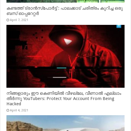
കണ്ടത്ത് ട്രാൻസ്‌പോർട്ട് : പാലക്കാട് ചരിത്രം കുറിച്ച ഒരു
ബസ് ഓപ്പറേറ്റർ
April 7, 2021
നിങ്ങളാരും ഈ കെണിയിൽ വീഴല്ലേ, വീണാൽ എല്ലാം
തീർന്നു YouTubers: Protect Your Account From Being
Hacked
April 4, 2021