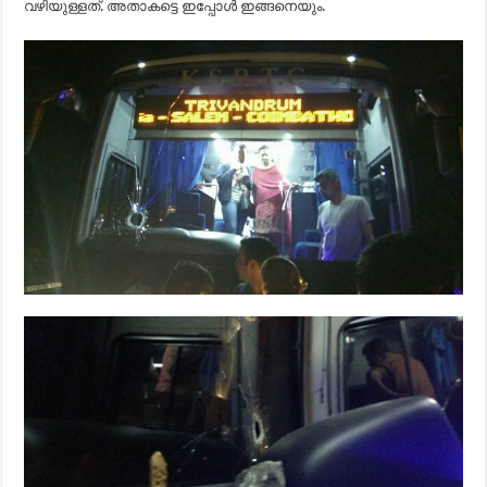
വഴിയുള്ളത്. അതാകട്ടെ ഇപ്പോള്‍ ഇങ്ങനെയും.