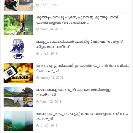
June 19, 2018
കൂത്തുപറമ്പ് ടു പൂനെ, പൂനെ ടു കൂത്തുപറമ്പ്
യാത്രകളുടെ വിശേഷങ്ങള്‍…
March 14, 2018
മലപ്പുറം ലോഫ്ലോര്‍ മോണിട്ടര്‍ മോഷണം ; തുമ്പ്
കിട്ടാതെ പോലീസ്
June 3, 2016
വെറും എട്ടു കിലോമീറ്റർ യാത്ര; യൂബറിന്‍റെ ബില്ല്
9 ലക്ഷം രൂപ!
January 12, 2018
മാമല മുകളിലെ സൂര്യോദയം തേടിയുള്ള
യാത്രകൾ
March 12, 2018
അനന്തപുരിയുടെ പച്ചപ്പ്; മലദൈവങ്ങളുടെ സ്വന്തം
പൊന്മുടി…
June 7, 2018