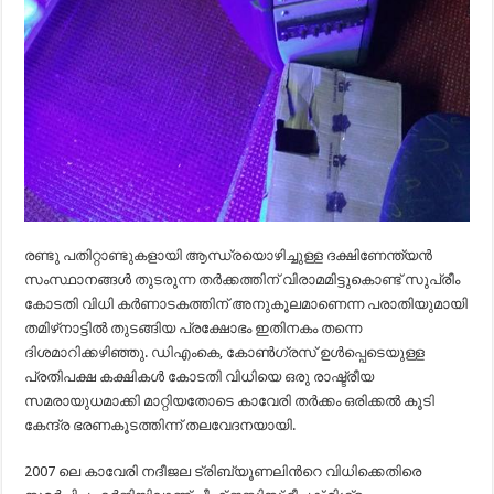
രണ്ടു പതിറ്റാണ്ടുകളായി ആന്ധ്രയൊഴിച്ചുള്ള ദക്ഷിണേന്ത്യന്‍
സംസ്ഥാനങ്ങള്‍ തുടരുന്ന തര്‍ക്കത്തിന് വിരാമമിട്ടുകൊണ്ട് സുപ്രീം
കോടതി വിധി കര്‍ണാടകത്തിന് അനുകൂലമാണെന്ന പരാതിയുമായി
തമിഴ്‌നാട്ടില്‍ തുടങ്ങിയ പ്രക്ഷോഭം ഇതിനകം തന്നെ
ദിശമാറിക്കഴിഞ്ഞു. ഡിഎംകെ, കോണ്‍ഗ്രസ് ഉള്‍പ്പെടെയുള്ള
പ്രതിപക്ഷ കക്ഷികള്‍ കോടതി വിധിയെ ഒരു രാഷ്ട്രീയ
സമരായുധമാക്കി മാറ്റിയതോടെ കാവേരി തര്‍ക്കം ഒരിക്കല്‍ കൂടി
കേന്ദ്ര ഭരണകൂടത്തിന്ന് തലവേദനയായി.
2007 ലെ കാവേരി നദീജല ട്രിബ്യൂണലിന്‍റെ വിധിക്കെതിരെ