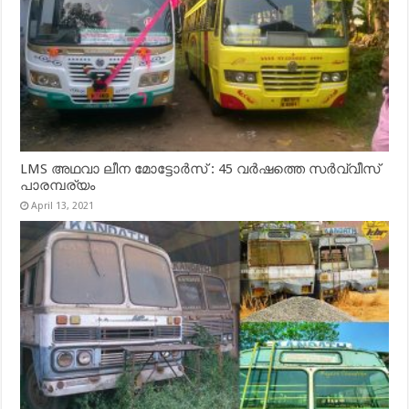
LMS അഥവാ ലീന മോട്ടോർസ് : 45 വർഷത്തെ സർവ്വീസ്
പാരമ്പര്യം
April 13, 2021