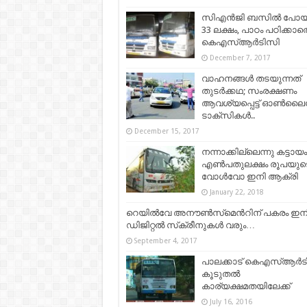
സിഎന്‍ജി ബസിൽ പോയ
33 ലക്ഷം, പാഠം പഠിക്കാത
കെഎസ്ആർടിസി
December 7, 2017
വാഹനങ്ങൾ തടയുന്നത്
തുടർക്കഥ; സംരക്ഷണം
ആവശ്യപ്പെട്ട് ഓൺല
ടാക്സികള്‍..
December 15, 2017
നന്നാക്കില്ലെന്നു കട്ടായം
എണ്‍പതുലക്ഷം രൂപയുട
വോള്‍വോ ഇനി ആക്രി
January 22, 2018
റെയിൽവേ അനൗൺസ്​മെൻറിന്​ പകരം ഇന
ഡിജിറ്റൽ സ്​ക്രീനുകൾ വരും…
September 4, 2017
പാലക്കാട് കെഎസ്ആര്‍ട
കൂടുതല്‍
കാര്യക്ഷമതയിലേക്ക്
July 16, 2016