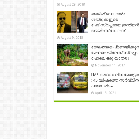
August 29, 2018
അജിത് ഡോവൽ :
ശത്രുക്കളുടെ
പേടിസ്വപ്നമായ ഇന്ത്യൻ
ജെയിംസ് ബോണ്ട്…
August 9, 2018
മേഘങ്ങളെ പ്രണയിക്കുന്
മേഘമലയിലേക്ക് സ്വപ്നം
പോലെ ഒരു യാത്ര !
November 11, 2017
LMS അഥവാ ലീന മോട്ടോ
: 45 വർഷത്തെ സർവ്വീസ
പാരമ്പര്യം
April 13, 2021