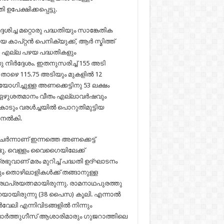
പേക്ഷിക്കപ്പെട്ടു.
ിച്ച മറ്റൊരു പദ്ധതിയും സാങ്കേതിക
ായ കാപ്റ്റൻ പെനിക്യുക്ക്, ആർ സ്മിത്ത്
ു. എല്ല പഴയ പദ്ധതികളും
നിർദ്ദേശം. ഇതനുസരിച്ച് 155 അടി
ി. താഴെ 115.75 അടിയും മുകളിൽ 12
യോഗിച്ചുള്ള അണക്കെട്ടിനു 53 ലക്ഷം
ടെ ഏഴുശതമാനം വീതം എല്ലാവർഷവും
ൽ. കൊടും വരൾച്ചയിൽ പൊറുതിമുട്ടിയ
ം നൽകി.
ർന്നാണ്‌ ഇന്നത്തെ അണക്കെട്ട്
ണ്ടു. വെള്ളം വൈഗൈയിലേക്ക്
ഭുവാണ് മരം മുറിച്ച് പദ്ധതി ഉദ്ഘാടനം
ം തൊഴിലാളികൾക്ക് തങ്ങാനുള്ള
ഭഗീരഥപ്രയത്നമായിരുന്നു. രാമനാഥപുരത്തു
ായിരുന്നു (38 പൈസ) കൂലി. എന്നാൽ
വേലി എന്നിവിടങ്ങളിൽ നിന്നും
 പോർത്തുഗീസ് ആശാരിമാരും ഗുജറാത്തിലെ