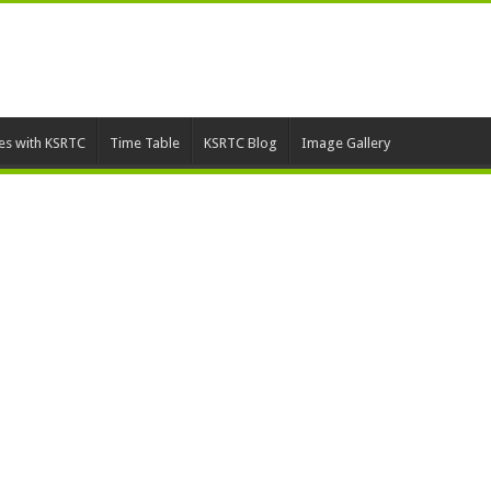
ies with KSRTC
Time Table
KSRTC Blog
Image Gallery