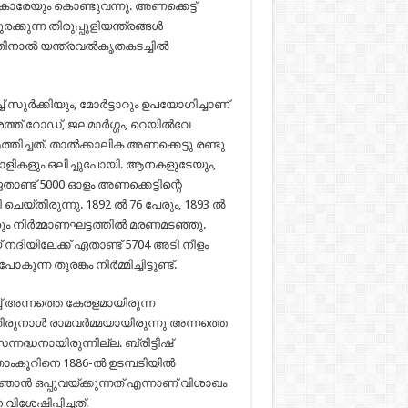
പുകാരേയും കൊണ്ടുവന്നു. അണക്കെട്ട്
കുന്ന തിരുപ്പുളിയന്ത്രങ്ങൾ
നതിനാൽ യന്ത്രവൽകൃതകടച്ചിൽ
ച് സുർക്കിയും, മോർട്ടാറും ഉപയോഗിച്ചാണ്
ദേശത്ത് റോഡ്, ജലമാർഗ്ഗം, റെയിൽവേ
തിച്ചത്. താൽക്കാലിക അണക്കെട്ടു രണ്ടു
ാളികളും ഒലിച്ചുപോയി. ആനകളുടേയും,
ാണ്ട് 5000 ഓളം അണക്കെട്ടിന്റെ
്തിരുന്നു. 1892 ൽ 76 പേരും, 1893 ൽ
രും നിർമ്മാണഘട്ടത്തിൽ മരണമടഞ്ഞു.
 നദിയിലേക്ക് ഏതാണ്ട് 5704 അടി നീളം
ന്ന തുരങ്കം നിർമ്മിച്ചിട്ടുണ്ട്.
 അന്നത്തെ കേരളമായിരുന്ന
തിരുനാൾ രാമവർമ്മയായിരുന്നു അന്നത്തെ
്ധനായിരുന്നില്ല. ബ്രിട്ടീഷ്
കൂറിനെ 1886-ൽ ഉടമ്പടിയിൽ
ഞാൻ ഒപ്പുവയ്ക്കുന്നത് എന്നാണ് വിശാഖം
േഷിപ്പിച്ചത്.