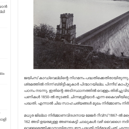
റയാൻ
്ലി
ലം
ജയിംസ് കാഡ്‌വെല്ലിന്റെ നിഗമനം പദ്ധതിക്കെതിരായിരുന്നു. എ
ശ്രമത്തിൽ നിന്ന് ബ്രിട്ടീഷുകാർ പിന്മാറയില്ല. പിന്നീട് കാ
പഠനം നടന്നു. ഇതിന്റെ അടിസ്ഥാനത്തിൽ വെള്ളം തിരിച്ചുവിട
പണികൾ 1850-ൽ തുടങ്ങി. ചിന്നമുളിയാർ എന്ന കൈവഴിയിലൂടെ
പദ്ധതി. എന്നാൽ ചില സാഹചര്യങ്ങൾ മൂലം നിർമ്മാണം നിർത്
മധുര ജില്ലാ നിർമ്മാണവിദഗ്ദനായ മേജർ റീവ്സ് 1867-ൽ മറ്റൊ
ാളി
162 അടി ഉയരമുള്ള അണകെട്ടി ചാലുകൾ വഴി വൈഗൈ നദി
വെള്ളമെത്തിക്കാനായിരുന്നു ഈ പദ്ധതി നിർദ്ദേശിച്ചത്. എ