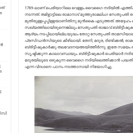
ത്
1789-ലാണ്‌ പെരിയാറിലെ വെള്ളം വൈഗൈ നദിയിൽ എത്ത
െ
നടന്നത്. തമിഴ്നാട്ടിലെ രാമാനാട് മുത്തുരാമലിംഗ സേതുപതി 
മുതിരുള്ളപ്പപ്പിള്ളയാണിതിനു മുൻകൈ എടുത്തത്. അദ്ദേഹം 
സഖ്യത്തിലായിരുന്നെങ്കിലും സേതുപതി രാജാവ് ബ്രിട്ടീഷുകാ
ആദ്യം നടപ്പിലായില്ല.യുദ്ധം തോറ്റ സേതുപതി താമസിയാതെ
പ്രസിഡൻസിയുടെ കീഴിലായി. തേനി, മദുര, ദിണ്ടിക്കൽ, രാ
ൈൻ
ബ്രിട്ടീഷുകാർക്കു തലവേദനയഅയിത്തീർന്നു. ഇതേ സമയം ത
സൃഷ്ടിക്കുന്ന കാലാവസ്ഥയും. ബ്രിട്ടീഷുകാർ പെരിയാർ നദിയ
മദുരയിലൂടെ ഒഴുകുന്ന വൈഗൈ നദിയിലെത്തിക്കാൻ പദ്ധതിയി
;
എന്ന വിദഗ്ദനെ പഠനം നടത്താനായി നിയോഗിച്ചു.
െ
ി
ിസി