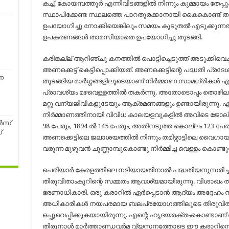
കച്ച്, കോയമ്പത്തൂർ എന്നിവിടങ്ങളിൽ നിന്നും കുമ്മായം തേപ്
സ്ഥാപിക്കേണ്ട സ്ഥലത്തെ പാറതുരക്കാനായി കൈകൊണ്ട് തുരക്
ഉപയോഗിച്ചു നോക്കിയെങ്കിലും സമയം കൂടുതൽ എടുക്കുന്
ഉപകരണങ്ങൾ താമസിയാതെ ഉപയോഗിച്ചു തുടങ്ങി.
കരിങ്കല്ല് ആറിഞ്ചു കനത്തിൽ പൊട്ടിച്ചെടുത്ത് അടുക്കിവെച്
അണക്കെട്ട് കെട്ടിപ്പൊക്കിയത്. അണക്കെട്ടിന്റെ പദ്ധതി പ്ര
ന
തുടങ്ങിയ മാർഗ്ഗങ്ങളിലൂടെയാണ് നിർമ്മാണ സാമഗ്രികൾ എത്
പ്രാവശ്യം മഴവെള്ളത്തിൽ തകർന്നു. അതോടൊപ്പം തൊഴില
മറ്റു വന്യജീവികളുടേയും ആക്രമണങ്ങളും ഉണ്ടായിരുന്നു. ഏത
നിർമ്മാണത്തിനായി വിവിധ കാലയളവുകളിൽ അവിടെ ജോലി ചെയ
ർസ്
98 പേരും, 1894 ൽ 145 പേരും, അതിനടുത്ത കൊല്ലം 123 പേ
്
അണക്കെട്ടിലെ ജലാശയത്തിൽ നിന്നും തമിഴ്നാട്ടിലെ വൈഗായ്
വരുന്ന മുഴുവൻ ചുണ്ണാമ്പുകൊണ്ടു നിർമ്മിച്ച വെള്ളം കൊണ്ടുപോകു
പെരിയാർ കേരളത്തിലെ നദിയായതിനാൽ പദ്ധതിയനുസരിച്ച്
തിരുവിതാംകൂറിന്റെ സമ്മതം ആവശ്യമായിരുന്നു. വിശാഖം 
ഭരണാധികാരി. ഒരു കരാറിൽ ഏർപ്പെടാൻ ആദ്യം അദ്ദേഹം സന്നദ
അധികാരികൾ നയപരമായ ബലപ്രയോഗത്തിലൂടെ തിരുവിതാം
ഒപ്പുവെപ്പിക്കുകയായിരുന്നു. എന്റെ ഹൃദയരക്തംകൊണ്ടാണ് 
തിരുനാൾ മാർത്താണ്ഡവർമ വ്യസനത്തോടെ ഈ കരാറിനെ വിശ