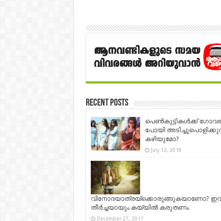
Recent Posts
പെൺകുട്ടികൾക്ക് ഗോവ
പോയി അടിച്ചുപൊളിക്ക
കഴിയുമോ?
July 12, 2018
വിനോദയാത്രയ്ക്കൊരുങ്ങുകയാണോ? ഇ
തീര്‍ച്ചയായും കയ്യില്‍ കരുതണം
December 27, 2017