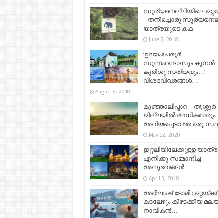
സൂര്യനെല്ലിയിലെ ഒറ്
– തനിച്ചൊരു സൂര്യനെല
യാത്രയുടെ കഥ
June 2, 2018
‘ഉദയംപേരൂർ
സുന്നഹദോസും കൂനൻ
കുരിശു സത്യവും…’
വിശദവിവരങ്ങൾ…
August 9, 2018
കുഞ്ഞാലിപ്പാറ – തൃശ്ശൂർ
ജില്ലയിൽ അധികമാരും
അറിയപ്പെടാത്ത ഒരു സ്ഥ
May 22, 2020
ഇറ്റലിയിലേക്കുള്ള യാത്ര
എനിക്കു സമ്മാനിച്ച
അനുഭവങ്ങള്‍…
April 3, 2018
അഭിലാഷ് ടോമി : ഒറ്റയ്ക്ക്
കടലേഴും കീഴടക്കിയ മലയ
നാവികൻ…