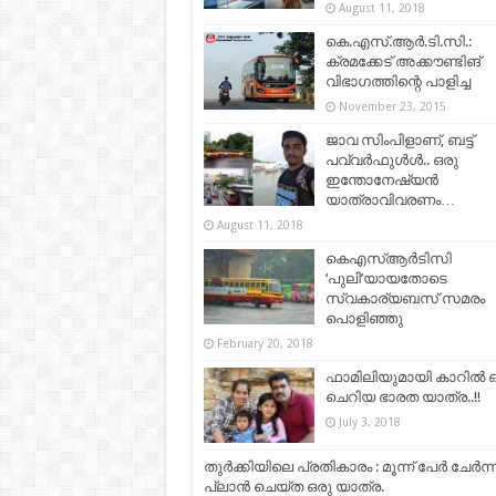
August 11, 2018
കെ.എസ്.ആര്‍.ടി.സി.:
ക്രമക്കേട് അക്കൗണ്ടിങ്
വിഭാഗത്തിന്റെ പാളിച്ച
November 23, 2015
ജാവ സിംപിളാണ്, ബട്ട്
പവ്വർഫുൾൾ.. ഒരു
ഇന്തോനേഷ്യൻ
യാത്രാവിവരണം…
August 11, 2018
കെഎസ്ആര്‍ടിസി
‘പുലി’യായതോടെ
സ്വകാര്യബസ് സമരം
പൊളിഞ്ഞു
February 20, 2018
ഫാമിലിയുമായി കാറിൽ 
ചെറിയ ഭാരത യാത്ര..!!
July 3, 2018
തുർക്കിയിലെ പ്രതികാരം : മൂന്ന് പേർ ചേർന്ന
പ്ലാൻ ചെയ്ത ഒരു യാത്ര.