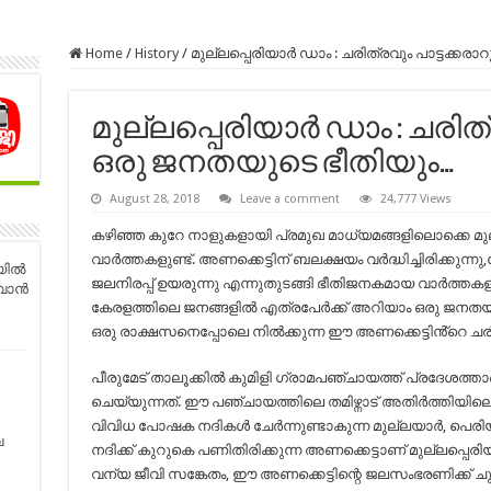
Home
/
History
/
മുല്ലപ്പെരിയാർ ഡാം : ചരിത്രവും പാട്ടക്കര
മുല്ലപ്പെരിയാർ ഡാം : ചരിത്
ഒരു ജനതയുടെ ഭീതിയും…
August 28, 2018
Leave a comment
24,777 Views
കഴിഞ്ഞ കുറേ നാളുകളായി പ്രമുഖ മാധ്യമങ്ങളിലൊക്കെ മുല്ല
വാര്‍ത്തകളുണ്ട്. അണക്കെട്ടിന് ബലക്ഷയം വര്‍ദ്ധിച്ചിരിക്കുന്നു,
യിൽ
ജലനിരപ്പ് ഉയരുന്നു എന്നുതുടങ്ങി ഭീതിജനകമായ വാര്‍ത്തക
ുവാൻ
കേരളത്തിലെ ജനങ്ങളില്‍ എത്രപേര്‍ക്ക് അറിയാം ഒരു ജനത
ഒരു രാക്ഷസനെപ്പോലെ നിൽക്കുന്ന ഈ അണക്കെട്ടിൻ്റെ ചരി
പീരുമേട് താലൂക്കിൽ കുമിളി ഗ്രാമപഞ്ചായത്ത് പ്രദേശത്താണ
ചെയ്യുന്നത്. ഈ പഞ്ചായത്തിലെ തമിഴ്നാട് അതിർത്തിയിലെ 
വിവിധ പോഷക നദികൾ ചേർന്നുണ്ടാകുന്ന മുല്ലയാർ, പെരിയ
വ
നദിക്ക് കുറുകെ പണിതിരിക്കുന്ന അണക്കെട്ടാണ്‌ മുല്ലപ്പെര
വന്യ ജീവി സങ്കേതം, ഈ അണക്കെട്ടിന്റെ ജലസംഭരണിക്ക് ചുറ്