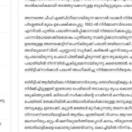
താൽകാലികമായി തടഞ്ഞുവക്കാനുള്ള ബുദ്ധിമുട്ടുമൂലം പദ്ധതി ഉ
അന്നത്തെ ചീഫ് എഞ്ചിനീയറായിരുന്ന ജനറൽ വാക്കർ നിർദ്ദേശ
പ്രശ്നങ്ങൾ മൂലം ഉപേക്ഷിക്കപ്പെട്ടു. 1882-ൽ നിർമ്മാണവിദഗ്ദര
എന്നിവർ പുതിയ പദ്ധതിസമർപ്പിക്കാനായി നിയോഗിക്കപ്പെട്ട
പഠനവിധേയമാക്കിയശേഷം പുതിയതു സമർപ്പിക്കാനായിരുന്നു 
ഉയരമുള്ള അണക്കെട്ടിന്‌ പെനിക്യുക്ക് പദ്ധതി തയ്യാറാക്ക
അടിയുമാണ്‌ വീതി. ചുണ്ണാമ്പ്, സുർക്കി, കരിങ്കൽ എന്നിവയുപ
രൂപയായിരുന്നു ചെലവ് പ്രതീക്ഷിച്ചിരുന്നത്. ഈ തുകയു
പദ്ധതിയിൽ നിന്ന് തിരിച്ചുകിട്ടുമെന്നായിരുന്നു കണ്ടെത്ത
ബ്രിട്ടീഷ് സർക്കാർ പദ്ധതി അംഗീകരിച്ചു നിർമ്മാണനിർദ്ദേശ
ബ്രിട്ടീഷ് ആർമിയിലെ നിർമ്മാണവിദഗ്ദരും തൊഴിലാളികളും ചേ
നിർമ്മിച്ചിട്ടുള്ളത്. ഇതോടെ പെരിയാർ തടാകവും രൂപം കൊ
ഒഴുകിത്തുടങ്ങി. മദിരാശി സർക്കാരിന്റെ ഗവർണർ കന്നിമാരപ്ര
ഒരു
ചെയ്തത്. തേക്കടിയിൽ കാര്യാദർശികൾക്കായുള്ള തമ്പുകളു
തമ്പുകളും ഉണ്ടാക്കി. കൂറ്റൻ മരങ്ങൾ മുറിക്കുന്നതു തന്നെ 
നിന്നാണ്‌ തൊഴിലാളികൾ ആദ്യം എത്തിയത്. ദിവസം ആറണയ
മലമ്പനിയും മറ്റും ഭീഷണിയുയർത്തിയപ്പോൾ കമ്പം, തിരുനെൽ
്
തൊഴിലാളികളെ കൊണ്ടുവരേണ്ടിവന്നു. കൊച്ചിയിൽ നിന്ന്