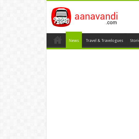
News
Travel & Travelogues
Stor