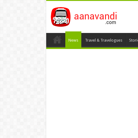
News
Travel & Travelogues
Stor