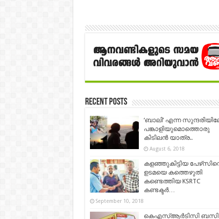
Recent Posts
‘ബാലി’ എന്ന സുന്ദരിയിലേ
പങ്കാളിയുമൊത്തൊരു
കിടിലൻ യാത്ര..
August 6, 2018
കളഞ്ഞുകിട്ടിയ പേഴ്‌സിന്
ഉടമയെ കത്തെഴുതി
കണ്ടെത്തിയ KSRTC
കണ്ടക്ടർ…
September 10, 2018
കെഎസ്ആർടിസി ബസി