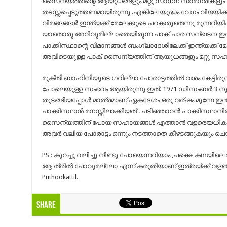
സൈന്യത്തിന്റെ ആയുധങ്ങളും മറ്റു സാധന സാമഗ്രികളും പാക്കി
തടസ്സപ്പെടുത്തണമായിരുന്നു .എങ്കിലേ യുദ്ധം വേഗം വിജയിക്
വിമങ്ങങ്ങള്‍ ഇന്ത്യക്ക് മേലേക്കൂടെ പറക്കരുതെന്നു മുന്നറിയിപ്
യാതൊരു അറിവുമില്ലാതെയിരുന്ന പാക്‌ ചാര സന്ഖടന ഇതിലെ 
പാക്കിസ്ഥാന്റെ വിമാനങ്ങള്‍ ബംഗ്ലാദേശിലേക്ക് ഇന്ത്യക്ക് 
അവിടെയുള്ള പാക്‌ സൈന്യത്തിന് ആയുധങ്ങളും മറ്റു സഹായങ്ങള
മുക്തി ബാഹിനിയുടെ ഗറില്ലാ പോരാട്ടത്തില്‍ വശം കേട്ടിരുന്
പോലെയുള്ള സംഭവം ആയിരുന്നു ഇത്. 1971 ഡിസംബര്‍ 3 നു
തുടങ്ങിയപ്പോള്‍ മാത്രമാണ് ഏകദേശം ഒരു വര്ഷം മുന്നേ ഇന്ത
പാക്കിസ്ഥാന്‍ മനസ്സിലാക്കിയത്‌ . പടിഞ്ഞാറന്‍ പാക്കിസ്ഥാനില
സൈന്യത്തിന് പോയ സഹായങ്ങള്‍ എത്താന്‍ വളരെയധികം
അവര്‍ വലിയ പോരാട്ടം ഒന്നും നടത്താതെ കീഴടങ്ങുകയും ചെ
PS : കുറച്ചു വലിച്ചു നീണ്ടു പോയെന്നറിയാം ,പക്ഷെ കഥയിലെ ട
ആ ത്രില്‍ പോവുമല്ലോ എന്ന് കരുതിയാണ് ഇത്രയ്ക്ക് വളഞ്ഞു മൂക
Puthookattil.
Share