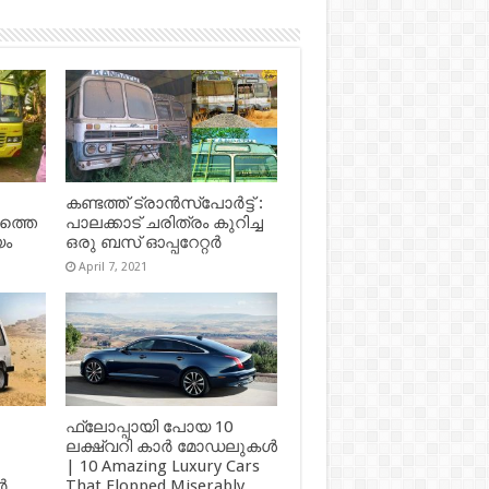
കണ്ടത്ത് ട്രാൻസ്‌പോർട്ട് :
ഷത്തെ
പാലക്കാട് ചരിത്രം കുറിച്ച
യം
ഒരു ബസ് ഓപ്പറേറ്റർ
April 7, 2021
ഫ്ലോപ്പായി പോയ 10
ലക്ഷ്വറി കാർ മോഡലുകൾ
| 10 Amazing Luxury Cars
ർ
That Flopped Miserably