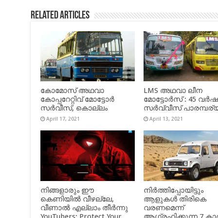
Related Articles
കോമോസ് അഥവാ
LMS അഥവാ ലീന
കോപ്പറേറ്റിവ് മോട്ടോര്‍
മോട്ടോർസ് : 45 വർ
സര്‍വീസ്, കൊല്ലം
സർവ്വീസ് പാരമ്പര്
April 17, 2021
April 13, 2021
നിങ്ങളാരും ഈ
നിർത്തിപ്പോയിട്ടും
കെണിയിൽ വീഴല്ലേ,
ആളുകൾ തിരികെ
വീണാൽ എല്ലാം തീർന്നു
വരണമെന്ന്
YouTubers: Protect Your
ആഗ്രഹിക്കുന്ന 7 കാ