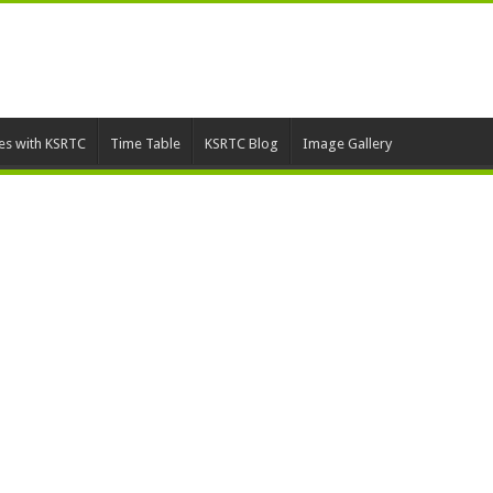
ies with KSRTC
Time Table
KSRTC Blog
Image Gallery