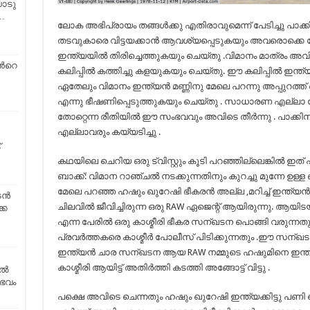
ോടു
…
ലോക അഭിപ്രായം തങ്ങള്‍ക്കു എതിരാവുമെന്ന് പേടിച്ചു പാക്ക
തടവുകാരെ വിട്ടയക്കാന്‍ ആവശ്യപ്പെടുകയും അവരൊക്കെ റോ
ഇന്ത്യയില്‍ തിരിച്ചെത്തുകയും ചെയ്തു .വിമാനം മാത്രം അവിടെ
്‍റെ
കലിപ്പില്‍ കത്തിച്ചു കളയുകയും ചെയ്തു. ഈ കലിപ്പില്‍ ഇന്ത്യ
ഏതേലും വിമാനം ഇന്ത്യന്‍ മണ്ണിനു മേലെ പറന്നു അപ്പുറത്ത
എന്നു ഭീഷണിപ്പെടുത്തുകയും ചെയ്തു . സാധാരണ എല്ലാ
തോറ്റെന്ന രീതിയില്‍ ഈ സംഭവവും അവിടെ തീര്‍ന്നു . പാക്കിസ
എല്ലാവരും കയ്യടിച്ചു .
്
കഥയിലെ ചെറിയ ഒരു ട്വിസ്റ്റും കൂടി പറഞ്ഞില്ലെങ്കില്‍ ഇത് 
ബാക്ക്: വിമാന റാഞ്ചല്‍ നടക്കുന്നതിനും കുറച്ചു മുന്നേ ഉള്ള ബ
മേലെ പറഞ്ഞ ഹഷും ഖുറേഷി ഭീകരന്‍ അല്ല ,മറിച്ച് ഇന്ത്യന്‍
ാടൻ
ചിലവില്‍ ജീവിച്ചിരുന്ന ഒരു RAW ഏജെന്റ് ആയിരുന്നു. ആയിടയ
കെ
എന്ന പേരില്‍ ഒരു കാശ്മീരി ഭീകര സന്ഖടന പൊങ്ങി വരുന്ന
പ്രവര്‍ത്തകരെ കാശ്മീര്‍ പോലീസ് പിടിക്കുന്നതും .ഈ സന്ഖട
ഇന്ത്യന്‍ ചാര സന്ഖടന ആയ RAW നമ്മുടെ ഹഷുമിനെ ഇന്ത്
കാശ്മീരി ആയിട്ട് അതിര്‍ത്തി കടത്തി അങ്ങോട്ട്‌ വിട്ടു .
ിൽ
ഭവം
പക്ഷെ അവിടെ ചെന്നതും ഹഷും ഖുറേഷി ഇന്ത്യക്കിട്ടു പണി