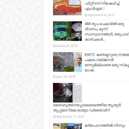
ഫിറ്റ്നസ് നിഷേധിച്ച്
എംവിഎെ
September 4, 2017
488 രൂപ ചെലവിൽ ഒരു
ദിവസം, മൂന്ന്
സംസ്ഥാനങ്ങൾ, ഒരുപാട്
കാഴ്ചകൾ..
January 8, 2019
KSRTC കണ്ടക്ടറുടെ നന്മയ്ക
പകരം വയ്ക്കാൻ
ഒന്നുമില്ലാതെ ഒരു സ്‌ക
മാഷ്..
June 24, 2018
ദൈവദൂതനെപ്പോലെയെത്തിയ തൃശൂർ
തൃപ്പയാറിലെ ഓട്ടോ ഡ്രൈവർ !!
September 17, 2017
മദ്യപാനത്തിൽ നിന്നും