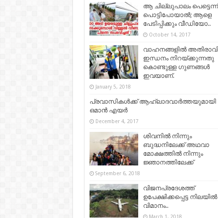
ആ ചില്ലുപാലം പെട്ടെന്ന്
പൊട്ടിപോയാല്‍; ആളെ
പേടിപ്പിക്കും വീഡിയോ..
October 14, 2017
വാഹനങ്ങളില്‍ അതിരാവ
ഇന്ധനം നിറയ്ക്കുന്നതു
കൊണ്ടുള്ള ഗുണങ്ങള്‍
ഇവയാണ്.
January 5, 2018
പ്രവാസികൾക്ക് ആഹ്ലാദവാർത്തയുമായി
ഒമാൻ എയർ
December 4, 2017
ശിവനിൽ നിന്നും
ബുദ്ധനിലേക്ക് അഥവാ
മോക്ഷത്തിൽ നിന്നും
ജ്ഞാനത്തിലേക്ക്
September 6, 2018
വിജനപ്രദേശത്ത്
ഉപേക്ഷിക്കപ്പെട്ട നിലയില്‍
വിമാനം..
March 1, 2018