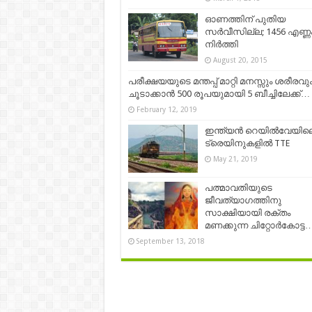
ഓണത്തിന് പുതിയ
സര്‍വീസില്ല; 1456 എണ്ണ
നിര്‍ത്തി
August 20, 2015
പരീക്ഷയയുടെ മന്തപ്പ് മാറ്റി മനസ്സും ശരീരവു
ചൂടാക്കാൻ 500 രൂപയുമായി 5 ബീച്ചിലേക്ക്…
February 12, 2019
ഇന്ത്യൻ റെയിൽവേയില
ട്രെയിനുകളിൽ TTE
May 21, 2019
പത്മാവതിയുടെ
ജീവത്യാഗത്തിനു
സാക്ഷിയായി രക്തം
മണക്കുന്ന ചിറ്റോർകോട്ട…!
September 13, 2018