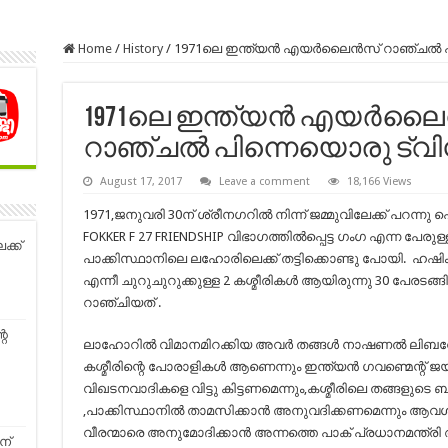
Home
/
History
/
1971ലെ ഇന്ത്യന്‍ എയര്‍ലൈന്‍സ്‌ റാഞ്ചല്‍ പ
1971ലെ ഇന്ത്യന്‍ എയര്‍ലൈന
റാഞ്ചല്‍ പിന്നെയൊരു ട്വിസ്റ
August 17, 2017
Leave a comment
18,166 Views
1971,ജനുവരി 30ന് ശ്രീനഗറില്‍ നിന്ന് ജമ്മുവിലേക്ക് പറന്ന
FOKKER F 27 FRIENDSHIP വിഭാഗത്തില്‍പ്പെട്ട ഗംഗ എന്ന പേരുള്ള
ക്ക്
പാക്കിസ്ഥാനിലെ ലഹോരിലെക്ക് തട്ടിക്കൊണ്ടു പോയി. ഹഷിം 
എന്നീ ചുറുചുറുക്കുള്ള 2 കശ്മീരികള്‍ ആയിരുന്നു 30 പേരട
റാഞ്ചിയത്‌ .
റെ
ലാഹോറില്‍ വിമാനമിറക്കിയ അവര്‍ തങ്ങള്‍ നാഷണല്‍ ലിബറേഷന
കശ്മീരിന്റെ പോരാളികള്‍ ആണെന്നും ഇന്ത്യന്‍ ഗവണ്മെന്റ് ജയിലില
വിഖടനവാദികളെ വിട്ടു കിട്ടണമെന്നും,കശ്മീരിലെ തങ്ങളുടെ ബ
,പാക്കിസ്ഥാനില്‍ താമസിക്കാന്‍ അനുവദിക്കണമെന്നും ആവശ്യപ്
വീരന്മാരെ അനുമോദിക്കാന്‍ അന്നത്തെ പാക്‌ പ്രധാനമന്ത്രി ആ
ന്