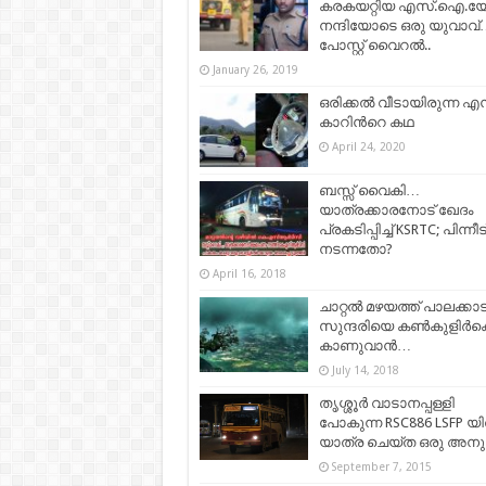
കരകയറ്റിയ എസ്.ഐ.യ
നന്ദിയോടെ ഒരു യുവാവ്
പോസ്റ്റ് വൈറൽ..
January 26, 2019
ഒരിക്കൽ വീടായിരുന്ന എന
കാറിന്‍റെ കഥ
April 24, 2020
ബസ്സ് വൈകി…
യാത്രക്കാരനോട് ഖേദം
പ്രകടിപ്പിച്ച് KSRTC; പിന്നീട
നടന്നതോ?
April 16, 2018
ചാറ്റൽ മഴയത്ത് പാലക്ക
സുന്ദരിയെ കൺകുളിർക്
കാണുവാൻ…
July 14, 2018
തൃശ്ശൂർ വാടാനപ്പള്ളി
പോകുന്ന RSC886 LSFP യ
യാത്ര ചെയ്ത ഒരു അനു
September 7, 2015