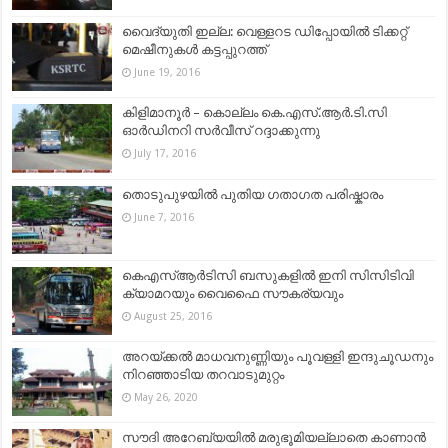
വൈദ്യുതി ഇല്ല: വെള്ളറട ഡിപ്പോയില്‍ ടിക്കറ്റ്
മെഷീനുകള്‍ കട്ടപ്പുറത്ത്
June 19, 2016
കിളിമാനൂര്‍ – കൊല്ലം കെ.എസ്‌.ആര്‍.ടി.സി
ഓര്‍ഡിനറി സര്‍വീസ്‌ റദ്ദാക്കുന്നു
July 17, 2016
തൊടുപുഴയിൽ പുതിയ ഗതാഗത പരിഷ്കാരം
June 7, 2016
കെഎസ്ആർടിസി ബസുകളിൽ ഇനി സിസിടിവി
ക്യാമറയും വൈഫൈ സൗകര്യവും
August 25, 2016
അറയ്ക്കൽ മാധവനുണ്ണിയും പൂവള്ളി ഇന്ദുചൂഡനും
നിറഞ്ഞാടിയ തറവാടുമുറ്റം
May 26, 2020
സൗദി അറേബ്യയിൽ മരുഭൂമിയല്ലാതെ കാണാൻ