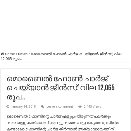
Home
/
News
/
മൊബൈൽ ഫോൺ ചാർജ് ചെയ്യാൻ ജീൻസ്; വില
12,065 രൂപ..
മൊബൈൽ ഫോൺ ചാർജ്
ചെയ്യാൻ ജീൻസ്; വില 12,065
രൂപ..
January 14, 2018
Leave a comment
2,445 Views
മൊബൈൽ ഫോണിന്റെ ചാർജ് എളുപ്പം തീരുന്നത് പലർക്കും
സങ്കടമുള്ള കാര്യമാണ്. കുറച്ചു സമയം പാട്ടു കേട്ടാലോ, സിനിമ
കണ്ടാലോ ഫോണിന്റെ ചാർജ് തീർന്നാൽ അത്യാവശ്യത്തിന്