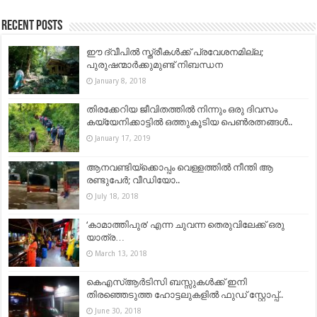
Recent Posts
ഈ ദ്വീപിൽ സ്ത്രീകൾക്ക് പ്രവേശനമില്ല;
പുരുഷന്മാർക്കുമുണ്ട് നിബന്ധന
January 8, 2018
തിരക്കേറിയ ജീവിതത്തിൽ നിന്നും ഒരു ദിവസം
കയ്യേനിക്കാട്ടിൽ ഒത്തുകൂടിയ പെൺരത്നങ്ങൾ..
January 17, 2019
ആനവണ്ടിയ്ക്കൊപ്പം വെള്ളത്തില്‍ നീന്തി ആ
രണ്ടുപേര്‍; വീഡിയോ..
July 18, 2018
‘കാമാത്തിപുര’ എന്ന ചുവന്ന തെരുവിലേക്ക് ഒരു
യാത്ര…
March 13, 2018
കെഎസ്ആർടിസി ബസ്സുകൾക്ക് ഇനി
തിരഞ്ഞെടുത്ത ഹോട്ടലുകളിൽ ഫുഡ് സ്റ്റോപ്പ്..
June 30, 2018