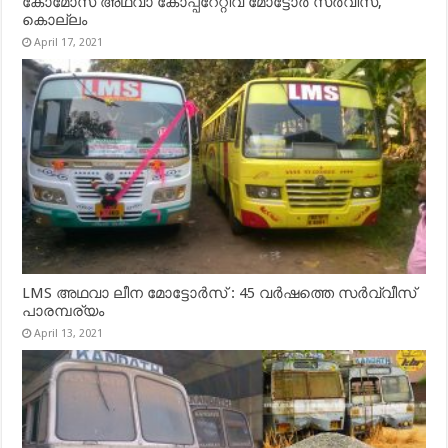
കോമോസ് അഥവാ കോപ്പറേറ്റിവ് മോട്ടോര്‍ സര്‍വീസ്,
കൊല്ലം
April 17, 2021
LMS അഥവാ ലീന മോട്ടോർസ് : 45 വർഷത്തെ സർവ്വീസ്
പാരമ്പര്യം
April 13, 2021