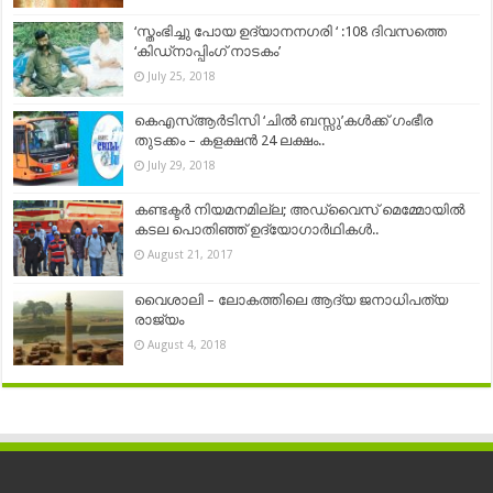
‘സ്തംഭിച്ചു പോയ ഉദ്യാനനഗരി ‘ :108 ദിവസത്തെ
‘കിഡ്നാപ്പിംഗ് നാടകം’
July 25, 2018
കെഎസ്ആർടിസി ‘ചിൽ ബസ്സു’കൾക്ക് ഗംഭീര
തുടക്കം – കളക്ഷൻ 24 ലക്ഷം..
July 29, 2018
കണ്ടക്ടര്‍ നിയമനമില്ല; അഡ്വൈസ് മെമ്മോയില്‍
കടല പൊതിഞ്ഞ് ഉദ്യോഗാര്‍ഥികള്‍..
August 21, 2017
വൈശാലി – ലോകത്തിലെ ആദ്യ ജനാധിപത്യ
രാജ്യം
August 4, 2018