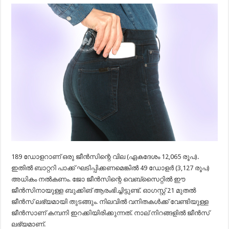
189 ഡോളറാണ് ഒരു ജീൻസിന്റെ വില (ഏകദേശം 12,065 രൂപ).
ഇതിൽ ബാറ്ററി പാക്ക് ഘടിപ്പിക്കണമെങ്കിൽ 49 ഡോളർ (3,127 രൂപ)
അധികം നൽകണം. ജോ ജീൻസിന്റെ വെബ്‌സൈറ്റിൽ ഈ
ജീൻസിനായുള്ള ബുക്കിങ് ആരംഭിച്ചിട്ടുണ്ട്. ഓഗസ്റ്റ് 21 മുതൽ
ജീൻസ് ലഭ്യമായി തുടങ്ങും. നിലവിൽ വനിതകൾക്ക് വേണ്ടിയുള്ള
ജീൻസാണ് കമ്പനി ഇറക്കിയിരിക്കുന്നത്. നാല് നിറങ്ങളിൽ ജീൻസ്
ലഭ്യമാണ്.