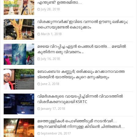
എന്തുണ്ട്? ഉത്തരമിതാ…
July 28, 2018
വിശക്കുന്നവർക്ക് ഇവിടെ വന്നാൽ ഊണു ലഭിക്കും;
പൈസയുണ്ടേല്‍ കൊടുക്കാം
March 1, 2018
മഴയെ വിറപ്പിച്ച ഏട്ടൻ പെങ്ങൾ യാത്ര… മഴയിൽ
കുതിർന്ന ഒരു വിവരണം ..
July 16, 2018
ബോംബെ to കണ്ണൂർ; ഒരിക്കലും മറക്കാനാവാത്ത
ട്രെയിൻ യാത്രയും കുറെ മനുഷ്യരും
June 2, 2018
വിമര്‍ശകരുടെ വായടപ്പിച്ച് മിന്നല്‍ വിവാദത്തില്‍
വിശദീകരണവുമായി KSRTC
January 17, 2018
മഴത്തുള്ളികൾ പൊഴിഞ്ഞീടുമീ നാടൻവഴി…
ആനവണ്ടിയില്‍ നിന്നുള്ള കിടിലന്‍ ചിത്രങ്ങള്‍…
September 26, 2017