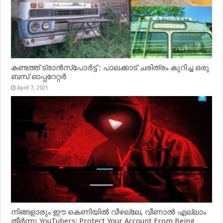
കണ്ടത്ത് ട്രാൻസ്‌പോർട്ട് : പാലക്കാട് ചരിത്രം കുറിച്ച ഒരു
ബസ് ഓപ്പറേറ്റർ
April 7, 2021
നിങ്ങളാരും ഈ കെണിയിൽ വീഴല്ലേ, വീണാൽ എല്ലാം
തീർന്നു YouTubers: Protect Your Account From Being