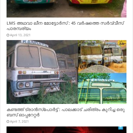
LMS അഥവാ ലീന മോട്ടോർസ് : 45 വർഷത്തെ സർവ്വീസ്
പാരമ്പര്യം
April 13, 2021
കണ്ടത്ത് ട്രാൻസ്‌പോർട്ട് : പാലക്കാട് ചരിത്രം കുറിച്ച ഒരു
ബസ് ഓപ്പറേറ്റർ
April 7, 2021