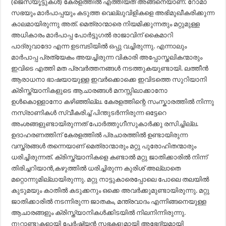
(ജെസ്യൂട്ടുകൾ) കേരളത്തിൽ എത്തിയത് അങ്ങനെയാണ്‌. റോമാ
സഭയും മാർപാപ്പയും കടുത്ത വെല്ലുവിളികളെ അഭിമുഖീകരിക്കുന്ന
കാലമായിരുന്നു അത്‌. മെത്രാന്മാരെ നിയമിക്കുന്നതും മറ്റുമുള്ള
അധികാരം മാർപാപ്പ പോർട്ടുഗൽ രാജാവിന്‌ കൈമാറി
പാദ്രുവാദോ എന്ന ഉടമ്പടിയിൽ ഒപ്പു വച്ചിരുന്നു. എന്നാലും
മാർപാപ്പ പ്രത്യേകം അയച്ചിരുന്ന വികാരി അപ്പോസ്തലികന്മാരും
ഇവിടെ എത്തി മത പ്രവർത്തനങ്ങൾ നടത്തുകയുണ്ടായി. ലത്തീൻ
ആരാധനാ ഭാഷയായുള്ള ഇവർക്കൊക്കെ ഇവിടത്തെ സുറിയാനി
ക്രിസ്ത്യാനികളുടെ ആചാരങ്ങൾ മനസ്സിലാക്കാനോ
ഉൾകൊള്ളാനോ കഴിഞ്ഞില്ല. കേരളത്തിന്റെ സംസ്കാരത്തിൽ നിന്നു
നസ്രാണികൾ സ്വീകരിച്ച് പിന്തുടർന്നിരുന്ന ഒട്ടേറെ
അംശങ്ങളുണ്ടായിരുന്നത് പോർത്തുഗീസുകാർക്കു രസിച്ചില്ല.
ഉദാഹരണത്തിന്‌ കേരളത്തിൽ പ്രചാരത്തിൽ ഉണ്ടായിരുന്ന
വസ്ത്രങ്ങൾ തന്നെയാണ്‌ മെത്രാന്മാരും മറ്റു പുരോഹിതന്മാരും
ധരിച്ചിരുന്നത്‌. ക്രിസ്ത്യാനികളെ കണ്ടാൽ മറ്റു ജാതിക്കാരിൽ നിന്ന്
തിരിച്ചറിയാൻ,കഴുത്തിൽ ധരിച്ചിരുന്ന കുരിശ് അല്ലാതെ
മറ്റൊന്നുമില്ലായിരുന്നു. മറ്റു നാട്ടുകാരെപ്പോലെ പോലെ തലയിൽ
കുടുമയും കാതിൽ കടുക്കനും ഒക്കെ അവർക്കുമുണ്ടായിരുന്നു. മറ്റു
ജാതിക്കാരിൽ നടന്നിരുന്ന ജാതകം, മന്ത്രവാദം എന്നിങ്ങനെയുള്ള
ആചാരങ്ങളും ക്രിസ്ത്യാനികൾക്കിടയിൽ നിലനിന്നിരുന്നു.
നൂറ്റാണ്ടുകളായി പേർഷ്യൻ സഭകളുമായി അഭേദ്യമായി