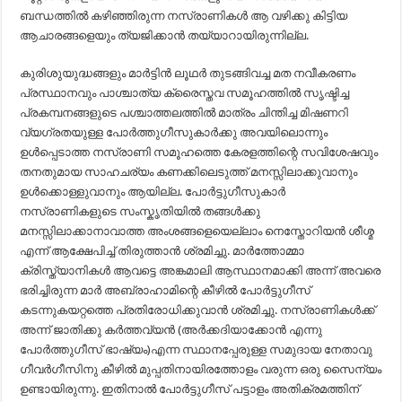
ബന്ധത്തിൽ കഴിഞ്ഞിരുന്ന നസ്രാണികൾ ആ വഴിക്കു കിട്ടിയ
ആചാരങ്ങളെയും ത്യജിക്കാൻ തയ്യാറായിരുന്നില്ല.
കുരിശുയുദ്ധങ്ങളും മാർട്ടിൻ ലൂഥർ തുടങ്ങിവച്ച മത നവീകരണം
പ്രസ്ഥാനവും പാശ്ചാത്യ ക്രൈസ്തവ സമൂഹത്തിൽ സൃഷ്ടിച്ച
പ്രകമ്പനങ്ങളുടെ പശ്ചാത്തലത്തിൽ മാത്രം ചിന്തിച്ച മിഷണറി
വ്യഗ്രതയുള്ള പോർത്തുഗീസുകാർക്കു അവയിലൊന്നും
ഉൾപ്പെടാത്ത നസ്രാണി സമൂഹത്തെ കേരളത്തിന്റെ സവിശേഷവും
തനതുമായ സാഹചര്യം കണക്കിലെടുത്ത് മനസ്സിലാക്കുവാനും
ഉൾക്കൊള്ളുവാനും ആയില്ല. പോർട്ടുഗീസുകാർ
നസ്രാണികളുടെ സംസ്കൃതിയിൽ തങ്ങൾക്കു
മനസ്സിലാക്കാനാവാത്ത അംശങ്ങളെയെല്ലാം നെസ്തോറിയൻ ശീശ്മ
എന്ന് ആക്ഷേപിച്ച്‌ തിരുത്താൻ ശ്രമിച്ചു. മാർത്തോമ്മാ
ക്രിസ്ത്യാനികൾ ആവട്ടെ അങ്കമാലി ആസ്ഥാനമാക്കി അന്ന് അവരെ
ഭരിച്ചിരുന്ന മാർ അബ്രാഹാമിന്റെ കീഴിൽ പോർട്ടുഗീസ്
കടന്നുകയറ്റത്തെ പ്രതിരോധിക്കുവാൻ ശ്രമിച്ചു. നസ്രാണികൾക്ക്
അന്ന് ജാതിക്കു കർത്തവ്യൻ (അർക്കദിയാക്കോൻ എന്നു
പോർത്തുഗീസ് ഭാഷ്യം)എന്ന സ്ഥാനപ്പേരുള്ള സമുദായ നേതാവു
ഗീവർഗീസിനു കീഴിൽ മുപ്പതിനായിരത്തോളം വരുന്ന ഒരു സൈന്യം
ഉണ്ടായിരുന്നു. ഇതിനാൽ പോർട്ടുഗീസ്‌ പട്ടാളം അതിക്രമത്തിന്‌