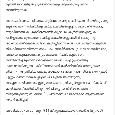
മുതൽ വൈകീട്ട് ആറുമണി വരേയും ആയിരുന്നു അവ
നടന്നിരുന്നത്.
നാലാം ദിവസം – വിശുദ്ധ കുർബാന ഒരു ബലി എന്ന നിലയിലും ഒരു
കൂദാശ എന്ന നിലയിലും ചർച്ച ചെയ്യപ്പെട്ടു. പാപസങ്കീർത്തനം,
ഒടുവിലത്തെ ഒപ്രുശീമ(അന്ത്യകൂദാശ), കുർബാനപ്പുസ്തക
പരിഷ്കരണം മുതലായവ ചർച്ച ചെയ്യപ്പെട്ടവയിൽ പെടുന്നു.
അക്കാലത്ത് കേരളത്തിലെ ക്രിസ്ത്യാനികൾ പശ്ചാത്യസഭകളിൽ
നിലവിലുണ്ടായിരുന്ന തരം പാപ സങ്കീർത്തനം (auricular confession)
അഥവാ കുമ്പസാരം കൂടാതെയാണ് പരി. കുർബാന
സ്വീകരിച്ചിരുന്നത്. വൈദികരോട് പാപം ഏറ്റുപറഞ്ഞു
കുമ്പസാരിക്കുന്ന പതിവ് നസ്രാണികൽക്കിടയിൽ അന്നുവരെ
നിലനിന്നിരുന്നില്ല. പകരം, സഹോദര ഭവേന പരസ്പരം തെറ്റുകൾ
ഏറ്റുപറഞ്ഞ് രമ്യപ്പെടുന്ന പിഴമൂളൽ ആയിരുന്നു
നടപ്പുണ്ടായിരുന്നത്. ഇതു മാത്രമല്ല, വി.കുർബ്ബാന രോഗികൾക്ക്
മാത്രമാണ് നൽകിയിരുന്നത്. പ്രസ്തുത കീഴ്‌വഴക്കങ്ങൾ
തിരുത്തുന്നതു സംബന്ധിച്ച പതിനഞ്ച് ഡിക്രികൾ ആണ് അന്ന്
അംഗീകരിച്ചത്.
അഞ്ചാം ദിവസം – ജൂൺ 24 ന് സ്നാപകയോഹന്നന്റെ തിരുനാൾ