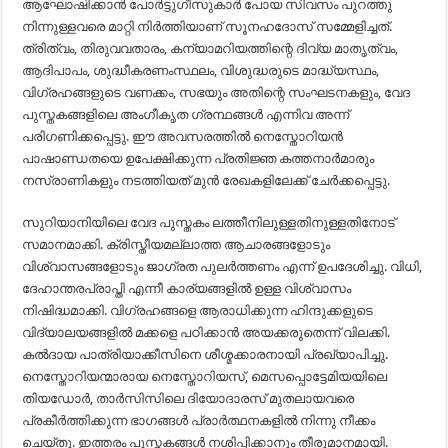
ആഘോഷിക്കാൻ പോർട്ടുഗീസുകാർ പോയ സിവസം പുറത്തു
നിന്നുള്ളവരെ മാറ്റി നിർത്തിയാണ് സൂനഹദോസ് സമ്മേളിച്ചത്.
ത്രിത്വം, തിരുവവതാരം, കന്യാമറിയത്തിന്റെ ദിവ്യ മാതൃത്വം,
ആദിപാപം, ശുദ്ധീകരണംസ്ഥലം, വിശുദ്ധരുടെ മാദ്ധ്യസ്ഥം,
വിഗ്രഹങ്ങളുടെ വണക്കം, സഭയും അതിന്റെ സംഘടനകളും, വേദ
പുസ്തകങ്ങളിലെ അംഗീകൃത ഗ്രന്ഥങ്ങൾ എന്നിവ അന്ന്
പരിഗണിക്കപ്പെട്ടു. ഈ അവസരത്തിൽ നെസ്തോറിയൻ
പാഷാണ്ഡതയെ ഉപേക്ഷിക്കുന്ന പ്രതിജ്ഞ കത്തനാർമാരും
നസ്രാണികളും നടത്തിയത് മുൻ രേഖകളിലേക്ക് ചേർക്കപ്പെട്ടു.
സുറിയാനിയിലെ വേദ പുസ്തകം ലത്തീനിലുള്ളതിനുള്ളതിനോട്
സമാനമാക്കി. ക്രിസ്തീയമല്ലാത്ത ആചാരങ്ങളോടും
വിശ്വാസങ്ങളോടും ജാഗ്രത പുലർത്തണം എന്ന് ഉപദേശിച്ചു. വിധി,
ദേഹാന്തരപ്രാപ്തി എന്നീ കാര്യങ്ങളിൽ ഉള്ള വിശ്വാസം
നിഷിദ്ധമാക്കി. വിഗ്രഹങ്ങളെ ആരാധിക്കുന്ന ഹിന്ദുക്കളുടെ
വിദ്യാലയങ്ങളിൽ മക്കളെ പഠിക്കാൻ അയക്കരുതെന്ന് വിലക്കി.
കൽദായ പാത്രിയാക്കീസിനെ ശീശ്മക്കാരനായി പ്രഖ്യാപിച്ചു.
നെസ്തോറിയന്മാരായ നെസ്തോറിയസ്, മെസപ്പൊട്ടേമിയയിലെ
തിയഡോർ, താർസിസിലെ ദിയോദാരസ് മുതലായവരെ
പ്രകീർത്തിക്കുന്ന ഭാഗങ്ങൾ പ്രാർത്ഥനകളിൽ നിന്നു നീക്കം
ചെയ്തു. ഇത്തരം പുസ്തകങ്ങൾ നശിപ്പിക്കാനും തീരുമാനമായി.