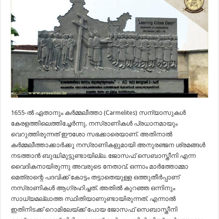
1655-ൽ ഏതാനും കർമ്മലീത്താ (Carmelites) സന്യാസുകൾ
കേരളത്തിലെത്തിച്ചേർന്നു. നസ്രാണികൾ പ്രധാനമായും
വെറുത്തിരുന്നത് ഈശോ സഭക്കാരെയാണ്. അതിനാൽ
കർമ്മലീത്താക്കാർക്കു നസ്രാണികളുമായി അനുരഞ്ജന ശ്രമങ്ങൾ
നടത്താൻ ബുദ്ധിമുട്ടുണ്ടായില്ല. ജോസഫ് സെബാസ്തീനി എന്ന
വൈദികനായിരുന്നു അവരുടെ നേതാവ്. ഒന്നാം മാർത്തോമ്മാ
മെത്രാന്റെ പദവിക്ക് കോട്ടം തട്ടാതെയുള്ള ഒത്തുതീർപ്പാണ്
നസ്രാണികൾ ആഗ്രഹിച്ചത്. അതിൽ കുറഞ്ഞ ഒന്നിനും
സാധ്യമല്ലാത്ത സ്ഥിതിയാണുണ്ടായിരുന്നത്. എന്നാൽ
ഇതിനിടക്ക് റൊമിലേയ്ക്ക് പോയ ജോസഫ് സെബാസ്തീനി