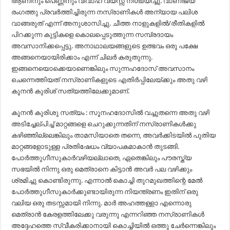
ആണിനും പെണ്ണിനും വിവാഹ വയസ്സ് നിശ്ചയിച്ചു. വാണിജ്യ
രംഗത്തു പ്രവർത്തിച്ചിരുന്ന നസ്രാണികൾ അന്യായ പലിശ
വാങ്ങരുത് എന്ന് അനുശാസിച്ചു. ചീത്ത നാളുകളിൽ/രീതികളിൽ
പിറക്കുന്ന കുട്ടികളെ കൊലപ്പെടുത്തുന്ന സമ്പ്രദായം
അവസാനിക്കപ്പെട്ടു. അനാഥാലയങ്ങളുടെ ഉത്ഭവം ഒരു പക്ഷേ
അങ്ങനെയായിരിക്കാം എന്ന് ചിലർ കരുതുന്നു.
ഇങ്ങനെയൊക്കെയാണെങ്കിലും സുന്നഹദോസ് അവസാനം
ചെന്നെത്തിയത് നസ്രാണികളുടെ എതിർപ്പിലേയ്ക്കും അതു വഴി
കൂനൻ കുരിശ് സത്യത്തിലേക്കുമാണ്.
കൂനൻ കുരിശു സത്യം : സൂനഹദോസിൽ വച്ചുതന്നെ അതു വഴി
അടിച്ചേല്പിച്ച് മാറ്റങ്ങളെ ചെറുക്കുന്നതിന് നസ്രാണികൾക്കു
കഴിഞ്ഞില്ലെങ്കിലും താമസിയാതെ തന്നെ, അവർക്കിടയിൽ പുതിയ
മാറ്റങ്ങളോടുള്ള പ്രതിഷേധം വ്യാപകമാകാൻ തുടങ്ങി.
പോർത്തുഗീസുകാർവഴിയല്ലാതെ, ഏതെങ്കിലും പൗരസ്ത്യ
സഭയിൽ നിന്നു ഒരു മെത്രാനെ കിട്ടാൻ അവർ പല വഴിക്കും
ശ്രമിച്ചു കൊണ്ടിരുന്നു. എന്നാൽ കൊച്ചി തുറമുഖത്തിന്റെ മേൽ
പോർത്തുഗീസുകാർക്കുണ്ടായിരുന്ന നിയന്ത്രണം ഇതിന് ഒരു
വലിയ ഒരു തടസ്സമായി നിന്നു. മാർ അഹത്തള്ളാ എന്നൊരു
മെത്രാൻ കേരളത്തിലേക്കു വരുന്നു എന്നറിഞ്ഞ നസ്രാണികൾ
അദ്ദേഹത്തെ സ്വീകരിക്കാനായി കൊച്ചിയിൽ ഒത്തു ചേർന്നെങ്കിലും