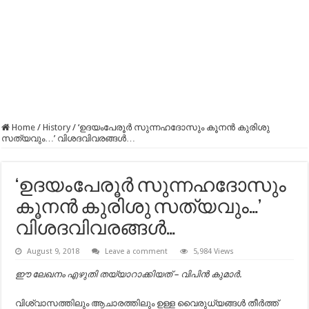
Home
/
History
/
‘ഉദയംപേരൂർ സുന്നഹദോസും കൂനൻ കുരിശു
സത്യവും…’ വിശദവിവരങ്ങൾ…
‘ഉദയംപേരൂർ സുന്നഹദോസും
കൂനൻ കുരിശു സത്യവും…’
വിശദവിവരങ്ങൾ…
August 9, 2018
Leave a comment
5,984 Views
ഈ ലേഖനം എഴുതി തയ്യാറാക്കിയത് – വിപിൻ കുമാർ.
വിശ്വാസത്തിലും ആചാരത്തിലും ഉള്ള വൈരുധ്യങ്ങൾ തീർത്ത്