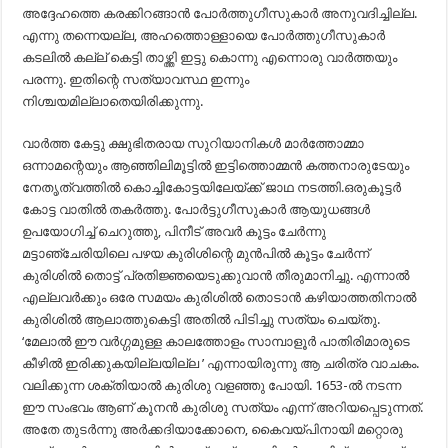
അദ്ദേഹത്തെ കരക്കിറങ്ങാൻ പോർത്തുഗീസുകാർ അനുവദിച്ചില്ല.
എന്നു തന്നെയല്ല, അഹത്തൊള്ളായെ പോർത്തുഗീസുകാർ
കടലിൽ കല്ല് കെട്ടി താഴ്ത്തി ഇട്ടു കൊന്നു എന്നൊരു വാർത്തയും
പരന്നു. ഇതിന്റെ സത്യാവസ്ഥ ഇന്നും
നി‍ശ്ചയമില്ലാതെയിരിക്കുന്നു.
വാർത്ത കേട്ടു ക്ഷുഭിതരായ സുറിയാനികൾ മാർത്തോമ്മാ
ഒന്നാമന്റെയും ആഞ്ഞിലിമൂട്ടിൽ ഇട്ടിത്തൊമ്മൻ കത്തനാരുടേയും
നേതൃത്വത്തിൽ കൊച്ചികോട്ടയിലേയ്ക്ക് ജാഥ നടത്തി.ഒരുകൂട്ടർ
കോട്ട വാതിൽ തകർത്തു. പോർട്ടുഗീസുകാർ ആയുധങ്ങൾ
ഉപയോഗിച്ച് ചെറുത്തു, പിനീട് അവർ കൂട്ടം ചേർന്നു
മട്ടാഞ്ചേരിയിലെ പഴയ കുരിശിന്റെ മുൻപിൽ കൂട്ടം ചേർന്ന്
കുരിശിൽ തൊട്ട്‌ പ്രതിജ്ഞയെടുക്കുവാൻ തീരുമാനിച്ചു. എന്നാൽ
എല്ലവർക്കും ഒരേ സമയം കുരിശിൽ തൊടാൻ കഴിയാത്തതിനാൽ
കുരിശിൽ ആലാത്തുകെട്ടി അതിൽ പിടിച്ചു സത്യം ചെയ്തു.
‘മേലാൽ ഈ വർഗ്ഗമുള്ള കാലത്തോളം സാമ്പാളൂർ പാതിരിമാരുടെ
കീഴിൽ ഇരിക്കുകയില്ലയില്ല ’ എന്നായിരുന്നു ആ ചരിത്ര വാചകം.
വലിക്കുന്ന ശക്തിയാൽ കുരിശു വളഞ്ഞു പോയി. 1653-ൽ നടന്ന
ഈ സംഭവം ആണ് കൂനൻ കുരിശു സത്യം എന്ന് അറിയപ്പെടുന്നത്.
അതേ തുടർന്നു അർക്കദിയാക്കോനെ, കൈവയ്പിനായി മറ്റൊരു