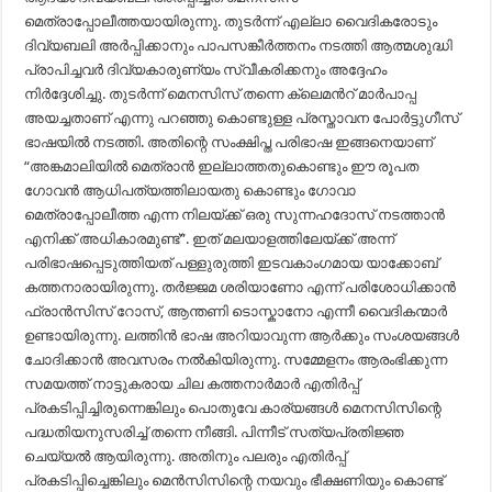
മെത്രാപ്പോലീത്തയായിരുന്നു. തുടർന്ന് എല്ലാ വൈദികരോടും
ദിവ്യബലി അർപ്പിക്കാനും പാപസങ്കീർത്തനം നടത്തി ആത്മശുദ്ധി
പ്രാപിച്ചവർ ദിവ്യകാരുണ്യം സ്വീകരിക്കനും അദ്ദേഹം
നിർദ്ദേശിച്ചു. തുടർന്ന് മെനസിസ് തന്നെ ക്ലെമൻറ് മാർപാപ്പ
അയച്ചതാണ് എന്നു പറഞ്ഞു കൊണ്ടുള്ള പ്രസ്താവന പോർട്ടുഗീസ്
ഭാഷയിൽ നടത്തി. അതിന്റെ സംക്ഷിപ്ത പരിഭാഷ ഇങ്ങനെയാണ്
“അങ്കമാലിയിൽ മെത്രാൻ ഇല്ലാത്തതുകൊണ്ടും ഈ രൂപത
ഗോവൻ ആധിപത്യത്തിലായതു കൊണ്ടും ഗോവാ
മെത്രാപ്പോലീത്ത എന്ന നിലയ്ക്ക് ഒരു സുന്നഹദോസ് നടത്താൻ
എനിക്ക് അധികാരമുണ്ട്”. ഇത് മലയാളത്തിലേയ്ക്ക് അന്ന്
പരിഭാഷപ്പെടുത്തിയത് പള്ളുരുത്തി ഇടവകാംഗമായ യാക്കോബ്
കത്തനാരായിരുന്നു. തർജ്ജമ ശരിയാണോ എന്ന് പരിശോധിക്കാൻ
ഫ്രാൻസിസ് റോസ്, ആന്തണി ടൊസ്കാനോ എന്നീ വൈദികന്മാർ
ഉണ്ടായിരുന്നു. ലത്തിൻ ഭാഷ അറിയാവുന്ന ആർക്കും സംശയങ്ങൾ
ചോദിക്കാൻ അവസരം നൽകിയിരുന്നു. സമ്മേളനം ആരംഭിക്കുന്ന
സമയത്ത് നാട്ടുകരായ ചില കത്തനാർമാർ എതിർപ്പ്
പ്രകടിപ്പിച്ചിരുന്നെങ്കിലും പൊതുവേ കാര്യങ്ങൾ മെനസിസിന്റെ
പദ്ധതിയനുസരിച്ച് തന്നെ നീങ്ങി. പിന്നീട് സത്യപ്രതിജ്ഞ
ചെയ്യൽ ആയിരുന്നു. അതിനും പലരും എതിർപ്പ്
പ്രകടിപ്പിച്ചെങ്കിലും മെൻസിസിന്റെ നയവും ഭീക്ഷണിയും കൊണ്ട്