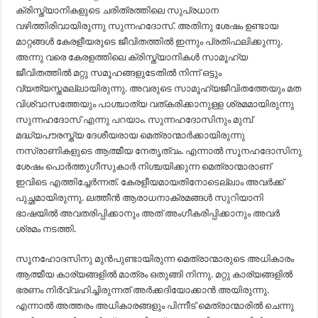
ക്രിസ്ത്യാനികളുടെ ചരിത്രത്തിലെ സുപ്രധാന
വഴിത്തിരിവായിരുന്നു സുന്നഹദോസ്. അതിനു ശേഷം ഉണ്ടായ
മാറ്റങ്ങൾ കേരളീയരുടെ ജീവിതത്തിൽ ഇന്നും പ്രതിഫലിക്കുന്നു.
അന്നു വരെ കേരളത്തിലെ ക്രിസ്ത്യാനികൾ സാമൂഹ്യ
ജീവിതത്തിൽ മറ്റു സമൂഹങ്ങളുടേതിൽ നിന്ന് ഒട്ടും
വ്യത്യസ്തമല്ലായിരുന്നു. അവരുടെ സാമൂഹ്യജീവിതത്തേയും മത
വിശ്വാസത്തേയും പാശ്ചാത്യ വത്കരിക്കാനുള്ള ശ്രമമായിരുന്നു
സുന്നഹദോസ് എന്നു പറയാം. സുന്നഹദോസിനും മുമ്പ്
മദ്ധ്യപൗരസ്ത്യ ദേശീയരായ മെത്രാന്മാർക്കായിരുന്നു
നസ്രാണികളുടെ ‍ആത്മീയ നേതൃത്വം. എന്നാൽ സൂനഹദോസിനു
ശേഷം പൊർത്തുഗീസുകാർ നിശ്ചയിക്കുന്ന മെത്രാന്മാരാണ്
ഇവിടെ എത്തിച്ചേർന്നത്. കേരളീയമായതിനോടെല്ലാം അവർക്ക്
പുച്ഛമായിരുന്നു. ലത്തീൻ ആരാധനാക്രമങ്ങൾ സുറിയാനി
ഭാഷയിൽ അവതരിപ്പിക്കാനും അത് അംഗീകരിപ്പിക്കാനും അവർ
ശ്രമം നടത്തി.
സൂനഹോദസിനു മുൻപുണ്ടായിരുന്ന മെത്രാന്മാരുടെ അധികാരം
ആത്മീയ കാര്യങ്ങളിൽ മാത്രം ഒതുങ്ങി നിന്നു. മറ്റു കാര്യങ്ങളിൽ
ഭരണം നിർവ്വഹിച്ചിരുന്നത് അർക്കദിയോക്കാൻ അയിരുന്നു.
എന്നാൽ അത്തരം അധികാരങ്ങളും പിന്നീട് മെത്രാന്മാരിൽ ചെന്നു