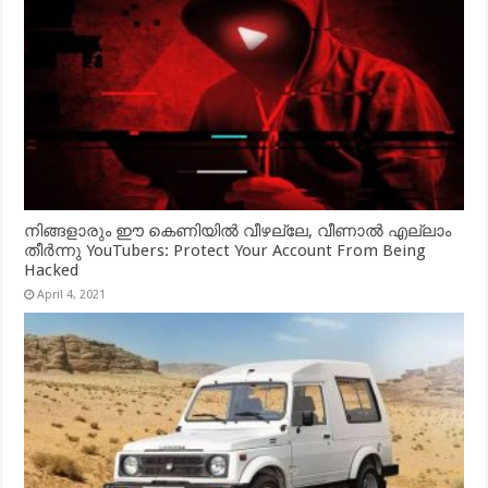
നിങ്ങളാരും ഈ കെണിയിൽ വീഴല്ലേ, വീണാൽ എല്ലാം
തീർന്നു YouTubers: Protect Your Account From Being
Hacked
April 4, 2021