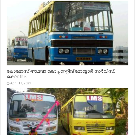
കോമോസ് അഥവാ കോപ്പറേറ്റിവ് മോട്ടോര്‍ സര്‍വീസ്,
കൊല്ലം
April 17, 2021