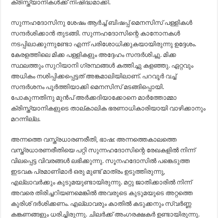
ക്രിസ്ത്യാനികൾക്ക് നിഷിദ്ധമാക്കി.
സുന്നഹദോസിനു ശേഷം ആർച്ച് ബിഷപ്പ് മെനസിസ് പള്ളികൾ
സന്ദർശിക്കാൻ തുടങ്ങി. സുന്നഹദോസിന്റെ കാനോനകൾ
നടപ്പിലാക്കുന്നുണ്ടോ എന്ന് പരിശോധിക്കുകയായിരുന്നു ഉദ്ദേശം.
കേരളത്തിലെ മിക്ക പള്ളികളും അദ്ദേഹം സന്ദർശിച്ചു. മിക്ക
സ്ഥലത്തും സുറിയാനി ഗ്രന്ഥങ്ങൾ കത്തിച്ചു കളഞ്ഞു. ഏറ്റവും
അധികം നശിപ്പിക്കപ്പെട്ടത് അങ്കമാലിയിലാണ്. പറവൂർ വച്ച്
സന്ദർശനം പൂർത്തിയാക്കി മെനസിസ് മടങ്ങിപ്പൊയി.
പോകുന്നതിനു മുൻപ് അർക്കദിയാക്കോനെ മാർത്തോമ്മാ
ക്രിസ്ത്യാനികളുടെ താല്കാലിക ഭരണാധികാരിയായി വാഴിക്കാനും
മറന്നില്ല.
അന്നത്തെ വസ്ത്രധാരണരീതി, ഭാഷ: അന്നത്തെകാലത്തെ
വസ്ത്രധാരണരീതിയെ പറ്റി സുന്നഹദോസിന്റെ രേഖകളിൽ നിന്ന്
വിലപ്പെട്ട വിവരങ്ങൾ ലഭിക്കുന്നു. സൂനഹദോസിൽ പങ്കെടുത്ത
ഇടവക പ്രമാണിമാർ ഒരു മുണ്ട് മാത്രം ഉടുത്തിരുന്നു,
എല്ലാവർക്കും കുടുമയുണ്ടായിരുന്നു. മറ്റു ജാതിക്കാരിൽ നിന്ന്
അവരെ തിരിച്ചറിയണമെങ്കിൽ അവരുടെ കുടുമയുടെ അറ്റത്തെ
കുരിശ് ദർശിക്കണം. എല്ലാവരും കാതിൽ കടുക്കനും സ്വർണ്ണ
കങ്കണങ്ങളും ധരിച്ചിരുന്നു. ചിലർക്ക് അംഗരക്ഷകർ ഉണ്ടായിരുന്നു.