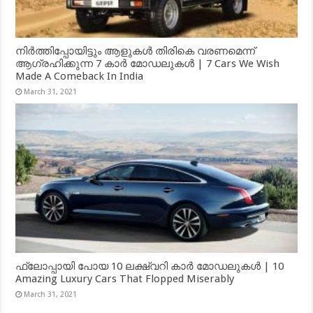
നിർത്തിപ്പോയിട്ടും ആളുകൾ തിരികെ വരണമെന്ന്
ആഗ്രഹിക്കുന്ന 7 കാർ മോഡലുകൾ | 7 Cars We Wish
Made A Comeback In India
March 31, 2021
ഫ്ലോപ്പായി പോയ 10 ലക്ഷ്വറി കാർ മോഡലുകൾ | 10
Amazing Luxury Cars That Flopped Miserably
March 31, 2021