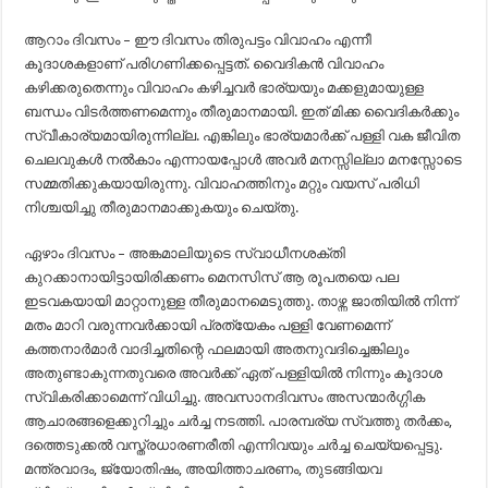
ആറാം ദിവസം – ഈ ദിവസം തിരുപട്ടം വിവാഹം എന്നീ
കൂദാശകളാണ് പരിഗണിക്കപ്പെട്ടത്. വൈദികൻ വിവാഹം
കഴിക്കരുതെന്നും വിവാഹം കഴിച്ചവർ ഭാര്യയും മക്കളുമായുള്ള
ബന്ധം വിടർത്തണമെന്നും തീരുമാനമായി. ഇത് മിക്ക വൈദികർക്കും
സ്വീകാര്യമായിരുന്നില്ല. എങ്കിലും ഭാര്യമാർക്ക് പള്ളി വക ജീവിത
ചെലവുകൾ നൽകാം എന്നായപ്പോൾ അവർ മനസ്സില്ലാ മനസ്സോടെ
സമ്മതിക്കുകയായിരുന്നു. വിവാഹത്തിനും മറ്റും വയസ് പരിധി
നിശ്ചയിച്ചു തീരുമാനമാക്കുകയും ചെയ്തു.
ഏഴാം ദിവസം – അങ്കമാലിയുടെ സ്വാധീനശക്തി
കുറക്കാനായിട്ടായിരിക്കണം മെനസിസ് ആ രൂപതയെ പല
ഇടവകയായി മാറ്റാനുള്ള തീരുമാനമെടുത്തു. താഴ്ന്ന ജാതിയിൽ നിന്ന്
മതം മാറി വരുന്നവർക്കായി പ്രത്യേകം പള്ളി വേണമെന്ന്
കത്തനാർമാർ വാദിച്ചതിന്റെ ഫലമായി അതനുവദിച്ചെങ്കിലും
അതുണ്ടാകുന്നതുവരെ അവർക്ക് ഏത് പള്ളിയിൽ നിന്നും കൂദാശ
സ്വികരിക്കാമെന്ന് വിധിച്ചു. അവസാനദിവസം അസന്മാർഗ്ഗിക
ആചാരങ്ങളെക്കുറിച്ചും ചർച്ച നടത്തി. പാരമ്പര്യ സ്വത്തു തർക്കം,
ദത്തെടുക്കൽ വസ്ത്രധാരണരീതി എന്നിവയും ചർച്ച ചെയ്യപ്പെട്ടു.
മന്ത്രവാദം, ജ്യോതിഷം, അയിത്താചരണം, തുടങ്ങിയവ