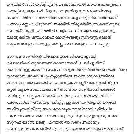
മറ്റു ചിലർ വാൾ ധരിച്ചിരുന്നു. മഴക്കാലമായതിനാൽ ഓലക്കുടയും
തൊപ്പിക്കുടയും ധരിച്ചിരുന്നു. ഉടുത്തിരുന്ന മുണ്ട് അഴിഞ്ഞു
പോവാതിരിക്കാൻ അരയിൽ ചുവന്ന കച്ച കെട്ടിയിരുന്നതിലാണ്
പണവും മറ്റും വച്ചിരുന്നത്. അരയിൽ തിരുകിയിരുന്ന കത്തിയുടെ
അറ്റത്ത് വെള്ളിച്ചങ്ങലയിൽ വെറ്റില ചെല്ലം കാണപ്പെട്ടിരുന്നു.
വിരലുകളിൽ പഞ്ചലോഹ മോതിരങ്ങളും സ്വർണ്ണ, വെള്ളി
ആഭരണങ്ങളും കനമുള്ള കർണ്ണാഭരണങ്ങളും കാണപ്പെട്ടു.
സുന്നഹദോസിന്റെ തീരുമാനങ്ങൾ നിയമങ്ങളാക്കി
ക്രോഡീകരിക്കുന്നതാണ് കാനോനകൾ. പോർച്ചുഗീസ്
ഭാഷയിലുള്ള കാനോനകൾ മലയാളത്തിലേക്ക് തർജമ ചെയ്തത് ഒരു
യാക്കോബ് ആണ്. 16-ാം നൂറ്റാണ്ടിലെ അവസാന ഘട്ടത്തിലെ
മലയാളഭാഷയുടെ ശരിയായ മാതൃക മനസ്സിലാക്കുന്നതിന് ഈ
കൃതി വളരെ സഹായകമാണ്. ദ്രാവിഡ, സുറിയാനി പദങ്ങൾ
ഏറിയും സംസ്കൃതപദങ്ങൾ കുറഞ്ഞും വ്യവഹാരഭാഷയ്ക്ക്
പ്രാധാന്യം നൽകിയും രചിച്ചിട്ടുള്ള കാനോനകളുടെ ശൈലി
അറിയുന്നതിന് ഒരു ഭാഗം നോക്കുക: “നസ്രാണികളിൽ ചില
ആശാൻമാരു പരതൈവരെ വെച്ച കുമ്പിടുന്നു, എന്നു ശുദ്ധമാന
സുനഹ ദൊസ കെട്ടു. എന്നാൽ ആ വണ്ണം ആരാനും
ചെയ്യുന്നവരുണ്ടെങ്കിൽ പട്ടക്കാരും എണങ്ങരും കൂടെ അവിടേക്ക്