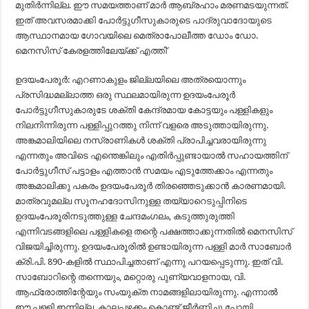
മുതിർന്നില്ല. ഈ സമയത്താണ്‌ മാർ ആബ്രഹാം മരണമടയുന്നത്‌.
ഇത്‌ അവസരമാക്കി പോർട്ടുഗീസുകാരുടെ പാദ്രുവാദോയുടെ
ആസ്ഥാനമായ ഗോവയിലെ മെത്രാപോലീത്ത ഡോം ഡോ.
മെനസിസ്‌ കേരളത്തിലേയ്ക്ക്‌ എത്തി്‌
ഉദയംപേരൂർ: എറണാകുളം ജില്ലയിലെ അത്രയൊന്നും
പ്രസിദ്ധമല്ലാത്ത ഒരു സ്ഥലമായിരുന്ന ഉദയം‍പേരൂർ‍
പോർട്ടുഗീസുകാരുടേ ശക്തി കേന്ദ്രമായ കോട്ടയും പള്ളികളും
നിലനിന്നിരുന്ന പള്ളിപ്പുറത്തു നിന്ന് വളരെ അടുത്തായിരുന്നു.
അങ്കമാലിയിലെ നസ്രാണികൾ ശക്തി പ്രാപിച്ചവരായിരുന്നു
എന്നതും അവിടെ എന്തെങ്കിലും എതിർപ്പുണ്ടായാൽ സഹായത്തിന്‌
പോർട്ടുഗീസ്‌ പട്ടാളം എത്താൻ സമയം എടുത്തേക്കാം എന്നതും
അങ്കമാലിക്കു പകരം ഉദയംപേരൂർ തിരഞ്ഞെടുക്കാൻ കാരണമായി.
മാത്രവുമല്ല സൂനഹദോസിനുള്ള തയ്യാറെടുപ്പിനിടെ
ഉദയംപേരൂരിനടുത്തുള്ള ചേന്ദമംഗലം, കടുത്തുരുത്തി
എന്നിവടങ്ങളിലെ പള്ളികളെ തന്റെ പക്ഷത്താക്കുന്നതിൽ മെനസിസ്
വിജയിച്ചിരുന്നു. ഉദയംപേരൂരിൽ ഉണ്ടായിരുന്ന പള്ളി മാർ സാബോർ
ക്രി.പി. 890-കളിൽ സ്ഥാപിച്ചതാണ് എന്നു പറയപ്പെടുന്നു. ഇത്‌ വി.
സാബോറിന്റെ തന്നെയും, മറ്റൊരു പുണ്യവാളനായ, വി.
ആഫ്രോത്തിന്റേയും സംയുക്ത നാമങ്ങളിലായിരുന്നു. എന്നാൽ
ഈ പള്ളി ഇന്നില്ല. കാലപ്പഴക്കം കൊണ്ട്‌ ജീർണ്ണിച്ചു പോയി.