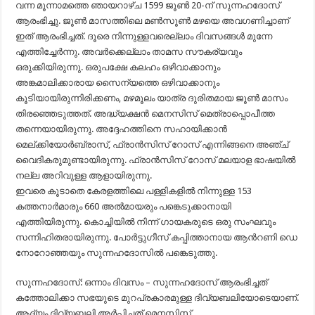
വന്ന മൂന്നാമത്തെ ഞായറാഴ്ച 1599 ജൂൺ 20-ന് സുന്നഹദോസ്
ആരംഭിച്ചു. ജൂൺ മാസത്തിലെ മൺസൂൺ മഴയെ അവഗണിച്ചാണ്
ഇത് ആരംഭിച്ചത്. ദൂരെ നിന്നുള്ളവരെല്ലാം ദിവസങ്ങൾ മുന്നേ
എത്തിച്ചേർന്നു. അവർക്കെല്ലാം താമസ സൗകര്യവും
ഒരുക്കിയിരുന്നു. ഒരുപക്ഷേ കലഹം ഒഴിവാക്കാനും
അങ്കമാലിക്കാരായ സൈന്യത്തെ ഒഴിവാക്കാനും
കൂടിയായിരുന്നിരിക്കണം, മഴമൂലം യാത്ര ദുരിതമായ ജൂൺ മാസം
തിരഞ്ഞെടുത്തത്. അദ്ധ്യക്ഷൻ മെനസിസ് മെത്രാപ്പൊപീത്ത
തന്നെയായിരുന്നു. അദ്ദേഹത്തിനെ സഹായിക്കാൻ
മെല്ക്കിയോർബ്രാസ്, ഫ്രാൻസിസ് റോസ് എന്നിങ്ങനെ അഞ്ച്
വൈദികരുമുണ്ടായിരുന്നു. ഫ്രാൻസിസ് റോസ് മലയാള ഭാഷയിൽ
നല്ല അറിവുള്ള ആളായിരുന്നു.
ഇവരെ കൂടാതെ കേരളത്തിലെ പള്ളികളിൽ നിന്നുള്ള 153
കത്തനാർമാരും 660 അൽമായരും പങ്കെടുക്കാനായി
എത്തിയിരുന്നു. കൊച്ചിയിൽ നിന്ന് ഗായകരുടെ ഒരു സംഘവും
സന്നിഹിതരായിരുന്നു. പോർട്ടുഗീസ് കപ്പിത്താനായ ആൻറണി ഡെ
നോറോഞ്ഞയും സുന്നഹദോസിൽ പങ്കെടുത്തു.
സുന്നഹദോസ്: ഒന്നാം ദിവസം – സുന്നഹദോസ് ആരംഭിച്ചത്
കത്തോലിക്കാ സഭയുടെ മുറപ്രകാരമുള്ള ദിവ്യബലിയോടെയാണ്.
ആദ്യം ദിവ്യബലി അർപ്പിച്ചത് മെനസിസ്