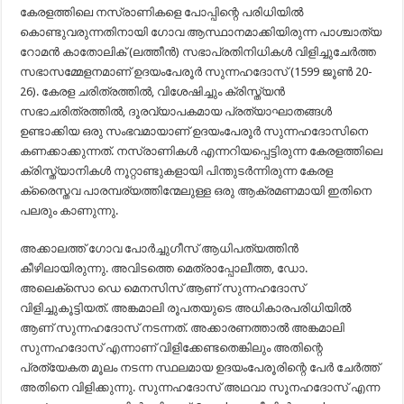
കേരളത്തിലെ നസ്രാണികളെ പോപ്പിന്റെ പരിധിയിൽ
കൊണ്ടുവരുന്നതിനായി ഗോവ ആസ്ഥാനമാക്കിയിരുന്ന പാശ്ചാത്യ
റോമൻ കാതോലിക് (ലത്തീൻ) സഭാപ്രതിനിധികൾ വിളിച്ചുചേർത്ത
സഭാസമ്മേളനമാണ് ഉദയംപേരൂർ സുന്നഹദോസ് (1599 ജൂൺ 20-
26). കേരള ചരിത്രത്തിൽ, വിശേഷിച്ചും ക്രിസ്ത്യൻ
സഭാചരിത്രത്തിൽ, ദൂരവ്യാപകമായ പ്രത്യാഘാതങ്ങൾ
ഉണ്ടാക്കിയ ഒരു സംഭവമായാണ്‌ ഉദയംപേരൂർ സുന്നഹദോസിനെ
കണക്കാക്കുന്നത്‌. നസ്രാണികൾ എന്നറിയപ്പെട്ടിരുന്ന കേരളത്തിലെ
ക്രിസ്ത്യാനികൾ നൂറ്റാണ്ടുകളായി പിന്തുടർന്നിരുന്ന കേരള
ക്രൈസ്തവ പാരമ്പര്യത്തിന്മേലുള്ള ഒരു ആക്രമണമായി ഇതിനെ
പലരും കാണുന്നു.
അക്കാലത്ത് ഗോവ പോർച്ചുഗീസ് ആധിപത്യത്തിൻ
കീഴിലായിരുന്നു. അവിടത്തെ മെത്രാപ്പോലീത്ത, ഡോ.
അലെക്സൊ ഡെ മെനസിസ് ആണ്‌ സുന്നഹദോസ്‌
വിളിച്ചുകൂട്ടിയത്‌. അങ്കമാലി രൂപതയുടെ അധികാരപരിധിയിൽ
ആണ്‌ സുന്നഹദോസ്‌ നടന്നത്‌. അക്കാരണത്താൽ അങ്കമാലി
സുന്നഹദോസ്‌ എന്നാണ്‌ വിളിക്കേണ്ടതെങ്കിലും അതിന്റെ
പ്രത്യേകത മൂലം നടന്ന സ്ഥലമായ ഉദയംപേരൂരിന്റെ പേർ ചേർത്ത്
അതിനെ വിളിക്കുന്നു. സുന്നഹദോസ് അഥവാ സൂനഹദോസ് എന്ന