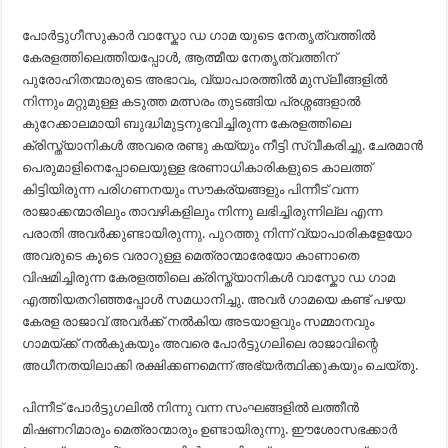
പോർട്ടുഗീസുകാർ വാസ്കോ ഡ ഗാമ യുടെ നേതൃത്വത്തിൽ
കേരളത്തിലെത്തിയപ്പോൾ, ആത്മീയ നേതൃത്വത്തിന്‌
പുരോഹിതന്മാരുടെ അഭാവം, വ്യാപാരത്തിൽ മുസ്ലീങ്ങളിൽ
നിന്നും മറ്റുമുള്ള കടുത്ത മത്സരം തുടങ്ങിയ പ്രശ്നങ്ങളാൽ
കുറേക്കാലമായി ബുദ്ധിമുട്ടനുഭവിച്ചിരുന്ന കേരളത്തിലെ
ക്രിസ്ത്യാനികൾ അവരെ രണ്ടു കയ്യും നീട്ടി സ്വീകരിച്ചു. ചേരമാൻ
പെരുമാളിനെപ്പോലെയുള്ള ഭരണാധികാരികളുടെ കാലത്ത്‌
കിട്ടിയിരുന്ന പരിഗണനയും സൗകര്യങ്ങളും പിന്നീട്‌ വന്ന
രാജാക്കന്മാരിലും താവഴികളിലും നിന്നു ലഭിച്ചിരുന്നില്ല എന്ന
പരാതി അവർക്കുണ്ടായിരുന്നു. പുറത്തു നിന്ന് വ്യാപാരികളേയോ
അവരുടെ കൂടെ വരാറുള്ള മെത്രാന്മാരേയോ കാണാതെ
വിഷമിച്ചിരുന്ന കേരളത്തിലെ ക്രിസ്ത്യാനികൾ വാസ്കോ ഡ ഗാമ
എത്തിയതറിഞ്ഞപ്പോൾ സമധാനിച്ചു. അവർ ഗാമയെ കണ്ട്‌ പഴയ
കേരള രാജാവ്‌ അവർക്ക്‌ നൽകിയ അടയാളവും സമ്മാനവും
ഗാമയ്ക്ക്‌ നൽകുകയും അവരെ പോർട്ടുഗലിലെ രാജാവിന്റെ
അധീനതയിലാക്കി രക്ഷിക്കണമെന്ന് അഭ്യർത്ഥിക്കുകയും ചെയ്തു.
പിന്നീട്‌ പോർട്ടുഗലിൽ നിന്നു വന്ന സംഘങ്ങളിൽ ലത്തീൻ
മിഷണറിമാരും മെത്രാന്മാരും ഉണ്ടായിരുന്നു. ഈശോസഭക്കാർ