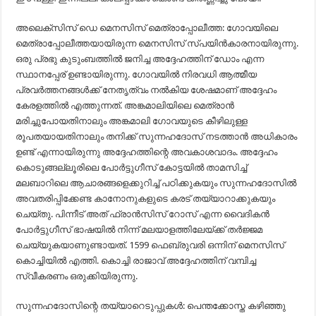
അലെക്സിസ് ഡെ മെനസിസ് മെത്രാപ്പോലീത്ത: ഗോവയിലെ
മെത്രാപ്പോലീത്തയായിരുന്ന മെനസിസ് സ്പയിൻകാരനായിരുന്നു.
ഒരു പ്രഭു കുടുംബത്തിൽ ജനിച്ച അദ്ദേഹത്തിന് ഡോം എന്ന
സ്ഥാനപ്പേര് ഉണ്ടായിരുന്നു. ഗോവയിൽ നിരവധി ആത്മീയ
പ്രവർത്തനങ്ങൾക്ക് നേതൃത്വം നൽകിയ ശേഷമാണ് അദ്ദേഹം
കേരളത്തിൽ എത്തുന്നത്. അങ്കമാലിയിലെ മെത്രാൻ
മരിച്ചുപോയതിനാലും അങ്കമാലി ഗോവയുടെ കീഴിലുള്ള
രൂപതയായതിനാലും തനിക്ക് സുന്നഹദോസ് നടത്താൻ അധികാരം
ഉണ്ട് എന്നായിരുന്നു അദ്ദേഹത്തിന്റെ അവകാശവാദം. അദ്ദേഹം
കൊടുങ്ങല്ലൂരിലെ പോർട്ടുഗീസ് കോട്ടയിൽ താമസിച്ച്
മലബാറിലെ ആചാരങ്ങളെക്കുറിച്ച് പഠിക്കുകയും സുന്നഹദോസിൽ
അവതരിപ്പിക്കേണ്ട കാനോനുകളുടെ കരട് തയ്യാറാക്കുകയും
ചെയ്തു. പിന്നീട് അത് ഫ്രാൻസിസ് റോസ് എന്ന വൈദികൻ
പോർട്ടുഗീസ് ഭാഷയിൽ നിന്ന് മലയാളത്തിലേയ്ക്ക് തർജ്ജമ
ചെയ്യുകയാണുണ്ടായത്. 1599 ഫെബ്രുവരി ഒന്നിന് മെനസിസ്
കൊച്ചിയിൽ എത്തി. കൊച്ചി രാജാവ് അദ്ദേഹത്തിന് വമ്പിച്ച
സ്വീകരണം ഒരുക്കിയിരുന്നു.
സുന്നഹദോസിന്റെ തയ്യാറെടുപ്പുകൾ: പെന്തക്കോസ്ത കഴിഞ്ഞു