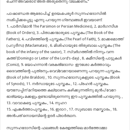
ചെന്ന് അവരൊട് അത അരുതെന്നു വിലക്കണം.”
പാഷാണ്ഡത ആരോപിച്ച് ഉദയംപേരൂർ സുന്നഹദോസിൽ
നശിപ്പിക്കപ്പെട്ടു എന്നു പറയുന്ന ഗ്രന്ഥങ്ങൾ ഇവയാണ്:
1. പാർസിമാൻ The Parsimon or Persian Medicines), 2. മാർഗസീശ
(Book of Orders), 3. പിതാക്കന്മാരുടെ പുസ്തകം (The Book of the
Fathers), 4. പവിഴത്തിന്റെ പുസ്തകം (The Pearl of Faith), 5. മാക്കമൊത്ത്‌
(പറുദീസ) (Maclamatas) , 6. മിശിഹായുടേ തിരുബാല പുസ്തകം (The
book of the infancy of the savior), 7. സ്വർഗത്തിൽ നിന്നും വന്ന
കത്ത്‌ (Domingo or Letter of the Lord’s-day) , 8. കമീസിന്റെ പാട്ടുകൾ
(Comiz), 9. യോഹന്നാൻ വരകൽദോസ- ഈശോ കർത്താവും
ദൈവത്തിന്റെ പുത്രനും വെവ്വേറേയാണെന്നു പറയുന്ന പുസ്തകം.
(Book of John Braldon) , 10. സുന്നഹദോസുകളുടെ പുസ്തകം (Book
of Synods), 11. നർസായുടേ പുസ്തകം , 12. പ്രഹൻ പുസ്തകം.
യൗസേപ്പിന്‌ മറിയത്തെ കല്യാണം കഴിക്കുന്നതിനു മുൻപ്‌ വേറേ
ഭാര്യയും മക്കളും ഉണ്ടായിരുന്നെന്നു ഈ പുസ്തകത്തിൽ പറയുന്നു. ,
13. വാവാകട്ടെ പുസ്തകം , 14. നുഹറ
15. എംങ്കർത്താപുസ്തകം , 16. ഇദാറ , 17. സുബാടേ നമസ്കാരം , 18.
അൻപത്‌ നൊയമ്പിന്റെ ഉദർ പ്രാർത്ഥന.
സുന്നഹദോസിന്റെ ഫലങ്ങൾ: കേരളത്തിലെ മാർത്തോമ്മാ