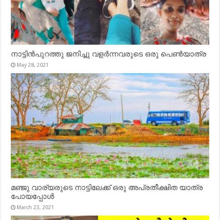
നാട്ടിൻപുറത്തു ജനിച്ചു വളർന്നവരുടെ ഒരു പെൺയാത്ര
May 28, 2021
മഞ്ജു വാര്യരുടെ നാട്ടിലേക്ക് ഒരു അപ്രതീക്ഷിത യാത്ര
പോയപ്പോൾ
March 23, 2021