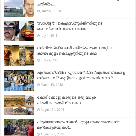
ചരിത്രം..!!
January 18, 2018
‘സാൾട്ടർ’ : കെഎസ്ആർടിസിയുടെ
രഹസ്യാന്വേഷണ വിഭാഗം…
July 4, 2018
സിനിമയ്ക്ക് വേണ്ടി ചരിത്രം തന്നെ മാറ്റിയ
കായംകുളം കൊച്ചുണ്ണിയുടെ കഥ
July 24, 2018
എന്താണ് CBSE ? എന്താണ് ICSE ?എന്താണ് കേരള
സിലബസ് ? കുട്ടിയെ എവിടെ ചേർക്കണം?
March 15, 2018
കോഴിക്കോട്ടുകാരുടെ ഒരു മധുര
പ്രതികാരത്തിൻ്റെ കഥ…
August 24, 2018
പ്രളയാനന്തരം നമ്മൾ എടുക്കേണ്ട ആരോഗ്യ
മുൻകരുതലുകൾ..
August 23, 2018