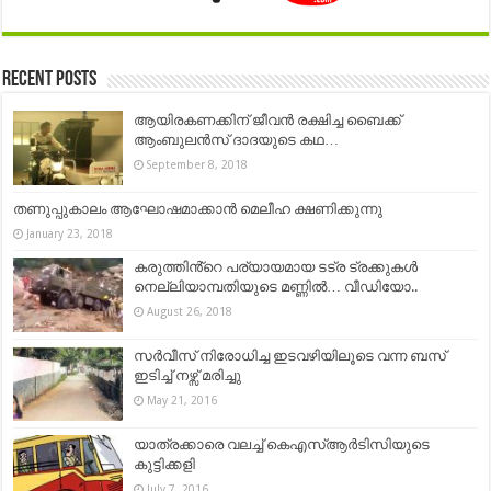
Recent Posts
ആയിരകണക്കിന് ജീവന്‍ രക്ഷിച്ച ബൈക്ക്
ആംബുലൻസ് ദാദയുടെ കഥ…
September 8, 2018
തണുപ്പുകാലം ആഘോഷമാക്കാൻ മെലീഹ ക്ഷണിക്കുന്നു
January 23, 2018
കരുത്തിൻ്റെ പര്യായമായ ടട്ര ട്രക്കുകൾ
നെല്ലിയാമ്പതിയുടെ മണ്ണിൽ… വീഡിയോ..
August 26, 2018
സർവീസ് നിരോധിച്ച ഇടവഴിയിലൂടെ വന്ന ബസ്
ഇടിച്ച് നഴ്സ് മരിച്ചു
May 21, 2016
യാത്രക്കാരെ വലച്ച് കെഎസ്ആര്‍ടിസിയുടെ
കുട്ടിക്കളി
July 7, 2016