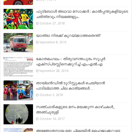
ഫുട്‍ബോൾ അഥവാ സോക്കർ : കാൽപ്പന്തുകളിയുടെ
ചരിത്രവും നിയമങ്ങളും..
October 27, 2018
യാത്രാ നിരക്ക്‌ കുറയ്‌ക്കാത്തതെന്ത്‌?
September 8, 2015
കോതമംഗലം – തിരുവനന്തപുരം സൂപ്പര്‍
എക്സ്പ്രസ്സിനെക്കുറിച്ച് എം.എല്‍.എ
September 28, 2016
തായ്‌ലൻഡിൽ ടൂറിസ്റ്റുകൾ ചെയ്യാൻ
പാടില്ലാത്ത ചില കാര്യങ്ങൾ…
October 2, 2018
സഞ്ചാരികളുടെ മനം മയക്കുന്ന കാഴ്ചകള്‍_
അഞ്ചുരുളി
October 16, 2017
അജ്ഞാതനായ ഒരു പ്ലെയിന്‍ ഹൈജാക്കറുടെ