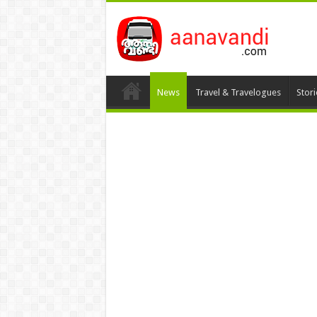
News
Travel & Travelogues
Stor