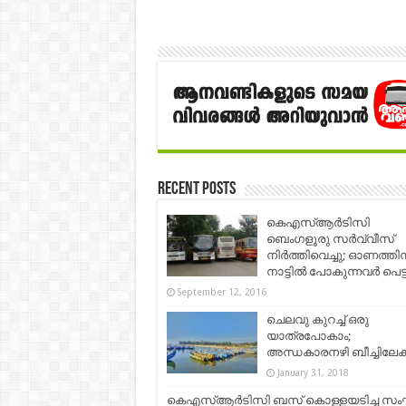
Recent Posts
കെഎസ്ആര്‍ടിസി
ബെംഗളൂരു സര്‍വ്വീസ്
നിര്‍ത്തിവെച്ചു; ഓണത്തിന
നാട്ടില്‍ പോകുന്നവര്‍ പെട്
September 12, 2016
ചെലവു കുറച്ച് ഒരു
യാത്രപോകാം;
അന്ധകാരനഴി ബീച്ചിലേക്ക്
January 31, 2018
കെഎസ്ആര്‍ടിസി ബ​സ് കൊ​ള്ള​യ​ടി​ച്ച സം​