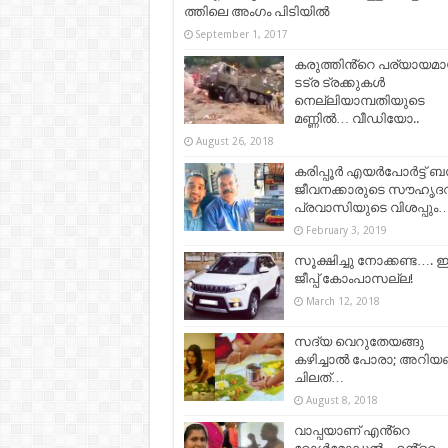
ത്തി​ലെ അം​ഗം പി​ടി​യി​ൽ
September 1, 2017
കരുത്തിൻ്റെ പര്യായമ
ടട്ര ട്രക്കുകൾ
നെല്ലിയാമ്പതിയുടെ
മണ്ണിൽ… വീഡിയോ..
August 26, 2018
കരിപ്പൂർ എയർപോർട്ട് ബ
ജീവനക്കാരുടെ സൗഹൃദവ
പ്രവാസിയുടെ വിശപ്പും
February 3, 2019
സൂക്ഷിച്ചു നോക്കണ്ട…. ഇ
ജീപ്പ് കോംപാസല്ല!
March 12, 2018
സദ്യ വെറുതേയങ്ങു
കഴിച്ചാൽ പോരാ; അറിയ
ചിലത്…
August 8, 2018
വാപ്പയാണ് എൻ്റെ