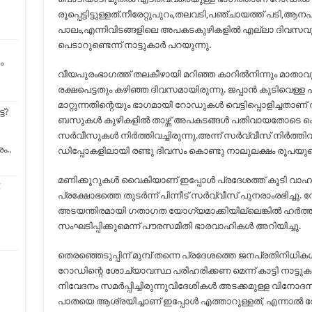
രൂപ്പെട്ടിട്ടുള്ളത്.നീരേറ്റുപുറം,തലവടി,പഞ്ചായത്ത് പടി,ആനപ്
പാലം,എന്നിവിടങ്ങളിലെ അപകടകുഴികളില്‍ എല്ലാ ദിവസവും 
പെടാറുണ്ടെന്ന് നാട്ടുകാര്‍ പറയുന്നു.
ം
വീയപുരംഭാഗത്ത് തലകീഴായി മറിഞ്ഞ കാറില്‍നിന്നും മാതാ
രക്ഷപെട്ടതും കഴിഞ്ഞ ദിവസമായിരുന്നു. ജപ്പാന്‍ കുടിവെള്
മാറ്റുന്നതിന്റെയും ഭാഗമായി റോഡുകള്‍ വെട്ടിപ്പൊളിച്ചതാണ് തകര
്?
ബസുകള്‍ കുഴികളില്‍ താഴ്ന്ന് അപകടങ്ങള്‍ പതിവായതോടെ 
സര്‍വീസുകള്‍ നിര്‍ത്തിവച്ചിരുന്നു.അന്ന് സര്‍വ്വീസ് നിര്‍ത
ം..
ഡിപ്പോകളിലായി രണ്ടു ദിവസം കൊണ്ടു നാലുലക്ഷം രൂപയുടെ
മണിക്കൂറുകള്‍ വൈകിയാണ് ഇപ്പോള്‍ പ്രദേശത്ത് കൂടി വാഹന
C
പ്രക്ഷോഭത്തെ തുടര്‍ന്ന് പിന്നീട് സര്‍വ്വീസ് പുനരാംരഭിച്ചു
അടയന്തിരമായി ഗതാഗത യോഗ്യമാക്കിയില്ലെങ്കില്‍ ഹര്‍ത്താ
സംഘടിപ്പിക്കുമെന്ന് പൗരസമിതി ഭാരവാഹികള്‍ അറിയിച്ചു.
തെരഞ്ഞെടുപ്പിന് മുമ്പ് തന്നെ പ്രദേശത്തെ ജനപ്രതിനിധികള്‍ക
റോഡിന്റെ ശോച്യാവസ്ഥ പരിഹരിക്കണ മെന്ന് കാട്ടി നാട്ടുകാ
നിവേദനം സമര്‍പ്പിച്ചിരുന്നുവിദേശികള്‍ അടക്കമുള്ള വിനോ
പാതയെ ആശ്രയിച്ചാണ് ഇപ്പോള്‍ എത്താറുള്ളത്, എന്നാല