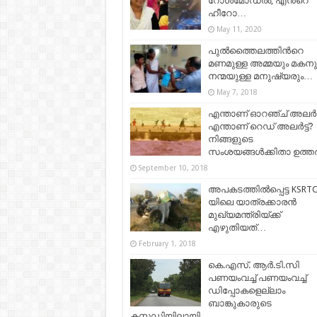
റോൾമോഡൽ, എൻ്റെ
ഹീറോ…
May 11, 2020
പുല്‍ത്തൈലത്തിന്‍റെ
മണമുള്ള അമ്മയും മകനു
നന്മയുള്ള മനുഷ്യരും…
May 7, 2018
എന്താണ് ഓറഞ്ച് അലർട്ട
എന്താണ് റെഡ് അലർട്ട്?
നിങ്ങളുടെ
സംശയങ്ങൾക്കിതാ ഉത്തര
September 10, 2018
അപകടത്തില്‍പ്പെട്ട KSRT
യിലെ യാത്രക്കാരന്‍
മുഖ്യമന്ത്രിയ്ക്ക്
എഴുതിയത്…
February 1, 2018
കെ.എസ്. ആർ.ടി.സി
പണയംവച്ച് പണയംവച്ച്
ഡിപ്പോകളെല്ലാം
ബാങ്കുകാരുടെ
കസ്റ്റഡിയിലായി