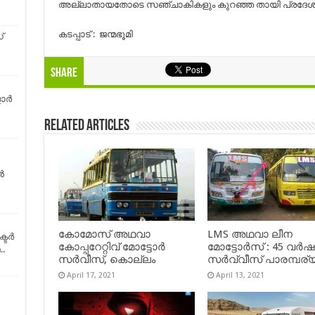
അല്ലാതായതോടെ സഞ്ചാകികളും കുറഞ്ഞ തായി പ്രദേശ ത്തെ
കടപ്പാട് : ജന്മഭൂമി
്
Share
ര്‍
Related Articles
ൻ
കോമോസ് അഥവാ
LMS അഥവാ ലീന
്ടർ
കോപ്പറേറ്റിവ് മോട്ടോര്‍
മോട്ടോർസ് : 45 വർ
.
സര്‍വീസ്, കൊല്ലം
സർവ്വീസ് പാരമ്പര്
April 17, 2021
April 13, 2021