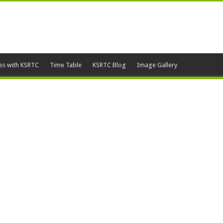
ies with KSRTC
Time Table
KSRTC Blog
Image Gallery