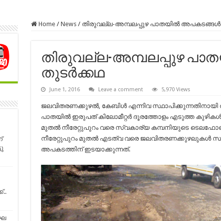
Home
/
News
/
തിരുവല്ല-അമ്പലപ്പുഴ പാതയില്‍ അപകടങ്ങള്‍ 
തിരുവല്ല-അമ്പലപ്പുഴ പാത
തുടര്‍ക്കഥ
June 1, 2016
Leave a comment
5,970 Views
ജലവിതരണക്കുഴല്‍, കേബിള്‍ എന്നിവ സ്ഥാപിക്കുന്നതിനായി
പാതയില്‍ ഇരുപത് കിലോമീറ്റര്‍ ദൂരത്തോളം എടുത്ത കുഴിക
മുതല്‍ നീരേറ്റുപുറം വരെ സ്വകാര്യ കമ്പനിയുടെ ടെലഫോണ്
നീരേറ്റുപുറം മുതല്‍ എടത്വ വരെ ജലവിതരണക്കുഴലുകള്‍ സ്
്
ടു
അപകടത്തിന് ഇടയാക്കുന്നത്.
..
ഘ​