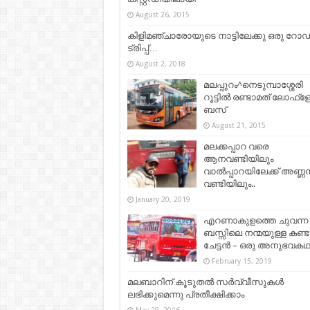
August 26, 2015
കിളിമഞ്ചാരോയുടെ നാട്ടിലേക്കു ഒരു റോഡ
ട്രിപ്പ്…
August 2, 2018
മലപ്പുറം^നെടുമ്പാശ്ശേരി
റൂട്ടില്‍ രണ്ടാമത് ലോഫ്ളോ
ബസ്
August 21, 2015
മലക്കപ്പാറ വരെ
ആനവണ്ടിയിലും
വാൽപ്പാറയിലേക്ക് അണ്ണ
വണ്ടിയിലും..
January 20, 2019
എറണാകുളത്തെ ചുവന്ന
ബസ്സിലെ നന്മയുള്ള കണ്ടക
ചേട്ടൻ – ഒരു അനുഭവകഥ.
February 15, 2019
മലബാറിന് കൂടുതല്‍ സര്‍വ്വീസുകള്‍
ലഭിക്കുമെന്നു പ്രതീക്ഷിക്കാം