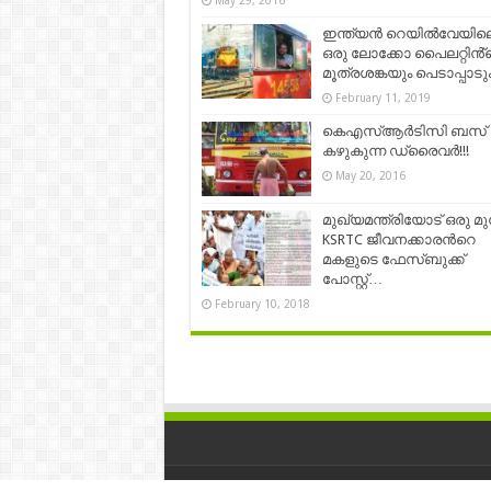
May 29, 2016
ഇന്ത്യൻ റെയിൽവേയില
ഒരു ലോക്കോ പൈലറ്റിൻ്
മൂത്രശങ്കയും പെടാപ്പാടും
February 11, 2019
കെഎസ്ആര്‍ടിസി ബസ്
കഴുകുന്ന ഡ്രൈവര്‍!!!
May 20, 2016
മുഖ്യമന്ത്രിയോട് ഒരു മുന
KSRTC ജീവനക്കാരന്‍റെ
മകളുടെ ഫേസ്ബുക്ക്
പോസ്റ്റ്…
February 10, 2018