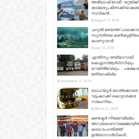
അഭിലാഷ് ടോമി : ഒറ്റയ്ക്ക്
കടലേഴും കീഴടക്കിയ മലയ
നാവികൻ…
August 11, 2018
ചാറ്റൽ മഴയത്ത് പാലക്ക
സുന്ദരിയെ കൺകുളിർക്
കാണുവാൻ…
July 14, 2018
എന്തിനും തയ്യാറായി
കെഎസ്ആര്‍ടിസിയും
റെയില്‍വേയും… പക്ഷേ ഒന
മതിയാകില്ല
September 13, 2016
ബാംഗ്ലൂർ യാത്രക്കാരെ
വട്ടംകറക്കി കൊട്ടാരക്കര
സ്‌കാനിയ..
March 23, 2018
കണ്ടക്ടര്‍ നിയമനമില്ല;
അഡ്വൈസ് മെമ്മോയില്
കടല പൊതിഞ്ഞ്
ഉദ്യോഗാര്‍ഥികള്‍..