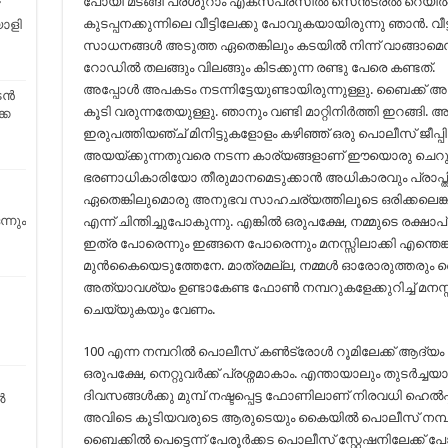
പോയി മടങ്ങി പരശുറാം എക്സ്പ്രസില്‍ സെന്‍ട്രല്‍ റെയില്‍വേ 
കുടപ്പനക്കുന്നിലെ വീട്ടിലേക്കു പോവുകയായിരുന്നു ഞാന്‍. വീട്
ാളി
സാധനങ്ങള്‍ അടുത്ത ഏതെങ്കിലും കടയില്‍ നിന്ന് വാങ്ങാമെന്
റോഡില്‍ തലങ്ങും വിലങ്ങും കിടക്കുന്ന രണ്ടു പേരെ കണ്ടത്.
അപ്പോള്‍ അപകടം നടന്നിട്ടേയുണ്ടായിരുന്നുള്ളു. ബൈക്ക് അപ്
ാടൻ
കൂടി വരുന്നതേയുള്ളു. ഞാനും വണ്ടി മാറ്റിനിര്‍ത്തി ഇറങ്ങി. 
കെ
ഇരുപത്തിയഞ്ച് മിനിട്ടുകളോളം കഴിഞ്ഞ് ഒരു പൊലീസ് ജീപ്പ
അയയ്ക്കുന്നതുവരെ നടന്ന കാര്യങ്ങളാണ് ഈയൊരു ചെറുകുറ
ഭരണാധികാരിയോ തീരുമാനമെടുക്കാന്‍ അധികാരവും പ്രാപ്
ഏതെങ്കിലുമൊരു അനുഭവ സാഹചര്യത്തിലൂടെ ഒരിക്കലെങ്കിലും
്നും
എന്ന് ചിന്തിച്ചുപോകുന്നു. എങ്കില്‍ ഒരുപക്ഷേ, നമ്മുടെ രക്
ഇത്ര പോരെന്നും ഇങ്ങനെ പോരെന്നും മനസ്സിലാക്കി എന്തെങ്ക
മുന്‍കൈയെടുത്തേനേ. മാത്രമല്ല, നമ്മള്‍ ഓരോരുത്തരും 
അത്യാവശ്യം ഉണ്ടാകേണ്ട ഫോണ്‍ നമ്പറുകളേക്കുറിച്ച് മനസ്
ചെയ്യുകയും വേണം.
100 എന്ന നമ്പറില്‍ പൊലീസ് കണ്‍ട്രോള്‍ റൂമിലേക്ക് ആദ്യം വിള
ഒരുപക്ഷേ, നെറ്റുവര്‍ക്ക് പ്രശ്നമാകാം. എന്തായാലും തുടര്‍ച്ചയായ
ദിവസങ്ങള്‍ക്കു മുമ്പ് നഷ്ടപ്പെട്ട ഫോണിലാണ് നിരവധി ഹെല്‍പ
‍
അവിടെ കൂടിയവരുടെ ആരുടെയും കൈയില്‍ പൊലീസ് നമ്പറു
ബൈക്കില്‍ പെട്ടെന്ന് പേരൂര്‍ക്കട പൊലീസ് സ്റ്റേഷനിലേക്ക് 