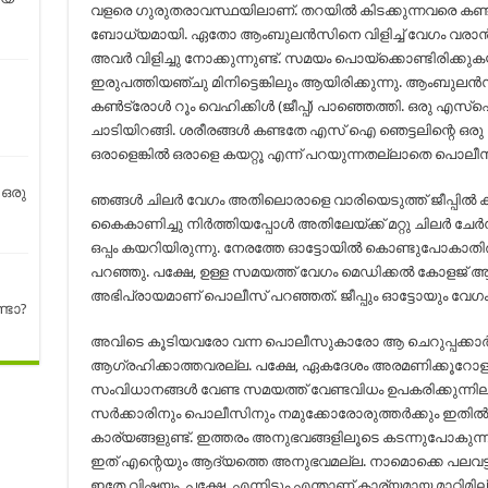
വളരെ ഗുരുതരാവസ്ഥയിലാണ്. തറയില്‍ കിടക്കുന്നവരെ കണ്ട
ബോധ്യമായി. ഏതോ ആംബുലന്‍സിനെ വിളിച്ച് വേഗം വരാ
അവര്‍ വിളിച്ചു നോക്കുന്നുണ്ട്. സമയം പൊയ്ക്കൊണ്ടിരിക്കുക
ഇരുപത്തിയഞ്ചു മിനിട്ടെങ്കിലും ആയിരിക്കുന്നു. ആംബുലന്
കണ്‍ട്രോള്‍ റൂം വെഹിക്കിള്‍ (ജീപ്പ്) പാഞ്ഞെത്തി. ഒര
ചാടിയിറങ്ങി. ശരീരങ്ങള്‍ കണ്ടതേ എസ് ഐ ഞെട്ടലിന്റെ ഒരു ശബ്
ഒരാളെങ്കില്‍ ഒരാളെ കയറ്റൂ എന്ന് പറയുന്നതല്ലാതെ പൊലീസ
 ഒരു
ഞങ്ങള്‍ ചിലര്‍ വേഗം അതിലൊരാളെ വാരിയെടുത്ത് ജീപ്പില്‍ ക
കൈകാണിച്ചു നിര്‍ത്തിയപ്പോള്‍ അതിലേയ്ക്ക് മറ്റു ചിലര്‍ ചേര
ഒപ്പം കയറിയിരുന്നു. നേരത്തേ ഓട്ടോയില്‍ കൊണ്ടുപോകാതിര
പറഞ്ഞു. പക്ഷേ, ഉള്ള സമയത്ത് വേഗം മെഡിക്കല്‍ കോളജ് ആ
അഭിപ്രായമാണ് പൊലീസ് പറഞ്ഞത്. ജീപ്പും ഓട്ടോയും വേഗം
ണ്ടോ?
അവിടെ കൂടിയവരോ വന്ന പൊലീസുകാരോ ആ ചെറുപ്പക്കാര്‍ ജീ
ആഗ്രഹിക്കാത്തവരല്ല. പക്ഷേ, ഏകദേശം അരമണിക്കൂറോളം നഷ്ട
സംവിധാനങ്ങള്‍ വേണ്ട സമയത്ത് വേണ്ടവിധം ഉപകരിക്കുന്നില
സര്‍ക്കാരിനും പൊലീസിനും നമുക്കോരോരുത്തര്‍ക്കും ഇതില്‍ 
കാര്യങ്ങളുണ്ട്. ഇത്തരം അനുഭവങ്ങളിലൂടെ കടന്നുപോകുന
ഇത് എന്റെയും ആദ്യത്തെ അനുഭവമല്ല. നാമൊക്കെ പലവട്ടം പല 
ഇതേ വിഷയം. പക്ഷേ, എന്നിട്ടും എന്താണ് കാര്യമായ മാറ്റിമില