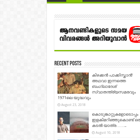
Recent Posts
കിഴക്കൻ പാക്കിസ്താൻ’
അഥവാ ഇന്നത്തെ
ബംഗ്ലാദേശ്
സ്വാതന്ത്ര്യസമരവും
1971ലെ യുദ്ധവും
August 23, 2018
കൊടുങ്കാറ്റുകളോടൊപ്പം
ഇളകിമറിഞ്ഞുകൊണ്ട് ഒര
കടല്‍ യാത്ര……..
August 10, 2018