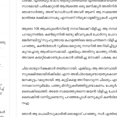
പരിക്ക്. എത്രയും വേഗം ആശുപത്രിയില്‍ എത്തിക്കേണ്ടിയിരിക
സാരമായി പരിക്കേറ്റാല്‍ ആദ്യത്തെ ഒരു മണിക്കൂര്‍ അതിനിര
ഞാനോര്‍ത്തു. അത് ‘ഗോള്‍ഡന്‍ അവര്‍’ ആണ്. ആ സമയത്തിനു
മാത്രമേ രക്ഷിക്കാനാകൂ എന്നാണ് ന്യൂറോളജിസ്റ്റുകള്‍ ചൂണ്ടി
ആരോ 108 ആംബുലന്‍സിന്റെ നമ്പറിലേക്ക് വിളിച്ചു. ആ നമ്പ
പറയുന്നത്രേ. കണ്‍മുന്നില്‍ രണ്ടു ജീവനുകള്‍ ചോര്‍ന്നു 
ജേര്‍ണലിസ്റ്റ് സുഹൃത്തായ മംഗളത്തിലെ ജയചന്ദ്രനെ വിളിച്ചു പ
 ഒരു
പറഞ്ഞു, കണ്‍ട്രോള്‍ റൂമിലെ മറ്റൊരു നമ്പറില്‍ അറിയിച്ചിട്ട
…
കുറച്ചൊരു ആശ്വാസമായി. എങ്കിലും അതിനു കാത്തു നില്‍ക
അവരെ കയറ്റിക്കൊണ്ടുപോകാന്‍ ശ്രമിച്ചു നോക്കി. പക്ഷേ, 
ത്…
ചില ഓട്ടോറിക്ഷക്കാര്‍ തയ്യാറായി. എങ്കിലും ആ അവസ്ഥയി
സുരക്ഷിതമായിരിക്കില്ല എന്ന അഭിപ്രായമുണ്ടായതുകൊണ്ട് അ
ജനക്കൂട്ടം വലുതായി. ആ കുട്ടികളെ അറിയാവുന്ന ചിലരും എത്
ം
നമ്പറൊന്നുമില്ല. പത്തു മിനിറ്റുകഴിഞ്ഞിട്ടുണ്ടാകണം. പേരൂര
്ച്
ബൈക്കിലെത്തി. അതേ സമയത്തുതന്നെ ജയന്‍ വിളിച്ചു ചോദി
്
ബൈക്കില്‍ വന്നിട്ടുണ്ടെന്നു പറഞ്ഞപ്പോള്‍ ഒന്നുകൂടി കണ്‍ട്രേ
വച്ചു.
ള്‍
ഞാന്‍ ആ പൊലീസുകാരില്‍ ഒരാളോട് പറഞ്ഞു, സര്‍ എത്രയ
തിയ