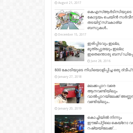
August 21, 2017
കെഎസ്ആര്‍ടിസിയുടെ
കോട്ടയം ചെയിൻ സർവീ
തടയിട്ട് സ്വകാര്യ
ബസുകൾ..
December 15, 2017
ഇരിപ്പിടവും ഇല്ല,
മൂത്രപ്പുരയും ഇല്ല;
ഇതെന്തൊരു ബസ് ഡിപ്പ
June 28, 2016
800 കോടിയുടെ നിധിയൊളിപ്പിച്ച ഒരു ദ്വീപ് !
January 27, 2018
മലക്കപ്പാറ വരെ
ആനവണ്ടിയിലും
വാൽപ്പാറയിലേക്ക് അണ്ണ
വണ്ടിയിലും..
January 20, 2019
കൊച്ചിയില്‍ നിന്നും
ഈജിപ്റ്റിലെ കെയ്റോ വ
റഷ്യയിലേക്ക്…