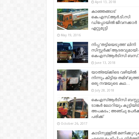
April 13, 2018
കാഞ്ഞങ്ങാട്
കെ.എസ്.ആർ.ടി.സി
ഡിപ്പോയിൽ ജീവനക്കാർ
ഏറ്റുമുട്ടി
May 19, 2016
നിപ്പ ‘തട്ടിയെടുത്ത’ ലിനി
സിസ്റ്റർക്ക് ആദരവുമായി
കെഎസ്ആർടിസി ബസ്
June 13, 2018
യാത്രയ്ക്കിടെ വഴിയിൽ
നിന്നും കിട്ടിയ തമിഴ് മുത്
ഒരു നന്മയുടെ കഥ…
July 28, 2018
കെഎസ്ആര്‍ടിസി ബസ്സു
ടാങ്കര്‍ ലോറിയും കൂട്ടിയിടിച
അപകടം ; അഞ്ചു പേര്‍ക്ക
പരിക്ക്
October 26, 2017
കാടിനുള്ളില്‍ മണിക്കൂറുക
എന്നെ പേടിപ്പിച്ചു നിര്‍ത്