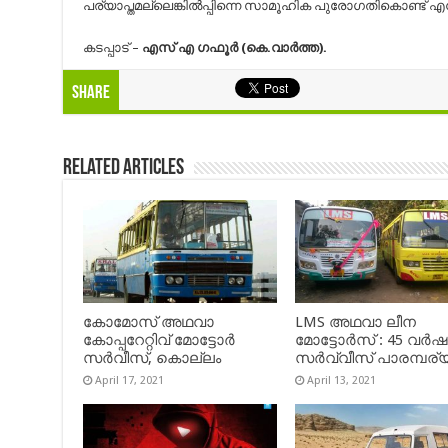
പര്യാപ്തമല്ലെങ്കില്‍പ്പിന്നെ സാമൂഹിക പുരോഗതികൊണ്ട് എ
കടപ്പാട് –
എസ് എ ഗഫൂര്‍ (കെ.വാര്‍ത്ത).
Share
Related Articles
കോമോസ് അഥവാ
LMS അഥവാ ലീന
കോപ്പറേറ്റിവ് മോട്ടോര്‍
മോട്ടോർസ് : 45 വർ
സര്‍വീസ്, കൊല്ലം
സർവ്വീസ് പാരമ്പര്
April 17, 2021
April 13, 2021