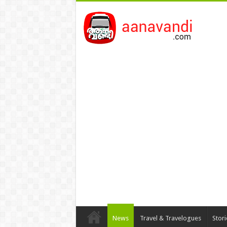
News
Travel & Travelogues
Stor