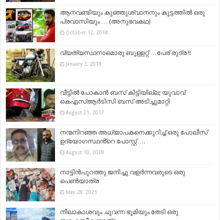
ആനവണ്ടിയും കുഞ്ഞുശ്വാനനും കൂട്ടത്തിൽ ഒരു
പ്രവാസിയും … (അനുഭവകഥ)
October 12, 2018
വ്യത്യസ്ഥനാമൊരു ബുള്ളറ്റ് …പേര് രുദ്ര !!
January 3, 2018
വീട്ടില്‍ പോകാന്‍ ബസ് കിട്ടിയില്ല; യുവാവ്
കെഎസ്ആര്‍ടിസി ബസ് അടിച്ചുമാറ്റി
August 21, 2017
നന്മനിറഞ്ഞ അധ്യാപകനെക്കുറിച്ച് ഒരു പോലീസ്
ഉദ്യോഗസ്ഥൻ്റെ പോസ്റ്റ്….
August 10, 2018
നാട്ടിൻപുറത്തു ജനിച്ചു വളർന്നവരുടെ ഒരു
പെൺയാത്ര
May 28, 2021
നീലാകാശവും ചുവന്ന ഭൂമിയും തേടി ഒരു