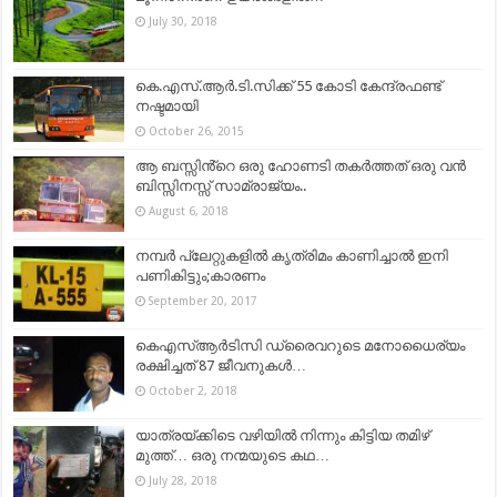
July 30, 2018
കെ.എസ്.ആര്‍.ടി.സിക്ക് 55 കോടി കേന്ദ്രഫണ്ട്
നഷ്ടമായി
October 26, 2015
ആ ബസ്സിൻ്റെ ഒരു ഹോണടി തകർത്തത് ഒരു വൻ
ബിസ്സിനസ്സ് സാമ്രാജ്യം..
August 6, 2018
നമ്പര്‍ പ്ലേറ്റുകളില്‍ കൃത്രിമം കാണിച്ചാല്‍ ഇനി
പണികിട്ടും;കാരണം
September 20, 2017
കെഎസ്ആർടിസി ഡ്രൈവറുടെ മനോധൈര്യം
രക്ഷിച്ചത് 87 ജീവനുകൾ…
October 2, 2018
യാത്രയ്ക്കിടെ വഴിയിൽ നിന്നും കിട്ടിയ തമിഴ്
മുത്ത്… ഒരു നന്മയുടെ കഥ…
July 28, 2018