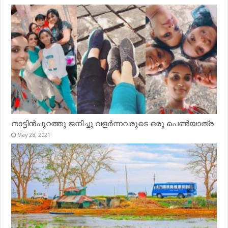
നാട്ടിൻപുറത്തു ജനിച്ചു വളർന്നവരുടെ ഒരു പെൺയാത്ര
May 28, 2021