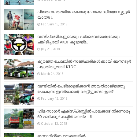
പ്രേതനഗരത്തിലേക്കൊരു ഹോണ്ട ഡിയോ സ്കൂട്ടര്‍
യാത്ര !!
February 15, 2018
വണ്ടിപ്രേമികളുടെയും ഡ്രൈവര്‍മാരുടേയും
ചങ്കിടിപ്പായി AKDF കൂട്ടായ്മ..
July 21, 2018
കുറഞ്ഞ ചെലവില്‍ സഞ്ചാരികള്‍ക്കായി ബസ് ടൂര്‍
പദ്ധതിയുമായി KTDC
March 24, 2018
വണ്ടിയില്‍ പെട്രോളടിക്കാന്‍ അയല്‍രാജ്യത്തു
പോകുന്ന ഇന്ത്യക്കാര്‍; കേട്ടിട്ടുണ്ടോ ഇത്?
February 12, 2018
ഹിമ സാഗർ എക്സ്പ്രസ്സിൽ പാലക്കാട് നിന്നൊരു
60 മണിക്കൂർ കശ്മീർ യാത്ര…!!
October 12, 2018
മൂന്നാറിൻ്റെ ഉയരങ്ങളില്‍…