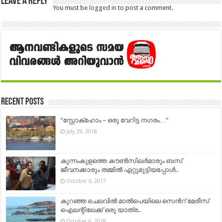
Leave a Reply
You must be
logged in
to post a comment.
Recent Posts
“സ്റ്റോക്ഹോം – ഒരു വേറിട്ട നഗരം…”
July 29, 2018
കുന്നംകുളത്തെ കൗൺസിലർമാരും ബസ്
ജീവനക്കാരും തമ്മിൽ ഏറ്റുമുട്ടിയപ്പോൾ..
October 6, 2017
കുറഞ്ഞ ചെലവിൽ മാൽപെയിലെ സെൻറ് മേരീസ്
ഐലന്റിലേക്ക് ഒരു യാത്ര..
October 6, 2018