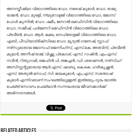
അനസ്തീഷ്യാ വിഭാഗത്തിലെ ഡോ. നരേഷ് കുമാര്‍, ഡോ. രാജു
രാജന്‍, ഡോ. മുരളി, ന്യൂറോളജി വിഭാഗത്തിലെ ഡോ. ജോസ്
പോള്‍ കുന്നില്‍, ഡോ. ഷമീം, ജനറല്‍ മെഡിസിന്‍ വിഭാഗത്തിലെ
ഡോ. സജീഷ്, പള്‍മണറി മെഡിസിന്‍ വിഭാഗത്തിലെ ഡോ.
പ്രവീണ്‍, ഡോ. ആര്‍. കമല, നെഫ്രോളജി വിഭാഗത്തിലെ ഡോ.
എബി, പീഡിയാട്രിക്‌സിലെ ഡോ. മൃദുല്‍ ഗണേഷ്, സ്റ്റാഫ്
നഴ്‌സുമാരായ ജോസഫ് ജെന്നിംഗ്‌സ്, എസ്.കെ. അരവിന്ദ്, പ്രവീണ്‍
കുമാര്‍, അനീഷ് രാജ്, വിഷ്ണു പ്രകാശ്, എസ്. റാഷിന്‍, എം.എസ്.
നവീന്‍, റിതുഗാമി, ജെഫിന്‍ പി. തങ്കച്ചന്‍, ഡി. ശരവണന്‍, നഴ്‌സിംഗ്
അസിസ്റ്റന്റുമാരായ ആര്‍.എസ്. ഷാബു, കെ.കെ. ഹരികൃഷ്ണന്‍,
എസ്. അതുല്‍ മനാഫ്, സി. ജയകുമാര്‍, എം.എസ്. സന്തോഷ്
കുമാര്‍ എന്നിവരാണ് സംഘത്തിലുള്ളത്. ഇത്രയും ദൂരം യാത്ര
ചെയ്ത് സേവനം ചെയ്യാന്‍ സന്നദ്ധരായ ജീവനക്കാർക്ക്
അഭിനന്ദനങ്ങൾ.
Related Articles