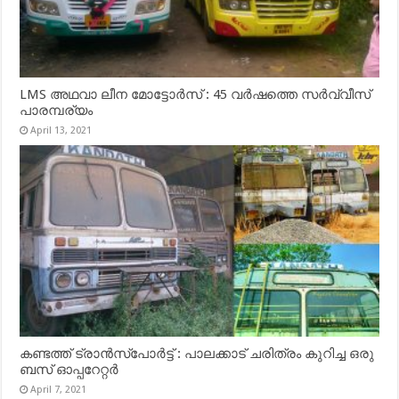
LMS അഥവാ ലീന മോട്ടോർസ് : 45 വർഷത്തെ സർവ്വീസ്
പാരമ്പര്യം
April 13, 2021
കണ്ടത്ത് ട്രാൻസ്‌പോർട്ട് : പാലക്കാട് ചരിത്രം കുറിച്ച ഒരു
ബസ് ഓപ്പറേറ്റർ
April 7, 2021