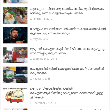
കൂത്തുപറമ്പിലെ ഒരു ചെറിയ വലിയ രുചിവിശേഷം –
ശ്രീകൃഷ്‌ണ ഹോട്ടൽ പാച്ചപൊയിക
January 14, 2019
കേരളം കണ്ട വലിയ സഞ്ചാരി; സന്തോഷ് ജോർജ്ജ്
കുളങ്ങരയും സഞ്ചാരവും
May 23, 2020
മുഴുവൻ കെഎസ്ആര്‍ടിസി ജീവനക്കാരോടും ഇഷ്ടം
തോന്നിപ്പിച്ച ഒരു സംഭവം
September 20, 2016
കേരളത്തില്‍ നിന്ന് ഹോളണ്ട് വരെ മഹീന്ദ്ര വാനില്‍
ഒരു യാത്ര
August 4, 2018
ഒരു ബസ് യാത്രയ്ക്കിടയില്‍
കെഎസ്ആര്‍ടിസിയുടെ ദുരവസ്ഥയെക്കുറിച്ചുള്ള
ചിന്തകള്‍…
December 27, 2017