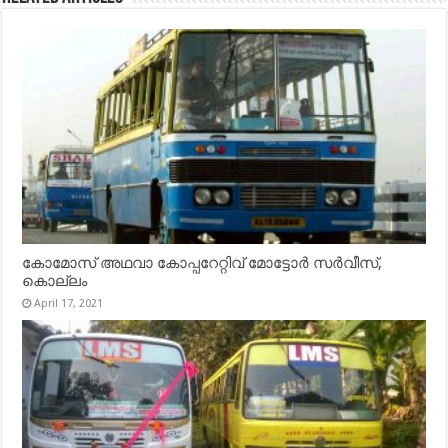
കോമോസ് അഥവാ കോപ്പറേറ്റിവ് മോട്ടോര്‍ സര്‍വീസ്,
കൊല്ലം
April 17, 2021