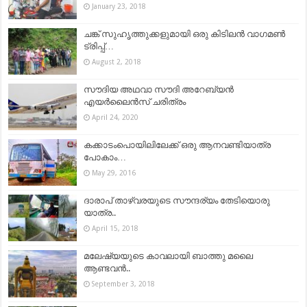
January 23, 2018
ചങ്ക് സുഹൃത്തുക്കളുമായി ഒരു കിടിലൻ വാഗമൺ
ട്രിപ്പ്…
August 2, 2018
സൗദിയ അഥവാ സൗദി അറേബ്യൻ
എയർലൈൻസ് ചരിത്രം
April 24, 2020
കക്കാടംപൊയിലിലേക്ക് ഒരു ആനവണ്ടിയാത്ര
പോകാം…
May 29, 2016
ദാരാപ് താഴ്‌വരയുടെ സൗന്ദര്യം തേടിയൊരു
യാത്ര..
April 15, 2018
മലേഷ്യയുടെ കാവലായി ബാത്തു മലൈ
ആണ്ടവൻ..
September 3, 2018