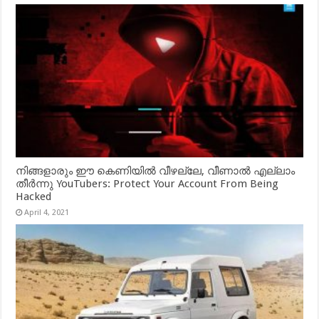
നിങ്ങളാരും ഈ കെണിയിൽ വീഴല്ലേ, വീണാൽ എല്ലാം
തീർന്നു YouTubers: Protect Your Account From Being
Hacked
April 4, 2021