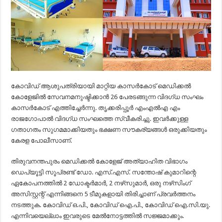
കോവിഡ് ആശുപത്രിയായി മാറ്റിയ കാസര്‍കോട് മെഡിക്കല്‍
കോളേജില്‍ സേവനമനുഷ്ടിക്കാന്‍ 26 പേരടങ്ങുന്ന വിദഗ്ധ സംഘം
കാസര്‍കോട് എത്തിച്ചേർന്നു. തൃക്കരിപ്പൂർ എംഎൽഎ എം
രാജഗോപാൽ വിദഗ്ധ സംഘത്തെ സ്വീകരിച്ചു. ഇവര്‍ക്കുള്ള
ഗതാഗതം സുഗമമാക്കിയതും ഭക്ഷണ സൗകര്യങ്ങള്‍ ഒരുക്കിയതും
കേരള പോലീസാണ്.
തിരുവനന്തപുരം മെഡിക്കല്‍ കോളേജ് അത്യാഹിത വിഭാഗം
ഡെപ്യൂട്ടി സൂപ്രണ്ട് ഡോ. എസ്.എസ്. സന്തോഷ് കുമാറിന്റെ
ഏകോപനത്തില്‍ 2 ഡോക്ടര്‍മാര്‍, 2 നഴ്‌സുമാര്‍, ഒരു നഴ്‌സിംഗ്
അസിസ്റ്റന്റ് എന്നിങ്ങനെ 5 ടീമുകളായി തിരിച്ചാണ് പ്രവര്‍ത്തനം
നടത്തുക. കോവിഡ് ഒ.പി., കോവിഡ് ഐ.പി., കോവിഡ് ഐ.സി.യു.
എന്നിവയെല്ലാം ഇവരുടെ മേല്‍നോട്ടത്തില്‍ സജ്ജമാക്കും.