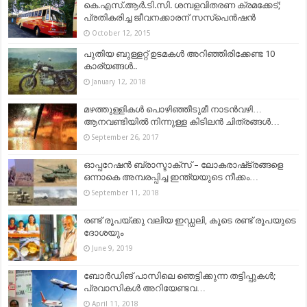
കെ.എസ്.ആര്‍.ടി.സി. ശമ്പളവിതരണ ക്രമക്കേട്;
പ്രതികരിച്ച ജീവനക്കാരന് സസ്‌പെന്‍ഷന്‍
October 12, 2015
പുതിയ ബുള്ളറ്റ് ഉടമകള്‍ അറിഞ്ഞിരിക്കേണ്ട 10
കാര്യങ്ങള്‍..
January 12, 2018
മഴത്തുള്ളികൾ പൊഴിഞ്ഞീടുമീ നാടൻവഴി…
ആനവണ്ടിയില്‍ നിന്നുള്ള കിടിലന്‍ ചിത്രങ്ങള്‍…
September 26, 2017
ഓപ്പറേഷന്‍ ബ്രാസ്ടാക്സ് – ലോകരാഷ്‌ട്രങ്ങളെ
ഒന്നാകെ അമ്പരപ്പിച്ച ഇന്ത്യയുടെ നീക്കം…
September 11, 2018
രണ്ട് രൂപയ്ക്കു വലിയ ഇഡ്ഡലി, കൂടെ രണ്ട് രൂപയുടെ
ദോശയും
June 9, 2019
ബോര്‍ഡിങ് പാസിലെ ഞെട്ടിക്കുന്ന തട്ടിപ്പുകള്‍;
പ്രവാസികള്‍ അറിയേണ്ടവ…
April 11, 2018