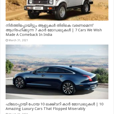
നിർത്തിപ്പോയിട്ടും ആളുകൾ തിരികെ വരണമെന്ന്
ആഗ്രഹിക്കുന്ന 7 കാർ മോഡലുകൾ | 7 Cars We Wish
Made A Comeback In India
March 31, 2021
ഫ്ലോപ്പായി പോയ 10 ലക്ഷ്വറി കാർ മോഡലുകൾ | 10
Amazing Luxury Cars That Flopped Miserably