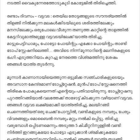
നടത്തി വൈകുന്നേരത്തോടുകൂടി കോട്ടേജിൽ തിരിച്ചെത്തി.
രണ്ടാം ദിവസം – വട്ടവട : തെയില തോട്ടങ്ങളുടെ സൗന്ദര്യത്തിൽ
തിളങ്ങി നിൽക്കുന്ന മലകൾക്കിടയിലൂടെ ശരിരത്തിലേക്കും
മനസിലേക്കും ഒരുപോലെ വീശുന്ന തണുത്ത കാറ്റിന്റെ താളത്തിൽ
കേട്ടറിവുമാത്രമുള്ള വട്ടവടയിലേക്ക് യാത്ര തിരിച്ചു.
മാട്ടുപെട്ടിഡാമും, ഫോട്ടോ പോയിന്റും എക്കോ പോയിന്റും താണ്ടി
ടോപ് സ്റ്റേഷനിലെത്തി… അവിടെ നിന്ന് മൂന്നാറിന്റെ മലനിരകളുടെ
ഭംഗി എടുത്തറിയാം കുറച്ചു നേരത്തെ വിശ്രമത്തിനു ശേഷം
ഞങ്ങൾ യാത്ര തുടർന്നു.
മൂന്നാർ കാണാനായിയെത്തുന്ന ഒട്ടുമിക്ക സഞ്ചാരികളുടെയും
അവസാന കേന്ദ്രമാണ് ടോപ്സ്റ്റേഷൻ. മുൻപ് ടോപ് സ്റ്റേഷനെത്തി
തിരികെ പോകുകയെന്നത് എന്റെയും പതിവായിരുന്നു. ടോപ്സ്റ്റേഷനു
പുറത്തിറങ്ങിയാൽ വലത്തേക്ക് താഴോട്ട് കിടക്കുന്ന വഴിയാണ് വട്ടവട.
ഞങ്ങൾ വട്ടവട ലക്ഷ്യമാക്കി യാത്രതിരിച്ചു. മലയിറങ്ങി
ചെന്നെത്തിയത് ഒരു ചെക്ക് പോസ്റ്റിൽ, വണ്ടികളുടെ നമ്പരും, പേരും
വിവരങ്ങളും മൊബൈൽ നമ്പരും മറ്റും നൽകി ഒപ്പിട്ടു. തിരിച്ചു
വരുമ്പോൾ ഒപ്പിടണമെന്നും അടുത്ത 5 കി.മീറ്ററിനുള്ളിൽ വണ്ടി
നിർത്തി ഇറങ്ങുകയോ ഫോട്ടോ എടുക്കാൻ ശ്രമിക്കുകയോ
ചെയ്യരുതെന്ന് മുന്നറിയിപ്പും നൽകി. ഞങ്ങൾ യാത്ര തുടങ്ങി.