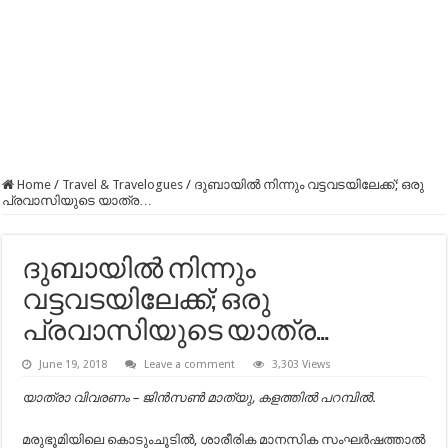
Home
/
Travel & Travelogues
/
ദുബായിൽ നിന്നും വട്ടവടയിലേക്ക്; ഒരു
പ്രവാസിയുടെ യാത്ര…
ദുബായിൽ നിന്നും
വട്ടവടയിലേക്ക്; ഒരു
പ്രവാസിയുടെ യാത്ര…
June 19, 2018
Leave a comment
3,303 Views
യാത്രാ വിവരണം – ജിൻസൺ മാത്യു, കളത്തിൽ പറമ്പിൽ.
മരുഭൂമിയിലെ കൊടുംചൂടിൽ, ശാരീരിക മാനസിക സംഘർഷത്താൽ