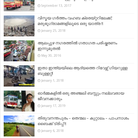
September 13, 2017
വിസ്മയ ഗര്‍ത്തം വഹബ ക്രെയ്റ്ററിലേക്ക്;
മരുഭൂഗ്രാമങ്ങളിലൂടെ ഒരു യാത്ര !!
January 25, 2018
ആലപ്പുഴ നഗരത്തിൽ ഗതാഗത പരിഷ്കരണം
ഇന്നുമുതൽ
May 30, 2016
ഇതാ ഇന്ത്യയിലെ ആദ്യത്തെ റിവേഴ്സ് ഗിയറുള്ള
ബുള്ളറ്റ്!
January 1, 2018
ഓര്‍മ്മകളില്‍ ഒരു അഞ്ജലി ബസ്സും നല്ലവരായ
ജീവനക്കാരും
January 17, 2019
തിരുവനന്തപുരം – തെന്മല – കുറ്റാലം – പാപനാശം
ബൈക്ക് ട്രിപ്പ് !!
January 6, 2018