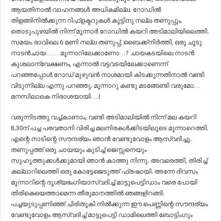
ആയതിനാൽ വാഹനങ്ങൾ അധികമില്ല. റോഡിൽ
തിളങ്ങിനിൽക്കുന്ന റിഫ്ളക്ടറുകൾ കൂട്ടിനു നല്ല തണുപ്പും.
തൊടുപുഴയിൽ നിന്ന് മൂന്നാർ റോഡിൽ കയറി അടിമാലിയിലെത്തി.
സമയം രാവിലെ 6 മണി നല്ല തണുപ്പ്, ബൈക്ക്നിർത്തി, ഒരു ചൂടു
നാടൻചായ…… മൂന്നാറിലേക്കാണോ…? ചായകടയിലെ നാടൻ
കുശലാന്വേക്ഷണം, എന്നാൽ വട്ടവടയിലേക്കാണെന്ന്
പറഞ്ഞപ്പോൾ റോഡ് മുഴുവൻ നാശമായി കിടക്കുന്നതിനാൽ വണ്ടി
വിടുന്നില്ല എന്നു പറഞ്ഞു. മൂന്നാറു കണ്ടു മടങ്ങേണ്ടി വരുമോ…
മനസിലാകെ നിരാശയായി….!
വരുന്നിടത്തു വച്ച്കാണാം, വണ്ടി അടിമാലിയിൽ നിന്ന് മല കയറി
8.30ന് പച്ച പരവതാനി വിരിച്ച മലനിരകൾക്കിടയിലൂടെ മൂന്നാറെത്തി.
എന്റെ നാടിന്റെ സൗന്ദര്യം ഞാൻ വേണ്ടുവോളം ആസ്വദിച്ചു.
തണുപ്പത്ത് ഒരു ചായയും കുടിച്ച് ജെസ്സനെയും
സുഹൃത്തുക്കൾക്കുമായി ഞാൻ കാത്തു നിന്നു. അവരെത്തി, തിരിച്ച്
കല്ലാറിലെത്തി ഒരു കോട്ടേജെടുത്ത് ഫ്രഷായി. അന്നേ ദിവസം
മൂന്നാറിന്റെ ദൃശ്യഭംഗിയാസ്വദിച്ച് മാട്ടുപെട്ടിഡാം വരെ പോയി
തിരികെയെത്താമെന്ന തീരുമാനത്തിൽ ഞങ്ങളിറങ്ങി.
പച്ചയുടുപ്പണിഞ്ഞ് ചിരിതൂകി നിൽക്കുന്ന ഈ പെണ്ണിന്റെ സൗന്ദര്യം
വേണ്ടുവോളം ആസ്വദിച്ച് മാട്ടുപെട്ടി ഡാമിലെത്തി ബോട്ടിംഗും