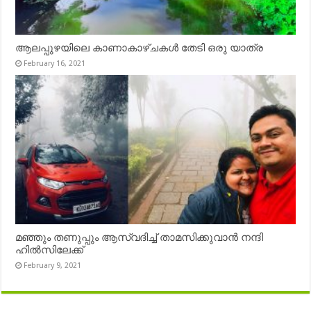
ആലപ്പുഴയിലെ കാണാകാഴ്ചകൾ തേടി ഒരു യാത്ര
February 16, 2021
മഞ്ഞും തണുപ്പും ആസ്വദിച്ച് താമസിക്കുവാൻ നന്ദി
ഹിൽസിലേക്ക്
February 9, 2021