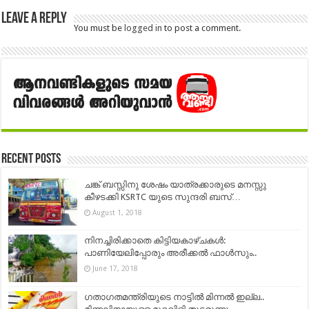
Leave a Reply
You must be
logged in
to post a comment.
Recent Posts
ചങ്ക് ബസ്സിനു ശേഷം യാത്രക്കാരുടെ മനസ്സു
കീഴടക്കി KSRTC യുടെ സുന്ദരി ബസ്…
August 1, 2018
നിനച്ചിരിക്കാതെ കിട്ടിയകാഴ്ചകൾ:
പാണിയേലിപ്പോരും അരീക്കൽ ഫാൾസും..
June 17, 2018
ഗതാഗതമന്ത്രിയുടെ നാട്ടില്‍ മിന്നല്‍ ഇല്ല..