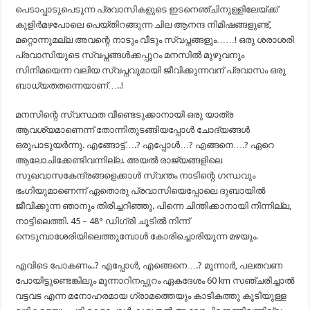
പെടാപ്പാടുപെടുന്ന പ്രവാസികളുടെ ഇടനെഞ്ചിനുള്ളിലേയ്ക്ക്
കുളിർമഴപോലെ പെയ്തിറങ്ങുന്ന ചില ആനന്ദ നിമിഷങ്ങളുണ്ട്,
മറ്റൊന്നുമല്ല അവന്റെ നാടും വീടും സ്വപ്നങ്ങളും……! ഒരു ശരാശരി
പ്രവാസിയുടെ സ്വപ്നങ്ങൾക്കപ്പുറം മനസിൽ മുഴുവനും
സിനിമയെന്ന വലിയ സ്വപ്നവുമായി ജീവിക്കുന്നവന് പ്രവാസം ഒരു
ബാധ്യതതന്നെയാണ്…..!
മനസിന്റെ സ്വസ്ഥത വീണ്ടെടുക്കാനായി ഒരു യാത്ര
ആവശ്യമാണെന്ന് തോന്നിതുടങ്ങിയപ്പോൾ ചോദ്യങ്ങൾ
ഒരുപാടുയർന്നു. എങ്ങോട്ട്….? എപ്പോൾ…? എങ്ങനെ….? ഏറെ
ആലോചിക്കേണ്ടിവന്നില്ല. അയൽ രാജ്യങ്ങളിലെ
സുഖവാസകേന്ദ്രങ്ങളെക്കാൾ സ്വന്തം നാടിന്റെ ഗന്ധവും
ഭംഗിയുമാണെന്ന് ഏതൊരു പ്രവാസിയെപ്പോലെ ദുബായിൽ
ജീവിക്കുന്ന ഞാനും തിരിച്ചറിഞ്ഞു. പിന്നെ ചിന്തിക്കാനായി നിന്നില്ല,
നാട്ടിലെത്തി. 45 – 48° ഡിഗ്രി ചൂടിൽ നിന്ന്
നെടുമ്പാശേരിയിലെത്തുമ്പോൾ കോരിച്ചൊരിയുന്ന മഴയും.
എവിടെ പോകണം..? എപ്പോൾ, എങ്ങെനെ….? മൂന്നാർ, പലതവണ
പോയിട്ടുണ്ടെങ്കിലും മൂന്നാറിനപ്പുറം ഏകദേശം 60 km സഞ്ചരിച്ചാൽ
വട്ടവട എന്ന മനോഹരമായ ഗ്രാമത്തെയും കാടികത്തു കൂടിയുള്ള