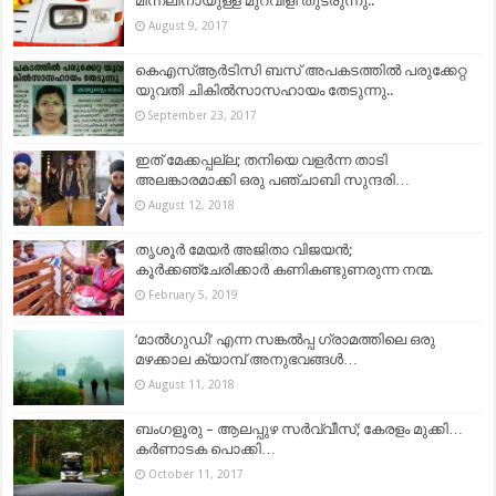
മിന്നലിനായുള്ള മുറവിളി തുടരുന്നു..
August 9, 2017
കെഎസ്ആർടിസി ബസ് അപകടത്തിൽ പരുക്കേറ്റ
യുവതി ചികിൽസാസഹായം തേടുന്നു..
September 23, 2017
ഇത് മേക്കപ്പല്ല; തനിയെ വളർന്ന താടി
അലങ്കാരമാക്കി ഒരു പഞ്ചാബി സുന്ദരി…
August 12, 2018
തൃശൂർ മേയർ അജിതാ വിജയൻ;
കൂർക്കഞ്ചേരിക്കാർ കണികണ്ടുണരുന്ന നന്മ.
February 5, 2019
‘മാൽഗുഡി’ എന്ന സങ്കൽപ്പ ഗ്രാമത്തിലെ ഒരു
മഴക്കാല ക്യാമ്പ് അനുഭവങ്ങൾ…
August 11, 2018
ബംഗളൂരു – ആലപ്പുഴ സര്‍വ്വീസ്; കേരളം മുക്കി…
കര്‍ണാടക പൊക്കി…
October 11, 2017