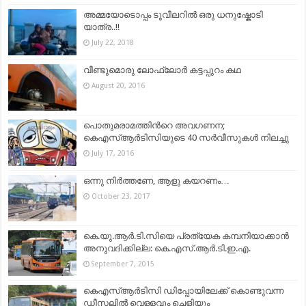
അമ്മയോടൊപ്പം ടൂവീലറില്‍ ഒരു ധനുഷ്കോടി
യാത്ര..!!
July 22, 2018
വീണ്ടുമൊരു ലോഫ്ലോര്‍ കട്ടപ്പുറം കഥ
August 20, 2016
പൊതുമരാമത്തിന്‍റെ അവഗണന;
കെഎസ്ആര്‍ടിസിയുടെ 40 സര്‍വീസുകള്‍ നിലച്ചു
July 17, 2016
ഒന്നു നിർത്തണേ, ആളു കയറണം…
October 23, 2017
കെ.യു.ആര്‍.ടി.സിയെ പ്രത്യേക കമ്പനിയാക്കാന്‍
അനുവദിക്കില്ല: കെ.എസ്‌.ആര്‍.ടി.ഇ.എ.
September 7, 2015
കെഎസ്ആർടിസി ഡിപ്പോയിലേക്ക് കൊണ്ടുവന്ന
ഡീസലിൽ വെള്ളവും ചെളിയും