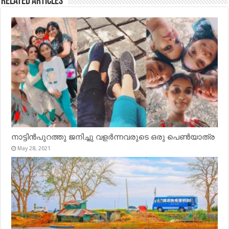
Related Articles
നാട്ടിൻപുറത്തു ജനിച്ചു വളർന്നവരുടെ ഒരു പെൺയാത്ര
May 28, 2021