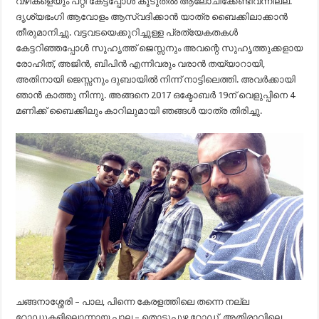
വഴികളെയും പറ്റി കേട്ടപ്പോൾ കൂടുതൽ ആലോചിക്കേണ്ടിവന്നില്ല.
ദൃശ്യഭംഗി ആവോളം ആസ്വദിക്കാൻ യാത്ര ബൈക്കിലാക്കാൻ
തീരുമാനിച്ചു. വട്ടവടയെക്കുറിച്ചുള്ള പ്രത്യേകതകൾ
കേട്ടറിഞ്ഞപ്പോൾ സുഹൃത്ത് ജെസ്സനും അവന്റെ സുഹൃത്തുക്കളായ
രോഹിത്, അജിൻ, ബിപിൻ എന്നിവരും വരാൻ തയ്യാറായി,
അതിനായി ജെസ്സനും ദുബായിൽ നിന്ന് നാട്ടിലെത്തി. അവർക്കായി
ഞാൻ കാത്തു നിന്നു. അങ്ങനെ 2017 ഒക്ടോബർ 19ന് വെളുപ്പിനെ 4
മണിക്ക് ബൈക്കിലും കാറിലുമായി ഞങ്ങൾ യാത്ര തിരിച്ചു.
ചങ്ങനാശ്ശേരി – പാല, പിന്നെ കേരളത്തിലെ തന്നെ നല്ല
റോഡുകളിലൊന്നായ പാല – തൊടുപുഴ റോഡ്, അതിരാവിലെ