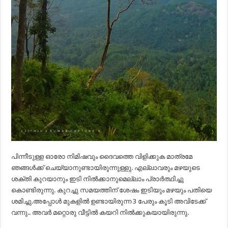
പിന്നീടുള്ള ഓരോ നിമിഷവും ദൈവത്തെ വിളിക്കുക മാത്രമേ
ഞങ്ങൾക്ക് ചെയ്യാനുണ്ടായിരുന്നുള്ളു. എല്ലാവരും മഴയുടെ
ശക്തി കുറയാനും ഇടി നിൽക്കാനുമെല്ലാം പ്രാർത്ഥിച്ചു
കൊണ്ടിരുന്നു. കുറച്ചു സമയത്തിന് ശേഷം ഇടിയും മഴയും പതിയെ
ശമിച്ചു.അപ്പോൾ മുകളിൽ ഉണ്ടായിരുന്ന 3 പേരും കൂടി അവിടേക്ക്
വന്നു.. അവർ മറ്റൊരു വീട്ടിൽ കയറി നിൽക്കുകയായിരുന്നു.