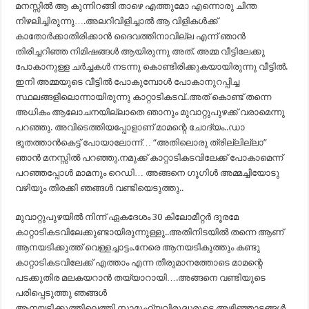
മനസ്സിൽ ആ കുന്നിറങ്ങി താഴെ എത്തുമോ എന്നൊരു ചിന്ത
നിഴലിച്ചിരുന്നു….അലറിവിളിച്ചാൽ ആ വിളികൾക്ക്
കാതോർക്കാതിരിക്കാൻ ദൈവത്തിനാവില്ല എന്ന് ഞാൻ
തിരിച്ചറിഞ്ഞ നിമിഷങ്ങൾ ആയിരുന്നു അത്. അമ്മ വീട്ടിലേക്കു
പോകാനുള്ള ചർച്ചകൾ നടന്നു കൊണ്ടിരിക്കുകയായിരുന്നു വീട്ടിൽ.
ഇനി അമ്മയുടെ വീട്ടിൽ പോകുമ്പോൾ പോകാനുറപ്പിച്ച
സ്ഥലങ്ങളിലൊന്നായിരുന്നു കാറ്റാടികടവ്..അത് കൊണ്ട് തന്നെ
അധികം ആലോചനയില്ലാതെ ഞാനും മുവാറ്റുപുഴക്ക് വരാമെന്നു
പറഞ്ഞു. അവിടെത്തിയപ്പോളാണ് മാമന്റെ ചോദ്യം..ഡാ
ഭൂതത്താൻകെട്ട് പോയാലോന്ന്… “അതിലൊരു ത്രില്ലില്ലാ”
ഞാൻ മനസ്സിൽ പറഞ്ഞു.നമുക്ക് കാറ്റാടികടവിലേക്ക് പോകാമെന്ന്
പറഞ്ഞപ്പോൾ മാമനും റെഡി… അങ്ങനെ ഗൂഗിൾ അമ്മച്ചിയോടു
വഴിയും തിരക്കി ഞങ്ങൾ വണ്ടിയെടുത്തു..
മുവാറ്റുപുഴയിൽ നിന്ന് ഏകദേശം 30 കിലോമീറ്റർ ദൂരമേ
കാറ്റാടികടവിലേക്കുണ്ടായിരുന്നുള്ളു..അതിനിടയിൽ തന്നെ ആണ്
ആനയടിക്കുത്ത് വെള്ളച്ചാട്ടം.നേരെ ആനയടികുത്തും കണ്ടു
കാറ്റാടികടവിലേക്ക് എത്താം എന്ന തീരുമാനത്തോടെ മാമന്റെ
പടക്കുതിര മലകയറാൻ തയ്യാറായി….അങ്ങനെ വണ്ടിയുടെ
പരിപ്പെടുത്തു ഞങ്ങൾ
ആനയടിക്കുത്തിലെത്തി.സാമൂഹ്യവിരുദ്ധരുടെ അഴിഞ്ഞാട്ടങ്ങൾ