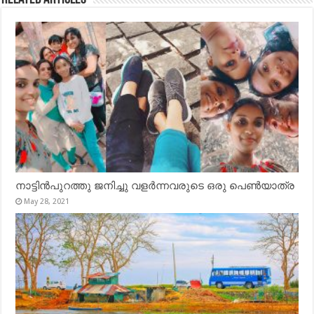
നാട്ടിൻപുറത്തു ജനിച്ചു വളർന്നവരുടെ ഒരു പെൺയാത്ര
May 28, 2021