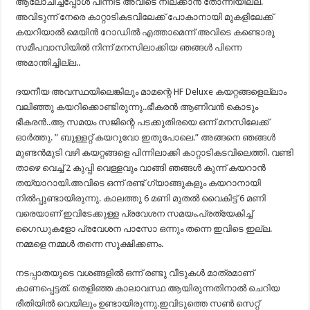
ആലോചിച്ചപ്പോൾ പിന്നീട് അവിടെ നില്ക്കാൻ തോന്നിയില്ല.
അവിടുന്ന് നേരെ കാറ്റാടികടവിലേക്ക് പോകാനായി മുകളിലേക്ക്
കയറിയാൽ മെയിൻ റോഡിൽ എത്താമെന്ന് അവിടെ കണ്ടൊരു
സമീപവാസിയിൽ നിന്ന് മനസിലാക്കിയ ഞങ്ങൾ പിന്നെ
അമാന്തിച്ചില്ല..
ദയനീയ അവസ്ഥയിലെങ്കിലും മാമന്റെ HF Deluxe കയറ്റങ്ങളെല്ലാം
വലിഞ്ഞു കയറിക്കൊണ്ടിരുന്നു..ഭീകരൻ ആണിവൻ കൊടും
ഭീകരൻ..ആ സമയം സജിന്റെ പടക്കുതിരയെ ഒന്ന് മനസിലേക്ക്
ഓർത്തു. ” ബുള്ളറ്റ് കയറുവോ ഇതുപോലെ.” അങ്ങനെ ഞങ്ങൾ
മുണ്ടൻമുടി വഴി കയറ്റങ്ങളെ പിന്നിലാക്കി കാറ്റാടികടവിലെത്തി. വണ്ടി
താഴെ വെച്ച് 2 കുപ്പി വെള്ളവും വാങ്ങി ഞങ്ങൾ കുന്ന് കയറാൻ
തയ്യാറായി.അവിടെ ഒന്ന് രണ്ട് ഗ്യാങ്ങുകളും കയറാനായി
നിൽപ്പുണ്ടായിരുന്നു. കാലത്തു 6 മണി മുതൽ വൈകിട്ട് 6 മണി
വരെയാണ് ഇവിടേക്കുള്ള പ്രവേശന സമയം.പ്രത്യേകിച്ച്
ഗൈഡുകളോ പ്രവേശന പാസോ ഒന്നും തന്നെ ഇവിടെ ഇല്ല.
നമ്മളെ നമ്മൾ തന്നെ സൂക്ഷിക്കണം.
നടപ്പാതയുടെ വശങ്ങളിൽ ഒന്ന് രണ്ടു വീടുകൾ മാത്രമാണ്
കാണപ്പെട്ടത്. തെളിഞ്ഞ കാലാവസ്ഥ ആയിരുന്നതിനാൽ ചെറിയ
രീതിയിൽ വെയിലും ഉണ്ടായിരുന്നു.ഇവിടുത്തെ സൺ സെറ്റ്