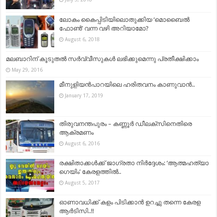
ലോകം കൈപ്പിടിയിലൊതുക്കിയ ‘മൊബൈൽ
ഫോൺ’ വന്ന വഴി അറിയാമോ?
August 6, 2018
മലബാറിന് കൂടുതല്‍ സര്‍വ്വീസുകള്‍ ലഭിക്കുമെന്നു പ്രതീക്ഷിക്കാം
May 29, 2016
മീനുളിയൻപാറയിലെ ഹരിതവനം കാണുവാൻ..
January 17, 2019
തിരുവനന്തപുരം – കണ്ണൂര്‍ ഡീലക്സിനെതിരെ
ആക്രമണം
August 6, 2016
രക്ഷിതാക്കള്‍ക്ക് ജാഗ്രതാ നിര്‍ദ്ദേശം: ‘ആത്മഹത്യാ
ഗെയിം’ കേരളത്തില്‍..
August 5, 2017
ഓണാവധിക്ക് കളം പിടിക്കാന്‍ ഉറച്ചു തന്നെ കേരള
ആര്‍ടിസി..!!