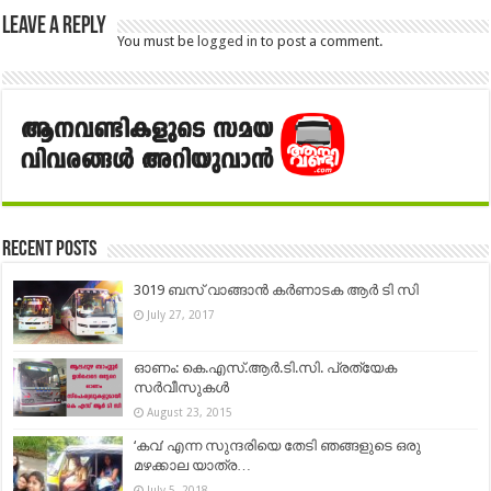
Leave a Reply
You must be
logged in
to post a comment.
Recent Posts
3019 ബസ് വാങ്ങാൻ കർണാടക ആർ ടി സി
July 27, 2017
ഓണം: കെ.എസ്.ആര്‍.ടി.സി. പ്രത്യേക
സര്‍വീസുകള്‍
August 23, 2015
‘കവ’ എന്ന സുന്ദരിയെ തേടി ഞങ്ങളുടെ ഒരു
മഴക്കാല യാത്ര…
July 5, 2018