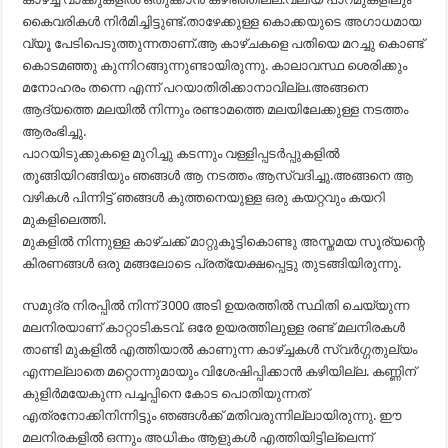
കൈവരികൾ നിർമിച്ചിട്ടുണ്ട്.താഴേക്കുള്ള കൊക്കയുടെ അഗാധമായ
വ്യൂ പേടിപെടുത്തുന്നതാണ്.ആ കാഴ്ചകളെ പതിയെ മറച്ചു കൊണ്ട്
കൊടമഞ്ഞു കുന്നിറങ്ങുന്നുണ്ടായിരുന്നു. കാലാവസ്ഥ ശെരിക്കും
മനോഹരം തന്നെ എന്ന് പറയാതിരിക്കാനാവില്ല.അങ്ങനെ
ആദ്യത്തെ മലയിൽ നിന്നും രണ്ടാമത്തെ മലയിലേക്കുള്ള നടത്തം
ആരംഭിച്ചു.
പാറയിടുക്കുകളെ മുറിച്ചു കടന്നും വള്ളിപ്പടർപ്പുകളിൽ
തൂങ്ങിയിറങ്ങിയും ഞങ്ങൾ ആ നടത്തം ആസ്വദിച്ചു.അങ്ങനെ ആ
വഴികൾ പിന്നിട്ട് ഞങ്ങൾ കുത്തനെയുള്ള ഒരു കയറ്റവും കയറി
മുകളിലെത്തി.
മുകളിൽ നിന്നുള്ള കാഴ്ചക്ക് മാറ്റുകൂട്ടികൊണ്ടു അസ്തമയ സൂര്യന്റെ
കിരണങ്ങൾ ഒരു മങ്ങലോടെ പ്രത്യേക്ഷപ്പെട്ടു തുടങ്ങിയിരുന്നു.
സമുദ്ര നിരപ്പിൽ നിന്ന് 3000 അടി ഉയരത്തിൽ സ്ഥിതി ചെയ്യുന്ന
മലനിരയാണ് കാറ്റാടികടവ്. ഒരേ ഉയരത്തിലുള്ള രണ്ട് മലനിരകൾ
താണ്ടി മുകളിൽ എത്തിയാൽ കാണുന്ന കാഴ്ച്ചകൾ സ്വർഗ്ഗതുല്യം
എന്നല്ലാതെ മറ്റൊന്നുമായും വിശേഷിപ്പിക്കാൻ കഴിയില്ല. കണ്ണിന്
കുളിർമയേകുന്ന പച്ചപ്പിനെ കോട പൊതിയുന്നത്
എത്രനോക്കിനിന്നിട്ടും ഞങ്ങൾക്ക് മതിവരുന്നില്ലായിരുന്നു. ഈ
മലനിരകളിൽ ഒന്നും അധികം ആളുകൾ എത്തിയിട്ടില്ലെന്ന്