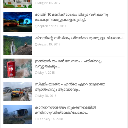
August 16, 2017
രാത്രി 10 മണിക്ക് ശേഷം തിരൂർ വഴി കടന്നു
പോകുന്ന ബസ്സുകളെക്കുറിച്ച്..
September 23, 2017
കിഴക്കിന്റെ സ്വര്‍ഗം; ശിവന്‍റെ മുഖമുള്ള ഷിമോഗ..!!
August 19, 2017
ഇന്ത്യൻ തപാൽ സേവനം – ചരിത്രവും
വസ്തുതകളും…
May 4, 2018
സിക്കിം യാത്ര – എൻ്റെ ഏറെ നാളത്തെ
ആഗ്രഹവും ആവേശവും..
May 28, 2018
കാനനസൗന്ദര്യം നുകരണമെങ്കില്‍
മസിനഗുഡിയിലേക്ക് പോകാം..
February 14, 2018