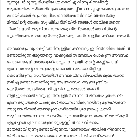
മൂന്നുപേർ മൂന്നു ദിശയിലേക്ക് തെറിച്ചു വീണു.മിന്നലിന്റെ
ആക്കത്തിൽ ശരീരത്തിലൂടെ ഒരു തരിപ്പ് വേദനിപ്പിച്ചുകൊണ്ടു കടന്നു
പോയി..ശെരിക്കും ഒരു ഭീകരാന്തരീക്ഷത്തിലായി ഞങ്ങൾ.ആ
മിന്നലിന്റെ ആക്കം സൃഷ്‌ടിച്ച ഭീതിയിൽ ഞങ്ങൾ അവിടെ തന്നെ
ചിതറിയോടി. ആ നിന്ന സ്ഥലത്തു നിന്ന് ഞങ്ങൾ ആ വീടിന്റെ
പുറകിൽ കണ്ട ഒരു മൂടിക്കെട്ടിയ കെട്ടിടത്തിനുള്ളിലേക്ക് ഓടിക്കയറി.
അവന്മാരും ആ കെട്ടിടത്തിനുള്ളിലേക്ക് വന്നു. ഇതിനിടയിൽ അതിൽ
ഉണ്ടായിരുന്ന ഒരുത്തന്റെ വാക്കുകളിൽ ബോധം പോകുന്ന അവസ്ഥ
പോലെ ആയി ഞങ്ങളെല്ലാരും. “ചേട്ടായി എന്റെ കണ്ണ് പോയി”
എന്ന അവന്റെ വാക്കുകളെ ഞങ്ങൾ സമാധാനിപ്പിച്ചു
കൊണ്ടിരുന്നു.സത്യത്തിൽ അവൻ വീണ വീഴചയിൽ മുഖം താഴെ
ഇടിച്ചു ഉണ്ടായതായിരുന്നു ആ അവസ്ഥ. ആ ഇടുങ്ങിയ
കെട്ടിടത്തിനുള്ളിൽ പേടിച്ചു വിറച്ചു ഞങ്ങൾ അലറി
വിളിച്ചുകൊണ്ടിരിന്നു. ഇതിനുള്ളിൽ നിന്നാൽ മിന്നൽ ഏൽക്കില്ല
എന്ന ഒരുത്തന്റെ വാക്കുകൾ അവസാനിക്കുന്നതിനു മുൻപ് തന്നെ
അടുത്ത മിന്നൽ ഞങ്ങളുടെ ശരീരത്തിലൂടെ ഇരച്ചു കയറി…
ആദ്യത്തേതിനേക്കാൾ ശക്തി കുറവായിരുന്നു അതിന്..അത് കൂടി
ഏറ്റപ്പോൾ എല്ലാവരുടെയും ഉള്ളിൽ ഒരേ വികാരം
മാത്രമായിരുന്നു ഉണ്ടായിരുന്നത്. “മരണഭയം” അവിടെ നിന്നൊരു
തിരിച്ചു പോക്ക് ഉണ്ടാകുമോ എന്ന് വരെ ചിന്തിച്ചാണ് ഞങ്ങൾ