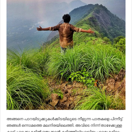
അങ്ങനെ പാറയിടുക്കുകൾക്കിടയിലൂടെ നീളുന്ന പാതകളെ പിന്നീട്ട്
ഞങ്ങൾ ഒന്നാമത്തെ മലനിരയിലെത്തി. അവിടെ നിന്ന് താഴേക്കുള്ള
കാഴ്ച്ച വാക്കുകളിൽ ഒതുക്കാൻ കഴിഞ്ഞില്ല.വലിയ പാറമുകളിലും