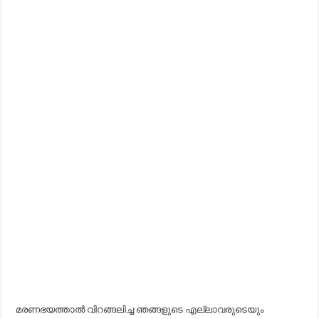
മരണഭയത്താൽ വിറങ്ങലിച്ച ഞങ്ങളുടെ എല്ലാവരുടെയും