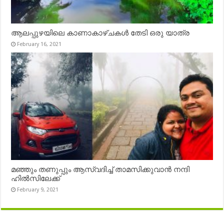
ആലപ്പുഴയിലെ കാണാകാഴ്ചകൾ തേടി ഒരു യാത്ര
February 16, 2021
മഞ്ഞും തണുപ്പും ആസ്വദിച്ച് താമസിക്കുവാൻ നന്ദി
ഹിൽസിലേക്ക്
February 9, 2021