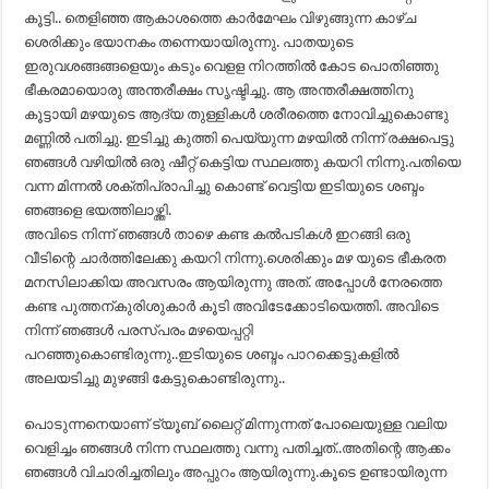
കൂട്ടി.. തെളിഞ്ഞ ആകാശത്തെ കാർമേഘം വിഴുങ്ങുന്ന കാഴ്ച
ശെരിക്കും ഭയാനകം തന്നെയായിരുന്നു. പാതയുടെ
ഇരുവശങ്ങങ്ങളെയും കടും വെളള നിറത്തിൽ കോട പൊതിഞ്ഞു
ഭീകരമായൊരു അന്തരീക്ഷം സൃഷ്ടിച്ചു. ആ അന്തരീക്ഷത്തിനു
കൂട്ടായി മഴയുടെ ആദ്യ തുള്ളികൾ ശരീരത്തെ നോവിച്ചുകൊണ്ടു
മണ്ണിൽ പതിച്ചു. ഇടിച്ചു കുത്തി പെയ്യുന്ന മഴയിൽ നിന്ന് രക്ഷപെട്ടു
ഞങ്ങൾ വഴിയിൽ ഒരു ഷീറ്റ് കെട്ടിയ സ്ഥലത്തു കയറി നിന്നു.പതിയെ
വന്ന മിന്നൽ ശക്തിപ്രാപിച്ചു കൊണ്ട് വെട്ടിയ ഇടിയുടെ ശബ്ദം
ഞങ്ങളെ ഭയത്തിലാഴ്ത്തി.
അവിടെ നിന്ന് ഞങ്ങൾ താഴെ കണ്ട കൽപടികൾ ഇറങ്ങി ഒരു
വീടിന്റെ ചാർത്തിലേക്കു കയറി നിന്നു.ശെരിക്കും മഴ യുടെ ഭീകരത
മനസിലാക്കിയ അവസരം ആയിരുന്നു അത്. അപ്പോൾ നേരത്തെ
കണ്ട പുത്തന്കുരിശുകാർ കൂടി അവിടേക്കോടിയെത്തി. അവിടെ
നിന്ന് ഞങ്ങൾ പരസ്പരം മഴയെപ്പറ്റി
പറഞ്ഞുകൊണ്ടിരുന്നു..ഇടിയുടെ ശബ്ദം പാറക്കെട്ടുകളിൽ
അലയടിച്ചു മുഴങ്ങി കേട്ടുകൊണ്ടിരുന്നു..
പൊടുന്നനെയാണ് ട്യൂബ് ലൈറ്റ് മിന്നുന്നത് പോലെയുള്ള വലിയ
വെളിച്ചം ഞങ്ങൾ നിന്ന സ്ഥലത്തു വന്നു പതിച്ചത്..അതിന്റെ ആക്കം
ഞങ്ങൾ വിചാരിച്ചതിലും അപ്പുറം ആയിരുന്നു.കൂടെ ഉണ്ടായിരുന്ന