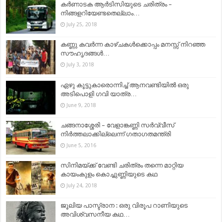
കര്‍ണാടക ആര്‍ടിസിയുടെ ചരിത്രം –
നിങ്ങളറിയേണ്ടതെല്ലാം…
July 25, 2018
കണ്ണു കവർന്ന കാഴ്ചകൾക്കൊപ്പം മനസ്സ് നിറഞ്ഞ
സൗഹൃദങ്ങൾ…
July 3, 2018
ഏഴു കൂട്ടുകാരൊന്നിച്ച് ആനവണ്ടിയിൽ ഒരു
അടിപൊളി ഗവി യാത്ര…
June 9, 2018
ചങ്ങനാശ്ശേരി – വേളാങ്കണ്ണി സര്‍വ്വീസ്
നിര്‍ത്തലാക്കില്ലെന്ന് ഗതാഗതമന്ത്രി
June 5, 2016
സിനിമയ്ക്ക് വേണ്ടി ചരിത്രം തന്നെ മാറ്റിയ
കായംകുളം കൊച്ചുണ്ണിയുടെ കഥ
July 24, 2018
ജൂലിയ പാസ്ട്രാന : ഒരു വിരൂപ റാണിയുടെ
അവിശ്വസനീയ കഥ…