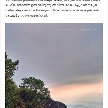
ചെറിയ തോതിൽ ഉണ്ടായിരുന്നു അവിടെ..മദ്യപിച്ചു വന്ന് നമുക്ക്
വഴികാട്ടികളാകാൻ ശ്രമിക്കുന്ന പ്രവണതക്ക് ചെവികൊടുക്കാതെ
ഞങ്ങൾ നേരെ താഴേക്കിറങ്ങി.