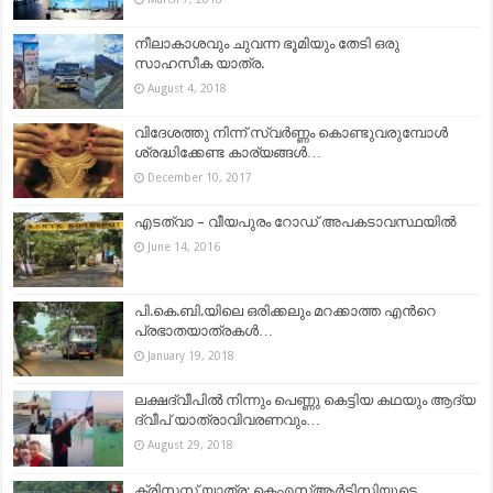
നീലാകാശവും ചുവന്ന ഭൂമിയും തേടി ഒരു
സാഹസീക യാത്ര.
August 4, 2018
വിദേശത്തു നിന്ന് സ്വര്‍ണ്ണം കൊണ്ടുവരുമ്പോള്‍
ശ്രദ്ധിക്കേണ്ട കാര്യങ്ങള്‍…
December 10, 2017
എടത്വാ – വീയപുരം റോഡ് അപകടാവസ്ഥയില്‍
June 14, 2016
പി.കെ.ബി.യിലെ ഒരിക്കലും മറക്കാത്ത എന്‍റെ
പ്രഭാതയാത്രകള്‍…
January 19, 2018
ലക്ഷദ്വീപിൽ നിന്നും പെണ്ണു കെട്ടിയ കഥയും ആദ്യ
ദ്വീപ് യാത്രാവിവരണവും…
August 29, 2018
ക്രിസ്മസ് യാത്ര: കെഎസ്ആർടിസിയുടെ