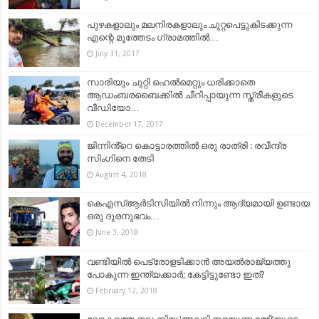
പുഴകളാലും മലനിരകളാലും ചുറ്റപെട്ടുകിടക്കുന്ന
എന്റെ മൂത്തേടം ഗ്രാമത്തിൽ…
July 31, 2017
സാരിയും ചുറ്റി ഹെല്‍മെറ്റും ധരിക്കാതെ
ആഡംബരബൈക്കില്‍ ചീറിപ്പായുന്ന സ്ത്രീകളുടെ
വീഡിയോ…
December 17, 2017
ജിന്നിൻ്റെ കൊട്ടാരത്തിൽ ഒരു രാത്രി : രവീന്ദ്ര
സിംഗിനെ തേടി
August 4, 2018
കെഎസ്ആർടിസിയിൽ നിന്നും ആദ്യമായി ഉണ്ടായ
ഒരു ദുരനുഭവം…
June 3, 2018
വണ്ടിയില്‍ പെട്രോളടിക്കാന്‍ അയല്‍രാജ്യത്തു
പോകുന്ന ഇന്ത്യക്കാര്‍; കേട്ടിട്ടുണ്ടോ ഇത്?
February 12, 2018