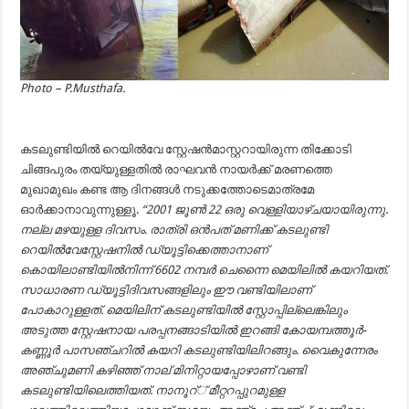
Photo – P.Musthafa.
കടലുണ്ടിയിൽ റെയിൽവേ സ്റ്റേഷൻമാസ്റ്ററായിരുന്ന തിക്കോടി
ചിങ്ങപുരം തയ്യുള്ളതിൽ രാഘവൻ നായർക്ക് മരണത്തെ
മുഖാമുഖം കണ്ട ആ ദിനങ്ങൾ നടുക്കത്തോടെമാത്രമേ
ഓർക്കാനാവുന്നുള്ളൂ.
“2001 ജൂൺ 22 ഒരു വെള്ളിയാഴ്ചയായിരുന്നു.
നല്ല മഴയുള്ള ദിവസം. രാത്രി ഒൻപത് മണിക്ക് കടലുണ്ടി
റെയിൽവേസ്റ്റേഷനിൽ ഡ്യൂട്ടിക്കെത്താനാണ്
കൊയിലാണ്ടിയിൽനിന്ന് 6602 നമ്പർ ചെന്നൈ മെയിലിൽ കയറിയത്.
സാധാരണ ഡ്യൂട്ടിദിവസങ്ങളിലും ഈ വണ്ടിയിലാണ്
പോകാറുള്ളത്. മെയിലിന് കടലുണ്ടിയിൽ സ്റ്റോപ്പില്ലെങ്കിലും
അടുത്ത സ്റ്റേഷനായ പരപ്പനങ്ങാടിയിൽ ഇറങ്ങി കോയമ്പത്തൂർ-
കണ്ണൂർ പാസഞ്ചറിൽ കയറി കടലുണ്ടിയിലിറങ്ങും. വൈകുന്നേരം
അഞ്ചുമണി കഴിഞ്ഞ്‌ നാല് മിനിറ്റായപ്പോഴാണ് വണ്ടി
കടലുണ്ടിയിലെത്തിയത്. നാനൂറ്് മീറ്ററപ്പുറമുള്ള