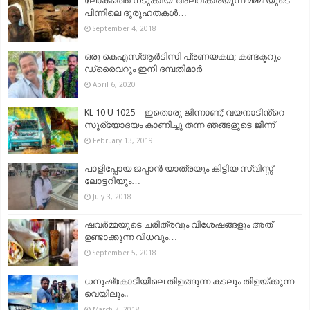
ലോകത്തെ നടുക്കിയ ‘അലറിക്കരയുന്ന മമ്മി’യുടെ
പിന്നിലെ ദുരൂഹതകൾ…
September 4, 2018
ഒരു കെഎസ്ആർടിസി പ്രണയകഥ; കണ്ടക്ടറും
ഡ്രൈവറും ഇനി ദമ്പതിമാർ
April 6, 2020
KL 10 U 1025 – ഇതൊരു ജിന്നാണ്; വയനാടിൻ്റെ
സൂര്യോദയം കാണിച്ചു തന്ന ഞങ്ങളുടെ ജിന്ന്
February 13, 2019
പാളിപ്പോയ ജപ്പാൻ യാത്രയും കിട്ടിയ സ്വിസ്സ്
ലോട്ടറിയും…
July 3, 2018
ഷവർമ്മയുടെ ചരിത്രവും വിശേഷങ്ങളും അത്
ഉണ്ടാക്കുന്ന വിധവും…
September 5, 2018
ധനുഷ്‌കോടിയിലെ തിളങ്ങുന്ന കടലും തിളയ്ക്കുന്ന
വെയിലും..
March 7, 2018