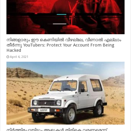
നിങ്ങളാരും ഈ കെണിയിൽ വീഴല്ലേ, വീണാൽ എല്ലാം
തീർന്നു YouTubers: Protect Your Account From Being
Hacked
April 4, 2021
നിർത്തിപ്പോയിട്ടും ആളുകൾ തിരികെ വരണമെന്ന്