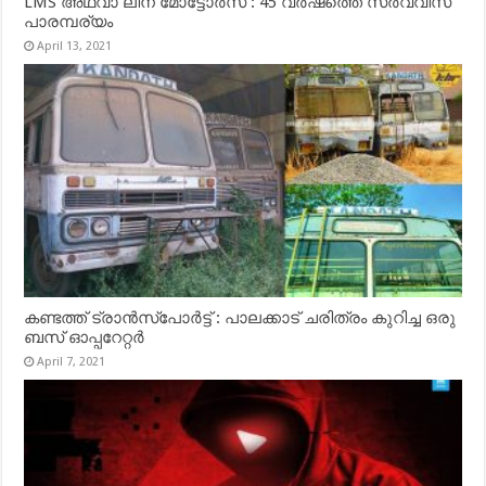
LMS അഥവാ ലീന മോട്ടോർസ് : 45 വർഷത്തെ സർവ്വീസ്
പാരമ്പര്യം
April 13, 2021
കണ്ടത്ത് ട്രാൻസ്‌പോർട്ട് : പാലക്കാട് ചരിത്രം കുറിച്ച ഒരു
ബസ് ഓപ്പറേറ്റർ
April 7, 2021