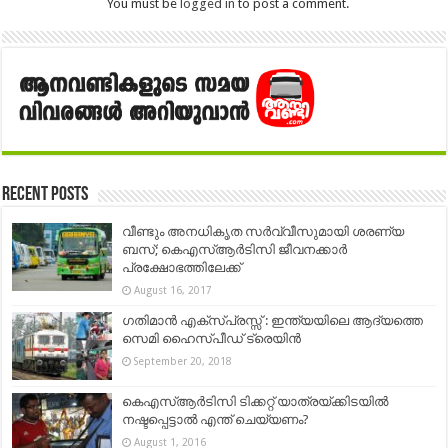
You must be
logged in
to post a comment.
Recent Posts
വീണ്ടും അനധികൃത സര്‍വ്വീസുമായി ശരണ്യ
ബസ്; കെഎസ്ആര്‍ടിസി ജീവനക്കാര്‍
പ്രക്ഷോഭത്തിലേക്ക്
August 16, 2017
ഗതിമാൻ എക്സ്പ്രസ്സ് : ഇന്ത്യയിലെ ആദ്യത്തെ
സെമി ഹൈസ്പീഡ് ട്രെയിൻ
September 20, 2018
കെഎസ്ആര്‍ടിസി ടിക്കറ്റ് യാത്രയ്ക്കിടയിൽ
നഷ്ടപ്പെട്ടാൽ എന്ത് ചെയ്യണം?
August 1, 2016