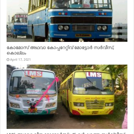
കോമോസ് അഥവാ കോപ്പറേറ്റിവ് മോട്ടോര്‍ സര്‍വീസ്,
കൊല്ലം
April 17, 2021