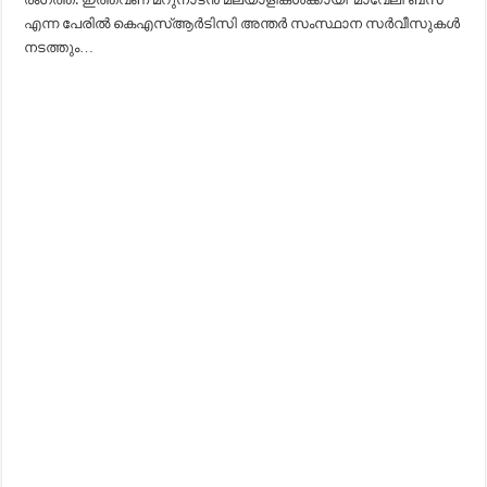
എന്ന പേരിൽ കെഎസ്ആർടിസി അന്തർ സംസ്ഥാന സർവീസുകൾ
നടത്തും…