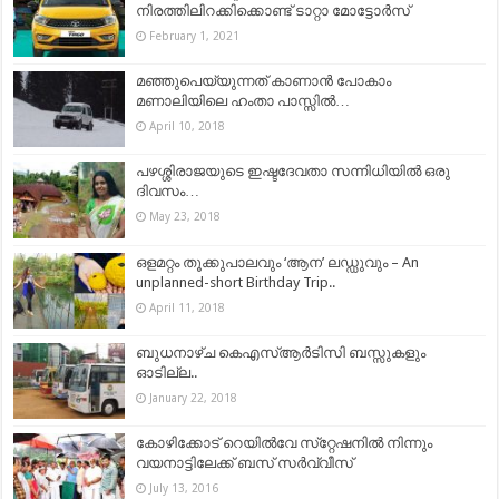
നിരത്തിലിറക്കിക്കൊണ്ട് ടാറ്റാ മോട്ടോർസ്
February 1, 2021
മഞ്ഞുപെയ്യുന്നത് കാണാൻ പോകാം
മണാലിയിലെ ഹംതാ പാസ്സിൽ…
April 10, 2018
പഴശ്ശിരാജയുടെ ഇഷ്ടദേവതാ സന്നിധിയിൽ ഒരു
ദിവസം…
May 23, 2018
ഒളമറ്റം തൂക്കുപാലവും ‘ആന’ ലഡ്ഡുവും – An
unplanned-short Birthday Trip..
April 11, 2018
ബുധനാഴ്ച കെഎസ്ആര്‍ടിസി ബസ്സുകളും
ഓടില്ല..
January 22, 2018
കോഴിക്കോട് റെയിൽവേ സ്‌റ്റേഷനിൽ നിന്നും
വയനാട്ടിലേക്ക് ബസ് സര്‍വ്വീസ്
July 13, 2016