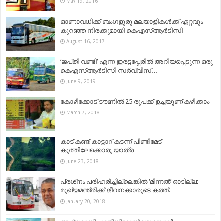
May 19, 2016
ഓണാവധിക്ക് ബംഗളുരു മലയാളികള്‍ക്ക് ഏറ്റവും
കുറഞ്ഞ നിരക്കുമായി കെഎസ്ആര്‍ടിസി
August 16, 2017
‘ജപ്‌തി വണ്ടി’ എന്ന ഇരട്ടപ്പേരിൽ അറിയപ്പെടുന്ന ഒരു
കെഎസ്ആർടിസി സർവ്വീസ്…
June 9, 2019
കോഴിക്കോട് ടൗണിൽ 25 രൂപക്ക് ഉച്ചയൂണ് കഴിക്കാം
March 7, 2018
കാട് കണ്ട് കാട്ടാറ് കടന്ന് പിണ്ടിമേട്
കുത്തിലേക്കൊരു യാത്ര…
June 23, 2018
പ്രശ്‌നം പരിഹരിച്ചില്ലെങ്കില്‍ ‘മിന്നല്‍’ ഓടില്ല;
മുഖ്യമന്ത്രിക്ക് ജീവനക്കാരുടെ കത്ത്.
January 20, 2018