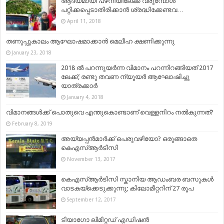
ആദ്യമായി പഴനിയിലേക്ക് വരുമ്പോൾ
പറ്റിക്കപ്പെടാതിരിക്കാൻ ശ്രദ്ധിക്കേണ്ടവ…
April 11, 2018
തണുപ്പുകാലം ആഘോഷമാക്കാൻ മെലീഹ ക്ഷണിക്കുന്നു
January 23, 2018
2018 ല്‍ പറന്നുയര്‍ന്ന വിമാനം പറന്നിറങ്ങിയത് 2017
ലേക്ക്; രണ്ടു തവണ ന്യൂയര്‍ ആഘോഷിച്ചു
യാത്രക്കാര്‍
January 4, 2018
വിമാനങ്ങൾക്ക് പൊതുവെ എന്തുകൊണ്ടാണ് വെള്ളനിറം നൽകുന്നത്?
February 8, 2019
അയ്യപ്പന്‍മാര്‍ക്ക് പെരുവഴിയോ? ഒരുങ്ങാതെ
കെഎസ്ആര്‍ടിസി
November 13, 2017
കെഎസ്ആർടിസി സ്കാനിയ ആഡംബര ബസുകൾ
വാടകയ്ക്കെടുക്കുന്നു; കിലോമീറ്ററിന് 27 രൂപ
September 12, 2017
ടിയാഗോ ലിമിറ്റഡ് എഡിഷൻ