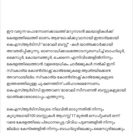
ഈ വരുന്ന പൊന്നോണക്കാലത്ത് മറുനാടൻ മലയാളികൾക്ക്
കേരളത്തിലെത്തി ഓണം ആഘോഷിക്കുവാനായി ഇതാദ്യമായി
കെഎസ്ആർടിസി “മാവേലി ബസ്സ്” -കൾ യാത്രക്കാർക്കായി
അവതരിപ്പിക്കുന്നു. ഓണാവധിക്കാലത്തോടനുബന്ധിച്ച് ബാംഗ്ലൂർ,
മൈസൂർ, കോയമ്പത്തൂർ, ചെന്നൈ എന്നിവിടങ്ങളിൽനിന്നും
കേരളത്തിലെത്താൻ വളരെയധികം ചാർജ്ജുകൾ നൽകി ഇനി
സ്വകാര്യ കോൺട്രാക്റ്റ് കാര്യേജുകളെ ആശ്രയിക്കേണ്ട
അവസ്ഥയില്ല. സ്വകാര്യ കോൺട്രാക്റ്റ് കാര്യേജുകളുടെ
ഇത്തരത്തിലുള്ള ചൂഷണത്തിന് പരിഹാരമെന്നോണം
കെഎസ്ആർടിസി ഇത്തവണ ‘മാവേലി സീസണൽ’ ബസ്സുകളുമായി
യാത്രക്കാരോടൊപ്പം എത്തുന്നു.
കെഎസ്ആർടിസിയുടെ നിലവിൽ ഓടുന്നതിൽ നിന്നും
കൂടുതലായി100 ബസ്സുകൾ ആഗസ്റ്റ് 17 മുതൽ സെപ്റ്റംബർ ഒന്ന്
വരെ കേരളത്തിലെ പ്രധാനപ്പെട്ട വിവിധ പട്ടണങ്ങളിൽ നിന്നും
ജില്ലാ കേന്ദ്രങ്ങളിൽ നിന്നും ബാംഗ്ലൂരിലേക്കും മൈസൂരിലേക്കും