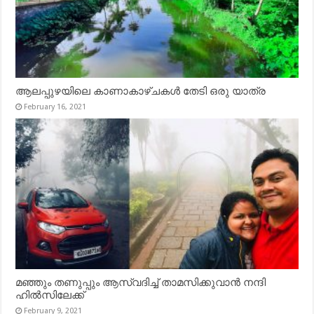
ആലപ്പുഴയിലെ കാണാകാഴ്ചകൾ തേടി ഒരു യാത്ര
February 16, 2021
മഞ്ഞും തണുപ്പും ആസ്വദിച്ച് താമസിക്കുവാൻ നന്ദി
ഹിൽസിലേക്ക്
February 9, 2021