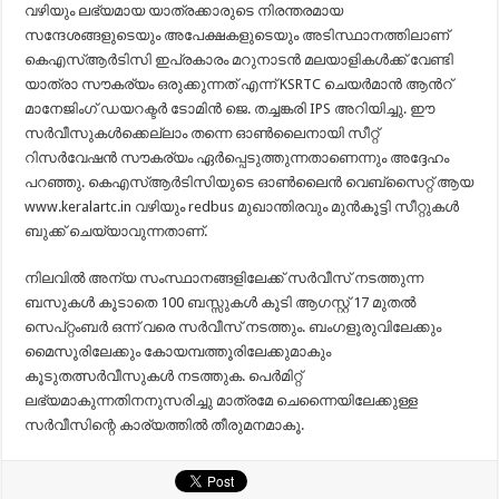
വഴിയും ലഭ്യമായ യാത്രക്കാരുടെ നിരന്തരമായ
സന്ദേശങ്ങളുടെയും അപേക്ഷകളുടെയും അടിസ്ഥാനത്തിലാണ്
കെഎസ്ആർടിസി ഇപ്രകാരം മറുനാടൻ മലയാളികൾക്ക് വേണ്ടി
യാത്രാ സൗകര്യം ഒരുക്കുന്നത് എന്ന് KSRTC ചെയർമാൻ ആൻറ്
മാനേജിംഗ് ഡയറക്ടർ ടോമിൻ ജെ. തച്ചങ്കരി IPS അറിയിച്ചു. ഈ
സർവീസുകൾക്കെല്ലാം തന്നെ ഓൺലൈനായി സീറ്റ്
റിസർവേഷൻ സൗകര്യം ഏർപ്പെടുത്തുന്നതാണെന്നും അദ്ദേഹം
പറഞ്ഞു. കെഎസ്ആർടിസിയുടെ ഓൺലൈൻ വെബ്സൈറ്റ് ആയ
www.keralartc.in വഴിയും redbus മുഖാന്തിരവും മുൻകൂട്ടി സീറ്റുകൾ
ബുക്ക് ചെയ്യാവുന്നതാണ്.
നിലവിൽ അന്യ സംസ്ഥാനങ്ങളിലേക്ക് സർവീസ് നടത്തുന്ന
ബസുകൾ കൂടാതെ 100 ബസ്സുകൾ കൂടി ആഗസ്റ്റ് 17 മുതൽ
സെപ്റ്റംബർ ഒന്ന് വരെ സർവീസ് നടത്തും. ബംഗളൂരുവിലേക്കും
മൈസൂരിലേക്കും കോയമ്പത്തൂരിലേക്കുമാകും
കൂടുതത്സർവീസുകൾ നടത്തുക. പെർമിറ്റ്
ലഭ്യമാകുന്നതിനനുസരിച്ചു മാത്രമേ ചെന്നൈയിലേക്കുള്ള
സർവീസിന്റെ കാര്യത്തിൽ തീരുമനമാകൂ.