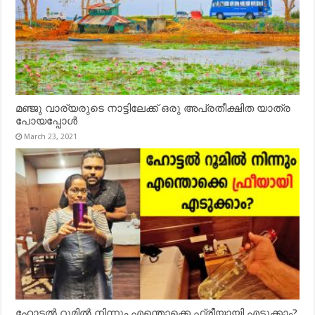
മഞ്ജു വാര്യരുടെ നാട്ടിലേക്ക് ഒരു അപ്രതീക്ഷിത യാത്ര
പോയപ്പോൾ
March 23, 2021
ഹോട്ടൽ റൂമിൽ നിന്നും എന്തൊക്കെ ഫ്രീയായി എടുക്കാം?