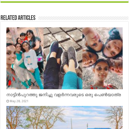
Related Articles
നാട്ടിൻപുറത്തു ജനിച്ചു വളർന്നവരുടെ ഒരു പെൺയാത്ര
May 28, 2021