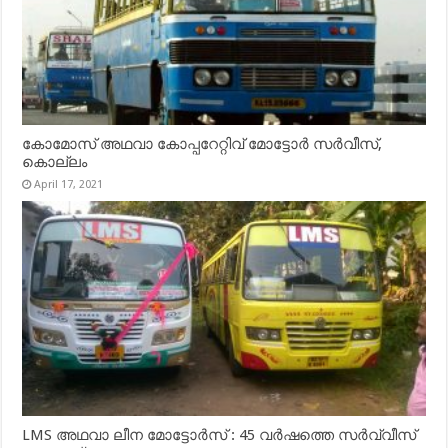
കോമോസ് അഥവാ കോപ്പറേറ്റിവ് മോട്ടോര്‍ സര്‍വീസ്,
കൊല്ലം
April 17, 2021
LMS അഥവാ ലീന മോട്ടോർസ് : 45 വർഷത്തെ സർവ്വീസ്