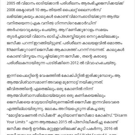
2005 ൽ വിമാനം ഓടിയ്ക്കാൻ പരിശീലനം ആരംഭിച്ചജെസിക്കയ്ക്ക്
2008 ഒക്ടോബർ 10 ആം തിയതി പൈലറ്റ് ലൈസൻസ്
ലഭിയ്ക്കുകയും കാലുകൾ കൊണ്ട് വിമാനംഓടിയ്ക്കുന്ന ആദ്യ
വനിതയെന്ന (ഏക വനിത) ഗിന്നസ്റെക്കോർഡിന്
അർഹയാവുകയും ചെയ്തു. ആറ് മണിക്കൂറോളം സമയം
തുടർച്ചയായി വിമാനം ഓടിച്ച് പ്രശസ്തിയുടെ നെറുകയിലേക്കും
ജസീക്ക പറന്ന് ഇറങ്ങിയിട്ടുണ്ട്. പരിശീലന കാലയളവിൽ മൊത്തം
89മണിക്കൂറാണ് ജെസീക്ക ആകാശത്ത് പറന്ന് നടന്നത്. കാലുകൾ
കൊണ്ട് വിസ്മയം സൃഷ്ടിയ്ക്കുന്ന ജസീക്ക , തന്റെ കരാട്ടെ
പരിശീലകനായിരുന്ന പാട്രിക്കിനെ 2012 ൽ വിവാഹംചെയ്തു.
ഇന്ന് പൈലറ്റിന്റെ വേഷത്തിൽ കോക്പിറ്റിൽ ഇരിക്കുമ്പോഴും ആ
ആത്മവിശ്വാസമാണ് അവളെ മുന്നോട്ട് നയിക്കുന്നത്.
ജീവിതത്തിന്റെ ഏതെങ്കിലും ഒരു കോണിൽ നിന്ന്
ആത്മവിശ്വാസമില്ലായ്മയുടെ ഒരു കണികയെങ്കിലും
ജെസിക്കയെ വേട്ടയാടിയിരുന്നെങ്കിൽ ജെസീക്ക ഇന്നവിടെവരെ
എത്തില്ലായിരുന്നു. ലോകം അറിയപ്പെടുന്ന മികച്ച ഒരു
“മോട്ടിവേഷണൽ സ്പീക്കർ” കൂടിയാണ് ജസീക്കാ കോക്സ്. “Disarm
Your Limits ” എന്ന ആത്മകഥ 2015 ൽ പ്രസിദ്ധീകരിച്ചു കൊണ്ട്
ജസീക്ക തന്റെ ഊർജം മറ്റുള്ളവരിലേക്ക് കൂടി പകർന്നു. 2016 ൽ