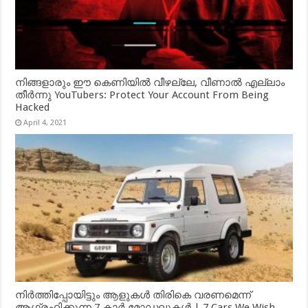
നിങ്ങളാരും ഈ കെണിയിൽ വീഴല്ലേ, വീണാൽ എല്ലാം
തീർന്നു YouTubers: Protect Your Account From Being
Hacked
April 4, 2021
നിർത്തിപ്പോയിട്ടും ആളുകൾ തിരികെ വരണമെന്ന്
ആഗ്രഹിക്കുന്ന 7 കാർ മോഡലുകൾ | 7 Cars We Wish