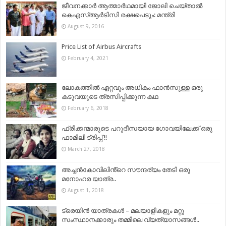
ജീവനക്കാർ ആത്മാർഥമായി ജോലി ചെയ്താൽ
കെഎസ്ആർടിസി രക്ഷപെടും: മന്ത്രി
August 9, 2016
Price List of Airbus Aircrafts
February 4, 2021
ലോകത്തില്‍ ഏറ്റവും അധികം ഫാന്‍സുള്ള ഒരു
കടുവയുടെ ത്രസിപ്പിക്കുന്ന കഥ
February 6, 2018
ഫ്രീക്കന്മാരുടെ പറുദീസയായ ഗോവയിലേക്ക് ഒരു
ഫാമിലി ട്രിപ്പ്‌ !!
March 27, 2018
അച്ചൻകോവിലിൻ്റെ സൗന്ദര്യം തേടി ഒരു
മനോഹര യാത്ര..
August 1, 2018
ട്രെയിൻ യാത്രകൾ – മലയാളികളും മറ്റു
സംസ്ഥാനക്കാരും തമ്മിലെ വ്യത്യാസങ്ങൾ..