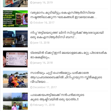
January 16, 2019
വരുമാനം കൂടിയിട്ടും കെഎസ്ആര്‍ടിസിയെ
നഷ്ടത്തിലാക്കുന്ന ഘടകങ്ങള്‍ ഇവയൊക്കെ…
October 16, 2017
നിപ്പ ‘തട്ടിയെടുത്ത’ ലിനി സിസ്റ്റർക്ക് ആദരവുമായി
ഒരു കെഎസ്ആർടിസി ബസ്…
June 13, 2018
ട്രെയിന്‍ ടിക്കറ്റ്​ ഇനി മലയാളമടക്കം മറ്റു പ്രാദേശിക
ഭാഷകളിലും..
January 16, 2018
സാരിയും ചുറ്റി ഹെല്‍മെറ്റും ധരിക്കാതെ
ആഡംബരബൈക്കില്‍ ചീറിപ്പായുന്ന സ്ത്രീകളുടെ
വീഡിയോ…
December 17, 2017
പാലക്കയംതട്ടിലേക്ക് നൻപൻമാരുടെ
കൂടെ ആക്ടീവയിൽ ഒരു യാത്ര..!!
February 11, 2018