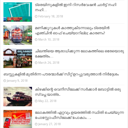
ട്രെയിനുകളില്‍ ഇനി റിസർവേഷൻ ചാർട്ട് നഹി
നഹി…
February 18, 2018
മണിക്കൂറുകള്‍ കാത്തുകിടന്നാലും ട്രെയിന്‍
എഞ്ചിന്‍ ഓഫ് ചെയ്യാറില്ല; കാരണം?
March 10, 2018
ചിലന്തിയെ ആരാധിക്കുന്ന ലോകത്തിലെ ഒരേയൊരു
ക്ഷേത്രം…
March 26, 2018
ബസ്സുകളിൽ മുതിർന്ന പൗരന്മാർക്ക് സീറ്റ് ഉറപ്പുവരുത്താൻ നിർദ്ദേശം
January 9, 2018
കിഴക്കിന്റെ വെനീസീലേക്ക് സര്‍ക്കാര്‍ ബോട്ടില്‍ ഒരു
സ്വപ്ന യാത്ര..
May 22, 2018
ലോകത്തില്‍ ഏറ്റവും ഉയരത്തില്‍ സ്ഥിതി ചെയ്യുന്ന
പോസ്റ്റോഫീസിലേക്ക് പോകാം….
January 27, 2018