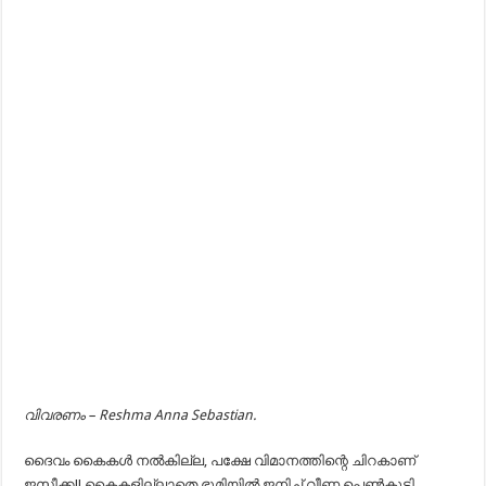
വിവരണം – Reshma Anna Sebastian.
ദൈവം കൈകൾ നൽകില്ല, പക്ഷേ വിമാനത്തിന്റെ ചിറകാണ്
ജസീക്ക!! കൈകളില്ലാതെ ഭൂമിയിൽ ജനിച്ച് വീണ പെൺകുട്ടി,