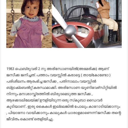
1983 ഫെബ്രുവരി 2 നു അരിസോണയിൽ(അമേരിക്ക) ആണ്
ജസീക്ക ജനിച്ചത്. പത്താം വയസ്സിൽ കരാട്ടെ ( തായ്‌കോണ്ടോ )
പരിശീലനം ആരംഭിച്ച ജസീക്ക , പതിനാലാം വയസ്സിൽ
ബ്ളാക്ബെൽറ്റ് കരസ്ഥമാക്കി. അരിസോണ യൂണിവേഴ്‌സിറ്റിയിൽ
നിന്നും മന:ശാസ്ത്രത്തിൽ ബിരുദമെടുത്ത ജസീക്ക ,
ആഴക്കടലിലേയ്ക്ക് ഊളിയിടുന്ന ഒരു സ്‌കൂബാ ഡൈവർ
കൂടിയാണ് . ഇരു കൈകൾ ഇല്ലെങ്കിൽ പോലും കാറോടിയ്ക്കാനും
, പിയാനോ വായിക്കാനും കാലുകൾ ധാരാളമാണെന്ന് ജസീക്ക തന്റെ
ജീവിതം കൊണ്ട് തെളിയിച്ചു.