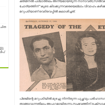
ക്രിമിനല്‍ പശ്ചാത്തലം അന്യമായിരുന്ന നാനാവതി,സില്‍
ചോദ്യത്തിന് “കൂടെ കിടക്കുന്നവരെയെല്ലാം വിവാഹം കഴിക്കാന
മറുപടിയാണ് വെടിവെപ്പില്‍ കലാശിച്ചത്.
ചിത
്ണു
ീപ്
പ്രേമിന്റെ മറുപടിയില്‍ മുഴച്ചു നിന്നിരുന്ന പുച്ഛവും പരിഹ
താങ്ങാവുന്നതിലും അപ്പുറമായിരുന്നു.സംഭവത്തിന് ദൃക്‌സാക