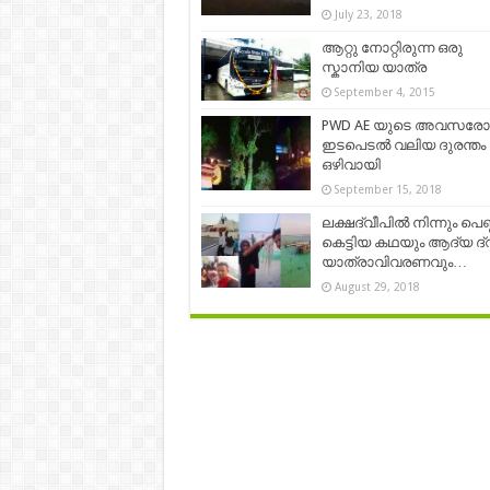
July 23, 2018
ആറ്റു നോറ്റിരുന്ന ഒരു
സ്കാനിയ യാത്ര
September 4, 2015
PWD AE യുടെ അവസരോ
ഇടപെടല്‍ വലിയ ദുരന്തം
ഒഴിവായി
September 15, 2018
ലക്ഷദ്വീപിൽ നിന്നും പെണ
കെട്ടിയ കഥയും ആദ്യ ദ്വ
യാത്രാവിവരണവും…
August 29, 2018