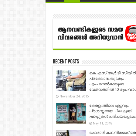
Recent Posts
കെ.എസ്‌.ആര്‍.ടി.സിയില്
പ്രക്ഷോഭം തുടരും :
എംപാനല്‍കാരുടെ
വേതനത്തില്‍ 40 രൂപ വര്
November 24, 2015
കേര‌ളത്തിലെ ഏറ്റവും
പ്രശസ്തമായ ചില കള്ള്
ഷാ‌‌‌പ്പുകള്‍ പരിചയപ്പെടാ
May 11, 2018
ഫെരാരി കമ്പനിയോട് ഒര