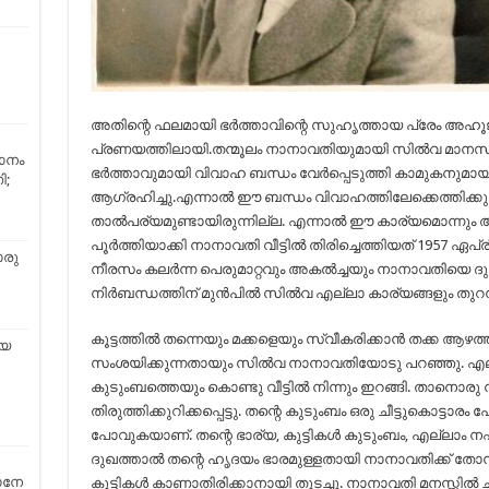
അതിന്റെ ഫലമായി ഭര്‍ത്താവിന്റെ സുഹൃത്തായ പ്രേം അഹ
പ്രണയത്തിലായി.തന്മൂലം നാനാവതിയുമായി സില്‍വ മാന
ാനം
ഭര്‍ത്താവുമായി വിവാഹ ബന്ധം വേര്‍പ്പെടുത്തി കാമുകനുമായ
ി;
ആഗ്രഹിച്ചു.എന്നാല്‍ ഈ ബന്ധം വിവാഹത്തിലേക്കെത്തിക്കുന്
താല്‍പര്യമുണ്ടായിരുന്നില്ല. എന്നാല്‍ ഈ കാര്യമൊന്നും
പൂര്‍ത്തിയാക്കി നാനാവതി വീട്ടില്‍ തിരിച്ചെത്തിയത് 1957 ഏപ
ൊരു
നീരസം കലര്‍ന്ന പെരുമാറ്റവും അകല്‍ച്ചയും നാനാവതിയെ ദ
നിര്‍ബന്ധത്തിന് മുന്‍പില്‍ സില്‍വ എല്ലാ കാര്യങ്ങളും തുറ
കൂട്ടത്തില്‍ തന്നെയും മക്കളെയും സ്വീകരിക്കാന്‍ തക്ക ആഴത
ിയ
സംശയിക്കുന്നതായും സില്‍വ നാനാവതിയോടു പറഞ്ഞു. എല്ലാ
കുടുംബത്തെയും കൊണ്ടു വീട്ടില്‍ നിന്നും ഇറങ്ങി. താ
തിരുത്തിക്കുറിക്കപ്പെട്ടു. തന്റെ കുടുംബം ഒരു ചീട്ടുകൊട്ടാരം പ
പോവുകയാണ്. തന്റെ ഭാര്യ, കുട്ടികള്‍ കുടുംബം, എല്ലാം നഷ
ദുഖത്താല്‍ തന്റെ ഹൃദയം ഭാരമുള്ളതായി നാനാവതിക്ക് തോന്
കാനേ
കുട്ടികള്‍ കാണാതിരിക്കാനായി തുടച്ചു. നാനാവതി മനസ്സില്‍ ചിലത്