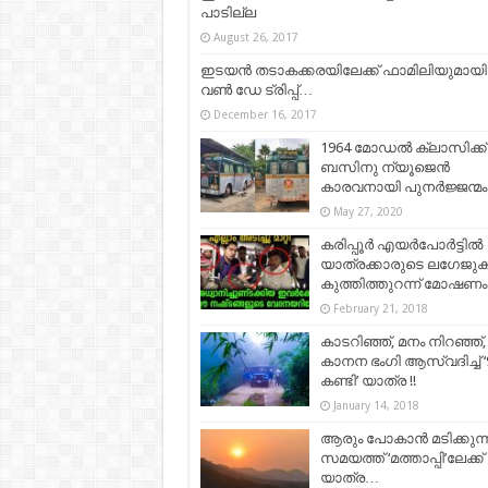
പാടില്ല
August 26, 2017
ഇടയന്‍ തടാകക്കരയിലേക്ക് ഫാമിലിയുമായി
വണ്‍ ഡേ ട്രിപ്പ്…
December 16, 2017
1964 മോഡൽ ക്ലാസിക്ക്
ബസിനു ന്യൂജെൻ
കാരവനായി പുനർജ്ജന്മം
May 27, 2020
കരിപ്പൂര്‍ എയര്‍പോര്‍ട്ടില്‍
യാത്രക്കാരുടെ ലഗേജുകള
കുത്തിത്തുറന്ന് മോഷണം
February 21, 2018
കാടറിഞ്ഞ്, മനം നിറഞ്ഞ്,
കാനന ഭംഗി ആസ്വദിച്ച് ‘
കണ്ടി’ യാത്ര !!
January 14, 2018
ആരും പോകാന്‍ മടിക്കുന്
സമയത്ത് ‘മത്താപ്പി’ലേക്ക്
യാത്ര…