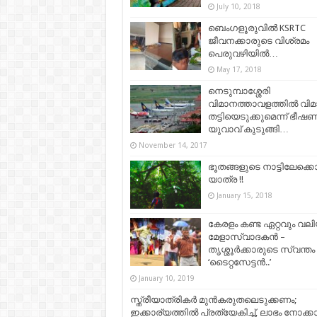
July 10, 2018
ബെംഗളൂരുവില്‍ KSRTC
ജീവനക്കാരുടെ വിശ്രമം
പെരുവഴിയില്‍…
May 17, 2018
നെടുമ്പാശ്ശേരി
വിമാനത്താവളത്തിൽ വിമ
തട്ടിയെടുക്കുമെന്ന് ഭീഷണ
യുവാവ് കുടുങ്ങി…
November 14, 2017
ഭൂതങ്ങളുടെ നാട്ടിലേക്ക
യാത്ര !!
January 15, 2018
കേരളം കണ്ട ഏറ്റവും വല
മേളാസ്വാദകൻ –
തൃശ്ശൂർക്കാരുടെ സ്വന്തം
‘ടൈറ്റസേട്ടൻ..’
January 10, 2019
സ്ത്രീയാത്രികര്‍ മുന്‍കരുതലെടുക്കണം;
ഇക്കാര്യത്തില്‍ പ്രത്യേകിച്ച്, ലാഭം നോക്