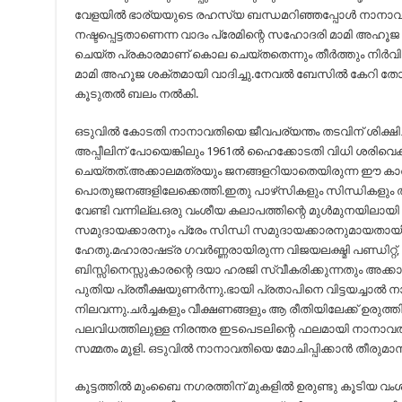
വേളയില്‍ ഭാര്യയുടെ രഹസ്യ ബന്ധമറിഞ്ഞപ്പോള്‍ നാനാവതി
നഷ്ടപ്പെട്ടതാണെന്ന വാദം പ്രേമിന്റെ സഹോദരി മാമി അഹൂജ തുടക
ചെയ്ത പ്രകാരമാണ് കൊല ചെയ്തതെന്നും തീര്‍ത്തും നിര്
മാമി അഹൂജ ശക്തമായി വാദിച്ചു.നേവല്‍ ബേസില്‍ കേറി തോക്
കൂടുതല്‍ ബലം നല്‍കി.
ഒടുവില്‍ കോടതി നാനാവതിയെ ജീവപര്യന്തം തടവിന് ശിക്ഷി
അപ്പീലിന് പോയെങ്കിലും 1961ല്‍ ഹൈക്കോടതി വിധി ശരിവെ
ചെയ്തത്.അക്കാലമത്രയും ജനങ്ങളറിയാതെയിരുന്ന ഈ കാര്
പൊതുജനങ്ങളിലേക്കെത്തി.ഇതു പാഴ്‌സികളും സിന്ധികളും ത
വേണ്ടി വന്നില്ല.ഒരു വംശീയ കലാപത്തിന്റെ മുള്‍മുനയില
സമുദായക്കാരനും പ്രേം സിന്ധി സമുദായക്കാരനുമായതായിരുന
ഹേതു.മഹാരാഷട്ര ഗവര്‍ണ്ണരായിരുന്ന വിജയലക്ഷ്മി പണ്ഡിറ്റ്,
ബിസ്സിനെസ്സുകാരന്റെ ദയാ ഹരജി സ്വീകരിക്കുന്നതും അക്ക
പുതിയ പ്രതീക്ഷയുണര്‍ന്നു.ഭായി പ്രതാപിനെ വിട്ടയച്ചാല്‍ 
നിലവന്നു.ചര്‍ച്ചകളും വീക്ഷണങ്ങളും ആ രീതിയിലേക്ക് ഉരുത്
പലവിധത്തിലുള്ള നിരന്തര ഇടപെടലിന്റെ ഫലമായി നാനാവതിയെ
സമ്മതം മൂളി. ഒടുവില്‍ നാനാവതിയെ മോചിപ്പിക്കാന്‍ തീരുമാ
കൂട്ടത്തില്‍ മുംബൈ നഗരത്തിന് മുകളില്‍ ഉരുണ്ടു കൂടിയ വ