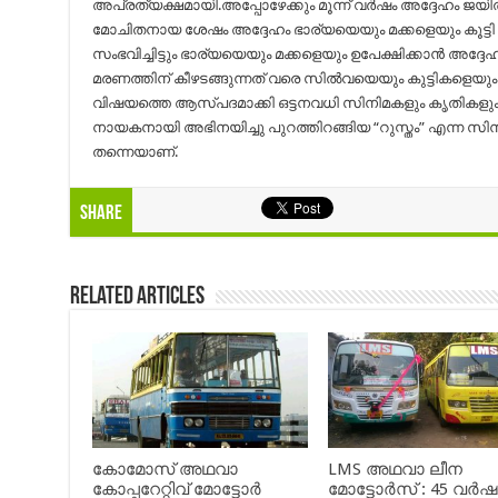
അപ്രത്യക്ഷമായി.അപ്പോഴേക്കും മൂന്ന് വര്‍ഷം അദ്ദേഹം ജയില
മോചിതനായ ശേഷം അദ്ദേഹം ഭാര്യയെയും മക്കളെയും കൂട്ട
സംഭവിച്ചിട്ടും ഭാര്യയെയും മക്കളെയും ഉപേക്ഷിക്കാന്‍ അദ്ദേ
മരണത്തിന് കീഴടങ്ങുന്നത് വരെ സില്‍വയെയും കുട്ടികളെയ
വിഷയത്തെ ആസ്പദമാക്കി ഒട്ടനവധി സിനിമകളും കൃതികളും ജ
നായകനായി അഭിനയിച്ചു പുറത്തിറങ്ങിയ “റുസ്തം” എന്ന 
തന്നെയാണ്.
Share
Related Articles
കോമോസ് അഥവാ
LMS അഥവാ ലീന
കോപ്പറേറ്റിവ് മോട്ടോര്‍
മോട്ടോർസ് : 45 വർ