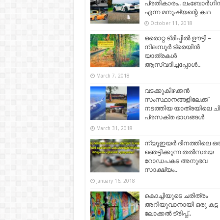
പ്രതികാരം.. ലംബോർഗിന
എന്ന മനുഷ്യന്റെ കഥ
October 11, 2018
ഒരൊറ്റ ട്രിപ്പില്‍ ഊട്ടി –
നിലമ്പൂർ ട്രെയിൻ
യാത്രകൾ
ആസ്വദിച്ചപ്പോള്‍..
March 7, 2018
വടക്കുകിഴക്കന്‍
സംസ്ഥാനങ്ങളിലേക്ക്
നടത്തിയ യാത്രയിലെ ച
പ്രസക്ത ഭാഗങ്ങൾ
March 31, 2018
ന്യൂഇയര്‍ ദിനത്തിലെ ഒര
ഞെട്ടിക്കുന്ന തല്‍സമയ
റോഡപകട അനുഭവ
സാക്ഷ്യം..
January 16, 2018
കൊച്ചിയുടെ ചരിത്രം
അറിയുവാനായി ഒരു കട്ട
ലോക്കല്‍ ട്രിപ്പ്..