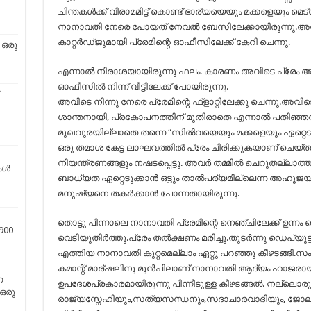
ചിന്തകള്‍ക്ക് വിരാമമിട്ട് കൊണ്ട് ഭാര്യയെയും മക്കളെയും 
നാനാവതി നേരെ പോയത് നേവല്‍ ബേസിലേക്കായിരുന്നു.അവിട
കാറ്റര്‍ഡ്‌ജുമായി പ്രേമിന്റെ ഓഫീസിലേക്ക് കേറി ചെന്നു.
 ഒരു
എന്നാല്‍ നിരാശയായിരുന്നു ഫലം. കാരണം അവിടെ പ്രേം അ
ഓഫീസില്‍ നിന്ന് വീട്ടിലേക്ക് പോയിരുന്നു.
അവിടെ നിന്നു നേരെ പ്രേമിന്റെ ഫ്‌ളാറ്റിലേക്കു ചെന്നു.അവിട
ശാന്തനായി, പ്രകോപനത്തിന് മുതിരാതെ എന്നാല്‍ പതിഞ്ഞത
മുഖവുരയില്ലാതെ തന്നെ “സില്‍വയെയും മക്കളെയും ഏറ്റെടു
ഒരു തമാശ കേട്ട ലാഘവത്തില്‍ പ്രേം ചിരിക്കുകയാണ് 
നിയന്ത്രണങ്ങളും നഷടപ്പെട്ടു. അവര്‍ തമ്മില്‍ ചെറുതല്ലാത്ത
്‍
ബാധ്യത ഏറ്റെടുക്കാന്‍ ഒട്ടും താല്‍പര്യമില്ലെന്ന അഹൂജ
മനുഷ്യനെ തകര്‍ക്കാന്‍ പോന്നതായിരുന്നു.
തൊട്ടു പിന്നാലെ നാനാവതി പ്രേമിന്റെ നെഞ്ചിലേക്ക് ഉന്നം ത
900
വെടിയുതിര്‍ത്തു.പ്രേം തല്‍ക്ഷണം മരിച്ചു.തുടര്‍ന്നു ഡെപ്യൂ
എത്തിയ നാനാവതി കുറ്റമെല്ലാം ഏറ്റു പറഞ്ഞു കീഴടങ്ങി.സ
കമാന്റ് മാര്ഷലിനു മുന്‍പിലാണ് നാനാവതി ആദ്യം ഹാജരായത
ന
ഉപദേശപ്രകാരമായിരുന്നു പിന്നീടുള്ള കീഴടങ്ങല്‍. നല്ലൊരു
 ഒരു
രാജ്യസ്നേഹിയും,സത്യസന്ധനും,സദാചാരവാദിയും, ജോലിയ