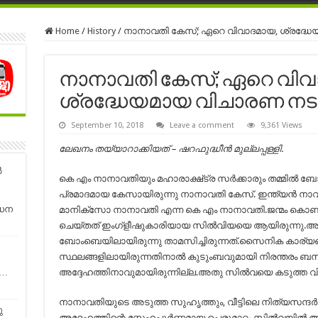
Home
/
History
/
നാനാവതി കേസ്; ഏറെ വിവാദമായ, ശ്രദ്ധേയ
നാനാവതി കേസ്; ഏറെ വിവ
ശ്രദ്ധേയമായ വിചാരണ നടന്
September 10, 2018
Leave a comment
9,361 Views
ലേഖനം തയ്യാറാക്കിയത് – ഷറഫുദ്ധീന്‍ മുല്ലപ്പള്ളി.
‍
കെ എം നാനാവതിയും മഹാരാക്ഷ്ട്ര സര്‍ക്കാരും തമ്മില്‍ ബ
പ്രമാദമായ കേസായിരുന്നു നാനാവതി കേസ്. ഇന്ത്യന്‍ നാ
‍ധന
മാനിക്സോ നാനാവതി എന്ന കെ എം നാനാവതി.ജന്മം കൊണ്ട
ചെയ്തത് ഇംഗ്ളീഷുകാരിയായ സില്‍വിയയെ ആയിരുന്നു.അതില
ബോംബെയിലായിരുന്നു താമസിച്ചിരുന്നത്.സൈനിക കാര്യങ്ങ
സ്ഥലങ്ങളിലായിരുന്നതിനാല്‍ കുടുംബവുമായി നിരന്തരം ബന്ധ
അദ്ദേഹത്തിനാവുമായിരുന്നില്ല.അതു സില്‍വയെ കടുത്ത വിര
ം…
നാനാവതിയുടെ അടുത്ത സുഹൃത്തും, വീട്ടിലെ നിത്യസന്ദര്
ു
അദ്ദേഹത്തിന്റെ സ്നേഹപൂര്‍ണ്ണമായ പെരുമാറ്റം സില്‍വയില്