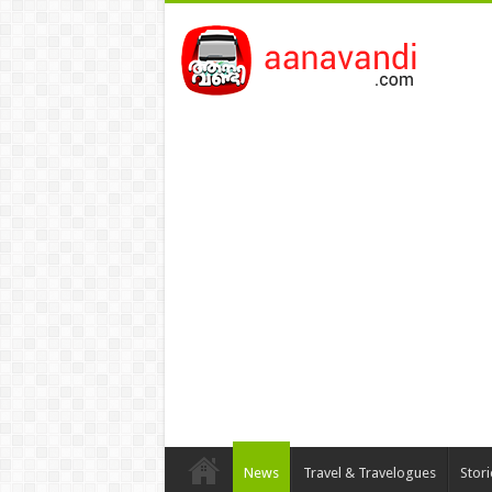
News
Travel & Travelogues
Stor