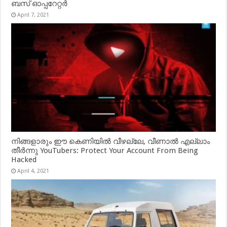
ബസ് ഓപ്പറേറ്റർ
April 7, 2021
നിങ്ങളാരും ഈ കെണിയിൽ വീഴല്ലേ, വീണാൽ എല്ലാം
തീർന്നു YouTubers: Protect Your Account From Being
Hacked
April 4, 2021