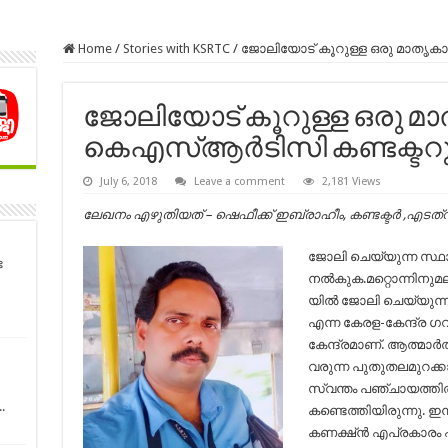
Home
/
Stories with KSRTC
/
ജോലിയോട് കൂറുള്ള ഒരു മാതൃകാ
ജോലിയോട് കൂറുള്ള ഒരു മ
കെഎസ്ആർടിസി കണ്ടക്ടറുട
July 6, 2018
Leave a comment
2,181 Views
ലേഖനം എഴുതിയത് – ഷെഫീക്ക് ഇബ്രാഹീം, കണ്ടക്ടര്‍ ,എടത്വ 
ജോലി ചെയ്യുന്ന സ്ഥാപ
ട
നല്‍കുക.മറ്റൊന്നിനുമ
യില്‍ ജോലി ചെയ്യുന്ന
എന്ന കേരള-കേന്ദ്ര 
കേന്ദ്രമാണ്. ആത്മാര്‍
വരുന്ന പുതുതലമുറക്ക
സ്വന്തം പഞ്ചായത്തി
.
കണ്ടെത്തിയിരുന്നു. ഇന
കണക്ഷ്ന്‍ എപ്രകാരം 