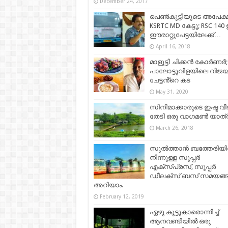
December 24, 2017
പെണ്‍കുട്ടിയുടെ അപേക്
KSRTC MD കേട്ടു; RSC 140
ഈരാറ്റുപേട്ടയിലേക്ക്…
April 16, 2018
മാളൂട്ടി ചിക്കൻ കോർണർ;
പാലോട്ടുവിളയിലെ വിജ
ചേട്ടൻ്റെ കട
May 31, 2020
സിനിമാക്കാരുടെ ഇഷ്ട വീ
തേടി ഒരു വാഗമണ്‍ യാത
March 26, 2018
സുൽത്താൻ ബത്തേരിയ
നിന്നുള്ള സൂപ്പർ
എക്സ്പ്രസ്, സൂപ്പർ
ഡീലക്സ് ബസ് സമയങ്
അറിയാം.
February 12, 2019
ഏഴു കൂട്ടുകാരൊന്നിച്ച്
ആനവണ്ടിയിൽ ഒരു