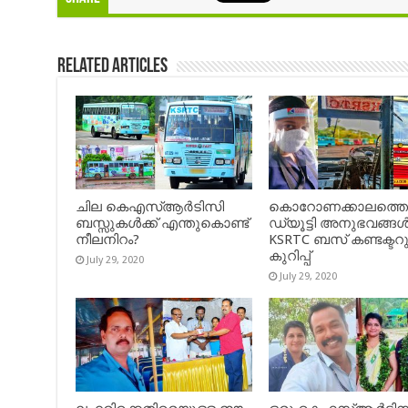
Related Articles
ചില കെഎസ്ആർടിസി
കൊറോണക്കാലത്ത
ബസ്സുകൾക്ക് എന്തുകൊണ്ട്
ഡ്യൂട്ടി അനുഭവങ്ങൾ
നീലനിറം?
KSRTC ബസ് കണ്ടക്ടറ
കുറിപ്പ്
July 29, 2020
July 29, 2020