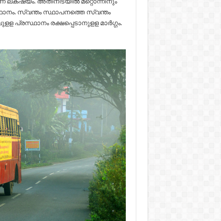
ണ് ലക്‌ഷ്യം. അതിനിടയില്‍ മറ്റൊന്നിനും
നം. സ്വന്തം സ്ഥാപനത്തെ സ്വന്തം
ള പ്രസ്ഥാനം രക്ഷപ്പെടാനുളള മാര്‍ഗ്ഗം.