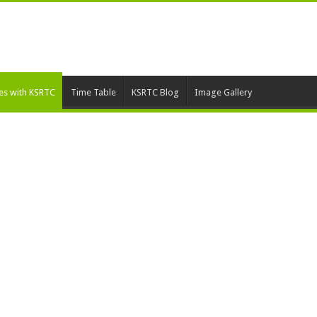
ies with KSRTC
Time Table
KSRTC Blog
Image Gallery