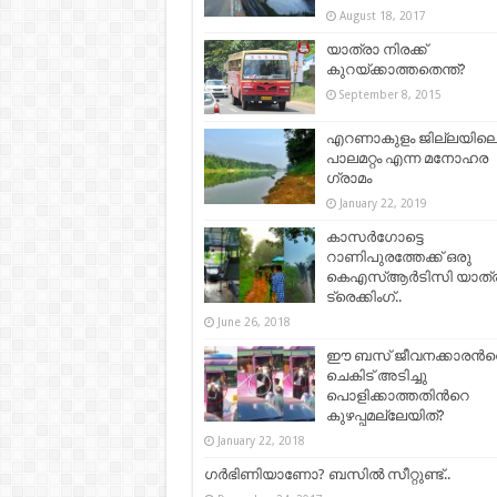
August 18, 2017
യാത്രാ നിരക്ക്‌
കുറയ്‌ക്കാത്തതെന്ത്‌?
September 8, 2015
എറണാകുളം ജില്ലയില
പാലമറ്റം എന്ന മനോഹര
ഗ്രാമം
January 22, 2019
കാസർഗോട്ടെ
റാണിപുരത്തേക്ക് ഒരു
കെഎസ്ആർടിസി യാത്ര
ട്രെക്കിംഗ്..
June 26, 2018
ഈ ബസ് ജീവനക്കാരന്‍റ
ചെകിട് അടിച്ചു
പൊളിക്കാത്തതിന്‍റെ
കുഴപ്പമല്ലേയിത്?
January 22, 2018
ഗർഭിണിയാണോ? ബസിൽ സീറ്റുണ്ട്..