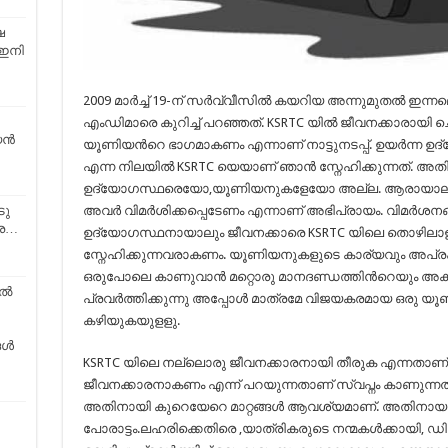
ഷ
 ഇനി
2009 മാര്‍ച്ച് 19-ന് സര്‍വ്വീസില്‍ കയറിയ അന്നുമുതല്‍ ഇ
എംഡിമാരെ കുറിച്ച് പറഞ്ഞത്. KSRTC യില്‍ ജീവനക്കാരായി ച
യൻ
യൂണിയന്‍റെ ഭാഗമാകണം എന്നാണ് നാട്ടുനടപ്പ്. ഉയര്‍ന്ന ഉദ്
എന്ന നിലയില്‍ KSRTC യെയാണ് ഞാന്‍ സ്നേഹിക്കുന്നത്. അതില്
ഉദ്യോഗസ്ഥരെയോ,യൂണിയനുകളേയോ അല്ല. ആരായാലും KSR
അവര്‍ വിമര്‍ശിക്കപ്പെടേണം എന്നാണ് അഭിപ്രായം. വിമര്‍ശ
ടു
്ര…
ഉദ്യോഗസ്ഥനായാലും ജീവനക്കാരെ KSRTC യിലെ തൊഴിലാ
സ്നേഹിക്കുന്നവരാകണം. യൂണിയനുകളുടെ കാര്യവും അപ്
ഒരുപോലെ കാണുവാന്‍ മറ്റൊരു മാനദണ്ഡത്തിന്‍റെയും അകമ
ിൽ
പ്രവര്‍ത്തിക്കുന്നു അപ്പോള്‍ മാത്രമേ വിജയകരമായ ഒരു യ
കഴിയുകയുളളു.
ങൾ
KSRTC യിലെ നല്ലൊരു ജീവനക്കാരനായി തീരുക എന്നതാണ് 
ജീവനക്കാരനാകണം എന്ന് പറയുന്നതാണ് സ്വപ്നം കാണുന്നത
അതിനായി കുറെയേറെ മാറ്റങ്ങള്‍ ആവശ്യമാണ്. അതിനായാ
പോരാട്ടം.ലഹരിക്കെതിരെ ,യാത്രികരുടെ നന്മകള്‍ക്കായി, ഡ