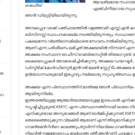
ആവശ്യമായ സഹായത്തിന
ഷെഫീഖ്.
എഞ്ചിനീയറായ സുഹൃത്ത
ഞാന്‍ ഡ്യൂട്ടിയിലായിരുന്നു.
അമ്പലപ്പുഴ വടക്ക് പഞ്ചായത്തില്‍ വളഞ്ഞവഴി എസ്സ്‌.എന്‍ കവലയി
ബിസിനസ്സ് സ്ഥാപനമായല്ല നടത്തിയിരുന്നതും, സാധാരണക്ക
പകലെന്നോ വ്യത്യാസമില്ലാതെ സേവനം നല്‍കിയിരുന്ന
ർ
ആണ് എന്ന പരിശീലനം ലഭിച്ചത് അക്ഷയയില്‍ നിന്നാണ് എന്
അക്ഷയ സംസ്ഥാന ഓഫീസ് വെബ്സൈറ്റില്‍ തിരയാറുണ്ട്. അന
കൈയൊപ്പുകള്‍ അവശേഷിച്ചിരിക്കുന്നു. അക്ഷയ ഡയറക്ടര്‍ 
ഡിസ്ട്രിക് കോര്‍ഡിനേറ്റര്‍,ഇന്‍റല്‍ ലേണ്‍ സ്റ്റേറ്റ് ടീം അക്ഷയ
്ത
ഉദ്യോഗസ്ഥരുമായി ഇപ്പോഴും നല്ലൊരു സുഹൃത്ബന്ധം ഇപ്
അക്ഷയ എന്ന പ്രസ്ഥാനത്തിന് മാത്രമേ ഞാന്‍ പ്രാധാന്യം കൊട
ആയിരുന്നില്ല.
റെ
ഇത്തരത്തിലുളള ആത്മാര്‍ത്ഥതയോടുളള ഇടപെടല്‍ എനിക്ക് പല
സൃഷ്ടിച്ചിട്ടുമുണ്ട്. KSRTC എന്ന പ്രസ്ഥാനത്തിനായി ഓരോ
എനിക്കുണ്ടായ അനുഭവങ്ങള്‍ ആണ് ഓര്‍മ്മിപ്പിക്കുന്നത്. K
തെരെഞ്ഞെടുക്കുന്ന വ്യക്തി ആരാണ് എന്ന് തീരുമാനിക്കുന്
ഗവണ്‍മെന്‍റിന്‍റെ കാലത്തും,തുടര്‍ന്ന് നിലവിലെ ഗവണ്‍മെന്‍
?
നിലവില്‍ നമ്മളോടൊപ്പം ഇല്ലാത്ത ശ്രീ.ആന്‍റണി ചാക്കോ