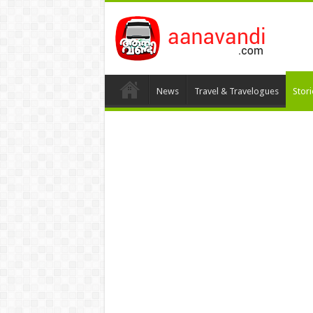
News
Travel & Travelogues
Stor