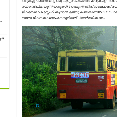
ഒരുമിച്ചു പ്രവര്‍ത്തിച്ച് ഒരു കുടുംബം പോലെ മാറുക എന്നതാ
സ്ഥാനമില്ല. യൂണിയനുകള്‍ പോലും അതിന് ശേഷമാണ് സ്ഥാ
ജീവനേക്കാള്‍ സ്നേഹിക്കുവാന്‍ കഴിയുക അതാണ് KSRTC പോലുള
ഓരോ ജീവനക്കാരനും മനസ്സറിഞ്ഞ് പ്രവര്‍ത്തിക്കണം.
ു
്‍