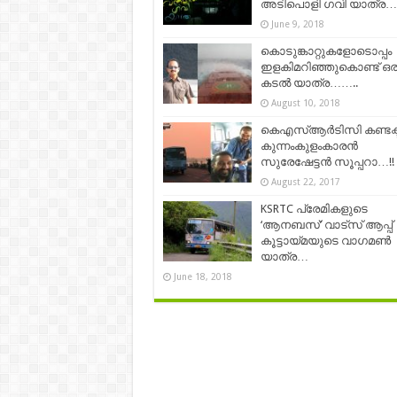
അടിപൊളി ഗവി യാത്ര…
June 9, 2018
കൊടുങ്കാറ്റുകളോടൊപ്പം
ഇളകിമറിഞ്ഞുകൊണ്ട് ഒര
കടല്‍ യാത്ര……..
August 10, 2018
കെഎസ്ആര്‍ടിസി കണ്ടക്ടര
കുന്നംകുളംകാരൻ
സുരേഷേട്ടന്‍ സൂപ്പറാ…!!
August 22, 2017
KSRTC പ്രേമികളുടെ
‘ആനബസ്’ വാട്സ് ആപ്പ്
കൂട്ടായ്മയുടെ വാഗമൺ
യാത്ര…
June 18, 2018