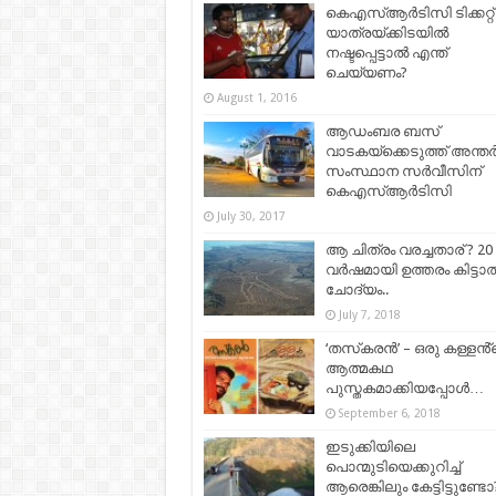
കെഎസ്ആര്‍ടിസി ടിക്കറ്റ്
യാത്രയ്ക്കിടയിൽ
നഷ്ടപ്പെട്ടാൽ എന്ത്
ചെയ്യണം?
August 1, 2016
ആഡംബര ബസ്
വാടകയ്ക്കെടുത്ത് അന്ത
സംസ്ഥാന സർവീസിന്
കെഎസ്ആർടിസി
July 30, 2017
ആ ചിത്രം വരച്ചതാര് ? 20
വർഷമായി ഉത്തരം കിട്ടാത
ചോദ്യം..
July 7, 2018
‘തസ്‌കരന്‍’ – ഒരു കള്ളൻ്
ആത്മകഥ
പുസ്തകമാക്കിയപ്പോൾ…
September 6, 2018
ഇടുക്കിയിലെ
പൊന്മുടിയെക്കുറിച്ച്
ആരെങ്കിലും കേട്ടിട്ടുണ്ടോ