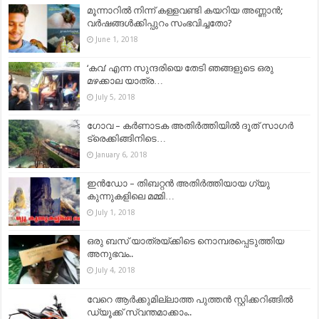
മൂന്നാറിൽ നിന്ന് കള്ളവണ്ടി കയറിയ അണ്ണാൻ;
വർഷങ്ങൾക്കിപ്പുറം സംഭവിച്ചതോ?
June 1, 2018
‘കവ’ എന്ന സുന്ദരിയെ തേടി ഞങ്ങളുടെ ഒരു
മഴക്കാല യാത്ര…
July 5, 2018
ഗോവ – കര്‍ണാടക അതിര്‍ത്തിയില്‍ ദൂത് സാഗര്‍
ട്രെക്കിങ്ങിനിടെ…
January 6, 2018
ഇൻഡോ – തിബറ്റൻ അതിർത്തിയായ ഗ്യു
കുന്നുകളിലെ മമ്മി…
July 1, 2018
ഒരു ബസ് യാത്രയ്ക്കിടെ നൊമ്പരപ്പെടുത്തിയ
അനുഭവം..
July 4, 2018
വേറെ ആര്‍ക്കുമില്ലാത്ത പുത്തന്‍ സ്റ്റിക്കറിങ്ങില്‍
ഡ്യൂക്ക് സ്വന്തമാക്കാം..