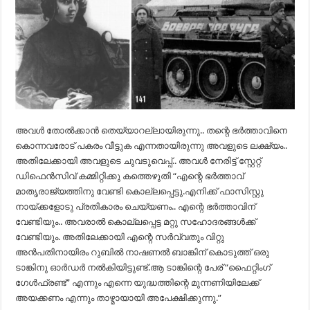
അവൾ തോൽക്കാൻ തെയ്യാറല്ലായിരുന്നു.. തന്റെ ഭർത്താവിനെ
കൊന്നവരോട് പകരം വീട്ടുക എന്നതായിരുന്നു അവളുടെ ലക്ഷ്യം..
അതിലേക്കായി അവളുടെ ചുവടുവെപ്പ്.. അവൾ നേരിട്ട് സ്റ്റേറ്റ്
ഡിഫെൻസിവ് കമ്മിറ്റിക്കു കത്തെഴുതി “എന്റെ ഭർത്താവ്
മാതൃരാജ്യത്തിനു വേണ്ടി കൊല്ലപ്പെട്ടു.എനിക്ക് ഫാസിസ്റ്റു
നായ്ക്കളോടു പ്രതികാരം ചെയ്യണം.. എന്റെ ഭർത്താവിന്
വേണ്ടിയും.. അവരാൽ കൊല്ലപ്പെട്ട മറ്റു സഹോദരങ്ങൾക്ക്
വേണ്ടിയും. അതിലേക്കായി എന്റെ സർവ്വതും വിറ്റു
അൻപതിനായിരം റുബിൽ നാഷണൽ ബാങ്കിന് കൊടുത്ത് ഒരു
ടാങ്കിനു ഓർഡർ നൽകിയിട്ടുണ്ട്.ആ ടാങ്കിന്റെ പേര് “ഫൈറ്റിംഗ്‌
ഗേൾഫ്രണ്ട്” എന്നും എന്നെ യുദ്ധത്തിന്റെ മുന്നണിയിലേക്ക്
അയക്കണം എന്നും താഴ്മായായി അപേക്ഷിക്കുന്നു.”