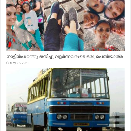
നാട്ടിൻപുറത്തു ജനിച്ചു വളർന്നവരുടെ ഒരു പെൺയാത്ര
May 28, 2021