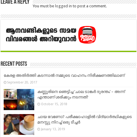
Leave a Reply
You must be
logged in
to post a comment.
Recent Posts
കേരള അതിർത്തി കടന്നാൽ നമ്മുടെ വാഹനം നിരീക്ഷണത്തിലാണ്
September 20, 2017
കണ്ണൂരിനെ ഞെട്ടിച്ച ‘ചാല ടാങ്കർ ദുരന്തം’ – അന്ന്
എന്താണ് ശരിക്കും നടന്നത്?
October 15, 2018
ചായ വേണോ? പരീക്ഷാഹാളിൽ വിദ്യാർത്ഥികളുടെ
മനസ്സു നിറച്ച് ഒരു ടീച്ചർ
January 13, 2019