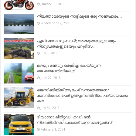
January 19, 2018
നീലത്താമരയുടെ നാട്ടിലൂടെ ഒരു സഞ്ചാരം…
September 12, 2018
എല്ലോറാ ഗുഹകൾ; അത്ഭുതങ്ങളുടെയും
നിഗൂഢതകളുടെയും പറുദീസ..
July 3, 2018
മഴയും മഞ്ഞും ഒരുമിച്ചു പെയ്യുന്ന
തലക്കാവേരിയിലേക്ക്…
June 27, 2018
ജെസിബിയ്ക്ക് ആ പേര് വന്നതെങ്ങനെ?
കമ്പനിയുടെ പേര് ഉൽപ്പന്നത്തിൻ്റെ പര്യായമായ
കഥ..
July 30, 2018
ടിയാഗോ ലിമിറ്റഡ് എഡിഷൻ
നിരത്തിലിറക്കിക്കൊണ്ട് ടാറ്റാ മോട്ടോർസ്
February 1, 2021