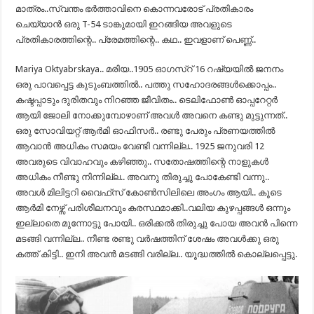
മാത്രം..സ്വന്തം ഭർത്താവിനെ കൊന്നവരോട് പ്രതികാരം
ചെയ്യാൻ ഒരു T-54 ടാങ്കുമായി ഇറങ്ങിയ അവളുടെ
പ്രതികാരത്തിന്റെ.. പ്രേമത്തിന്റെ.. കഥ.. ഇവളാണ് പെണ്ണ്..
Mariya Oktyabrskaya.. മരിയ..1905 ഓഗസ്റ് 16 റഷ്യയിൽ ജനനം
ഒരു പാവപ്പെട്ട കുടുംബത്തിൽ.. പത്തു സഹോദരങ്ങൾക്കൊപ്പം..
കഷ്ടപ്പാടും ദുരിതവും നിറഞ്ഞ ജീവിതം.. ടെലിഫോൺ ഓപ്പറേറ്റർ
ആയി ജോലി നോക്കുമ്പോഴാണ് അവൾ അവനെ കണ്ടു മുട്ടുന്നത്..
ഒരു സോവിയറ്റ് ആർമി ഓഫിസർ.. രണ്ടു പേരും പ്രണയത്തിൽ
ആവാൻ അധികം സമയം വേണ്ടി വന്നില്ല.. 1925 ജനുവരി 12
അവരുടെ വിവാഹവും കഴിഞ്ഞു.. സതോഷത്തിന്റെ നാളുകൾ
അധികം നീണ്ടു നിന്നില്ല.. അവനു തിരുച്ചു പോകേണ്ടി വന്നു..
അവൾ മിലിട്ടറി വൈഫ്‌സ് കോൺസിലിലെ അംഗം ആയി.. കൂടെ
ആർമി നേഴ്സ് പരിശീലനവും കരസ്ഥമാക്കി..വലിയ കുഴപ്പങ്ങൾ ഒന്നും
ഇല്ലാതെ മുന്നോട്ടു പോയി.. ഒരിക്കൽ തിരുച്ചു പോയ അവൻ പിന്നെ
മടങ്ങി വന്നില്ല.. നീണ്ട രണ്ടു വർഷത്തിന് ശേഷം അവൾക്കു ഒരു
കത്ത് കിട്ടി.. ഇനി അവൻ മടങ്ങി വരില്ല.. യൂദ്ധത്തിൽ കൊല്ലപ്പെട്ടു.