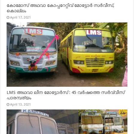
കോമോസ് അഥവാ കോപ്പറേറ്റിവ് മോട്ടോര്‍ സര്‍വീസ്,
കൊല്ലം
April 17, 2021
LMS അഥവാ ലീന മോട്ടോർസ് : 45 വർഷത്തെ സർവ്വീസ്
പാരമ്പര്യം
April 13, 2021