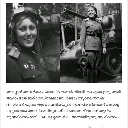
അപ്പോൾ അവൾക്കു പ്രായം 38 അവൾ നിയമിക്കപെട്ടതു ഇരുപത്തി
ആറാം ടാങ്ക് ബ്രിഗേഡിലേക്കാണ്.. രണ്ടാം സ്മോലെൻസ്‌ക്
(Smolensk) യൂദ്ധം തുടങ്ങി..മരിയയുടെ സഹപ്രവർത്തകർ അവളെ
പുച്ഛത്തോടെയാണ് കണ്ടിരുന്നത്.. പക്ഷെ അത് മാറാൻ ആദ്യ
യുദ്ധദിവസം മാറി..1941 ഒക്ടോബർ 21..അതായിരുന്നു ആ ദിവസം.