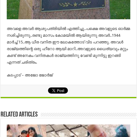
അവളെ അവർ ആശുപത്രിയിൽ എത്തിച്ചു..പക്ഷെ അവളുടെ ഓർമ്മ
നശിച്ചിരുന്നു..രണ്ടു മാസം കോമയിൽ ആയിരുന്നു അവർ..1944
മാർച്ച്‌ 15..ആ ധീര വനിത ഈ ലോകത്തോട് വിട പറഞ്ഞു. അവൾ
രാജ്യത്തിന്റെ ഒരു ഹീറോ ആയി മാറി..അവളുടെ ധൈര്യവും മറ്റും
കണ്ട്‌ അനേകം വനിതകൾ രാജ്യത്തിനു വേണ്ടി മുന്നിട്ടു ഇറങ്ങി
എന്നത് ചരിത്രം.
കടപ്പാട് – അജോ ജോർജ്
Related Articles