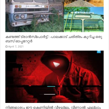
കണ്ടത്ത് ട്രാൻസ്‌പോർട്ട് : പാലക്കാട് ചരിത്രം കുറിച്ച ഒരു
ബസ് ഓപ്പറേറ്റർ
April 7, 2021
നിങ്ങളാരും ഈ കെണിയിൽ വീഴല്ലേ, വീണാൽ എല്ലാം