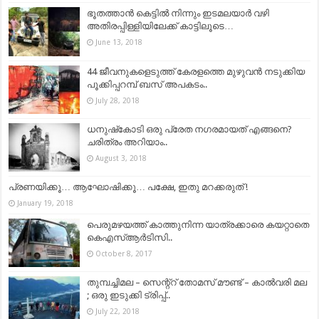
ഭൂതത്താൻ കെട്ടിൽ നിന്നും ഇടമലയാർ വഴി
അതിരപ്പിള്ളിയിലേക്ക് കാട്ടിലൂടെ…
June 13, 2018
44 ജീവനുകളെടുത്ത് കേരളത്തെ മുഴുവൻ നടുക്കിയ
പൂക്കിപ്പറമ്പ് ബസ് അപകടം..
July 28, 2018
ധനുഷ്‌കോടി ഒരു പ്രേത നഗരമായത് എങ്ങനെ?
ചരിത്രം അറിയാം..
August 3, 2018
പ്രണയിക്കൂ… ആഘോഷിക്കൂ… പക്ഷേ, ഇതു മറക്കരുത് !
January 19, 2018
പെരുമഴയത്ത് കാത്തുനിന്ന യാത്രക്കാരെ കയറ്റാതെ
കെഎസ്ആര്‍ടിസി..
October 8, 2017
തുമ്പച്ചിമല – സെന്റ്റ് തോമസ് മൗണ്ട് – കാൽവരി മല
; ഒരു ഇടുക്കി ട്രിപ്പ്‌..
July 22, 2018