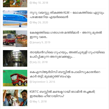
May 10, 2018
നൂറു വയസ്സു തികഞ്ഞ KLM – ലോകത്തിലെ ഏറ്റവും
പഴക്കമേറിയ എയർലൈൻ
May 26, 2020
കേരളത്തിലെ ഗതാഗത മന്ത്രിമാർ – അന്നു മുതൽ
ഇന്നു വരെ..
January 9, 2019
തായ്ലൻഡിലെ ഗുഹയും, അഞ്ചുരുളി ഗുഹയിലെ
പേടിപ്പിക്കുന്ന അനുഭവങ്ങളും…
July 22, 2018
കെഎസ്ആര്‍ടിസി ബസ്സില്‍ പോലിസുകാരന്‍റെ
കാര്‍ തട്ടി; മൂലമറ്റത്ത് ബഹളം
September 3, 2016
KSRTC ബസ്സില്‍ കണ്ടക്ടറായി ടോമിന്‍ തച്ചങ്കരി;
ഇതല്ലേ ഹീറോയിസം?
May 1, 2018