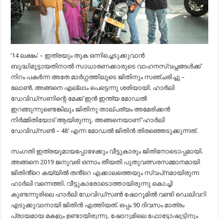
’14 ലക്ഷം’ – ഇത്രയും തുക ഒന്നിച്ചെടുക്കുവാൻ
ബുദ്ധിമുട്ടായതിനാൽ സാധാരണക്കാരുടെ വാഹനസ്വപ്നങ്ങൾക്ക്
നിറം പകർന്ന അതേ മാർഗ്ഗത്തിലൂടെ ജിതിനും സഞ്ചരിച്ചു –
ലോൺ. അങ്ങനെ എല്ലാം പെട്ടെന്നു ശരിയായി. ഹാർലി
ഡേവിഡ്സണിന്റെ മേക്ക് ഇൻ ഇന്ത്യ മോഡൽ
ഇറങ്ങുന്നുണ്ടെങ്കിലും ജിതിനു താല്പര്യം അമേരിക്കൻ
നിർമ്മിതിയോട് ആയിരുന്നു. അങ്ങനെയാണ് ‘ഹാർലി
ഡേവിഡ്‌സൺ – 48’ എന്ന മോഡൽ ജിതിൻ തിരഞ്ഞെടുക്കുന്നത്.
സംഗതി ഇത്രയുമായപ്പോഴേക്കും വീട്ടുകാരും ജിതിനോടൊപ്പമായി.
അങ്ങനെ 2019 ജനുവരി ഒന്നാം തീയതി പുതുവത്സരസമ്മാനമായി
ജിതിൻ്റെ കയ്യിൽ തൻ്റെ എക്കാലത്തെയും സ്വപ്‌നമായിരുന്ന
ഹാർലി വന്നെത്തി. വീട്ടുകാരോടൊത്തായിരുന്നു കൊച്ചി
കുണ്ടന്നൂരിലെ ഹാർലി ഡേവിഡ്‌സൺ ഷോറൂമിൽ വണ്ടി ഡെലിവറി
എടുക്കുവാനായി ജിതിൻ എത്തിയത്. ഒപ്പം 90 ദിവസം മാത്രം
പ്രായമായ മകളും ഉണ്ടായിരുന്നു. ഷോറൂമിലെ ഫോട്ടോഷൂട്ടിനും