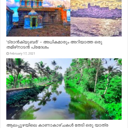
‘ട്രാൻക്യുബർ’ – അധികമാരും അറിയാത്ത ഒരു
തമിഴ്‌നാടൻ പ്രദേശം
February 17, 2021
ആലപ്പുഴയിലെ കാണാകാഴ്ചകൾ തേടി ഒരു യാത്ര