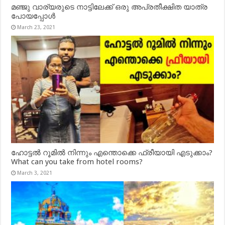
മഞ്ജു വാര്യരുടെ നാട്ടിലേക്ക് ഒരു അപ്രതീക്ഷിത യാത്ര
പോയപ്പോൾ
March 23, 2021
ഹോട്ടൽ റൂമിൽ നിന്നും എന്തൊക്കെ ഫ്രീയായി എടുക്കാം?
What can you take from hotel rooms?
March 3, 2021