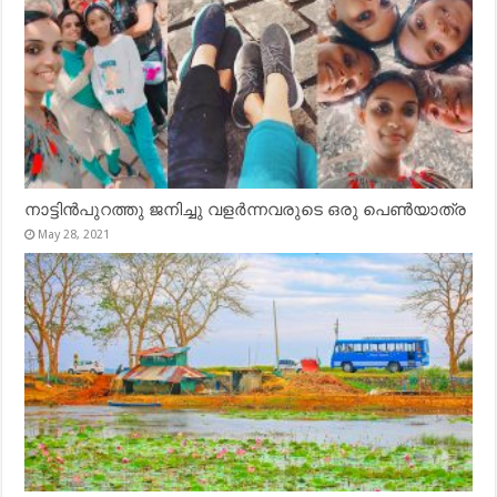
നാട്ടിൻപുറത്തു ജനിച്ചു വളർന്നവരുടെ ഒരു പെൺയാത്ര
May 28, 2021