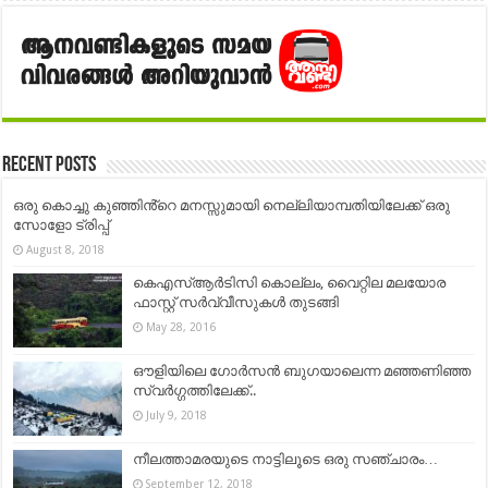
Recent Posts
ഒരു കൊച്ചു കുഞ്ഞിൻ്റെ മനസ്സുമായി നെല്ലിയാമ്പതിയിലേക്ക് ഒരു
സോളോ ട്രിപ്പ്‌
August 8, 2018
കെഎസ്ആര്‍ടിസി കൊല്ലം, വൈറ്റില മലയോര
ഫാസ്റ്റ് സർവ്വീസുകൾ തുടങ്ങി
May 28, 2016
ഔളിയിലെ ഗോർസൻ ബുഗയാലെന്ന മഞ്ഞണിഞ്ഞ
സ്വർഗ്ഗത്തിലേക്ക്..
July 9, 2018
നീലത്താമരയുടെ നാട്ടിലൂടെ ഒരു സഞ്ചാരം…
September 12, 2018