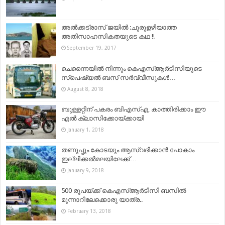
അൽക്കട്രാസ് ജയിൽ :ചുരുളഴിയാത്ത
അതിസാഹസികതയുടെ കഥ !!
September 19, 2017
ചെന്നൈയിൽ നിന്നും കെഎസ്ആർടിസിയുടെ
സ്പെഷ്യൽ ബസ് സർവ്വീസുകൾ…
August 8, 2018
ബുള്ളറ്റിന് പകരം ബിഎസ്എ, കാത്തിരിക്കാം ഈ
എല്‍ ക്ലാസിക്കോയ്ക്കായി
January 1, 2018
തണുപ്പും കോടയും ആസ്വദിക്കാന്‍ പോകാം
ഇല്ലിക്കൽമലയിലേക്ക്…
January 9, 2018
500 രൂപയ്ക്ക് കെഎസ്ആർടിസി ബസിൽ
മൂന്നാറിലേക്കൊരു യാത്ര..
February 13, 2018