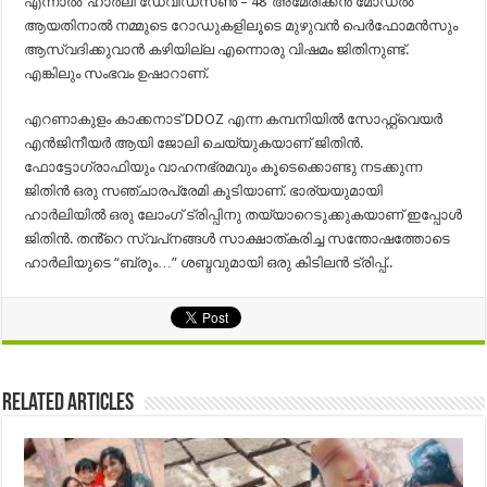
എന്നാൽ ‘ഹാർലി ഡേവിഡ്‌സൺ – 48’ അമേരിക്കൻ മോഡൽ
ആയതിനാൽ നമ്മുടെ റോഡുകളിലൂടെ മുഴുവൻ പെർഫോമൻസും
ആസ്വദിക്കുവാൻ കഴിയില്ല എന്നൊരു വിഷമം ജിതിനുണ്ട്.
എങ്കിലും സംഭവം ഉഷാറാണ്.
എറണാകുളം കാക്കനാട് DDOZ എന്ന കമ്പനിയിൽ സോഫ്റ്റ്വെയർ
എൻജിനീയർ ആയി ജോലി ചെയ്യുകയാണ് ജിതിൻ.
ഫോട്ടോഗ്രാഫിയും വാഹനഭ്രമവും കൂടെക്കൊണ്ടു നടക്കുന്ന
ജിതിൻ ഒരു സഞ്ചാരപ്രേമി കൂടിയാണ്. ഭാര്യയുമായി
ഹാർലിയിൽ ഒരു ലോംഗ് ട്രിപ്പിനു തയ്യാറെടുക്കുകയാണ് ഇപ്പോൾ
ജിതിൻ. തൻ്റെ സ്വപ്‌നങ്ങൾ സാക്ഷാത്കരിച്ച സന്തോഷത്തോടെ
ഹാർലിയുടെ “ബ്രൂം…” ശബ്ദവുമായി ഒരു കിടിലൻ ട്രിപ്പ്..
Related Articles