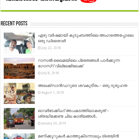
Recent Posts
ഏഴു വര്‍ഷമായി കുടുംബത്തിലെ അംഗത്തെപ്പോലെ
ഒരു ഡ്രൈവര്‍
July 22, 2018
റാസൽ ഖൈമയിലെ പ്രേതങ്ങൾ പാർക്കുന്ന
ഗോസ്റ് വില്ലേജിലേക്ക്
July 8, 2018
അലക്സാൻഡറുടെ ശവകുടീരം – ഒരു ദുരൂഹത
August 1, 2018
ഓവർടേക്കിംഗ് അപകടത്തിലാകരുത് –
ശ്രദ്ധിക്കേണ്ട ചില കാര്യങ്ങൾ..
January 26, 2019
മണിക്കൂറുകള്‍ കാത്തുകിടന്നാലും ട്രെയിന്‍