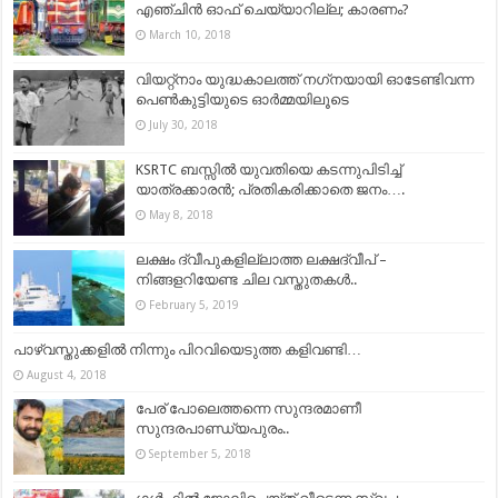
എഞ്ചിന്‍ ഓഫ് ചെയ്യാറില്ല; കാരണം?
March 10, 2018
വിയറ്റ്‌നാം യുദ്ധകാലത്ത് നഗ്‌നയായി ഓടേണ്ടിവന്ന
പെണ്‍കുട്ടിയുടെ ഓര്‍മ്മയിലൂടെ
July 30, 2018
KSRTC ബസ്സില്‍ യുവതിയെ കടന്നുപിടിച്ച്
യാത്രക്കാരന്‍; പ്രതികരിക്കാതെ ജനം….
May 8, 2018
ലക്ഷം ദ്വീപുകളില്ലാത്ത ലക്ഷദ്വീപ് –
നിങ്ങളറിയേണ്ട ചില വസ്തുതകൾ..
February 5, 2019
പാഴ്വസ്തുക്കളിൽ നിന്നും പിറവിയെടുത്ത കളിവണ്ടി…
August 4, 2018
പേര് പോലെത്തന്നെ സുന്ദരമാണീ
സുന്ദരപാണ്ഡ്യപുരം..
September 5, 2018