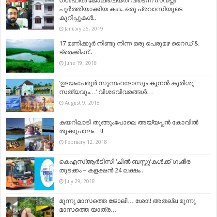
ഗൾഫിൽ ജോലിചെയ്ത് വീടെന്ന സ്വപ്നം
പൂർത്തിയാക്കിയ കഥ.. ഒരു പ്രവാസിയുടെ
കുറിപ്പുകൾ..
January 25, 2019
17 മണിക്കൂർ നീണ്ടു നിന്ന ഒരു പെരുമഴ റൈഡ് &
ട്രെക്കിംഗ്..
June 19, 2018
‘ഉദയംപേരൂർ സുന്നഹദോസും കൂനൻ കുരിശു
സത്യവും…’ വിശദവിവരങ്ങൾ…
August 9, 2018
കയറിലാടി തൂങ്ങുംപോലെ അയ്യപ്പന്‍ കോവില്‍
തൂക്കുപാലം…!!
February 12, 2018
കെഎസ്ആർടിസി ‘ചിൽ ബസ്സു’കൾക്ക് ഗംഭീര
തുടക്കം – കളക്ഷൻ 24 ലക്ഷം..
July 29, 2018
മൂന്നു മാസത്തെ ജോലി… ശോ!! അതല്ല മൂന്നു
മാസത്തെ യാത്ര…