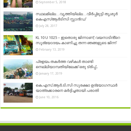
September 5, 2018
സ്ഥലമില്ല…വൃത്തിയില്ല…വീര്‍പ്പ്മുട്ടി തൃശൂര്‍
കെഎസ്ആര്‍ടിസി സ്റ്റാന്‍ഡ്
July 28, 2017
KL 10 U 1025 – ഇതൊരു ജിന്നാണ്; വയനാടിൻ്റെ
സൂര്യോദയം കാണിച്ചു തന്ന ഞങ്ങളുടെ ജിന്ന്
February 13, 2019
പ്രളയം തകർത്ത വഴികൾ താണ്ടി
നെല്ലിയാമ്പതിയിലേക്ക് ഒരു ട്രിപ്പ്..
January 17, 2019
കെ.എസ്.ആർ.ടി.സി സുരക്ഷാ ഉദ്യോഗസ്ഥർ
യാത്രക്കാരനെ മർദ്ദിച്ചതായി പരാതി
June 10, 2016