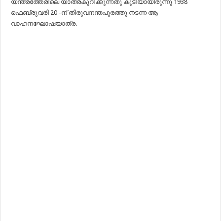
യന്ത്രത്തേരിലെ യാത്രകുറിക്കുന്നതു കൂടിയായിരുന്നു 1938
ഫെബ്രുവരി 20 -ന്‌ തിരുവനന്തപുരത്തു നടന്ന ആ
വാഹനഘോഷയാത്ര.