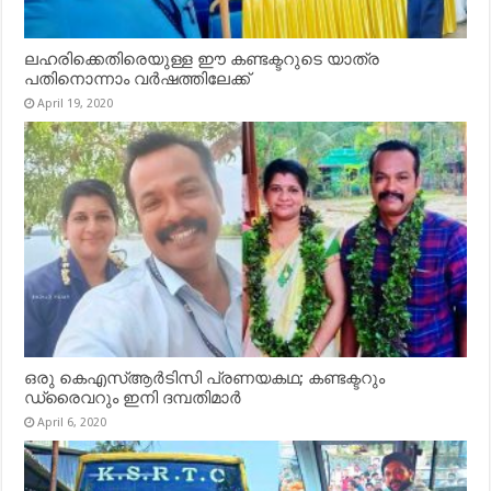
ലഹരിക്കെതിരെയുള്ള ഈ കണ്ടക്ടറുടെ യാത്ര
പതിനൊന്നാം വർഷത്തിലേക്ക്
April 19, 2020
ഒരു കെഎസ്ആർടിസി പ്രണയകഥ; കണ്ടക്ടറും
ഡ്രൈവറും ഇനി ദമ്പതിമാർ
April 6, 2020