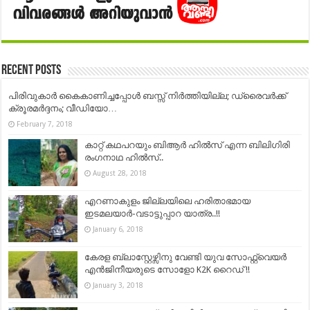
Recent Posts
പിരിവുകാര്‍ കൈകാണിച്ചപ്പോള്‍ ബസ്സ് നിർത്തിയില്ല; ഡ്രൈവർക്ക്
ക്രൂരമർദ്ദനം; വീഡിയോ…
February 7, 2018
കാറ്റ് കഥപറയും ബിആർ ഹിൽസ് എന്ന ബിലിഗിരി
രംഗനാഥ ഹിൽസ്..
August 28, 2018
എറണാകുളം ജില്ലയിലെ ഹരിതാഭമായ
ഇടമലയാർ-വടാട്ടുപ്പാറ യാത്ര..!!
January 6, 2018
കേരള ബ്ലാസ്റ്റേഴ്സിനു വേണ്ടി യുവ സോഫ്റ്റ്വെയർ
എൻജിനീയരുടെ സോളോ K2K റൈഡ് !!
January 3, 2018