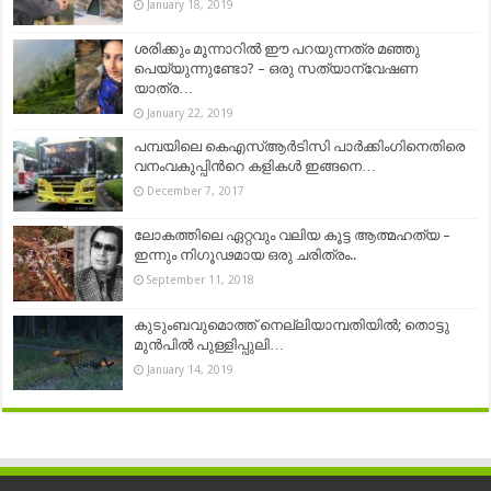
January 18, 2019
ശരിക്കും മൂന്നാറിൽ ഈ പറയുന്നത്ര മഞ്ഞു
പെയ്യുന്നുണ്ടോ? – ഒരു സത്യാന്വേഷണ
യാത്ര…
January 22, 2019
പമ്പയിലെ കെഎസ്ആർടിസി പാർക്കിംഗിനെതിരെ
വനംവകുപ്പിന്‍റെ കളികള്‍ ഇങ്ങനെ…
December 7, 2017
ലോകത്തിലെ ഏറ്റവും വലിയ കൂട്ട ആത്മഹത്യ –
ഇന്നും നിഗൂഢമായ ഒരു ചരിത്രം..
September 11, 2018
കുടുംബവുമൊത്ത് നെല്ലിയാമ്പതിയില്‍; തൊട്ടു
മുൻപിൽ പുള്ളിപ്പുലി…
January 14, 2019