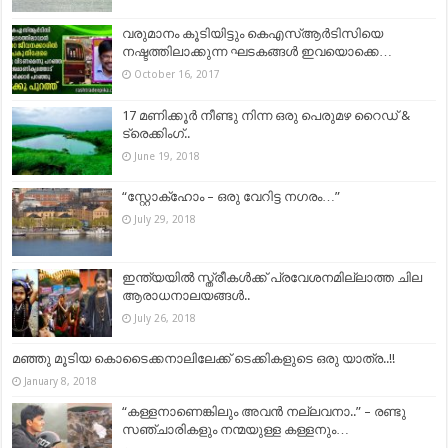
വരുമാനം കൂടിയിട്ടും കെഎസ്ആര്‍ടിസിയെ
നഷ്ടത്തിലാക്കുന്ന ഘടകങ്ങള്‍ ഇവയൊക്കെ…
October 16, 2017
17 മണിക്കൂർ നീണ്ടു നിന്ന ഒരു പെരുമഴ റൈഡ് &
ട്രെക്കിംഗ്..
June 19, 2018
“സ്റ്റോക്ഹോം – ഒരു വേറിട്ട നഗരം…”
July 29, 2018
ഇന്ത്യയില്‍ സ്ത്രീകള്‍ക്ക് പ്രവേശനമില്ലാത്ത ചില
ആരാധനാലയങ്ങള്‍..
July 26, 2018
മഞ്ഞു മൂടിയ കൊടൈക്കനാലിലേക്ക് ടെക്കികളുടെ ഒരു യാത്ര..!!
January 8, 2018
“കള്ളനാണെങ്കിലും അവൻ നല്ലവനാ..” – രണ്ടു
സഞ്ചാരികളും നന്മയുള്ള കള്ളനും…