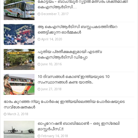
കോട്ടയം – ബാംഗ്ലൂർ റൂട്ടിൽ മത്സരം ശക്തമാക്കി
കെഎസ്ആര്‍ടിസി…
December 7, 2017
ആ കെഎസ്ആർടിസി ബസ്സപകടത്തിൻ്റെ
ഞെട്ടിക്കുന്ന ഓർമ്മകൾ
April 14, 2020
പുതിയ പ്രതീക്ഷകളുമായി എടത്വ
കെഎസ്ആര്‍ടിസി ഡിപ്പോ
June 10, 2016
10 ദിവസങ്ങൾ കൊണ്ട് ഇന്ത്യയുടെ 10
സംസ്ഥാനങ്ങൾ കണ്ട യാത്ര..
June 27, 2018
ഭാരം കുറഞ്ഞ ന്യൂ പോര്‍ഷെ; ഇന്ത്യയിലെത്തിയ പോര്‍ഷെയുടെ
സവിശേഷതകള്‍
March 2, 2018
ഓപ്പറേറഷൻ ബാബിലോൺ – ഒരു ഇസ്രേലി
മാസ്റ്റർപീസ്..!!
February 14, 2018