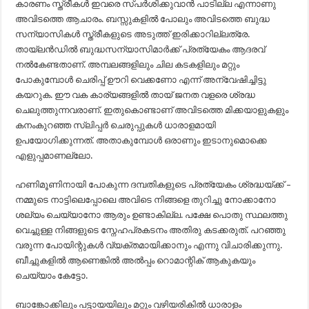
കാരണം സ്ത്രീകൾ ഇവരെ സ്പർശിക്കുവാൻ പാടില്ല എന്നാണു
അവിടത്തെ ആചാരം. ബസ്സുകളിൽ പോലും അവിടത്തെ ബുദ്ധ
സന്യാസികൾ സ്ത്രീകളുടെ അടുത്ത് ഇരിക്കാറില്ലത്രേ.
തായ്‌ലൻഡിൽ ബുദ്ധസന്യാസിമാർക്ക് പ്രത്യേകം ആദരവ്
നൽകേണ്ടതാണ്. അമ്പലങ്ങളിലും ചില കടകളിലും മറ്റും
പോകുമ്പോൾ ചെരിപ്പ് ഊറി വെക്കണോ എന്ന് അന്വേഷിച്ചിട്ടു
കയറുക. ഈ വക കാര്യങ്ങളിൽ തായ് ജനത വളരെ ശ്രദ്ധ
ചെലുത്തുന്നവരാണ്. ഇതുകൊണ്ടാണ് അവിടത്തെ മിക്കയാളുകളും
കനംകുറഞ്ഞ സ്ലിപ്പർ ചെരുപ്പുകൾ ധാരാളമായി
ഉപയോഗിക്കുന്നത്. അതാകുമ്പോൾ ഒരാണും ഇടാനുമൊക്കെ
എളുപ്പമാണല്ലോ.
ഹണിമൂണിനായി പോകുന്ന ദമ്പതികളുടെ പ്രത്യേകം ശ്രദ്ധയ്ക്ക് –
നമ്മുടെ നാട്ടിലെപ്പോലെ അവിടെ നിങ്ങളെ തുറിച്ചു നോക്കാനോ
ശല്യം ചെയ്യാനോ ആരും ഉണ്ടാകില്ല. പക്ഷേ പൊതു സ്ഥലത്തു
വെച്ചുള്ള നിങ്ങളുടെ സ്നേഹപ്രകടനം അതിരു കടക്കരുത്. പറഞ്ഞു
വരുന്ന പോയിന്റുകൾ വ്യക്തമായിക്കാനും എന്നു വിചാരിക്കുന്നു.
ബീച്ചുകളിൽ ആണെങ്കിൽ അൽപ്പം റൊമാന്റിക് ആകുകയും
ചെയ്യാം കേട്ടോ.
ബാങ്കോക്കിലും പട്ടായയിലും മറ്റും വഴിയരികിൽ ധാരാളം