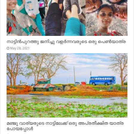
നാട്ടിൻപുറത്തു ജനിച്ചു വളർന്നവരുടെ ഒരു പെൺയാത്ര
May 28, 2021
മഞ്ജു വാര്യരുടെ നാട്ടിലേക്ക് ഒരു അപ്രതീക്ഷിത യാത്ര
പോയപ്പോൾ