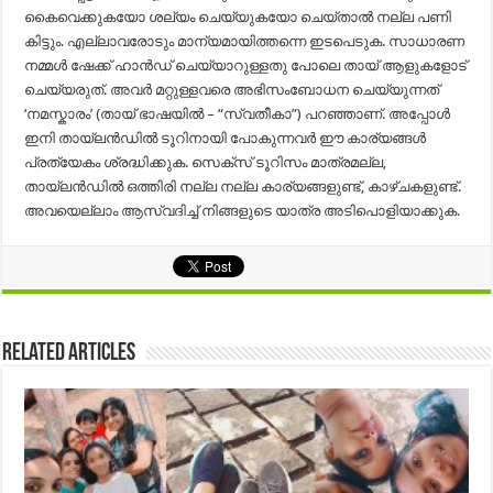
കൈവെക്കുകയോ ശല്യം ചെയ്യുകയോ ചെയ്‌താൽ നല്ല പണി
കിട്ടും. എല്ലാവരോടും മാന്യമായിത്തന്നെ ഇടപെടുക. സാധാരണ
നമ്മൾ ഷേക്ക് ഹാൻഡ് ചെയ്യാറുള്ളതു പോലെ തായ് ആളുകളോട്
ചെയ്യരുത്. അവർ മറ്റുള്ളവരെ അഭിസംബോധന ചെയ്യുന്നത്
‘നമസ്കാരം’ (തായ് ഭാഷയിൽ – “സ്വതീകാ”) പറഞ്ഞാണ്. അപ്പോൾ
ഇനി തായ്‌ലൻഡിൽ ടൂറിനായി പോകുന്നവർ ഈ കാര്യങ്ങൾ
പ്രത്യേകം ശ്രദ്ധിക്കുക. സെക്സ് ടൂറിസം മാത്രമല്ല,
തായ്‌ലൻഡിൽ ഒത്തിരി നല്ല നല്ല കാര്യങ്ങളുണ്ട്, കാഴ്ചകളുണ്ട്.
അവയെല്ലാം ആസ്വദിച്ച് നിങ്ങളുടെ യാത്ര അടിപൊളിയാക്കുക.
Related Articles