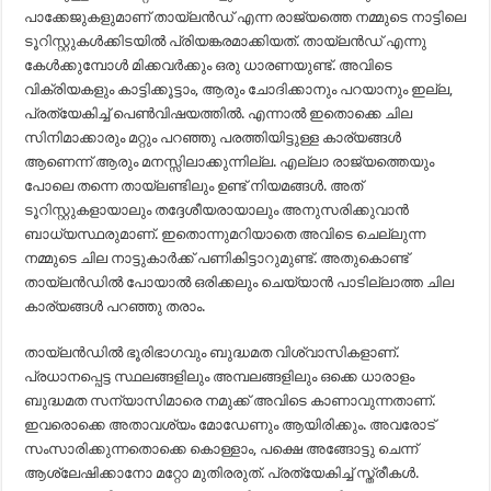
പാക്കേജുകളുമാണ് തായ്‌ലൻഡ് എന്ന രാജ്യത്തെ നമ്മുടെ നാട്ടിലെ
ടൂറിസ്റ്റുകൾക്കിടയിൽ പ്രിയങ്കരമാക്കിയത്. തായ്‌ലൻഡ് എന്നു
കേൾക്കുമ്പോൾ മിക്കവർക്കും ഒരു ധാരണയുണ്ട്. അവിടെ
വിക്രിയകളും കാട്ടിക്കൂട്ടാം, ആരും ചോദിക്കാനും പറയാനും ഇല്ല,
പ്രത്യേകിച്ച് പെൺവിഷയത്തിൽ. എന്നാൽ ഇതൊക്കെ ചില
സിനിമാക്കാരും മറ്റും പറഞ്ഞു പരത്തിയിട്ടുള്ള കാര്യങ്ങൾ
ആണെന്ന് ആരും മനസ്സിലാക്കുന്നില്ല. എല്ലാ രാജ്യത്തെയും
പോലെ തന്നെ തായ്‌ലണ്ടിലും ഉണ്ട് നിയമങ്ങൾ. അത്
ടൂറിസ്റ്റുകളായാലും തദ്ദേശീയരായാലും അനുസരിക്കുവാൻ
ബാധ്യസ്ഥരുമാണ്. ഇതൊന്നുമറിയാതെ അവിടെ ചെല്ലുന്ന
നമ്മുടെ ചില നാട്ടുകാർക്ക് പണികിട്ടാറുമുണ്ട്. അതുകൊണ്ട്
തായ്‌ലൻഡിൽ പോയാൽ ഒരിക്കലും ചെയ്യാൻ പാടില്ലാത്ത ചില
കാര്യങ്ങൾ പറഞ്ഞു തരാം.
തായ്‌ലൻഡിൽ ഭൂരിഭാഗവും ബുദ്ധമത വിശ്വാസികളാണ്.
പ്രധാനപ്പെട്ട സ്ഥലങ്ങളിലും അമ്പലങ്ങളിലും ഒക്കെ ധാരാളം
ബുദ്ധമത സന്യാസിമാരെ നമുക്ക് അവിടെ കാണാവുന്നതാണ്.
ഇവരൊക്കെ അതാവശ്യം മോഡേണും ആയിരിക്കും. അവരോട്
സംസാരിക്കുന്നതൊക്കെ കൊള്ളാം, പക്ഷെ അങ്ങോട്ടു ചെന്ന്
ആശ്ലേഷിക്കാനോ മറ്റോ മുതിരരുത്. പ്രത്യേകിച്ച് സ്ത്രീകൾ.