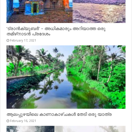
‘ട്രാൻക്യുബർ’ – അധികമാരും അറിയാത്ത ഒരു
തമിഴ്‌നാടൻ പ്രദേശം
February 17, 2021
ആലപ്പുഴയിലെ കാണാകാഴ്ചകൾ തേടി ഒരു യാത്ര
February 16, 2021