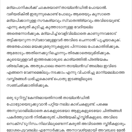
മദ്യപാനികൾക്ക് ചാകരയാണ് തായ്‌ലൻഡിൽ പോയാൽ.
വഴിയരികിൽ ഇരുന്നുകൊണ്ട് പോലും ആരെയും കൂസാതെ
മദ്യപിക്കാനുള്ള സൗകര്യവും സ്വാതന്ത്ര്യവും അവിടെയുണ്ട്.
എന്നു കരുതി കുടിച്ചു കൂത്താടാനുള്ള വേദിയല്ല
അതെന്നോർക്കുക. മദ്യപിച്ച് വെളിവില്ലാതെ കാണുന്നവരോട്
തട്ടിക്കയറുന്ന സ്വഭാവമുള്ളവർ അവിടെ ചെന്നാൽ ‘പൂച്ചയാകുക’.
അതേപോലെ മയക്കുമരുന്നുകളുടെ പിന്നാലെ പോകാതിരിക്കുക.
ആരോടും അതിനെക്കുറിച്ചൊന്നും തിരക്കാതെയുമിരിക്കുക.
കൂടെയുള്ളവർ ഇത്തരക്കാരുടെ കാര്യത്തിൽ പ്രത്യേകം
ശ്രദ്ധിക്കുക. അതുപോലെ തന്നെ തായ്‌ലൻഡ് അല്ലേ ഇവിടെ
എങ്ങനെ വേണമെങ്കിലും നടക്കാം എന്നു വിചാരിച്ചു മാന്യമല്ലാത്ത
വസ്ത്രങ്ങൾ ധരിച്ചുകൊണ്ട് പൊതു ഇടങ്ങളിലൂടെ
സഞ്ചരിക്കാതിരിക്കുക.
ഒരു ടൂറിസ്റ്റ് കേന്ദ്രമായതിനാൽ തായ്‌ലൻഡിൽ
ഫോട്ടോയെടുക്കുവാൻ പറ്റിയ നല്ല കാഴ്ചകളുണ്ട്. പക്ഷെ
അനുവാദമില്ലാതെ കടകളുടെയോ ആളുകളുടെയോ ചിത്രങ്ങൾ
പകർത്തുവാൻ നിൽക്കരുത്. പ്രത്യേകിച്ച് സ്ത്രീകളുടെ. അവിടെ
സെക്സ് ടൂറിസം നിലവിലുണ്ടെന്ന് കരുതി അവിടത്തെ സ്ത്രീകളാരും
മോശപ്പെട്ടവരല്ല എന്നോർക്കുക. അനാവശ്യമായി അവരുടെ മേൽ